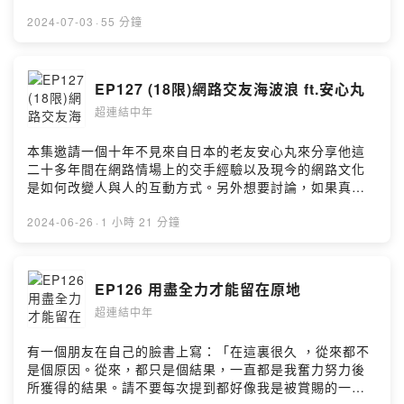
似乎記了太多無關緊要的事為何總是會忘事語義記憶情節
幽默的方式在這些故事中找到連結點。FB：超連結中年
記憶門口效應便利商店拯救婚姻記憶力的提升要從小開始
2024-07-03
·
55 分鐘
https://www.facebook.com/hyperlinkmillennialsQA ：
表達情緒線索指引來喚起記憶空白的五年艾賓斯的遺忘曲
意見回饋投稿區
線爭執總是發生在生活的瑣事之中悲傷五階段記憶錯置
https://forms.gle/LJHFtdDNNFGEB4Nw5Powered by
Carry別人的記憶爸爸可靠還是媽媽可靠親子關係與記憶的
EP127 (18限)網路交友海波浪 ft.安心丸
Firstory Hosting
相關性暖男行事曆很重要在這裡，中年男子張西恩跟中年
超連結中年
女子莫以，用輕鬆的口吻聊聊生活大小事和豆知識，以幽
默的方式在這些故事中找到連結點。FB：超連結中年
https://www.facebook.com/hyperlinkmillennialsQA ：
本集邀請一個十年不見來自日本的老友安心丸來分享他這
意見回饋投稿區
二十多年間在網路情場上的交手經驗以及現今的網路文化
https://forms.gle/LJHFtdDNNFGEB4Nw5Powered by
是如何改變人與人的互動方式。另外想要討論，如果真心
Firstory Hosting
只能換到絕情，那麼消費買某種服務是否也是一種安心的
選擇？本集摘要：安心丸學生時期的交友經驗網路交友線
2024-06-26
·
1 小時 21 分鐘
下交友交友軟體日本交友經驗真心換No Show網路交友的
禮儀照片詐欺檢舉達人網路詐騙情色按摩情色消費經驗馬
伕在這裡，中年男子張西恩跟中年女子莫以，用輕鬆的口
EP126 用盡全力才能留在原地
吻聊聊生活大小事和豆知識，以幽默的方式在這些故事中
超連結中年
找到連結點。FB：超連結中年
https://www.facebook.com/hyperlinkmillennialsQA ：
意見回饋投稿區
有一個朋友在自己的臉書上寫：「在這裏很久 ，從來都不
https://forms.gle/LJHFtdDNNFGEB4Nw5Powered by
是個原因。從來，都只是個結果，一直都是我奮力努力後
Firstory Hosting
所獲得的結果。請不要每次提到都好像我是被賞賜的一