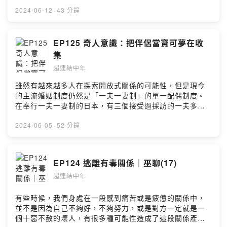
樣。」 後面#紅皇后理論今天，我們想要來閒聊現代社會
競爭下，大部分的人們都是用盡了全力才能留在原地。本
2024-06-12
·
43 分鐘
集摘要：愛麗絲鏡中奇遇紅皇后假設用盡全力才能看起來
毫不費力演化黑皇后假設藍綠箘開源vs節流現代人的生存
哲學打臉自己喜劇演員的公眾影響力現代人的社會責任Key
EP125 奇人意識：把伴侶當寶可夢在收
& Peele回應聽友留言在這裡，中年男子張西恩跟中年女子
集
莫以，用輕鬆的口吻聊聊生活大小事和豆知識，以幽默的
超連結中年
方式在這些故事中找到連結點。FB：超連結中年
https://www.facebook.com/hyperlinkmillennialsQA ：
雖然有越來越多人在探索開放式關係的可能性，但是現今
意見回饋投稿區
的主流婚姻制度仍然是「一夫一妻制」的單一配偶制度。
https://forms.gle/LJHFtdDNNFGEB4Nw5Powered by
在奉行一夫一妻制的日本，有三個接受過採訪的一夫多妻
Firstory Hosting
制家庭。這三家的組成方式都不太一樣，但是唯一一樣的
就是，提出一夫多妻制想法的都是丈夫，那麼妻子們真的
2024-06-05
·
52 分鐘
坦然地接受了嗎？本集摘要：牛郎開放式關係一夫多妻制
的家庭家庭位階主外主內行為合理化伴侶的權力平衡不對
等的相處模式在這裡，中年男子張西恩跟中年女子莫以，
EP124 逃離有毒關係｜巫聊(17)
用輕鬆的口吻聊聊生活大小事和豆知識，以幽默的方式在
超連結中年
這些故事中找到連結點。FB：超連結中年
https://www.facebook.com/hyperlinkmillennialsQA ：
意見回饋投稿區
有些時候，我們身處在一段感到痛苦或是疲憊的關係中，
https://forms.gle/LJHFtdDNNFGEB4Nw5Powered by
並不是因為自己不夠好，不夠努力，或是對方一定就是一
Firstory Hosting
個十惡不赦的壞人，有很多種可能性造成了這段關係產生