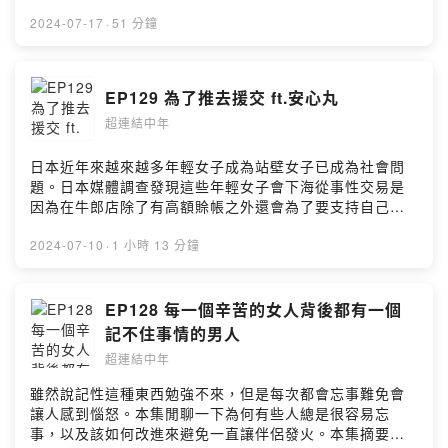
成熟大人系的奢華風味。https://fstry.pse.is/9emmh8
的PUA方式大不同照顧情緒的重要性高效率的塔羅抽牌塔
—— 以上為 Firstory Podcast 廣告 ——今年年初一個關
2024-07-17
·
51 分鐘
羅占卜：該如何應對最近生活/職場中沒有辦法說不的情
於女人在森林中寧願是遇到熊還是男人的Tiktok影片爆
況？在這裡，中年男子張西恩跟中年女子莫以，用輕鬆的
紅，在網路上引起各方討論，除了理性討論之外不乏許多
口吻聊聊生活大小事和豆知識，以幽默的方式在這些故事
針鋒相對的激烈言論。前陣子一篇在Threads上討論「竹
EP129 為了推去援交 ft.安心丸
中找到連結點。FB：超連結中年
科太太」這個標籤的文章也是引起公審，「台女不意外」
https://www.facebook.com/hyperlinkmillennialsQA ：
超連結中年
等偏激言論再次出現。這些言論是不是一種網路引戰？為
意見回饋投稿區
何網路討論總是吵吵鬧鬧？本集摘要：小狗女人在森林裡
https://forms.gle/LJHFtdDNNFGEB4Nw5Powered by
寧願遇到熊還是男人釣魚網路引戰匿名性竹科太太相對剝
日本近年來越來越多年輕女子成為站壁女子已成為社會問
Firstory Hosting
奪感干卿底事沒有人是笨蛋製造真相誰是得益者誰是被害
題。日本媒體調查發現這些年輕女子會下海從事性交易是
者在這裡，中年男子張西恩跟中年女子莫以，用輕鬆的口
因為在牛郎店除了有高額賒帳之外還會為了要支持自己喜
吻聊聊生活大小事和豆知識，以幽默的方式在這些故事中
歡的牛郎。這些年輕女子內心的空虛與渴望被肯定的心情
找到連結點。FB：超連結中年
與這幾年流行的關鍵字「推し」似乎有高度相關性。究竟
2024-07-10
·
1 小時 13 分鐘
https://www.facebook.com/hyperlinkmillennialsQA ：
推是什麼？為什麼推會成為一個人的生活意義與存在目
意見回饋投稿區
的？本集與長時間在日本生活的安心丸閒聊討論他對於日
https://forms.gle/LJHFtdDNNFGEB4Nw5Powered by
本深夜娛樂的一些觀察與心得分享。本集摘要：港區女子
EP128 每一個辛苦的女人背後都有一個
Firstory Hosting
拜金文化立ちんぼ站壁日本南麻布壽司炎上事件壽司店的
記不住事情的男人
不成文禮儀日本飯局妹牛郎店的賒帳制日本前後輩制的體
超連結中年
育會系文化日本的應援當推成為人生存在目的牛郎的指名
團體戰需要被人肯定的「我很重要」男女客人的需求大不
雖然說記性這種東西勉強不來，但是每次都會忘事難免會
同販賣戀愛感=感情詐騙牛郎行規台灣的牛郎店與日本的牛
讓人感到惱怒。本集閒聊一下為何有些人總是很容易忘
郎店差別想要成為大家的推在這裡，中年男子張西恩跟中
事，以及該如何改進來避免一直讓伴侶發火。本集摘要：
年女子莫以，用輕鬆的口吻聊聊生活大小事和豆知識，以