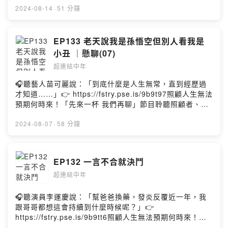
皇正位在這裡，中年男子張西恩跟中年女子莫以，用輕鬆
點擊連結，讓我們有機會不在照顧困境掙扎。—— 以上為
2024-08-14
·
51 分鐘
的口吻聊聊生活大小事、宅新聞和豆知識，以幽默的方式
Firstory Podcast 廣告 ——「路怒不是病，怒起來要人
在這些故事中找到連結點。FB：超連結中年
命。」本集將與一握上方向盤就會人格轉換的莫以好好聊
https://www.facebook.com/hyperlinkmillennialsQA ：
聊那些我們聽到的看到的飛車追逐與我們親身經歷的路怒
EP133 老天說我是孫悟空但別人看我是
意見回饋投稿區
事件。溫馨提醒：小心開車，因為路怒而發生意外真的不
小丑 ｜懸聊(07)
https://forms.gle/LJHFtdDNNFGEB4Nw5Powered by
值得。本集摘要：忙碌的小腳腳路怒人格corolla引擎在尖
Firstory Hosting
超連結中年
叫留學生怕沒身份玩具槍紅燈不能右轉重機大叔很可怕正
當防衛打死人路怒成了現代人的文明病之一好好開車的定
🎧聽藝人苗可麗說：「到底什麼是人生無常，直到經歷過
義併排開車很危險暴躁的莫以香檳色老車占卜法無法理解
才知道……」👉 https://fstry.pse.is/9b9t97照顧人生無法
的自動駕駛老兄你直行道左轉警張時刻執法記錄儀的爭議
預期何時來！「先來一杯 我們再聊」節目聆聽照顧者、陪
警匪追逐心經來保持身心平靜不要當那個好傢伙在這裡，
你預備長照未來！點擊連結，讓我們有機會不在照顧困境
中年男子張西恩跟中年女子莫以，用輕鬆的口吻聊聊生活
掙扎。—— 以上為 Firstory Podcast 廣告 ——前陣子在
2024-08-07
·
58 分鐘
大小事和豆知識，以幽默的方式在這些故事中找到連結
Steam上有一款電子獨立遊戲《小丑牌》上市後馬上爆
點。FB：超連結中年
紅。遊戲機制是建立在德州撲克的規則上透過抽牌棄牌以
https://www.facebook.com/hyperlinkmillennialsQA ：
及五花八門的小丑牌來試著做出高分的牌組。而這樣的遊
EP132 一言不合就決鬥
意見回饋投稿區
戲機制似乎意外詮釋了一種身心靈的人生觀。也由於這款
https://forms.gle/LJHFtdDNNFGEB4Nw5Powered by
超連結中年
遊戲中有撲克牌與塔羅牌等要素，除了可以來聊聊撲克牌
Firstory Hosting
跟塔羅牌的歷史關聯性之外，同時也來討論小丑這張牌在
撲克牌中的意義以及它與塔羅牌中大阿爾克那的愚人牌或
🎧聽演員李運慶說：「幫爸爸換藥，發炎反覆近一年，我
是小阿爾克那宮廷牌的關聯性。最後也意外發現，周星馳
跟哥哥都想這會持續到什麼時候呢？」👉
的東西遊記也正好描述了人生就是一趟愚者/小丑的旅程。
https://fstry.pse.is/9b9tt6照顧人生無法預期何時來！
本集摘要：小丑牌人生就是場賭博所有命運贈送的禮物，
「先來一杯 我們再聊」聆聽照顧者、陪你預備長照未來！