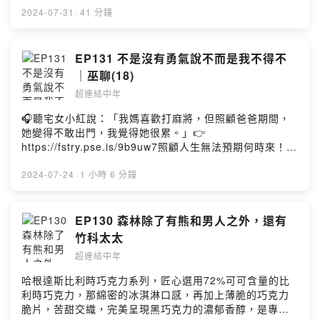
早已在暗中標好了價格框架原來很適合存在於沙丘的世界
點擊連結，讓我們有機會不在照顧困境掙扎。—— 以上為
2024-07-31
·
41 分鐘
大公司的祝福與詛咒魔術師與愚人塔羅牌與撲克牌的關聯
Firstory Podcast 廣告 ——「解決問題的最好辦法就是解
撲克牌與小阿爾克那塔羅牌與大阿爾克那JQK的意義你還
決提出問題的人。」在社會事件的評論上時常會看到上述
在肉體我都在精神了王牌與他者弄臣與站立喜劇機智的傻
諷刺言論。事實上，中世紀由於司法系統不夠完善，當一
EP131 不是沒有勇氣說不而是我不得不
子勝過愚蠢的聰明人愚者的兩面性愚者的旅程孟婆湯與懸
個重大事件無法用法律來解決時，最後往往就會訴諸決
｜巫聊(18)
崖累世就是一場場Roguelikes Game周星馳的東西遊記在
鬥。而透過司法決鬥來解決原告（或是被告）也儼然成為
超連結中年
這裡，中年男子張西恩跟中年女子莫以，用輕鬆的口吻聊
了一個有效解決問題的方法。本集分享閒聊一些歷史上經
聊生活大小事、宅新聞和豆知識，以幽默的方式在這些故
典的司法決鬥案例。*小狗很熱情，錄到一半時一直叫，還
🎧聽宅女小紅說：「我媽喜歡打麻將，但照顧爸爸期間，
事中找到連結點。FB：超連結中年
請見諒。本集摘要：黃國昌帶來的啟示決鬥審判與司法決
她變得不敢出門，我覺得她很累。」👉
https://www.facebook.com/hyperlinkmillennialsQA ：
鬥古人其實也怕死國王的敲擊最長的決鬥很忙的見證人美
https://fstry.pse.is/9b9uw7照顧人生無法預期何時來！
意見回饋投稿區
國的決鬥文化美國律師必點決鬥技能美國1800大選
「先來一杯 我們再聊」聆聽照顧者、陪你預備長照未來！
https://forms.gle/LJHFtdDNNFGEB4Nw5Powered by
Alexander Hamilton辯真理還是辯輸贏在這裡，中年男子
點擊連結，讓我們有機會不在照顧困境掙扎。—— 以上為
2024-07-24
·
1 小時 6 分鐘
Firstory Hosting
張西恩跟中年女子莫以，用輕鬆的口吻聊聊生活大小事和
Firstory Podcast 廣告 ——前陣子一個很紅的自媒體被踢
豆知識，以幽默的方式在這些故事中找到連結點。FB：超
爆其主理人曾經對前員工說出：「我沒有fire你，只是因為
連結中年
再找另一個人的成本比較高。」等一些職場PUA金句。這
EP130 森林除了有熊和男人之外，還有
https://www.facebook.com/hyperlinkmillennialsQA ：
些事件並不可取，但也讓我們產生了好奇，像是一個主管
竹科太太
意見回饋投稿區
應該如何跟下屬說明：「在一間公司，沒有任何人是不能
https://forms.gle/LJHFtdDNNFGEB4Nw5Powered by
超連結中年
被取代的？」在這一集，我們針對一連串跟職場求生存
Firstory Hosting
（以及如何求加薪）相關的話題分享彼此的經驗和討論。*
哈根達斯比利時巧克力系列，匠心選用72%可可含量的比
小狗很熱情，錄到一半時一直叫，還請見諒。本集摘要：
利時巧克力，那綿密的冰淇淋口感，再加上薄脆的巧克力
當職場只剩PUA有時遠大志向成為一種黃金教條職場求生
脆片，苦甜交織，完美呈現黑巧克力的濃郁香醇，是專屬
加薪的守則談加薪之前先要挑對戰場科技產業與傳統產業