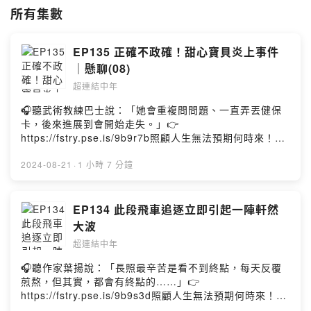
QA ：意見回饋投稿區
所有集數
https://forms.gle/LJHFtdDNNFGEB4Nw5
Powered by Firstory Hosting
EP135 正確不政確！甜心寶貝炎上事件
｜懸聊(08)
超連結中年
🎧聽武術教練巴士說：「她會重複問問題、一直弄丟健保
卡，後來進展到會開始走失。」👉
https://fstry.pse.is/9b9r7b照顧人生無法預期何時來！
「先來一杯 我們再聊」聆聽照顧者、陪你預備長照未來！
點擊連結，讓我們有機會不在照顧困境掙扎。—— 以上為
2024-08-21
·
1 小時 7 分鐘
Firstory Podcast 廣告 ——電玩遊戲廠商加入政確元素是
當代顯學，多元文化價值的提倡在遊戲中是屢見不鮮。可
是，當越來越多3A級的遊戲開始強調其政確價值遠遠大過
EP134 此段飛車追逐立即引起一陣軒然
於其遊戲性價值時，似乎是本末倒置。於是，一個全新的
大波
名詞「政確型遊戲」油然而生。本集討論與政確很有關連
超連結中年
的甜心寶貝公司與遊戲界中的政確炎上事件。本集摘要：
Steam鑑賞家甜心寶貝Sweet Baby IncSweet Baby Inc
🎧聽作家葉揚說：「長照最辛苦是看不到終點，每天反覆
detected炎上事件政治正確DEI永續投資遊戲的藝術
煎熬，但其實，都會有終點的……」👉
Ubisoft刺客教條暗影者炎上事件歷史詮釋學日本歷史維基
https://fstry.pse.is/9b9s3d照顧人生無法預期何時來！
百科星鳴特攻爆死預定快打旋風六塔羅關鍵字：錢幣四教
「先來一杯 我們再聊」聆聽照顧者、陪你預備長照未來！