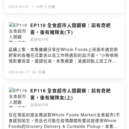
意見回饋投稿區
若相殘？一些非典型直男在男性圈也可以說是第一線的在
https://forms.gle/LJHFtdDNNFGEB4Nw5Powered by
捍衛女權，但是，許多時候非典直男反而會是一直聽到比
2024-05-01
·
1 小時 3 分鐘
Firstory Hosting
較激進的女權一直在說他們不夠好。換句話說，真正該要
改變想法的傳統直男並沒有被說服，而一直聆聽的非典男
性則是一直在承接期望。因此，本集來跟女權立場相對鮮
EP119 全食超市人間觀察：前有奇耙
明的Annie和Rae聊聊是否真的有所謂非典直男的困境。本
客，後有豬隊友(下)
集摘要：深聊芭比父權非典型直男酷兒性別標籤自我認同
超連結中年
小圈圈女權在這裡，中年男子張西恩跟中年女子莫以，用
輕鬆的口吻聊聊生活大小事、宅新聞和豆知識，以幽默的
延續上集，本集繼續分享在Whole Foods上班兩年遇到奇
方式在這些故事中找到連結點。FB：超連結中年
耙客的各種花式要求以及工作時遇到的血汗面。*小狗很熱
https://www.facebook.com/hyperlinkmillennialsQA ：
情影響收音，還請包涵。本集摘要：凌晨四點上班工作現
意見回饋投稿區
場奧客實錄零元購標價注意事項出氣筒浪費食安問題歧視
https://forms.gle/LJHFtdDNNFGEB4Nw5Powered by
在這裡，中年男子張西恩跟中年女子莫以，用輕鬆的口吻
2024-04-17
·
50 分鐘
Firstory Hosting
聊聊生活大小事、宅新聞和豆知識，以幽默的方式在這些
故事中找到連結點。FB：超連結中年
https://www.facebook.com/hyperlinkmillennialsQA ：
EP118 全食超市人間觀察：前有奇耙
意見回饋投稿區
客，後有豬隊友(上)
https://forms.gle/LJHFtdDNNFGEB4Nw5Powered by
超連結中年
Firstory Hosting
住在灣區的朋友應該對Whole Foods Market(全食超市)不
會感到陌生，而且也可能在疫情期間有嘗試過使用Whole
Foods的Grocery Delivery & Curbside Pickup。本集分