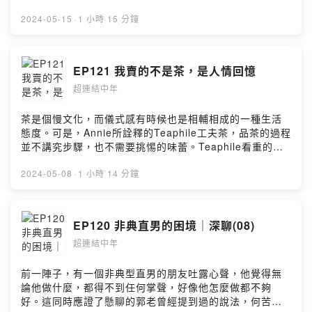
分享直接劇情暴雷。有看過的聽友，也還請跟我們分享你
們的體驗心得與想法。本集摘要：回應聽友對於即期品一
2024-05-15
·
1 小時 15 分鐘
律報廢的看法終點與起點之間的一場旅程在這裡，中年男
子張西恩跟中年女子莫以，用輕鬆的口吻聊聊生活大小
事、宅新聞和豆知識，以幽默的方式在這些故事中找到連
EP121 我賣的不是茶，是人情回憶
結點。FB：超連結中年
超連結中年
https://www.facebook.com/hyperlinkmillennialsQA ：
意見回饋投稿區
https://forms.gle/LJHFtdDNNFGEB4Nw5Powered by
茶是個慢文化，而儀式感有時候也是相輔相成的一種生活
Firstory Hosting
態度。可是，Annie所詮釋的Teaphile工夫茶，品茶的過程
並不講究步驟，也不需要挑惕的味蕾。Teaphile看重的是
人與人之間為彼此留下一刻鐘，好好的在品茶的過程中聯
繫感情。於是，茶的溫度也傳遞了人情的溫暖。之前邀請
2024-05-08
·
1 小時 14 分鐘
Annie和Rae來討論的話題往往跟父權與性別標籤有關。這
一集我們不談性別議題，我們來好好深聊一下Annie開創品
牌Teaphile在灣區賣茶葉的故事。一起體驗與了解什麼是
EP120 非典直男的困境｜深聊(08)
工夫茶。本集摘要：工夫茶東方與西方茶葉典故水火氣具
超連結中年
品茶慢文化儀式感擺攤與茶會人情與緣分Teaphilelife在這
裡，中年男子張西恩跟中年女子莫以，用輕鬆的口吻聊聊
生活大小事、宅新聞和豆知識，以幽默的方式在這些故事
前一陣子，有一個非典型直男的朋友吐露心聲，他覺得無
中找到連結點。FB：超連結中年
論他做什麼，都得不到任何掌聲，好像他怎麼做都不夠
https://www.facebook.com/hyperlinkmillennialsQA ：
好。這同時應證了懸聊的郭老曾經提到過的說法，何苦若