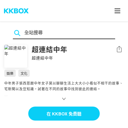
超連結中年
分享
超連結中年
娛樂
文化
中年男子張西恩跟中年女子莫以聊聊生活上大大小小看似不相干的故事、
宅新聞以及豆知識，試著在不同的故事中找到彼此的連結。
歡迎加入這個有時瞎聊正經事，有時卻嚴肅討論歪理的對話。
FB：超連結中年
在 KKBOX 免費聽
https://www.facebook.com/hyperlinkmillennials