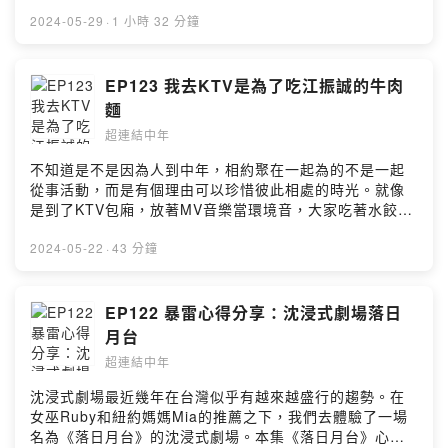
了毒素。但可怕的往往是不自覺說服自己，告訴自己，一
切的遭遇都是自己的有問題，不是對方的錯，不是其他人
2024-05-29
·
1 小時 32 分鐘
的錯，一切都是自己。結果反而沈淪下去習慣在痛苦中反
芻自己的不幸。逃離有毒的關係並不是要指責或是討好任
何一個人（不論這段關係中是否有加害人或是單純的不適
EP123 我去KTV是為了吃江振誠的牛肉
合），離開是為了要保護好受傷的自己。一個屬性寒冷的
麵
人為何一定要去習慣接受炙熱的擁抱？本集會暴雷討論到
超連結中年
影集《馴鹿寶貝》中的劇情，還請聽友包涵。*西恩感冒
了，窸窸窣窣還請見諒。本集摘要：蛋糕上的櫻桃《馴鹿
不知道是不是因為人到中年，相約聚在一起為的不是一起
寶貝》劇情暴雷依賴的陷阱恨自己比愛別人輕鬆自我驗證
從事活動，而是有個理由可以珍惜彼此相處的時光。就像
客體興奮病態依賴重複曝光理論AI摘要有毒關係毒性關係
是到了KTV包廂，放著MV音樂當環境音，大家吃著水餃和
跡象檢視五步驟塔羅占卜：如果身處有毒的關係怎麼辦？
牛肉麵話家常。本集分享我們去ONCOR都市會所的心得。
在這裡，中年男子張西恩跟中年女子莫以，用輕鬆的口吻
本集摘要：ONCOR江振誠說到KTV就會想到水餃和牛肉麵
2024-05-22
·
43 分鐘
聊聊生活大小事和豆知識，以幽默的方式在這些故事中找
包廂與會所的差別價格管家KTV的吃文化沒吃到的火鍋在
到連結點。FB：超連結中年
這裡，中年男子張西恩跟中年女子莫以，用輕鬆的口吻聊
https://www.facebook.com/hyperlinkmillennialsQA ：
聊生活大小事、宅新聞和豆知識，以幽默的方式在這些故
EP122 暴雷心得分享：沈浸式劇場落日
意見回饋投稿區
事中找到連結點。FB：超連結中年
月台
https://forms.gle/LJHFtdDNNFGEB4Nw5Powered by
https://www.facebook.com/hyperlinkmillennialsQA ：
Firstory Hosting
超連結中年
意見回饋投稿區
https://forms.gle/LJHFtdDNNFGEB4Nw5Powered by
沈浸式劇場最近幾年在台灣似乎有越來越盛行的趨勢。在
Firstory Hosting
女巫Ruby和紐約媽媽Mia的推薦之下，我們去體驗了一場
名為《落日月台》的沈浸式劇場。本集《落日月台》心得