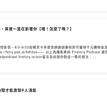
ry.io/join留言告訴我你對這一集的想法：嘿!怎麼了嗎? IG：what.happene
贊助支持本節目： https://open.firstory.me/user/ckvkjfka
張桌布，其實一直在影響你【嘿！怎麼了嗎？】
短影音，8/3-8/23投稿至卡多摩官網通過審核即可獲得千元購物金
fstry.pse.is/9dt3ys—— 以上為播客煮與 Firstory Po
dpodcast.firstory.io/join留言告訴我你對這一集的想法：
fkaw0ses0808j0cimo05/comments嘿!怎麼了嗎? IG：what.happ
podcastIG、YT、Tiktok 搜尋｜嘿!怎麼了嗎?合作邀約｜heywhathappe
kaw0ses0808j0cimo05留言告訴我你對這一集的想法
aw0ses0808j0cimo05/comments生活總是不如意，但那又怎麼了嗎？Powered 
截止時間才能激發P人淺能