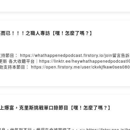
t.happened.podcast#嘿!怎麼了嗎? 每週三更新 各大收聽平台
podcastIG、YT、Tiktok 搜尋｜嘿!怎麼了嗎?合作邀約｜heywhathappe
kaw0ses0808j0cimo05留言告訴我你對這一集的想法
aw0ses0808j0cimo05/comments生活總是不如意，但那又怎麼了嗎？Powered 
得漂亮而已！！！之職人專訪【嘿！怎麼了嗎？】
tps://whathappenedpodcast.firstory.io/joi
更新 各大收聽平台｜https://linktr.ee/heywhathappenedpo
贊助支持本節目： https://open.firstory.me/user/ckvkjfkaw
aw0ses0808j0cimo05/comments生活總是不如意，但那又怎麼了嗎？Powered 
有錢馬上爆富，克里斯挑戰單口錄節目【嘿！怎麼了嗎？】
氣到不行，覺得生命被掌控了。」👉 https://fstry.pse.is