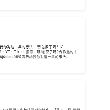
｜
nedpodcast@gmail.com小額贊助支持本節目：
by Firstory Hosting
n留言告訴我你對這一集的想法：嘿!怎麼了嗎? IG：
dcastIG、YT、Tiktok 搜尋｜嘿!怎麼了嗎?合作邀約｜
0ses0808j0cimo05留言告訴我你對這一集的想法
by Firstory Hosting
/9cueks照顧人生無法預期何時來！「先來一杯 我們