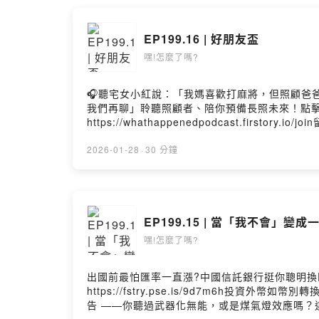
EP199.16 | 好朋友盃
嘿!怎麼了嗎?
🎧聽宅女小紅說：「我媽喜歡打麻將，但照顧爸爸期間，
我們再聊」聆聽照顧者、陪你預備長照未來！點擊連結，
https://whathappenedpodcast.firs
｜https://linktr.ee/heywhathappene
https://open.firstory.me/user/ckvkjf
2026-01-28
·
30 分鐘
https://open.firstory.me/user/ckvkjfk
EP199.15 | 當「我不會」變
嘿!怎麼了嗎?
出國前最怕匯率一直漲?中國信託銀行挺你聰明換
https://fstry.pse.is/9d7m6h投
告 ——你聽過武器化無能，或是煤氣燈效應嗎？