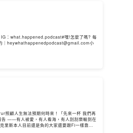
G：what.happened.podcast#嘿!怎麼了嗎? 每
heywhathappenedpodcast@gmail.com小
by Firstory Hosting
9b9rur照顧人生無法預期何時來！「先來一杯 我們再
t 廣告 ——有人被愛，有人看海，有人刮刮樂輸到在
克里斯本人目前還是負的大家還要跟Fi一樣靠技
penedpodcast.firstory.io/join留