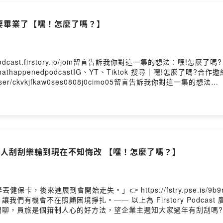
Firstory Hosting
我們也要畢業了【嘿！怎麼了嗎？】
odcast.firstory.io/join留言告訴我你對這一集的想法：嘿!怎麼了嗎? I
whathappenedpodcastIG、YT、Tiktok 搜尋｜嘿!怎麼了嗎?合作邀約｜
e/user/ckvkjfkaw0ses0808j0cimo05留言告訴我你對這一集的想法
aw0ses0808j0cimo05/comments生活總是不如意，但那又怎麼了嗎？Powered 
看海 有人刮刮樂輸到現在不知悔改 【嘿！怎麼了嗎？】
，後來進展到會開始走失。」👉 https://fstry.pse.is/
們有機會不在照顧困境掙扎。—— 以上為 Firstory Podcas
聊，員旅是個箝制人心的好方法，望企業主週知大家過年有刮刮嗎?
自己心裡快活點人生也會順利點加入會員，支持節目： https://whathap