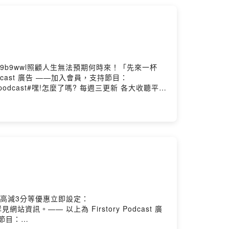
is/9b9wwl照顧人生無法預期何時來！「先來一杯
cast 廣告 ——加入會員，支持節目：
ened.podcast#嘿!怎麼了嗎? 每週三更新 各大收聽平台
enedpodcast@gmail.com小額贊助支持本節目：
by Firstory Hosting
高減3分等優惠立即設定：
站資訊。—— 以上為 Firstory Podcast 廣
節目：