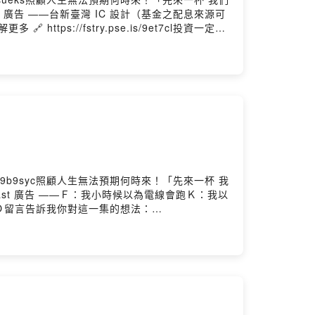
t 廣告 ——台新臺灣 IC 設計（基金之配息來源可
s://fstry.pse.is/9et7cl投資一定有
t 廣告 ——加入會員，支持節目：
ened.podcast#嘿!怎麼了嗎? 每週三更新 各大收聽平台
enedpodcast@gmail.com小額贊助支持本節目：
by Firstory Hosting
s/9b9syc照顧人生無法預期何時來！「先來一杯 我
ast 廣告 ——Ｆ：我小時候以為電線會跑Ｋ：我以
Ｄ留言告訴我你對這一集的想法：
d.podcast加入會員，支持節目：
小額贊助支持本節目：
ry Hosting