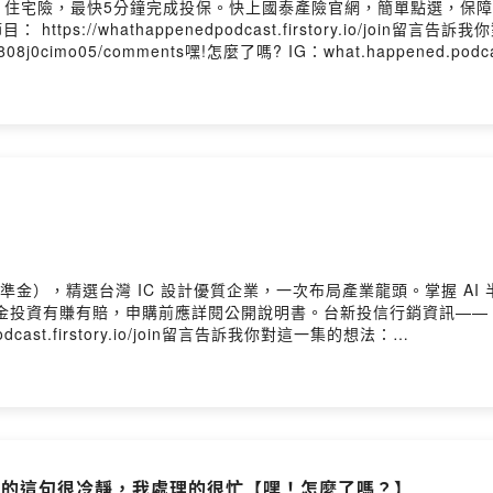
最快5分鐘完成投保。快上國泰產險官網，簡單點選，保障立即到位！https
： https://whathappenedpodcast.firstory.io/join留
fkaw0ses0808j0cimo05/comments嘿!怎麼了嗎? IG：what.happ
podcastIG、YT、Tiktok 搜尋｜嘿!怎麼了嗎?合作邀約｜heywhathappe
kaw0ses0808j0cimo05留言告訴我你對這一集的想法
aw0ses0808j0cimo05/comments生活總是不如意，但那又怎麼了嗎？Powered 
準金），精選台灣 IC 設計優質企業，一次布局產業龍頭。掌握 AI
定有風險，基金投資有賺有賠，申購前應詳閱公開說明書。台新投信行銷資訊—— 以上為 
odcast.firstory.io/join留言告訴我你對這一集的想法：
fkaw0ses0808j0cimo05/comments嘿!怎麼了嗎? IG：what.happ
podcastIG、YT、Tiktok 搜尋｜嘿!怎麼了嗎?合作邀約｜heywhathappe
kaw0ses0808j0cimo05留言告訴我你對這一集的想法
aw0ses0808j0cimo05/comments生活總是不如意，但那又怎麼了嗎？Powered 
：你打的這句很冷靜，我處理的很忙【嘿！怎麼了嗎？】