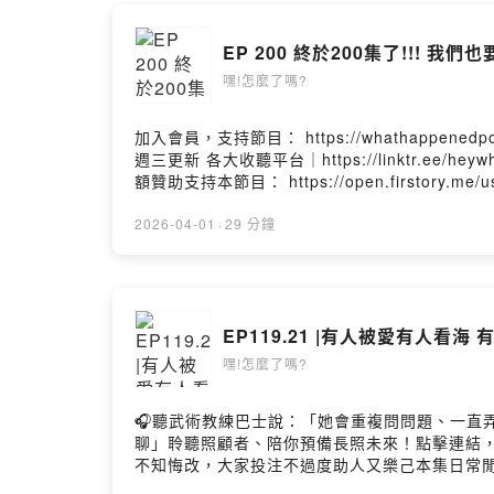
Powered by 
EP 200 終於200集了!!! 
嘿!怎麼了嗎?
加入會員，支持節目： https://whathappenedp
週三更新 各大收聽平台｜https://linktr.ee/hey
額贊助支持本節目： https://open.firstory.m
https://open.firstory.me/user/ckvkjfk
2026-04-01
·
29 分鐘
EP119.21 |有人被愛有人
嘿!怎麼了嗎?
🎧聽武術教練巴士說：「她會重複問問題、一直弄丟健保卡
聊」聆聽照顧者、陪你預備長照未來！點擊連結，讓我
不知悔改，大家投注不過度助人又樂己本集日常閒
術賺錢，不要投機取巧或是必要時可以學Yvonne捐點錢，讓