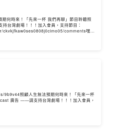
人生無法預期何時來！「先來一杯 我們再聊」節目聆聽照
——請支持台灣劇場！！！加入會員，支持節目：
r/ckvkjfkaw0ses0808j0cimo05/comments嘿!
ppenedpodcastIG、YT、Tiktok 搜尋｜嘿!怎麼了
kvkjfkaw0ses0808j0cimo05留言告訴我你對這一集
wered by Firstory Hosting
.is/9b9v44照顧人生無法預期何時來！「先來一杯
cast 廣告 ——請支持台灣劇場！！！加入會員，
ened.podcast#嘿!怎麼了嗎? 每週三更新 各大收聽平台｜
nedpodcast@gmail.com小額贊助支持本節目：
by Firstory Hosting