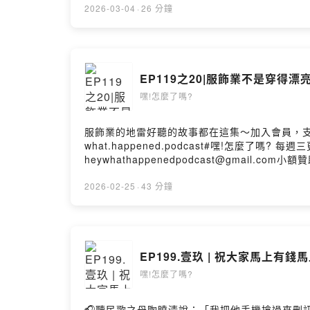
言告訴我你對這一集的想法：嘿!怎麼了嗎? IG：wha
2026-03-04
·
26 分鐘
https://linktr.ee/heywhathappened
https://open.firstory.me/user/ckvkjf
https://open.firstory.me/user/ckvkjfk
EP119之20|服飾業不是穿
嘿!怎麼了嗎?
服飾業的地雷好聽的故事都在這集～加入會員，支持節目： ht
what.happened.podcast#嘿!怎麼了嗎? 每週三
heywhathappenedpodcast@gmail.com小額
https://open.firstory.me/user/ckvkjfk
2026-02-25
·
43 分鐘
EP199.壹玖 | 祝大家馬上
嘿!怎麼了嗎?
🎧聽民歌之母陶曉清說：「我把他手機搶過來刪訊息，他