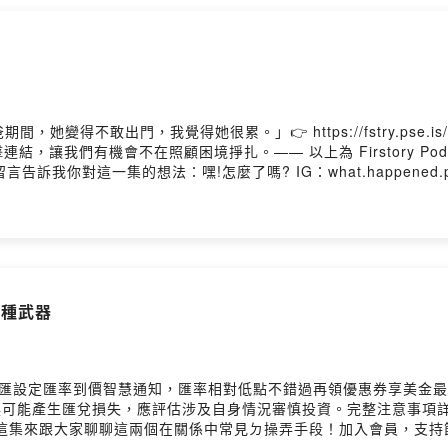
她變得不敢出門，我覺得她很累。」👉 https://fstry.pse.
讓我們有機會不在照顧困境掙扎。—— 以上為 Firstory Pod
tory.io/join留言告訴我你對這一集的想法：嘿!怎麼了嗎? IG：what.happ
dpodcastIG、YT、Tiktok 搜尋｜嘿!怎麼了嗎?合作邀約｜heywhathapp
kaw0ses0808j0cimo05留言告訴我你對這一集的想法
aw0ses0808j0cimo05/comments生活總是不如意，但那又怎麼了嗎？Powered 
成一種武器
匯設定匯率到價智慧通知，匯率相對低點不錯過再領優惠券享美金最
資外幣如幣別轉換可能產生匯兌損失，應評估涉及自身情況審慎投資。完整注意事項詳見網
這集來跟大家聊聊這兩個在關係中常見ㄉ操弄手段！加入會員，支持