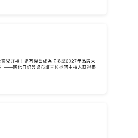
d.podcast合作邀約｜
w0ses0808j0cimo05生活總是不如意，但那又怎麼了嗎？
及育兒好禮！還有機會成為卡多摩2027年品牌大
dcast 廣告 ——顯化日記與桌布讓三位迷阿主持人聊得很
ened.podcast#嘿!怎麼了嗎? 每週三更新 各大收聽平台｜
nedpodcast@gmail.com小額贊助支持本節目：
by Firstory Hosting