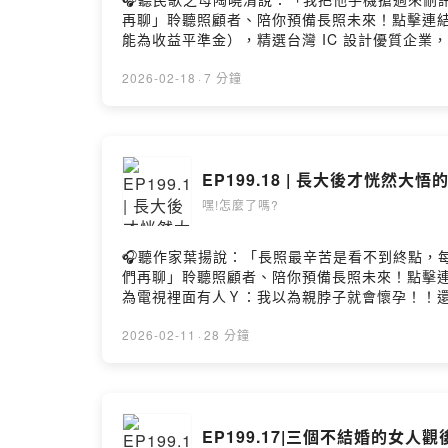
再聊」聆聽照顧者、陪你預備長照未來！點擊連結，讓我
能為收益平準金），精選台灣 IC 設計優質企業，一次布局
風險，基金投資有賺有賠，申購前應詳閱公開說明書。台新
https://whathappenedpodcast.firs
2026-02-18
·
7 分鐘
｜https://linktr.ee/heywhathappene
https://open.firstory.me/user/ckvkjf
https://open.firstory.me/user/ckvkjfk
EP199.18 | 長大後才恍然
嘿!怎麼了嗎?
🎧聽作家葉揚說：「長照最辛苦是看不到終點，每天反覆
們再聊」聆聽照顧者、陪你預備長照未來！點擊連結，
為電視裡面有人Ｙ：我以為親脖子就會懷孕！！
https://open.firstory.me/user/ckvkjf
https://ckvkjfkaw0ses0808j0cimo05.fi
2026-02-11
·
28 分鐘
https://open.firstory.me/user/ckvkjfk
EP199.17|三個不結婚的女