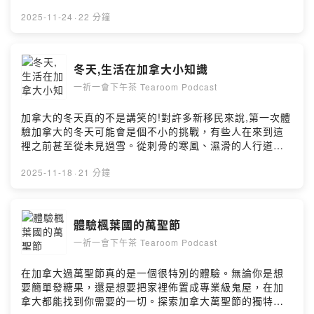
下，也不會多付冤枉錢！Powered by Firstory Hosting
可達154磅，能輕鬆完成日常雜物搬運與收納整理。更令人
驚訝的是，它的售價只需約港幣15萬，比入門級電動車還
2025-11-24
·
22 分鐘
要便宜！AI 從你的電腦走入人類日常生活的時代真的來了
嗎？NEO 會改變我們的生活方式嗎？Powered by
Firstory Hosting
冬天,生活在加拿大小知識
一祈一會下午茶 Tearoom Podcast
加拿大的冬天真的不是講笑的!對許多新移民來說,第一次體
驗加拿大的冬天可能會是個不小的挑戰，有些人在來到這
裡之前甚至從未見過雪。從刺骨的寒風、濕滑的人行道到
堆積如山的白雪,這一切都可能讓你措手不及。在這一集節
目中,我們將分享實用的冬季生存指南,幫助你順利度過加拿
2025-11-18
·
21 分鐘
大嚴寒的冬季:❄️ 冬季車輛準備 - 關於冬季輪胎及在雪地的
必備知識🧥 冬季穿搭秘訣 - 如何正確分層穿衣,選擇合適的
冬季服裝來保暖禦寒Powered by Firstory Hosting
體驗楓葉國的萬聖節
一祈一會下午茶 Tearoom Podcast
在加拿大過萬聖節真的是一個很特別的體驗。無論你是想
要簡單發糖果，還是想要把家裡佈置成專業級鬼屋，在加
拿大都能找到你需要的一切。探索加拿大萬聖節的獨特魅