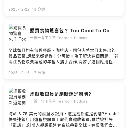
想做什麼改變，以及我們普通人應該如何面對這個問題。
克隆肉類的議題其實反映了一個更大的問題：當新技術出
2025-12-22
·
18 分鐘
現時，我們應該如何在科學進步、消費者權益和倫理考量
之間找到平衡？作為消費者，我們最大的力量就是保持知
情、理性思考、積極參與，我們都有權利和責任去了解我
購買食物驚喜包？ Too Good To Go
們吃的食物是從哪裡來的。Powered by Firstory Hosting
一祈一會下午茶 Tearoom Podcast
全球每日均有無數餐廳、咖啡店、麵包店將當日未售出的
貨品丟棄,想起來都覺得十分可惜。為了解決這個問題,一群
關注食物浪費議題的年輕人攜手合作,開發了這個應用程
式。它連接餐廳、咖啡店和超級市場等商戶,讓用戶以較低
的價格購買即將過期或剩餘的食物,猶如購買驚喜包一樣。
2025-12-15
·
17 分鐘
誰是Too Good To Go2015年Too Good To Go公司於丹
麥哥本哈根成立。翌年應用程式在丹麥推出,迅速吸引了大
量餐廳和用戶的關注。2017年,丹麥企業家梅特·利克
虛擬收銀員是創新還是剝削?
(Mette Lykke)加入公司擔任行政總裁,協助公司進一步拓
一祈一會下午茶 Tearoom Podcast
展市場。她的加入加速了Too Good To Go的國際化進程,
尤其是在歐洲市場。短短數年間,Too Good To Go已在法
國、德國、英國、西班牙、美國和加拿大等18個國家開展
時薪 3.75 美元的虛擬收銀員，這是創新還是剝削?Freshii
業務。這間公司的目標是三贏:商戶能獲得最後的利潤,消費
快餐連鎖店用遠程視訊員工取代實體收銀員,雖然被批評
者以低價享受美食,同時減少了資源浪費。時至今日,Too
「離譜」,創辦人卻想把這套系統帶到全球。這集我們會討