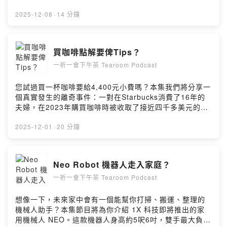
Good To Go已擁有一億名用戶,與超過17萬間餐廳、食品
論:這種商業模式合理嗎?低薪勞工問題如何解決?科技進步
業等零售商合作。Powered by Firstory Hosting
與勞工權益能否平衡?Powered by Firstory Hosting
2025-12-08
·
14 分鐘
買咖啡點解要俾Tips？
一祈一會下午茶 Tearoom Podcast
您試過買一杯咖啡要給4,400元小費嗎？本集我們將分享一
個真實發生的離奇事件：一對在Starbucks消費了16年的
夫婦，在2023年購買咖啡時被收取了接近四千多美元的小
費！這個錯誤收費不僅導致他們的銀行卡被拒絕交易，連
前往泰國探親的旅行也被迫取消，更要與Starbucks客服通
2025-12-01
·
20 分鐘
話三四十次才解決問題。最令人意外的是，Starbucks寄出
的退款支票竟然跳票！這個故事引發了一個重要問題：買
咖啡真的需要給小費嗎？在加拿大，小費文化已經發展到
Neo Robot 機器人走入家庭？
什麼程度？為什麼連購買一杯咖啡都會出現15%、20%、
一祈一會下午茶 Tearoom Podcast
甚至25%的小費選項？本集我們將深入探討：加拿大餐廳
與咖啡店的小費標準，服務業員工對小費收入的依賴程
度，電子支付機上的小費陷阱以及如何應對小費壓力而不
想像一下，未來家中會有一個能幫你打掃、搬運、整理的
失禮節 。無論您是新移民還是長期居民，本集節目都能幫
機械人助手？本集節目將為你介紹 1X 科技即將推出的家
助您了解加拿大小費文化的真相，讓您在不失禮的情況
用機械人 NEO。這款機器人身高約5呎6吋，雙手最大負重