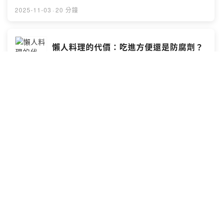
力：從超市50顆起跳的巨型糖果包，到Spirit Halloween
的驚人裝飾，再到整個社區動員的街頭活動。體驗楓葉國
2025-11-03
·
20 分鐘
如何將萬聖節打造成全民參與的秋季盛會！下次萬聖節，
別忘了準備好你的大包糖果和創意服裝，加入這個楓葉國
的秋季盛會！Powered by Firstory Hosting
懶人料理的代價：吃進方便還是防腐劑？
一祈一會下午茶 Tearoom Podcast
懶人料理越來越多，從學生時期最愛的「叮叮波仔飯
盒」，到年節方便的盤菜，預製菜幾乎滲進我們生活的每
一餐。但你有沒有想過，這些方便背後，究竟是生活的進
步，還是健康的代價？這一集我們聊聊預製菜的真相——
從看不見的製作過程，到可能藏著的添加劑與過期原料，
2025-10-27
·
13 分鐘
帶你重新思考「方便」這件事，究竟值不值得我們吞下
去。Powered by Firstory Hosting
10 大香港及加拿大有錢的表現
一祈一會下午茶 Tearoom Podcast
香港所謂有錢人的幾個表現，例如用完年假再用無薪假去
旅行、買麥當勞加大餐？加拿大富人「隱性實力」強、追
求生活品質與財務自由加拿大人很多都是——隱形富豪除
了有屋有車，還有什麼事情可以表現出財力呢？香港的