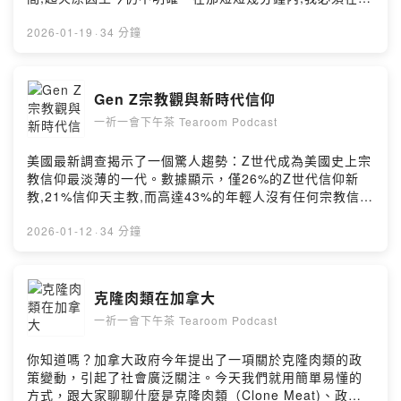
慌中做出正確判斷—該往哪裡逃走?門把燙手怎麼辦?是否
該冒險穿越濃煙?每一個決定都攸關生死。這集podcast,我
2026-01-19
·
34 分鐘
將分享那個驚心動魄的夜晚,從發現火警的瞬間到成功逃生
的過程,以及這次經歷如何改變了我對生命、對安全的看
法。希望我的故事能提醒大家,災難往往在最意想不到的時
Gen Z宗教觀與新時代信仰
刻降臨。Powered by Firstory Hosting
一祈一會下午茶 Tearoom Podcast
美國最新調查揭示了一個驚人趨勢：Z世代成為美國史上宗
教信仰最淡薄的一代。數據顯示，僅26%的Z世代信仰新
教,21%信仰天主教,而高達43%的年輕人沒有任何宗教信
仰。這個比例在所有世代中最高。學者預測,無宗教信仰者
的比例還會持續攀升，除非出現一場前所未見的宗教大復
2026-01-12
·
34 分鐘
興。在這集節目中，我們從自己就讀天主教學校的經驗出
發，聊聊年輕世代如何看待西方傳統宗教。為什麼越來越
多年輕人選擇遠離教堂?當傳統信仰褪色，什麼填補了那個
克隆肉類在加拿大
空缺?我們也探討一個有趣的現象:當年輕人不再虔誠禱
一祈一會下午茶 Tearoom Podcast
告，卻願意虔誠地拜月老求演唱會門票、祈求與偶像近距
離互動。這些新形式的「儀式」,是否也是一種信仰的轉
化?從宗教到粉絲文化,從教堂到演唱會，Z世代的精神寄託
你知道嗎？加拿大政府今年提出了一項關於克隆肉類的政
究竟去了哪裡?Powered by Firstory Hosting
策變動，引起了社會廣泛關注。今天我們就用簡單易懂的
方式，跟大家聊聊什麼是克隆肉類（Clone Meat)、政府