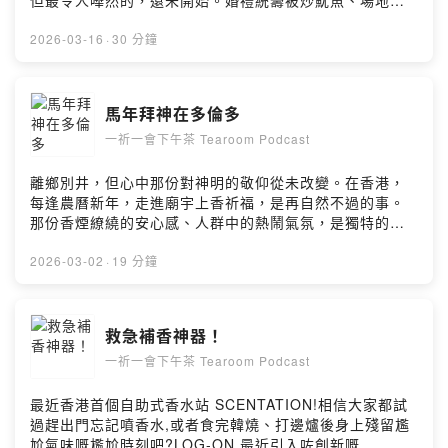
但最令人嘩然的，還未開始。婚禮統籌被炒魷魚、場地椅
子不夠坐、有特殊飲食需求請自備食物、婚禮成員還被
「友善要求」每人夾份 $650 美元。至於不飲酒的賓客？
2026-03-16
·
30 分鐘
新人溫馨提示：「請認真考慮你係咪真係想嚟。」而一位
專程由美國另一端飛過嚟、早已訂好機票酒店的伴娘——
同時亦係新郎的親戚——只不過係群組入面問咗一個合情
馬年拜神在多倫多
合理的問題，隨即被叫去「私下解決」，勿在群組佔用各
一祈一會下午茶 Tearoom Podcast
人收件箱。事件最終以一封耐人尋味的電郵作結：「我們
不會忘記誰站在我們這邊……」呢啲唔係電視劇橋段。係
真實發生喺婚禮電郵群組入面嘅事。今集我們逐封細讀呢
離鄉別井，但心中那份對神明的敬仰從未改變。在香港，
串令人目定口呆的往來電郵，深入探討婚禮文化、人際界
每逢農曆新年，走進廟宇上香祈福，是再自然不過的事。
線，以及——面對無理要求時，幾時應該果斷說「不」？
那份香煙繚繞的安心感、人群中的熱鬧氣氛，是獨特的新
🎧 食花生連結完整版：
年記憶。來到多倫多，以為這一切都要告別，想不到，湛
https://www.reddit.com/r/weddingshaming/comments/
山精舍讓我在異鄉重拾那份熟悉的溫暖。🙏🏻今集，我們
2026-03-02
·
19 分鐘
1l4cku0/wedding_date_changed_last_minute_to_a_w
聊聊在加拿大過農曆新年是一種怎樣的體驗，身在他鄉如
eekday_in/Powered by Firstory Hosting
何保留心中那份文化連結，還有馬年的滿滿祝願，送給每
一位正在異地打拼的你。Powered by Firstory Hosting
救急補香神器！
一祈一會下午茶 Tearoom Podcast
最近香港首個自助式香水站 SCENTATION!相信大家都試
過趕出門忘記噴香水,或者食完韓燒、打邊爐後身上殘留尷
尬氣味嘅尷尬時刻吧?LOG-ON 最近引入咗創新嘅