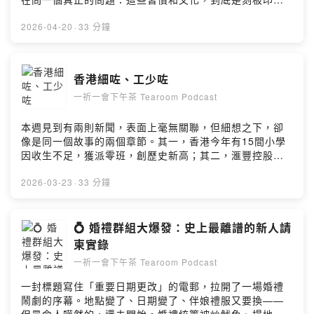
象，還是真實的我們？Powered by Firstory Hosting
2026-04-20
·
33 分鐘
香港細咗、工少咗
一祈一會下午茶 Tearoom Podcast
本週見到有兩則新聞，表面上毫無關聯，但細想之下，卻
像是同一個故事的兩個章節。其一，香港今年有15間小學
因收生不足，獲派零班，創歷史新高；其二，滙豐控股據
報計劃在未來數年裁減約兩萬個職位，以人工智能取代中
後台職能。學生少了，工作也少了。香港，正在悄悄地收
2026-03-23
·
33 分鐘
縮。這不僅是個別學校的經營困難，而是香港人口結構正
在發生根本性轉變的縮影。學校消失，某種意義上，是一
個社區記憶的終結。學生減少，折射的是香港人對未來缺
💍 婚禮群組大爆發：史上最離譜的新人請
乏信心，選擇少生甚至不生；職位消失，則是科技發展對
柬實錄
現有勞動模式的結構性衝擊。兩者疊加，令人不禁思考：
一祈一會下午茶 Tearoom Podcast
下一代在這個城市，究竟還有多少位置？Powered by
Firstory Hosting
一封標題寫住「重要日期更改」的電郵，拉開了一場婚禮
鬧劇的序幕。地點變了、日期變了、伴娘禮服又要換——