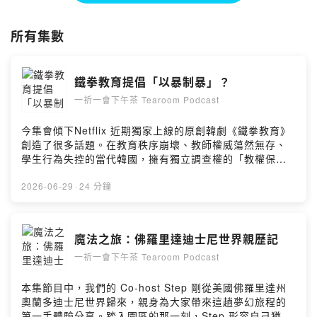
tearoompodcast2021@gmail.com
DM Instagram 都可以喔
所有集數
👉🏻Apple Podcast 給我們五顆星
https://podcasts.apple.com/podcast/id1558345022
鐵拳教育提倡「以暴制暴」？
Powered by Firstory Hosting
一祈一會下午茶 Tearoom Podcast
今集會傾下Netflix 近期獨家上線的原創韓劇《鐵拳教育》
創造了很多話題。在教育秩序崩壞、教師權威蕩然無存、
學生行為失控的當代韓國，擁有獨立調查權的「教權保護
局」介入校園中的師生與親師衝突，並以體罰等非常手段
重建教師權威，試圖讓失序的教育體系重回正軌。故事中
2026-06-29
·
24 分鐘
主角大量使用暴力，或是幾近非法手段解決問題學生，卻
也在大眾眼中留下了鼓吹暴力與體罰的形象。在加拿大，
對兒童施加造成傷害或具虐待性的體罰是違法的。不過，
魔法之旅：佛羅里達迪士尼世界親歷記
「打小孩完全不合法」這句話並不完全準確。劇中以體罰
一祈一會下午茶 Tearoom Podcast
作為恢復校園秩序的手段，但這樣的做法在加拿大的教育
制度中並不被允許，學校禁止教師對學生施行體罰，而家
長的身體管教也受到法律的嚴格限制。Powered by
本集節目中，我們的 Co-host Step 剛從美國佛羅里達州
Firstory Hosting
奧蘭多迪士尼世界歸來，親身為大家帶來這趟夢幻旅程的
第一手體驗分享。踏入園區的那一刻，Step 形容自己猶如