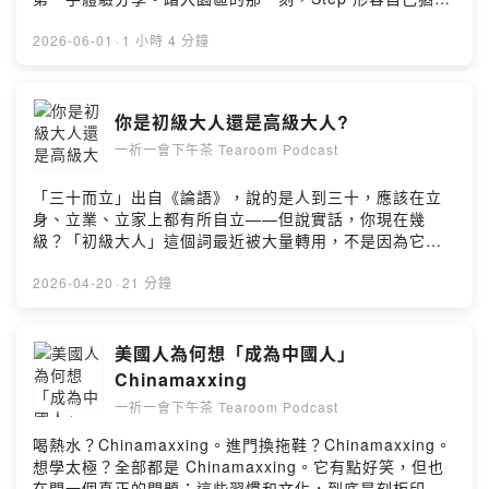
走進了一個栩栩如生的童話世界，巍峨的城堡、悠揚的音
樂、四處穿梭的卡通人物，一切皆令人目不暇接。此外，
2026-06-01
·
1 小時 4 分鐘
她亦分享了實用的旅遊心得：如何善用 Disney Genie+ 快
速通關服務以縮短等候時間、最佳用餐地點的選擇，以及
旺季出行的注意事項。對於有意帶同家人出遊的聽衆，她
你是初級大人還是高級大人?
尤其推薦選擇非假期的平日前往，方能從容享受每個角落
一祈一會下午茶 Tearoom Podcast
的魔法時光。整體印象：- 園區亮點： 魔幻王國、好萊塢
影城、Epcot 等各區的代表體驗- 實用建議 ：Genie+ 通
關、用餐選擇- 總結感言： 迪士尼讓成年人重拾童心的核
「三十而立」出自《論語》，說的是人到三十，應該在立
心感受Powered by Firstory Hosting
身、立業、立家上都有所自立——但說實話，你現在幾
級？「初級大人」這個詞最近被大量轉用，不是因為它刺
耳，反而是因為它帶著一種剛剛好的自嘲感，比「幼
稚」，比「不獨立」準確，說的就是那種「會生活，但遇
2026-04-20
·
21 分鐘
到大事還是想找人確認」的狀態。這集我們聊聊：從初級
到高級大人，到底差在哪裡？你在家裡算大人嗎？還是有
人上門你還是會說「家裡沒有大人」？不管你幾歲，這集
美國人為何想「成為中國人」
可能會讓你對號入座。Powered by Firstory Hosting
Chinamaxxing
一祈一會下午茶 Tearoom Podcast
喝熱水？Chinamaxxing。進門換拖鞋？Chinamaxxing。
想學太極？全部都是 Chinamaxxing。它有點好笑，但也
在問一個真正的問題：這些習慣和文化，到底是刻板印