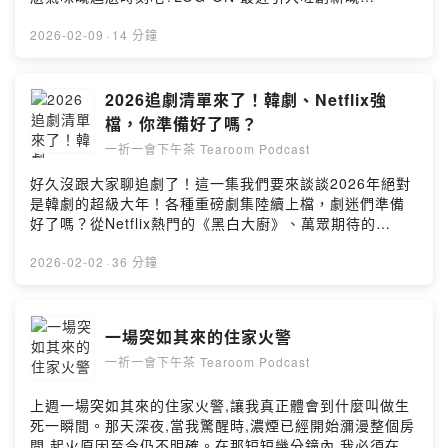
「Scentation 自助香水機」,低至 HK$5 就噴到 Tom
Ford、Chanel 等專櫃級名牌香水!不過講到試香,我哋亦會
2026-02-09
·
14 分鐘
討論近期引起熱議嘅美妝店試香亂象。有顧客無視「請勿
打開包裝」告示,擅自拆封多支香水試聞,職員更將拆封香水
重新包裝上架!網民怒轟「不罵你是人情,罵你是道理」,更
2026追劇清單來了！韓劇、Netflix強
有人揶揄「買安全套係咪都要即時試用?」呢啲試香亂象,
檔，你準備好了嗎？
正正凸顯自助香水機嘅價值——文明、衛生、無壓力咁試
一祈一會下午茶 Tearoom Podcast
香!Powered by Firstory Hosting
好久沒跟大家聊追劇了！這一集我們要來談談2026年絕對
是韓劇的超級大年！各種重磅劇集陸續上檔，劇迷們準備
好了嗎？從Netflix熱門的《黑白大廚》、萬眾期待的
《Bridgerton柏捷頓家族》新一季，到橫跨日本、加拿
大、義大利三地取景的浪漫新作《愛情怎麼翻譯》，還有
2026-02-02
·
36 分鐘
奇幻浪漫劇《今天開始是人類，講述一位九尾狐女性意外
變成人類後，與明星展開奇幻浪漫的故事每一部都讓人超
級期待！你最想追哪一部？快來跟我們分享你的片單吧！
一場突如其來的住家火警
😆Powered by Firstory Hosting
一祈一會下午茶 Tearoom Podcast
上週一場突如其來的住家火警,讓我真正體會到什麼叫做生
死一瞬間。那天深夜,當我驚醒時,濃煙已經開始瀰漫整個房
間,起火原因至今仍不明確。在那短短幾分鐘內,我必須在恐