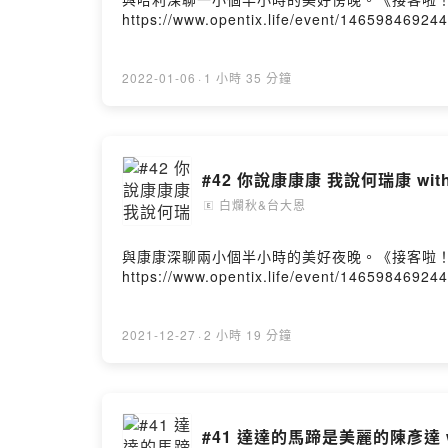
https://www.opentix.life/event/14659846924
2022-01-06
·
1 小時 35 分鐘
#42 你說康康康 我說何瑞康 wit
白爛秋&台大恩
🄴
與康康深聊兩小個半小時的美好夜晚。《接客啦！達康！》現正熱
https://www.opentix.life/event/14659846924
2021-12-27
·
2 小時 19 分鐘
#41 達達的馬蹄是美麗的陳彥達 w