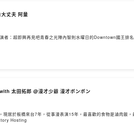
#46 有趣？沒問題！ with @面白大丈夫 阿量
：超即興再見吧青春之光陣內智則水曜日的Downtown國王排名大豆田
with 太田拓郎 @漫才少爺 漫才ボンボン
g，現居於板橋來台7年，從事漫表演15年，最喜歡的食物是滷肉飯
y Hosting