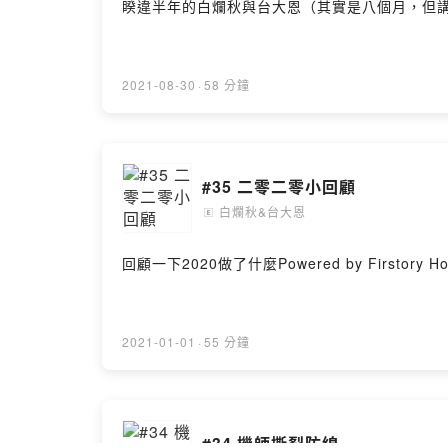
睽違半年的白爛秋與台大恩（其實是八個月，但講半年比較帥）
2021-08-30
·
58 分鐘
#35 二零二零小回顧
白爛秋&台大恩
🄴
回顧一下2020做了什麼Powered by Firstory Hos
2021-01-01
·
55 分鐘
#34 機師撕裂防線