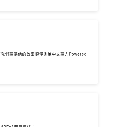
們聽聽他的故事順便訓練中文聽力Powered
ujIBExA購票連結：