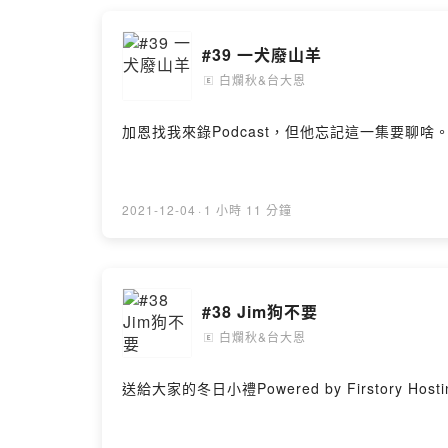
#39 一犬廢山羊
白爛秋&台大恩
🄴
加恩找我來錄Podcast，但他忘記這一集要聊啥。Powere
2021-12-04
·
1 小時 11 分鐘
#38 Jim狗不要
白爛秋&台大恩
🄴
送給大家的冬日小禮Powered by Firstory Hosti