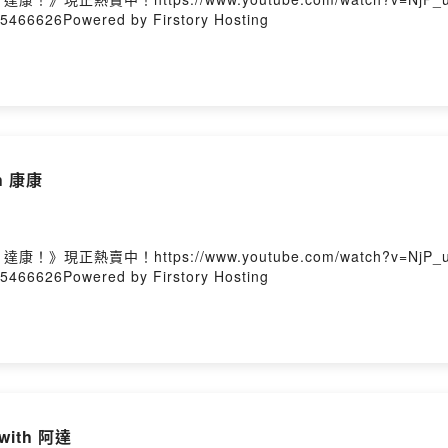
45466626Powered by Firstory Hosting
h 康康
賣中！https://www.youtube.com/watch?v=NjP_
45466626Powered by Firstory Hosting
ith 阿達