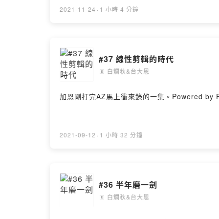
2021-11-24
·
1 小時 4 分鐘
#37 線性剪輯的時代
白爛秋&台大恩
🄴
加恩剛打完AZ馬上衝來錄的一集。Powered by First
2021-09-12
·
1 小時 32 分鐘
#36 半年磨一劍
白爛秋&台大恩
🄴