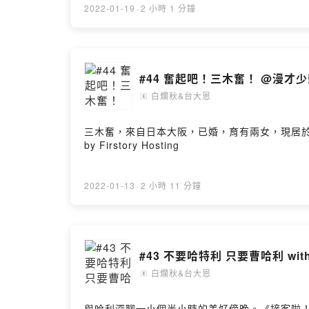
2022-01-19
·
2 小時 1 分鐘
#44 奮起吧！三
白爛秋&台大恩
🄴
三木奮，來自日本大阪，已婚，育有兩女，現居於
by Firstory Hosting
2022-01-13
·
2 小時 11 分鐘
#43 不要哈特利 只要曹哈利 wit
白爛秋&台大恩
🄴
與哈利深聊一小個半小時的美好傍晚。《接客啦！達康！》現正熱