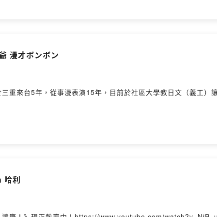
木奮！ @漫才少爺 漫才ボンボン ​
三重來台5年，從事漫表演15年，目前於社區大學教日文（義工）讓我
h 哈利
賣中！https://www.youtube.com/watch?v=NjP_