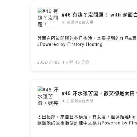
白爛秋&台大恩
🄴
與面白阿量閒聊的冬日夜晚。本集提到的作品&表演者
JPowered by Firstory Hosting
2022-01-29
·
1 小時 46 分鐘
#45 汗水雖苦澀，歡笑卻是太田 
白爛秋&台大恩
🄴
太田拓郎，來自日本橫濱，有女友，但遠距離in
聽聽他的故事順便訓練中文聽力Powered by Firstor