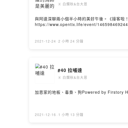
白爛秋&台大恩
🄴
與阿達深聊兩小個半小時的美好午後。《接客啦！達康！》現正熱
https://www.opentix.life/event/14659846924
2021-12-24
·
2 小時 24 分鐘
#40 拉哺達
白爛秋&台大恩
🄴
加恩家的地板、毒梟、狗Powered by Firstory Ho
2021-12-16
·
1 小時 13 分鐘