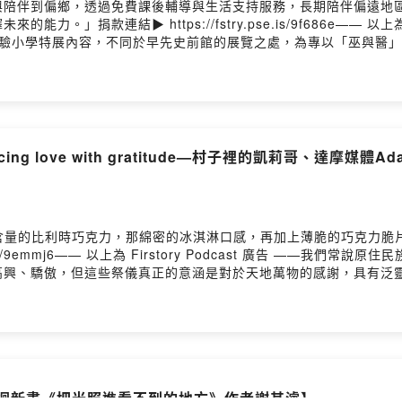
與陪伴到偏鄉，透過免費課後輔導與生活支持服務，長期陪伴偏遠地
、超人醫師與基金會之間的故事31:08 前衛生署署長、奇美醫院院
連結▶️ https://fstry.pse.is/9f686e—— 以上為 FMTa
《把光照進看不到的地方：超人醫師徐超斌 × 南迴基金會以行動醫
實驗小學特展內容，不同於早先史前館的展覽之處，為專以「巫與醫
eimg/edm/2024/4141SLMF/請記得為我們「加油」(贊助)，讓我們的創作繼
lingaw女祭司)與Vadri主任帶著低中高年級的同學們來看展，
1superman每周一更新寫信給我 service@4141.org.tw留言告訴我們對這一
，VUSAM孩子們不僅觀察細膩、感受純粹，更對自己的傳統文化
l73y6hzl07i101xo11ns0kuc/comments主持人：柴油小姐阿南
芽著。masalu01:26 「無崖之境」今年最終回 土坂VUSAM
醫療財團法人南迴基金會本集音樂:〈超人之歌〉－毛恩足/李常磊〈太陽
子，看見「巫與醫」系列作品中的靈力。穿上族服的自己跟平常的自己不
y Hosting
學校裡就能看到，很方便(笑)。13:12 比攝影歷史更長的Malje
美感。17:07 「醫療的真諦在於感同身受」的影像感染力。土坂
ing love with gratitude—村子裡的凱莉哥、達摩
訊https://www.bookrep.com.tw/activeimg/edm
.me/join/4141superman每周一更新寫信給我 service@4141.
73y6hzl07i101xo11ns0kuc/comments主持人：柴油小姐阿南來賓
歌〉－毛恩足/李常磊〈種下希望的聲音〉－巴賴Balai〈風Vali〉結尾曲－
含量的比利時巧克力，那綿密的冰淇淋口感，再加上薄脆的巧克力脆
e.is/9emmj6—— 以上為 Firstory Podcast 廣告 ——
高興、驕傲，但這些祭儀真正的意涵是對於天地萬物的感謝，具有泛
的機會，串連了如村子裡的凱莉哥、達摩媒體Adam、太肯運動Al
超人醫生&300勇士公益路跑】、【一路平安最好事】公益餅乾活
ratitude。01:08 第一屆超人醫生&300勇士公益路跑與第一屆南迴感
un Run好玩地跑04:21 全台灣最貴卻最沒有物資回饋的路跑賽。籌
室募集經費08:30 從小在鄉村長大的「村子裡的凱莉哥」，從方舟
:06 奧運跳水金牌全紅蟬的勵志精神，同樣也是農村孩子的典範。徐
南迴新書《把光照進看不到的地方》作者謝其濬】
或才藝、不再流連網咖。12:42 5間方舟教室一年需要4百萬的營運