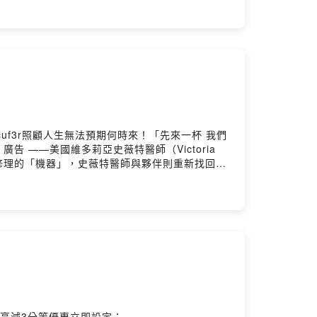
均每月50位個案、遍及南迴四鄉，兩位護理師擁有最
醫師徐超斌、卡樂斯葛斯、巴賴Balai錄音：巴賴Balai後製：
醫療，與居護服務整合後更具效率16:00 下班後仍
的媽媽〉胡德夫/巴奈〈我知誰掌管明天〉詩歌〈風
5 幾乎24小時待命的責任感，調配工作路線以增加訪
擇為前提28:24 萱子關注居家安寧中對照顧者
去盼望33:16 期許為個案畫出人生價值的紀錄。
珍惜不夠完美卻真實的自己。居家安寧是醫事人員與
點亮偏鄉》新書書訊
續下去
集的想法
/9cuf3r照顧人生無法預期何時來！「先來一杯 我們
迴居家護理所護理師Ali全萱子、朱穆潛錄音：巴賴Balai後製：
廣告 ——美國維多莉亞史薇特醫師（Victoria
〉－柳哲光手碟創作〈東方或東邊〉－柳哲光手碟創
修理的「機器」，史薇特醫師與夥伴則重新找回古
這幾位南迴診所護理人員，從返鄉服務投入社區醫
的感覺03:44 返鄉護理人員為部落家鄉服務，推
對神經外科、治療疼痛的需求尤其高07:46 投入
照護的立體面向11:15 在宅住院計畫政策上路，
。17:10 居家醫療需求比定點門診多。相對於
2:39 超高齡社會下居家醫療提高，醫院慢慢減
亟需的專科醫師，包括復健科、神經外科、皮膚科。
南迴基金會以行動醫療點亮偏鄉》新書書訊
續下去
集的想法
高減3分等優惠立即設定：