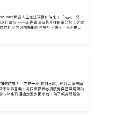
躍的斷層帶之一。首創以穿過斷層帶的光纖技術探測
低。18:46 雖地處斷層帶，但也因而「幸運地」
如何將科學知識轉換在藝術空間中。22:13 涂維
is/9b9s8b照顧人生無法預期何時來！「先來一杯
民共創，如出土文物般的形貌呈現災難記憶。
cast 廣告 ——走進青田街巷弄裡的臺北徠卡之家
29 8個衛星站展場，包含21組藝術家的作品，如精
氣息，深色調性的空間與精準的燈光設計，讓人目光不由地
生記錄/行動等。30:05 策展前期田調記錄縱谷與
I Got Your Back概念所拍攝的28件作
氣的設計。32:46 跨年齡層的展覽思維，幼稚
徠卡百年來投注企業社會責任的方向一致，很幸運
36:23 花蓮鄰居台東面臨風災後的影響，許多人
徠卡之家座落在永康商圈的日治時期老屋，古蹟修復
工務單位為了搬移漂流木，族人未被告知的情況下，
歷史的徠卡相機公司，發源自德國黑森林區威茲勒鎮，
上，老人家的生命智慧是未來方向，學習彼此給彼此
攝影的精神。充滿職人精神的工藝師。全球29間徠卡
 https://ssur.cc/agsFa7ehvFB
台北徠卡之家的古蹟建築。光是為了等到完美設計圖
重視具有人文關懷內涵的創作概念，鼓勵30歲以下的
續下去
16:27 鍾靈是在台灣發跡的時尚攝影師，作品常見
集的想法
術家與作品背後的支持者致意，希望成為彼此背後的支持者
浪藝術節策展人Nakaw Putun、王玉萍錄音：巴賴Balai後
列作品。從未出過國的機場人員，退休後決定獨自大
your arms (Welcome Home)〉－巴賴
人生無法預期何時來！「先來一杯 我們再聊」節目聆聽照顧
。超人醫師也曾受到病人鼓舞，重新執起手術刀，單
Hosting
—為了賦予世界意義，每個攝影者必須感覺自己與鏡頭內
ur Back》 攝影特展時間:即日起至12月16日
的夥伴-徠卡M系列相機走遍大街小巷，為了親身體驗啟蒙
 × 南迴基金會以行動醫療點亮偏鄉》新書書訊
sive Moment)，快門按下的每個霎那是拍攝者、被攝
續下去
，投注在家鄉臺東的畫面之中，而最近的「臺東藍
集的想法
-南迴影像之聲」特展創作者黃新明最新個展「臺
ica李依芯 Tanya Lee錄音：巴賴Balai後製：巴賴
Leica相機開始創作的啟蒙08:59 各相機製造
Balai〈Lovely〉－巴賴Balai〈Ayi愛〉－巴