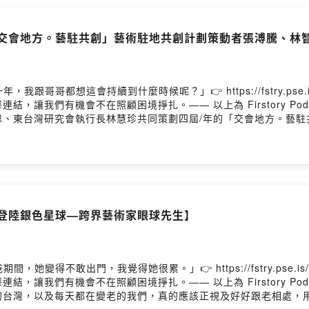
tier-Bresson紀實攝影風格影響11:49 演繹布列松「決定性瞬間The
irstory Hosting
著迷於有溫度、故事性、人與人互動的情感與氛圍感，不只是客觀紀錄現場
「交會地方。藝駐共創」藝術駐地共創計劃策動者張溥騰、林
影像加上普魯士藍色調Prussian blue詮釋臺東人文風景19:
藍調」黃新明攝影展時間:即日起至11月28日(每周二休館)地點:
ps://www.bookrep.com.tw/activeimg/edm/202
join/4141superman每周一更新寫信給我 service@4141.org.tw
跟哥哥都想這會持續到什麼時候呢？」👉 https://fstry.pse
73y6hzl07i101xo11ns0kuc/comments主持人：柴油小姐阿南來賓：
，讓我們有機會不在照顧困境掙扎。—— 以上為 Firstory Pod
〈種下期待的聲音〉－巴賴Balai〈mornign〉－巴賴Balai〈風Va
偉、東台灣研究會執行長林慧珍共同策劃四屆/年的「交會地方。藝駐
品舊臺東縣議會已修復重新點燈，成為臺東市區極具獨特風格的展演
的重視，真正從土地、文化、生活裡長出來的美才是臺東人想要的「
6 由夏黎明老師號召創立的東台灣研究會，以研究東部地方學為名的基金
斜槓人生。張溥騰主持臺東聲音藝術節、藝術駐地創作計劃數年以上，
，走出美術館白盒子的高冷，且要不怕刮風下雨的執行企圖08:12
兩個月的駐村時間，先透過田調訪問去認識地方的議題、風土、地理、
迎登陸銀色星球—跨界藝術家眼球先生】
區、離島活化。12:37 藝術行政的角色是協助藝術家與在地民眾
藝術祭以地方創生的經濟目的，臺東注重以藝術為主體性，著重過程。
8:43 今年執行第四年，已經累積出形象與能量，讓臺東各地的地
絆?」來自日文中情感交流連結、羈絆在一起的意義。藝術家與地方公共
她變得不敢出門，我覺得她很累。」👉 https://fstry.pse.
術家李沛倫、陳昱蓁，與地方領路人故火工作室、友善店家、族人緊密生
，讓我們有機會不在照顧困境掙扎。—— 以上為 Firstory Pod
物語言 與行為藝術，讓民眾共同介入參與的作品「稻此」，民眾當下參
的台灣，以及每天都在變老的我們，真的應該正視及好好跟老相處，
給賴有豐作為基地，作品「沖積」以多物種的角度探討知本溼地如光電