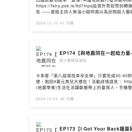
https://open.firstory.me/user/c
https://fstry.pse.is/9d7mpq投
製：巴賴Balai製作：醫療財團法人南迴基金會本集音樂:
告 ——曾經主持人柴油小姐阿南以為訪問超人
Hosting
本質，往往讓幽暗的議題撞出超乎想像、無法預
醫師說他竟然有了「開悟」之感，甚至預言成真Te
2024-12-10
·
41 分鐘
謝最重要。01:25 思念已久的、休養2個月後的
月19日超人重生日，今年發文極度i人，癌症病情
09:44 今年六月在台北榮總接受硼中子治療
11:56 多事之秋，後續採取化療、免疫治療、標靶
EP174【與地震同在一起給力量—
獲12強世界冠軍一戰，超人醫師瞬間變e人，大呼將
開悟了，彷彿看到那道光，種種疑惑得到清晰解答
超人醫師加油站
媚、村子裡的凱莉哥等眾親好友安可聲中，超人復活重
27:30 反省以前的人生，愛上如今脆弱但坦然
卡多摩「第八屆尋找幸孕女神」只要完成30-60秒
照顧，除了對台東馬偕護理師有「微詞」。感謝同
使，抱回9萬元育兒大禮包！活動詳情請見： https://
非宗教的信仰 人人愛戴《把光照進看不到的地方
(地震學者)生活在活躍斷層帶上的臺灣人，手機
https://www.bookrep.com.tw/activ
一次的大地震記憶，智人(Homo sapiens
~https://open.firstory.me/join/414
Nakaw Putun、王玉萍將「地震」為主題，
2024-12-03
·
46 分鐘
https://open.firstory.me/user/cl
隱沒帶的花蓮作為標的，在科學與藝術，理性與感
法人南迴基金會「南迴感恩祭」攝影：林庭宇本集音樂:〈超
屆花蓮跳浪藝術節來自不同領域4位策展人共同
Balai〈風Vali〉結尾曲－巴賴BalaiPowered by Fir
念。04:04 展覽主題星球爆裂觀測站，延攬國
震波紋圖成為主視覺。07:36 台灣人一生至少
EP173【I Got Your Ba
未來生活的可能性11:01 藝術節小冊內容為台灣