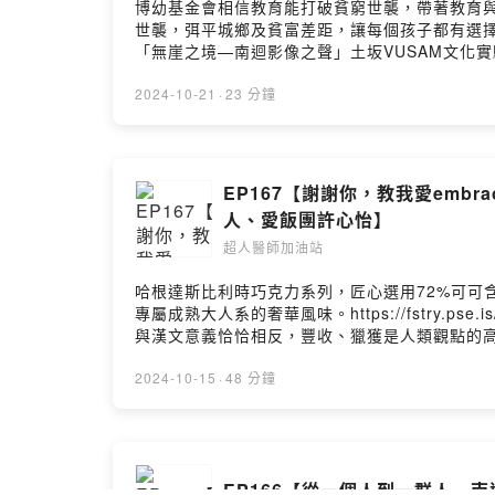
博幼基金會相信教育能打破貧窮世襲，帶著教育
光照進看不到的地方】寫自2009年至今15年來
世襲，弭平城鄉及貧富差距，讓每個孩子都有選擇未來的能力。」捐款
老闆，看著徐超斌醫師實現返鄉服務理念的過程。
「無崖之境—南迴影像之聲」土坂VUSAM文化
https://www.bookrep.com.tw/activ
出。那一天，六年級導師林秀蘭老師(也是包家pu
~https://open.firstory.me/join/414
成為孩子們第一次在校園看展與錄音受訪的初體驗
2024-10-21
·
23 分鐘
https://open.firstory.me/user/c
們最幸福的回饋，相信小超人們已經在這美麗的部落裡萌
錄音：巴賴Balai後製：巴賴Balai製作：
長姊個人分享。03:54 喜歡藝術、看展覽的孩
〈風Vali〉結尾曲－巴賴BalaiPowered by Firstor
神、Pulingaw巫文化。喜歡這場展覽的原因：在
這樣古典的手法拍攝2018年土坂五年祭，詩意的
EP167【謝謝你，教我愛embrac
方：超人醫師徐超斌 × 南迴基金會以行動醫療點亮偏鄉》新書書
人、愛飯團許心怡】
讓我們的創作繼續下去~https://open.firstory
超人醫師加油站
https://open.firstory.me/user/cl
Balai製作：醫療財團法人南迴基金會本集音樂:〈超人之
哈根達斯比利時巧克力系列，匠心選用72%可可
Hosting
專屬成熟大人系的奢華風味。https://fstry.ps
與漢文意義恰恰相反，豐收、獵獲是人類觀點的
恩祭」，藉由周年紀念日(基金會、居護所、診所)
持者，為基金會與協會而辦的公益計畫—第一屆【
2024-10-15
·
48 分鐘
所學習的方向，embracing love with g
7K路程+3K繞土坂部落美景=10K，10K叫做F
來超人醫師的家鄉-土坂部落，為南迴協會方舟教
認同超人醫師推動偏鄉教育、翻轉人生的理念10
EP166【從一個人到一群人—
課後有地方可去，指導作業、好好吃晚餐、學習運動