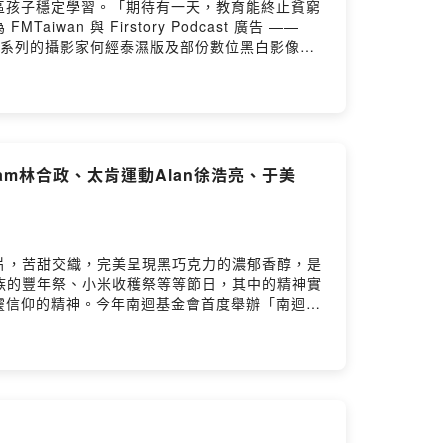
區孩子穩定學習。「期待有一天，教育能終止貧窮
長詹啟賢醫師，曾是徐超斌醫師在奇美急診科時期的
iwan 與 Firstory Podcast 廣告 ——
療點亮偏鄉》新書書訊
」系列的攝影家何經泰濕版及部份數位黑白影像展
續下去
柴油小姐除了導覽外，也與巴賴特別安排的現場錄音，
集的想法
與祭儀精神充滿驕傲，這絕對是對策劃藝術展的我
來賓：「故事就要開始了」書店/同名小說作者洪佳如、書書果實素素
文化實驗小學展 podcast錄音初體驗，六年級學
〉－柳哲光〈家〉－柳哲光〈東方或東邊〉－柳哲光
同。07:49 從細節中看見傳統祭儀裡的文化精
veq五年祭。濕版攝影是最古老的攝影技術。何經泰以
孩子為自己傳統文化的驕傲。《把光照進看不到的地
媒體Adam林合政、太肯運動Alan徐浩亮、于美
/2024/4141SLMF/請記得為我們「加油」(贊助)，
org.tw留言告訴我們對這一集的想法
：土坂VUSAM文化實驗小學學童錄音：巴賴Balai後製：巴賴
巴賴BalaiPowered by Firstory
片，苦甜交織，完美呈現黑巧克力的濃郁香醇，是
我們常說原住民族的豐年祭、小米收穫祭等等節日，其中的精神實
靈信仰的精神。今年南迴基金會首度舉辦「南迴感
an、主持人作家于美人、愛飯團執行長許心怡等支
動，實現超人醫師從愛出發的理念，讓關懷服務有
恩祭聯手發生，02:55 透過路跑賽帶大家體驗部落文化，
備一年多，場勘過20條路線，號召300愛心勇士帶回
教室孩子的眼中感同身受他們需要的信心與鼓勵，
醫師 捐出老家做第一間土坂方舟教室。小朋友下
經費，透過線上與線下路跑賽收集愛心17:28 太