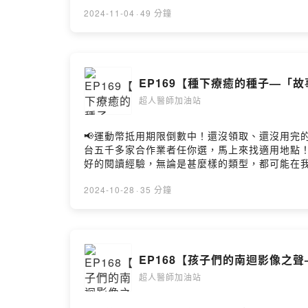
~「銀色星球」藝術共創計劃創作理念。「藝術創
獨有的「透亮的靈魂」，具有包容開放性，樂於
一段段美好的緣。」藝術家「眼球先生」剛從日本
2024-11-04
·
49 分鐘
醫師徐超斌 × 南迴基金會以行動醫療點亮偏鄉》新書書訊htt
士打造為優雅的紫色法式女伶、為孩子品德教育
創作繼續下去~https://open.firstory.me/
世界裡的彩色皇冠女王，眼球親自為他們一一照相
https://open.firstory.me/user/c
事小組」，一年一度販售愛心餅乾，已捐贈超過2,5
智偉、林慧珍錄音：巴賴Balai後製：巴賴Balai
被指責、阻止。自己要求參加寫生比賽、上美術班。
賴Balai〈風Vali〉結尾曲－巴賴BalaiPowered by F
EP169【種下療癒的種子—「
感的高敏感度兒童，小四時因為寫的生活周記太灰
面。旅行認路不靠地圖、方向感，而是靠畫面。15
超人醫師加油站
理念，學習放過自己，用不同角度、態度看待世界
18:49 發起具有藝術共融與文化平權精神，與
📢運動幣抵用期限倒數中！還沒領取、還沒用完的
以高規格、真誠地創作態度對待每一位受訪者，得
台五千多家合作業者任你選，馬上來找適用地點！➡️ https:
30:11 對抗3個癌症成功後，當上市議員為婦
好的閱讀經驗，無論是甚麼樣的類型，都可能在
獨死等議題，將生活中關心的事情變成創作。 陪
可以看見療癒自己的光。洪佳如將童年埋首在傳
問題。銀色星球計劃希望洗刷社會對高齡老化的負
負擔得起(二手)的好書、好物。本集是本年度與
2024-10-28
·
35 分鐘
40:55 透過藝術認識他者的人生片段，分享/參
說、也是同名書店。佳如為介紹第一本兒童文學作
有一個怪咖，學著喜歡怪怪的自己。《把光照進看
型，從最喜愛的動物寫起保育的故事。05:41 
https://www.bookrep.com.tw/activ
【小鼴鼠妙妙奇遇記】(卡通)【櫻桃小丸子】08:
~https://open.firstory.me/join/414
12:01 人生實難，當面對世界挑戰時，能從文
https://open.firstory.me/user/c
EP168【孩子們的南迴影像之
本、書籍跟衣物，是東大學生、小朋友聽故事與說
法人南迴基金會本集音樂:〈超人之歌〉－毛恩足/李常磊〈種
三空間19:46 台東10萬多常住人口，擁有各
Firstory Hosting
超人醫師加油站
店等傳統產業的懷舊鄉愁。23:11 書店甚麼
美好回憶。26:03 佳如曾在中文閱讀與寫作課