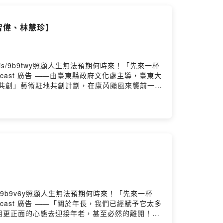
 Decisive Moment」的概念，抓到人/動作/
15:25 偏好黑白影像的色調、層次16:21
智偉、林慧珍】
14 黃新明將藍曬顯影畫面呈現出帶有版畫、水彩畫的
國立臺東生活美學館《把光照進看不到的地方：超人
4/4141SLMF/請記得為我們「加油」(贊助)，讓我們的
留言告訴我們對這一集的想法
.is/9b9twy照顧人生無法預期何時來！「先來一杯
攝影師黃新明錄音：巴賴Balai後製：巴賴Balai製作：醫療財
cast 廣告 ——由臺東縣政府文化處主導，臺東大
li〉結尾曲－巴賴BalaiPowered by
共創」藝術駐地共創計劃，在康芮颱風來襲前一天
空間「就藝會」，而累積四年能量的創作成績，也
美術館」，而不能只是口號，也不只有藝術作品，
會已有30年歷史03:03 臺東特色店家「橋」主
累積臺東獨特的藝術能量。04:42 「臺東是個
 藝術駐地創研計畫談如何在生活場域把美展露，且
文化等。日本瀨戶內海藝術祭等國際知名的藝術展，
之間的協調潤滑者，作品的完成更需要跟地方產生聯
從臺東美術館開始以「大館帶小館」的概念，將資源
方組織、藝術家們看到這個計劃的特殊性與趣味，參
空間的結合，依據地方特質提案出適切的共創計
is/9b9v6y照顧人生無法預期何時來！「先來一杯
活融合的創作「種籽落地」。30:48 每個地方個
cast 廣告 ——「關於年長，我們已經賦予它太多
與代表作品完成的瞬間。33:54 饒愛琴伊命
用更正面的心態去迎接年老，甚至必然的離開！」
案等環境議題。36:54 駐村藝術家看見臺東人