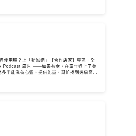
是孤單的....學習串連起這些孤單，共同去完成
自由的創作形式。《把光照進看不到的地方：超人
一個連火車都已廢站了的小鎮，他將百歲的向岩女
4/4141SLMF/請記得為我們「加油」(贊助)，讓我們的
，擔任市議員為弱勢婦女發聲，他將她扮裝成愛的
留言告訴我們對這一集的想法
藝術家眼球先生第16年參與于美人等發起的「做好
南來賓：「交會地方。藝駐共創」藝術駐地共創計劃主理者張溥騰、林
4:44 幼幼班就愛畫畫，從未因塗鴉牆、大人的書
ning〉－巴賴Balai〈Me & Piano〉－巴
表達看法，也是自我療癒的方式。08:54 多愁善
風景寫生畫成全都是由各種器官、尤其眼球鋪陳的畫
世界最大的一顆(地)球對應。 睜一隻眼閉一隻眼的
。相信藝術天賦是為了影響與幫助別人的使命。
展造型，在生活場景中拍照，舉辦展覽。22:54
在哪裡使用嗎？上「動滋網」【合作店家】專區，全
背後的意義，是一張張被藝術家閱讀成的靈魂肖像。
story Podcast 廣告 ——如果有幸，在童年遇上了美
告別式的遺像。33:03 關心超高齡化社會、孤
祂多半能滋養心靈、提供能量，幫忙找到幾扇窗、
。35:24 藝術不只是提出問題，也可能解決
設同名的獨立書店，讓孩子與學生可以在這裡找到
為100歲的向岩女士打造為紫色洋裝的法式女伶。
。01:28 【故事就要開始了】不只是青少年小
日在松菸舉辦「怪咖市集」，鼓勵原創、每個人心中都
04:13 懷有童心的她選擇以兒童文學為創作類
新書書訊
素，喜歡神話歷史故事；佳如喜歡捷克國寶級作品
續下去
油小姐小時候喜獲偶像作家子敏/林良社長的回信
集的想法
手書店在台九線上位於知本一帶，專賣二手兒童文學繪
賓：藝術家眼球先生錄音：林孟萱後製：巴賴Balai製作：醫療財團
沉浸在閱讀中的童年。書店提供一個沉靜的時空—第
ali〉結尾曲－巴賴BalaiPowered by
學生歆歆與身在傳統書店的家庭，是佳如對台灣包含書
金會圖書禮券的美好記憶。整本書談的是大人小孩的
台東的學生可以認識這裡的人事物。28:00 【把