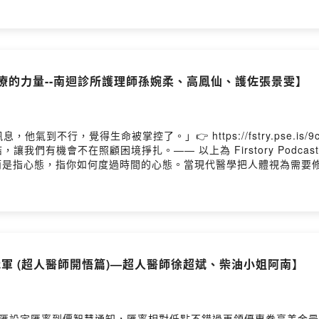
:56 三年磨練成為南迴鄉親堅強的依靠，陪你安心在家09:27 平
73y6hzl07i101xo11ns0kuc/comments主持人：柴油小姐來賓：超人
個案家裡的萱子，從診所轉向居家護理服務13:18 南迴診所提供居家
樂:〈Tjakudain〉排灣歌謠〈從來不知道〉涂佩岑〈大武山美麗
024年開始加入居家安寧、彌補過去居護所無法陪伴到最終遺憾23:3
osting
 醫護團隊與家屬一起討論居家安寧計畫，以舒適照護、尊重個案/家屬選
:47 穆潛從居家安寧服務裡體會生命教育。困住身體的不是疾病而是失
慢療的力量--南迴診所護理師孫婉柔、高鳳仙、護佐張景雯】
自己與家人最珍貴的禮物35:36 超人醫師學習放下與順其自然，
願《把光照進看不到的地方：超人醫師徐超斌 × 南迴基金會以行動醫療
eimg/edm/2024/4141SLMF/請記得為我們「加油」(贊助)，讓我們的創作繼
1superman每周一更新寫信給我 service@4141.org.tw留言告訴我們對這一
到不行，覺得生命被掌控了。」👉 https://fstry.pse.is
73y6hzl07i101xo11ns0kuc/comments主持人：柴油小姐來賓：南
有機會不在照顧困境掙扎。—— 以上為 Firstory Podcast 
集音樂:〈超人之歌〉－毛恩足/李常磊〈太陽〉－柳哲光手碟創作〈家
，而是指心態，指你如何度過時間的心態。當現代醫學把人體視為需要
ory Hosting
心照料的園地，是環境、生態、社會、身心靈全人照護的觸角，也是
診所施打國光生計疫苗計畫啟動，規劃遍及南迴四鄉如同跟文健站辦活動
支援醫師的偏好，尤以膚色、語言相近的原民醫師最受歡迎。生理疾病則
0:05 社區醫療中的醫病關係，照顧病人如同自己的家人，具有全人
地區還得仰賴病人能夠自主照顧，操作生命偵測設備，但有其執行難度
須護理人員配合24小時訪視，無論外勤安全、津貼等尚有補強空間。2
an得冠軍 (超人醫師開悟篇)—超人醫師徐超斌、柴油小姐阿南】
務形成慢療的照護精神，醫病關係提升。25:33 南迴診所明年度
一顆熱忱服務的心《把光照進看不到的地方：超人醫師徐超斌 × 
eimg/edm/2024/4141SLMF/請記得為我們「加油」(贊助)，讓我們的創作繼
1superman每周一更新寫信給我 service@4141.org.tw留言告訴我們對這一
匯設定匯率到價智慧通知，匯率相對低點不錯過再領優惠券享美金最