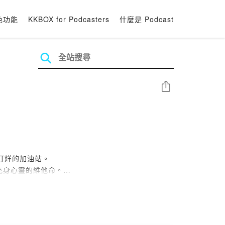
色功能
KKBOX for Podcasters
什麼是 Podcast
分享
打烊的加油站。
充身心靈的維他命。
到service@
4141.org.tw
，也可以到南迴基金