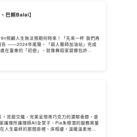
巴賴Balai】
9b9r9n照顧人生無法預期何時來！「先來一杯 我們再
 廣告 ——2024年尾聲，「超人醫師加油站」完成
8歲在臺東的「初戀」，就像舞蹈家碧娜包許
回憶大聲地唱出心愛的歌，牽起手大跳舞，陪伴正獨
可01:48 為了錄今年最後一集，比周杰倫還忙的歌
的女孩07:21 原住民大專學生組成的北山聯，發
大家的 不是屬於我的11:00 畢業前夕，幫女孩載
自嫁娶後，難忘星空下那女孩眉間的寂寞，再知消息已
33 18歲阿南的初戀，故事發生在臺東延平鄉桃源村
子27:00 香港出生、6歲來到台灣的柴油小
 有一天我一定要回去/為了山谷裡的大合唱/我一定會
「一秒到台東」的聖誕禮物37:07 阿南與超人醫師
人醫師，遇見最低潮的他，即使面對困頓、各方流言
片，苦甜交織，完美呈現黑巧克力的濃郁香醇，是
來的事情/我現在不能識透/但我知誰管著明天/我也
4年，南迴居家護理所護理師Ali全萱子、Pia朱穆潛的服務案量
迴基金會以行動醫療點亮偏鄉》新書書訊
。在人生最終的那間房裡、床榻邊，溫暖溫柔地守
續下去
當義消兼練重訓，發揮白天的護理專長05:34 第
集的想法