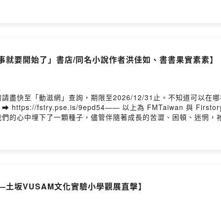
作是孤單的、沒落的小鎮是孤單的、年邁的歲月是孤單的、無人的車站
分享交流，駐村後讓藝術家眼神閃閃發亮。明年歡迎參加徵選，接受
回來，開心地分享與當地長者共創的｢銀色星球｣計劃，在人吉市，
ps://www.bookrep.com.tw/activeimg/edm/202
而養羊的白髮爺爺變身成漫畫主角、對抗三個癌症成功後的本田女士
join/4141superman每周一更新寫信給我 service@4141.org.tw
，本田女士說我希望將這張照片放在我的告別式……。01:33 跨界
l73y6hzl07i101xo11ns0kuc/comments主持人：柴油小姐阿
00萬善款02:38 超級I人的他，要化身眼球先生才會變活潑E人。0
製作：醫療財團法人南迴基金會本集音樂:〈超人之歌〉－毛恩足/李常磊〈mor
06:50 從小就是個怪咖、立志長大當藝術家。畫畫為了情感抒發，
irstory Hosting
故事就要開始了」書店/同名小說作者洪佳如、書書果實素素】
色，被老師約去看心理輔導。11:40 崇拜超現實主義畫家達利。
:00 自創「眼球愛星球」藝術品牌，用身體上最小的一顆(眼)球與
。17:45 繪畫是跟自己獨處的關係，劇場則是人與人之間的橋樑
長者共創的銀色星球藝術計劃。透過訪調、以受訪者的舊衣(生命故事)發
請盡快至「動滋網」查詢，期限至2026/12/31止。不知道可以
到「此生無憾」與感謝等等回饋。27:15 獨特怪誕的造型、肖像
//fstry.pse.is/9epd54—— 以上為 FMTaiwan 與 Fir
女權益發聲，她被化身成愛的世界裡戴著彩色冠的女王，完成的照片願做為
我們的心中埋下了一顆種子，儘管伴隨著成長的苦澀、困頓、迷惘，
伴罹癌父親、日漸年邁的母親，面對與自己息息相關的老化、死亡等議題
統書店裡的記憶寫成了【故事就要開始了】青少年小說，也在知本開
面成見。37:42 獲得熊本地方政府與民間、個人認同的藝術計劃。
書書果實閱讀平台聯名製作的最後一集特輯，願閱讀成為故事的美好開始
與/共創。串起每一個孤單成為人生的畫面。42:39 11月23、24
品，首次在市集擺攤賣書，大小朋友自然而然會在攤位前唸書講故事。
不到的地方：超人醫師徐超斌 × 南迴基金會以行動醫療點亮偏鄉》
人人都有一本影響深遠的兒童文學/圖文書/漫畫，偶像是楊麗花的素
eimg/edm/2024/4141SLMF/請記得為我們「加油」(贊助)，讓我們的創作繼
52 童年的閱讀經驗重要性10:20 偶像的反饋與鼓勵影響劇大，柴
1superman每周一更新寫信給我 service@4141.org.tw留言告訴我們對這一
學閱讀中獲得啟發/啟蒙/療癒的幸運15:02 「故事就要開始了」二
l73y6hzl07i101xo11ns0kuc/comments主持人：柴油小姐阿南來
聲—土坂VUSAM文化實驗小學觀展直擊】
故事的地方。17:57 素素開書店的理由是因為大人的禮物，一個
下希望的聲音〉－巴賴Balai〈Time Train〉－巴賴Balai〈風V
式各樣、擁有不同性格的獨立書店21:14 【故事就要開始了】描述小
都賣、唯獨一樣東西不賣。身為嘉義孩子的佳如，對小時候新港文教基
堂中，介紹徐超斌醫師的第一本書【守護4141的心跳】與故事，讓初到