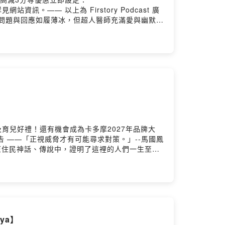
南迴診所護理師孫婉柔、高鳳仙、護佐張景雯錄音：巴賴Balai後
站資訊。—— 以上為 Firstory Podcast 廣
－巴賴BalaiPowered by Firstory
問題與回應如履薄冰，但超人醫師充滿愛與幽默的
尤其後半年數度緊急住院，生死瞬間的變化，超人
他懷疑是否該成立一門教派……但無論如何，先說謝
計畫，將在南迴地區舉辦16場免費場次02:33 9
人醫師今年抗癌過程公開報告，過程曲折、命途多舛
癌細胞轉移到肺部與肝臟，覺得沮喪、埋怨上帝
奈。14:55 11月24日Team Taiwan
覆上演自己哀傷的葬禮17:49 11月底某個夜晚
，變成告別式尾聲畫面，在鍾欣凌、嚴藝文、楊貴
n得世界冠軍。身心狀態大提升，提前回診所開工
32:28 感謝所有醫護人員把他當作VIP等級的
及育兒好禮！還有機會成為卡多摩2027年品牌大
上帝的眷顧。超人醫師最大的心願。「非教」教主
cast 廣告 ——「正視威脅才有可能尋求對策。」--馬國鳳
原住民神話、傳說中，證明了這裡的人們一生至少
續下去
024年4月3日花蓮地震後，策展人龔卓軍、
集的想法
，「星球爆裂觀測」--意旨以經常發生地震的板塊交界
醫師加油站錄音：巴賴Balai後製：巴賴Balai製作：醫療財團
未來找共活共生的可能性和力量。01:04 第三
〉－巴賴Balai〈Gibbous Moon〉－巴賴
、拜訪親友的典故，延伸成跳浪藝術節的回家概
成為展覽衛星站。以光纖探測記錄的0403花蓮地
:59 在科學理性與藝術感性之間找到更有力量面對
ya】
站。正視威脅才有可能尋求對策。13:59 以光纖