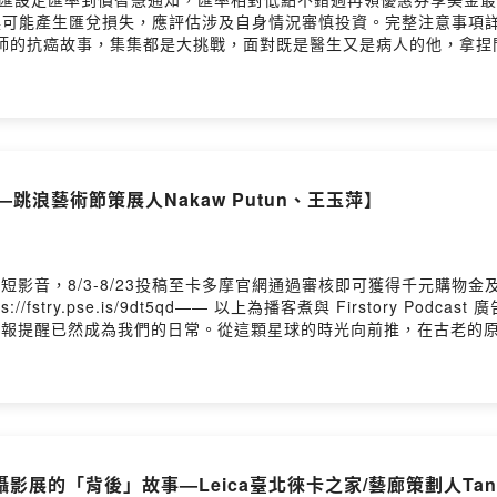
l73y6hzl07i101xo11ns0kuc/comments主持人：柴油小姐來賓：
資外幣如幣別轉換可能產生匯兌損失，應評估涉及自身情況審慎投資。完整注意事項詳見網
〈超人之歌〉－毛恩足/李常磊〈Ocean〉－巴賴Balai〈風Vali〉結尾曲
醫師的抗癌故事，集集都是大挑戰，面對既是醫生又是病人的他，拿捏
演的戲劇張力。本集堪稱處處地雷、地獄哏的內容，面對這一整年，
am Taiwan得世界冠軍 ! 這一切種種彷獲重生的奇妙經驗，讓
超人醫師重磅回歸，12月5日首度出動投入國光生技Ｘ南迴流感疫苗施打
變化覺得厭世， 面對同病相憐的病人，只能安慰陪伴。05:46 超
，全亞洲僅台灣與日本能夠提供這項最新技術。鼻咽癌腫瘤雖變小，但
藥物等方式治療中，副作用不斷、往返台東台北舟車勞頓、遇上11月颱等等無
跳浪藝術節策展人Nakaw Putun、王玉萍】
要重磅回歸16:40 回台東家中休養期間常常思考生死議題，小劇場反
。告別式劇情大逆轉。21:59 難忘與部落長輩合唱傳統歌的情境
生。24:50 類開悟後預言也變得靈驗？ 預言Team Taiwa
的自己，不再在意是不是「最帥」的超人醫師，一切順其自然反而輕鬆快樂
短影音，8/3-8/23投稿至卡多摩官網通過審核即可獲得千元購物金
仁堅守崗位的工作、捐款者不斷的支持與鄉親的代禱35:10 感謝
fstry.pse.is/9dt5qd—— 以上為播客煮與 Firstory Pod
：超人醫師徐超斌 × 南迴基金會以行動醫療點亮偏鄉》新書書訊
警報提醒已然成為我們的日常。從這顆星球的時光向前推，在古老的
eimg/edm/2024/4141SLMF/請記得為我們「加油」(贊助)，讓我們的創作繼
)以不同方式尋找答案，找出在面對具有重複性特質的地震中生存的智慧。2
1superman每周一更新寫信給我 service@4141.org.tw留言告訴我們對這一
邀請知名地震學者馬國鳳共同策劃2024花蓮PALAFANG跳浪藝術節
73y6hzl07i101xo11ns0kuc/comments主持人：柴油小姐阿南、超人
性的探問、創造和實現中，為心靈與地靈的創傷找修復療癒的出口，為
人之歌〉－毛恩足/李常磊〈In your arms(Welcome Home)
策劃。跳浪緣起於邦查族人在沒有公路以前，沿著海岸礁岩跳走回家
story Hosting
際級地震研究科學家馬國鳳共同策展，七星潭的MiDAS米崙地震工作站
經歷一次大地震。當代藝術展覽主題選擇當代、當下最關注的議題。09
ck鍾靈攝影展的「背後」故事—Leica臺北徠卡之家/藝廊策劃人Tan
地震研究，深入淺出地認識地震。MiDAS米崙地震工作站是世界級觀測