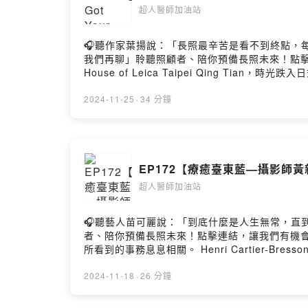
探測到的地震波紋圖，讓科學家與藝術家不禁驚嘆
超人醫師加油站
地震。MiDAS米崙地震工作站為全球獨有的在陸
能更深度認識地球深處的位置，共同找出因應、減少
🎧聽作家葉揚說：「長照最辛苦是看不到終點，每天反覆
政作品〈地震博物館〉，讓人驚呼是考古博物館
我們再聊」聆聽照顧者、陪你預備長照未來！點擊連結
25:55 Iyo Kacae戶外大型裝置作品〈生
House of Leica Taipei Qing
神環境破裂修補救援站，提供心靈出口的第三空間 (t
落在鍾靈Zhong Lin的作品中，一幅幅以人或靜物
海線不同人的地震個人感受，以及多元文化的生活
品，訴說著生命中成就彼此與創作背後的支持者
2024-11-25
·
34 分鐘
園小朋友搭跳浪巴士來看展覽。建立在斷層帶上成長
地，這份愛的循環將在首度合作下，將販售所得8
的家已變成海景第一排、海岸線逐漸被侵蝕後退。3
改建而成，既是賣場也是藝廊03:02 首次舉辦公
在海祭場上施作、任怪手輾過潮間帶的珊瑚礁岩。
小鎮中的徠卡園區，包含飯店、博物館museum
力量，找到生命與生活下去的韌性。PALAFANG跳浪藝術節 2024
藝廊，在總部藝廊工作40年到退休的員工。08
PALAFANG跳浪藝術節《把光照進看不到的地
EP172【療癒臺東藍—攝影師
與材料便超過半年。11:00 2025年徠卡藝廊
https://www.bookrep.com.tw/activ
青年藝術家。每年相機拍賣會收益捐助慈善。14:2
~https://open.firstory.me/join/414
超人醫師加油站
《 Vogue》、《GQ》等國際雜誌，辦展回饋台灣
https://open.firstory.me/user/cl7
19:33 以人物、靜物等背部畫面為構圖主題
製：巴賴Balai製作：醫療財團法人南迴基金會圖片提供
🎧聽藝人苗可麗說：「到底什麼是人生無常，直到經歷過才
旅行，勇敢實現夢想、綻放生命光彩。22:37
Balai〈種下希望的聲音〉－巴賴Balai〈反覆的新芽〉－巴
者、陪你預備長照未來！點擊連結，讓我們有機會不在
手為病人開刀。26:32 蘭花背部畫面充滿生命力的意涵
所看到的事務息息相關。 Henri Cartier
10:00am.-19:00pm.地點: 台北徠卡
者Henri Cartier-Bresson布列松(190
https://www.bookrep.com.tw/activ
者呼吸情感的連動，這份息息相關的感受正是藝
2024-11-18
·
26 分鐘
~https://open.firstory.me/join/414
調」個展更是以普魯士藍色調、勾勒出負片影像的
https://open.firstory.me/user/cl73
東藍調」02:32 在臺東市岩灣新村長大的眷村孩子0
Balai製作：醫療財團法人南迴基金會本集音樂:〈超人之歌