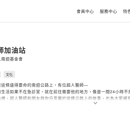
會員中心
服務中心
特
師加油站
人南迴基金會
文化
東這條遠得要命的南迴公路上，有位超人醫師—
的生活如果不在急診室，就在前往需要他的地方，像是一間24小時不
站裡，超人醫師和朋友與你分享屬於這條公路上的故事，也為大家補
療財團法人南迴基金會製作放送，每周為你加加油，歡迎你分享，或寫信
，關注我們的官網
www.4141.org.tw
。
Firstory Hosting