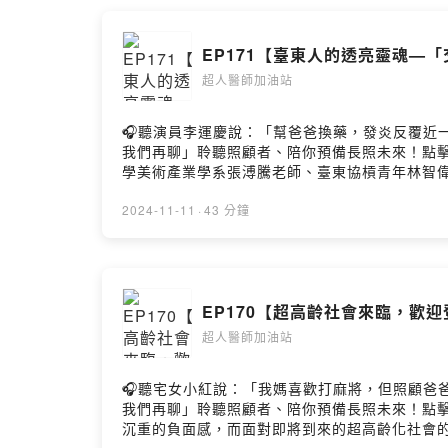
廠、機身創造不同的影像風格。深受布列松Henri Car
賴Balai〈風Vali〉結尾曲－巴賴BalaiPowered by F
環境氛圍的關聯性，有如音樂的即興合作13:50 
EP171【臺東人的透亮靈魂—
「臺東藍調」攝影展以藍曬圖/氰版顯影技術，以負片
藝術繪畫風格，也充滿人文況味的懷舊情調「臺東
超人醫師加油站
醫師徐超斌 × 南迴基金會以行動醫療點亮偏鄉》新書書訊htt
創作繼續下去~https://open.firstory.me/
🎧聽演員李運慶說：「幫爸爸換藥，發炎反覆近一年，我
https://open.firstory.me/user/cl
我們再聊」聆聽照顧者、陪你預備長照未來！點擊連結
團法人南迴基金會本集音樂:〈超人之歌〉－毛恩足/李常磊
學美術產業學系張溥騰老師、臺東協槓青年林智
Firstory Hosting
於「就藝會」舉辦成果發表。呂阿玉建築師的作
讓人看到臺東對藝術、創造力、地方學與生活感
2024-11-11
·
43 分鐘
而包含了解如何在這裡創造生活美感的人。01:0
理者智偉葛格以V字頭身分靠各種本領在家鄉發展
大美術館」精神，突破好山好水「好無聊」的成見
具備讓藝術家與社區民眾共創的企圖10:01 
EP170【超高齡社會來臨，歡
目的為透過藝術創作與串連，將日漸凋零的偏遠地
結性，得到在地的幫助。15:25 有別於日本
超人醫師加油站
經驗分享帶領其他的小型地方館場、共同成長。1
與意願越來越高。21:07 今年的主題「怎麼
🎧聽宅女小紅說：「我媽喜歡打麻將，但照顧爸爸期間，
劃。26:13 土坂部落是個魔法部落。雙人組藝
我們再聊」聆聽照顧者、陪你預備長照未來！點擊連結
性不同，長濱烤茶地進駐的藝術家羅聿綺，透過食
沉重的負面感，而面對即將到來的超高齡化社會
工作室是第一個由藝術家將生活與創作空間，提供