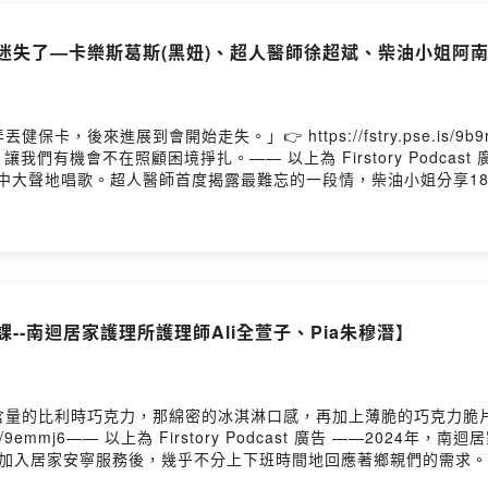
迷失了—卡樂斯葛斯(黑妞)、超人醫師徐超斌、柴油小姐阿南、
卡，後來進展到會開始走失。」👉 https://fstry.pse.is/
有機會不在照顧困境掙扎。—— 以上為 Firstory Podcast
的家中大聲地唱歌。超人醫師首度揭露最難忘的一段情，柴油小姐分享1
吧！不然我們就會迷失了—我們決定在加油站暫時休息前，為歡喜憂傷的
2024再見了，謝謝你，我愛你。00:01 超人醫師開金嗓，先喊安
擊的特別來賓出場05:23 超人醫師最難忘的一段情竟是沒有真正交往過
，e人的外表、i人的內在，超人對感情非常內斂09:05 你是屬於
寫下傷心的情書，讓超人淚流滿面，無奈埋下悲劇的伏筆15:26 各
:12 (我)從來不知道裝作無所謂的灑脫/是那麼那麼那麼地困難23:
課--南迴居家護理所護理師Ali全萱子、Pia朱穆潛】
上星空下的歌聲，文化與社會的衝擊，教育的城鄉差異，尤其心疼山上的孩
募款演唱會，聽見曾經熟悉的歌聲，重逢18歲相識的臺東朋友30:01
站」暫時休息，為明天準備療癒身心靈的故事35:08 聽眾Ashley
麗的醫院吧！」化悲憤為力量的轉念 41:16 柴油小姐到部落找超
含量的比利時巧克力，那綿密的冰淇淋口感，再加上薄脆的巧克力脆
超人醫師以及所有人，渡過困頓、寂寞、低潮時的歌46:20 有許多未
.is/9emmj6—— 以上為 Firstory Podcast 廣告 ——202
師身體健康，明年見《把光照進看不到的地方：超人醫師徐超斌 × 南
其加入居家安寧服務後，幾乎不分上下班時間地回應著鄉親們的需求
eimg/edm/2024/4141SLMF/請記得為我們「加油」(贊助)，讓我們的創作繼
關係之間的一堂雙向的功課。01:12 從男丁格爾到南迴二哥朱穆潛，
1superman每周一更新寫信給我 service@4141.org.tw留言告訴我們對這一