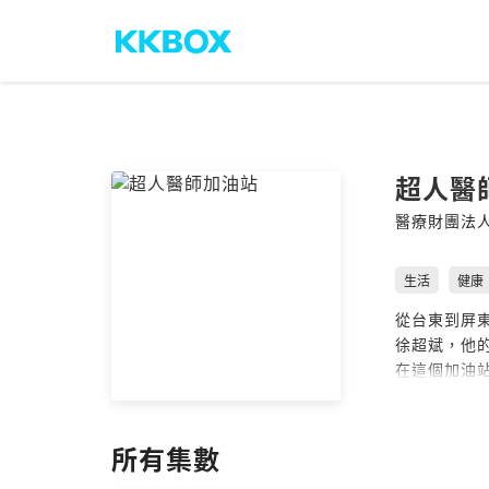
超人醫
醫療財團法
生活
健康
從台東到屏
徐超斌，他
在這個加油
本節目是由醫
會粉專按讚
所有集數
Powered by 