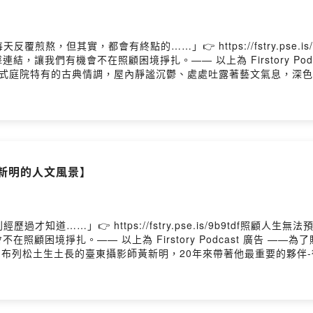
「太美了」，成為藝術節主視覺。16:20 米崙斷層帶為地表最活
地上即能監測隱沒帶的地震行為，實驗研究成本亦較海洋觀測站大幅降
傷害之道。20:18 以撫慰人心為共同目標的科學與藝術。共同思考
煎熬，但其實，都會有終點的……」👉 https://fstry.pse.
還是美術館？結合原民神話發展的複合獸，藉由藝術工作坊與災區居
，讓我們有機會不在照顧困境掙扎。—— 以上為 Firstory Pod
命的穿透力〉，踏查太魯閣峽谷時看到崩塌山壁中尚存的樹根有所感。27:
 Tian，時光跌入日式庭院特有的古典情調，屋內靜謐沉鬱、處處吐露著藝文
he third place)，包含地震工作站的走讀行程，藝術家的地震寫
「背部」畫面，有著飽滿的張力與耐人尋味的敘事性。Tanya說到藝術家以
智慧，療癒、轉換災後帶來的創傷，衛星站空間安排能與觀眾互動、打
的故事，發跡在臺的藝術家希望此次展覽回饋臺灣，而這份心意正與
的孩子的人文記憶。34:51 花蓮人自己就是一座地震身體觀測站。
5%捐贈南迴基金會，支持著超人醫師與團隊的理想。01:06 台北
6:47 Makotaay港口部落因康芮颱風帶來大量漂流木，粗暴的
益攝影特展，販售所得85%捐贈南迴基金會04:10 擁有150多年
人為災難更勝於自然災害。40:50 我們共同活在同一顆小小星球
、咖啡廳等06:21 品牌精神將攝影是生活的一部分，強調人文紀實
.11.02-2025.01.05IG https://ssur.cc/kmKYpLdyBWEB
:48 德國製造的品質意味著講求完美的態度。遵照傳統建築工法修復
方：超人醫師徐超斌 × 南迴基金會以行動醫療點亮偏鄉》新書書訊
黃新明的人文風景】
即將邁入100周年，推動奧斯卡．巴納克攝影獎(LOBA)影像藝術獎，
eimg/edm/2024/4141SLMF/請記得為我們「加油」(贊助)，讓我們的創作繼
9 馬來西亞攝影師Zhong Lin與台北徠卡之家共同為公益目標合作
1superman每周一更新寫信給我 service@4141.org.tw留言告訴我們對這一
。17:22 《I Got Your Back》 攝影特展創作理念，向藝
3y6hzl07i101xo11ns0kuc/comments主持人：柴油小姐阿南來賓：跳
。每一張照片「背後」都有動人的故事，許多被攝者亦是無償支持這系
: PALAFANG跳浪藝術節本集音樂:〈超人之歌〉－毛恩足/李常磊〈In 
知道……」👉 https://fstry.pse.is/9b9tdf照顧
 受傷截肢的極限運動員為撫慰父親，畫面呈現充滿信心與勇氣的力量
賴Balai〈風Vali〉結尾曲－巴賴BalaiPowered by Firstory 
照顧困境掙扎。—— 以上為 Firstory Podcast 廣告 —
，藝術家提出一體兩面的正向思考。Zhong Lin鍾靈 《I Got Yo
-Bresson布列松土生土長的臺東攝影師黃新明，20年來帶著他最重要
之家/藝廊(台北市青田街6巷3號)《把光照進看不到的地方：超人醫師徐超斌
8-2004)的紀實影像，踏上巴黎影像之旅尋找心動的決定性瞬間(The Deci
eimg/edm/2024/4141SLMF/請記得為我們「加油」(贊助)，讓我們的創作繼
術創作者對世界所表達的意義，如同黃新明將對紀實攝影創作的熱情
1superman每周一更新寫信給我 service@4141.org.tw留言告訴我們對這一
藍曬圖作品，描繪出他心中恆常凝視著的鄉愁。01:02 「無崖之境
y6hzl07i101xo11ns0kuc/comments主持人：柴油小姐阿南來賓：徠卡Le
3:57 蘭嶼野銀部落、外公家的地下屋是童年最愛的地方05:10 徠卡
〉－毛恩足/李常磊〈In your arms(Welcome Home)〉－巴賴