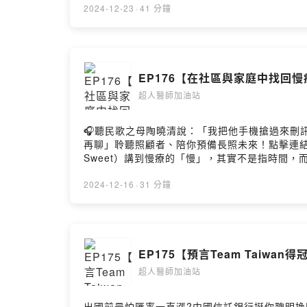
一份臨床護理工作，期望也是堅持到最後的光榮07
2024-12-23
·
41 分鐘
https://open.firstory.me/user/cl
大的機動性及時照護11:16 喜歡走進部落、走入
巴賴Balai製作：醫療財團法人南迴基金會本集音
常接個案/家屬電話，因需求到府協助21:21 2
Vali〉結尾曲－巴賴BalaiPowered by Firstory H
視重症(安寧)個案的頻率，預防重於治療25:41
(家屬)的關懷與支持，成為家屬最信任的依靠30
EP176【在社區與家庭中找回
如何面對生命的最後一堂課，也成為安寧個案留給
病人/家屬雙向的功課。37:10 2025年的心
超人醫師加油站
https://www.bookrep.com.tw/activ
~https://open.firstory.me/join/414
🎧聽民歌之母陶曉清說：「我把他手機搶過來刪訊息，他氣
https://open.firstory.me/user/cl
再聊」聆聽照顧者、陪你預備長照未來！點擊連結，讓我們
巴賴Balai製作：醫療財團法人南迴基金會本
Sweet）講到慢療的「慢」，其實不是指時間
作〈風Vali〉結尾曲－巴賴BalaiPowered by First
老的醫療概念，慢療如同將人與人體視為需要悉
學、在宅醫療後找回的照護心情。01:04 南迴
2024-12-16
·
31 分鐘
動社區醫療的動機更高05:12 南迴鄉親對門診
公共衛生與社區醫療後，看見比在醫院的更廣更深1
需要配套地方的公共設施，例如網路條件等。偏鄉
新冠疫情時期專責病房的補助津貼，在宅住院計劃
EP175【預言Team Taiw
少，多數護理人員服務場域將轉向社區。在社區服
招募護理人員條件，除了會開車很重要外，還要有
超人醫師加油站
https://www.bookrep.com.tw/activ
~https://open.firstory.me/join/414
出國前最怕匯率一直漲?中國信託銀行挺你聰明換