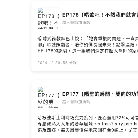
EP178【唱歌吧！不然我們就會
超人醫師加油站
🎧聽武術教練巴士說：「她會重複問問題、一直弄丟健保
聊」聆聽照顧者、陪你預備長照未來！點擊連結，讓我們
EP 178的錄製，這一集我們決定在超人醫師
（Pina Bausch）的那句話—舞蹈，舞蹈
行著(或已走過)幽谷的你、我，不致迷失的那條路。
2024-12-30
·
55 分鐘
手巴賴、黑妞都來了03:16 躲過40隻虎頭蜂攻
起愛鄉活動，超人當隊長和心儀的女孩一起到部落服務
行李回部落，山上拍「全家福」13:31 因誤會
是……19:36 唱歌吧！獻給這位星空下的女孩22
EP177【隔壁的房間．雙向的功
25:19 阿南原住民與部落初體驗，最難忘操場
姐，對煤油/柴油味的鄉愁28:49 八八風災後的
超人醫師加油站
用力跳舞牽著你的手32:18 明年初「超人醫師加油
初相見的故事，「拆不成美麗灣(飯店)就來蓋美
哈根達斯比利時巧克力系列，匠心選用72%可可
蜚語之下，單槍匹馬的他依然不放棄43:58 送給
專屬成熟大人系的奢華風味。https://fstry.pse
知誰牽我手48:36 祝福大家新年快樂，超人醫
遍及四鄉，每天風塵僕僕地來回在台9線上，尤
https://www.bookrep.com.tw/activ
護著每一顆心跳，Pia說居家安寧的服務，是醫病
~https://open.firstory.me/join/414