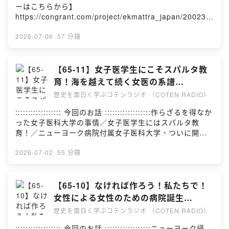
か？▶︎ ⁠⁠⁠⁠⁠⁠⁠⁠COTEN CREWに参加する⁠⁠⁠⁠⁠⁠⁠⁠:::::::::::::::::: クレジ
ーはこちらから】
さい。 ▶︎ ⁠⁠⁠⁠⁠⁠お問い合わせ⁠⁠
ット ::::::::::::::::::- 出演：深井龍之介／⁠⁠⁠⁠⁠⁠⁠⁠楊睿之⁠⁠⁠⁠⁠⁠⁠⁠／⁠⁠⁠⁠⁠⁠⁠⁠樋口
https://congrant.com/project/ekmattra_japan/20023:::
聖典⁠⁠⁠⁠⁠⁠⁠⁠- 台本制作：深井龍之介／⁠⁠⁠⁠⁠⁠⁠⁠楊睿之⁠⁠⁠⁠⁠⁠⁠⁠／西谷剛史／橋
::::::::::::::: 今回のお話 ::::::::::::::::::ゲストはNGO法人
本雅也- 書籍提供：⁠⁠⁠⁠⁠⁠⁠⁠株式会社バリューブックス⁠⁠⁠⁠⁠⁠⁠⁠- 収録ス
エクマットラ共同代表 渡辺大樹さん／バングラデシュの
2026-07-06
·
57 分鐘
タジオ：⁠⁠⁠⁠⁠⁠⁠⁠ACRO.POLIS⁠⁠⁠⁠⁠⁠⁠⁠- 録音エンジニア：山口裕大- 音
ストリートチルドレン／活動のきっかけはタイから／青
声編集：⁠⁠⁠⁠⁠⁠⁠⁠株式会社FUBI⁠⁠⁠⁠⁠⁠⁠⁠- タイトル作成：⁠⁠⁠⁠⁠⁠⁠⁠政光真吾⁠⁠⁠⁠⁠⁠⁠⁠-
空教室、次は チルドレンホーム／資金調達、共同生活、
YouTubeサムネイル：⁠⁠⁠⁠⁠⁠⁠⁠やましょー⁠⁠⁠⁠⁠⁠⁠⁠- YouTubeアニメー
次の世代へ／子どもたちの現実そして変化※番組内で紹介
【65-11】女子医学生にこそスパルタ教
ション（ドット絵）：⁠⁠⁠⁠⁠⁠⁠⁠庭月野議啓⁠⁠⁠⁠⁠⁠⁠⁠- Podcastサムネイ
する歴史の内容には諸説あります。:::::::::::::::::: 参考文
育！海を越えて続く女医の系譜
ル：⁠⁠⁠⁠⁠⁠⁠⁠高野菜々子⁠⁠⁠⁠⁠⁠⁠⁠- 制作管理：⁠⁠⁠⁠⁠⁠⁠⁠内山千咲⁠⁠⁠⁠⁠⁠⁠⁠::::::::::::::
献 ::::::::::::::::::参考文献は、⁠⁠⁠⁠⁠⁠⁠⁠こちら⁠⁠⁠⁠⁠⁠⁠⁠::::::::::::::
【COTEN RADIOショート エリザベ
COTENについて ::::::::::::::公式サイ
歴史を面白く学ぶコテンラジオ （COTEN RADIO）
COTEN CREW 募集中 ::::::::::::::コテンラジオや世界史
ト：⁠⁠⁠⁠⁠⁠⁠⁠https://coten.co.jp/⁠⁠⁠⁠⁠⁠⁠⁠公式X（旧
ス・ブラックウェル編11】
データベースなど、COTENの活動はCOTEN CREWのみ
:::::::::::::::::: 今回のお話 ::::::::::::::::::作らざるを得なか
Twitter）：⁠⁠⁠⁠⁠⁠⁠⁠@CotenInc⁠⁠⁠⁠⁠⁠⁠⁠採用情報：⁠⁠⁠⁠⁠⁠⁠⁠こちら⁠⁠⁠⁠⁠⁠⁠⁠::::: ご意
なさんの応援によって成り立っています。 月額サポート
った女子医科大学の事情／女子医学生にはスパルタ教
見・ご感想・お問い合わせはこちらから :::::ご感想・ご
で、いっしょに人文知を社会に活かす仲間になりません
育！／ニューヨーク病院付属女子医科大学、ついに開
意見・お問い合わせは、お気軽にチャットでお送りくだ
か？▶︎ ⁠⁠⁠⁠⁠⁠⁠⁠COTEN CREWに参加する⁠⁠⁠⁠⁠⁠⁠⁠:::::::::::::::::: クレジ
校！／後半生はイギリスで挑戦／エリザベスを継ぐ者た
さい。▶︎ ⁠⁠⁠⁠⁠⁠⁠⁠お問い合わせ⁠
ット ::::::::::::::::::- 出演：深井龍之介／⁠⁠⁠⁠⁠⁠⁠⁠楊睿之⁠⁠⁠⁠⁠⁠⁠⁠／⁠⁠⁠⁠⁠⁠⁠⁠樋口
ち※番組内で紹介する歴史の内容には諸説ありま
2026-07-02
·
55 分鐘
聖典⁠⁠⁠⁠⁠⁠⁠⁠- 台本制作：深井龍之介／⁠⁠⁠⁠⁠⁠⁠⁠楊睿之⁠⁠⁠⁠⁠⁠⁠⁠／西谷剛史／橋
す。:::::::::::::::::: 参考文献 ::::::::::::::::::参考文献
本雅也- 書籍提供：⁠⁠⁠⁠⁠⁠⁠⁠株式会社バリューブックス⁠⁠⁠⁠⁠⁠⁠⁠- 収録ス
は、⁠⁠⁠⁠⁠⁠こちら⁠⁠⁠⁠⁠⁠:::::::::::::: COTEN CREW 募集中
タジオ：⁠⁠⁠⁠⁠⁠⁠⁠ACRO.POLIS⁠⁠⁠⁠⁠⁠⁠⁠- 録音エンジニア：山口裕大- 音
::::::::::::::コテンラジオや世界史データベースなど、
【65-10】なければ作ろう！私たちで！
声編集：⁠⁠⁠⁠⁠⁠⁠⁠株式会社FUBI⁠⁠⁠⁠⁠⁠⁠⁠- タイトル作成：⁠⁠⁠⁠⁠⁠⁠⁠政光真吾⁠⁠⁠⁠⁠⁠⁠⁠-
COTENの活動はCOTEN CREWのみなさんの応援によっ
女性による女性のための病院誕生
YouTubeサムネイル：⁠⁠⁠⁠⁠⁠⁠⁠やましょー⁠⁠⁠⁠⁠⁠⁠⁠- YouTubeアニメー
て成り立っています。 月額サポートで、いっしょに人文
【COTEN RADIOショート エリザベ
ション（ドット絵）：⁠⁠⁠⁠⁠⁠⁠⁠庭月野議啓⁠⁠⁠⁠⁠⁠⁠⁠- Podcastサムネイ
歴史を面白く学ぶコテンラジオ （COTEN RADIO）
知を社会に活かす仲間になりませんか？▶︎ ⁠⁠⁠⁠⁠⁠COTEN
ル：⁠⁠⁠⁠⁠⁠⁠⁠高野菜々子⁠⁠⁠⁠⁠⁠⁠⁠- 制作管理：⁠⁠⁠⁠⁠⁠⁠⁠内山千咲⁠⁠⁠⁠⁠⁠⁠⁠::::::::::::::
ス・ブラックウェル編10】
CREWに参加する⁠⁠⁠⁠⁠⁠:::::::::::::::::: クレジット
:::::::::::::::::: 今回のお話 ::::::::::::::::::ニューヨーク帰