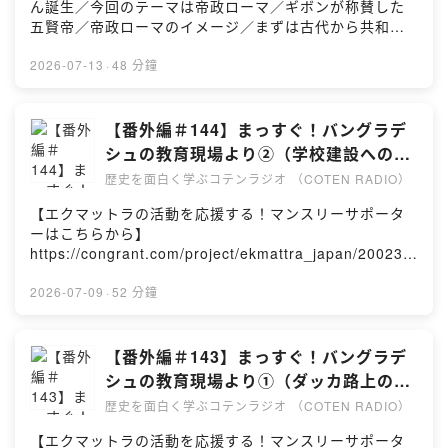
ん誕生／今回のテーマは帝政ローマ／ギボンが称賛した
さい。 ▶︎ ⁠⁠⁠⁠⁠⁠お問い合わせ⁠⁠
書籍提供：⁠⁠⁠⁠⁠⁠株式会社バリューブックス⁠⁠⁠⁠⁠⁠- 収録スタジ
五賢帝／帝政ローマのイメージ／まずは古代から共和制
オ：⁠⁠⁠⁠⁠⁠ACRO.POLIS⁠⁠⁠⁠⁠⁠- 録音エンジニア：山口裕大- 音声編
のおさらい※番組内で紹介する歴史の内容には諸説ありま
集：⁠⁠⁠⁠⁠⁠株式会社FUBI⁠⁠⁠⁠⁠⁠- タイトル作成：⁠⁠⁠⁠⁠⁠政光真吾⁠⁠⁠⁠⁠⁠-
す。:::::::::::::::::: 参考文献 ::::::::::::::::::参考文献
2026-07-13
·
48 分鐘
YouTubeサムネイル：⁠⁠⁠⁠⁠⁠やましょー⁠⁠⁠⁠⁠⁠- YouTubeアニメー
は、⁠⁠⁠⁠⁠⁠こちら⁠⁠⁠⁠⁠⁠:::::::::::::: COTEN CREW 募集中
ション（ドット絵）：⁠⁠⁠⁠⁠⁠庭月野議啓⁠⁠⁠⁠⁠⁠- Podcastサムネイ
::::::::::::::コテンラジオや世界史データベースなど、
ル：⁠⁠⁠⁠⁠⁠高野菜々子⁠⁠⁠⁠⁠⁠- 制作管理：⁠⁠⁠⁠⁠⁠内山千咲⁠⁠⁠⁠⁠⁠::::::::::::::
COTENの活動はCOTEN CREWのみなさんの応援によっ
【番外編＃144】まっすぐ！バングラデ
COTENについて ::::::::::::::公式サイ
て成り立っています。 月額サポートで、いっしょに人文
シュの教育現場より②（学校建設への
ト：⁠⁠⁠⁠⁠⁠https://coten.co.jp/⁠⁠⁠⁠⁠⁠ 公式X（旧
知を社会に活かす仲間になりませんか？▶︎ ⁠⁠⁠⁠⁠⁠COTEN
道） ゲスト：エクマットラ代表・渡辺
Twitter）：⁠⁠⁠⁠⁠⁠@CotenInc⁠⁠⁠⁠⁠⁠ 採用情報：⁠⁠⁠⁠⁠⁠こちら⁠⁠⁠⁠⁠⁠::::: ご意
歴史を面白く学ぶコテンラジオ （COTEN RADIO）
CREWに参加する⁠⁠⁠⁠⁠⁠:::::::::::::::::: クレジット
見・ご感想・お問い合わせはこちらから :::::ご感想・ご
大樹氏
::::::::::::::::::- 出演：深井龍之介／⁠⁠⁠⁠⁠⁠楊睿之⁠⁠⁠⁠⁠⁠／⁠⁠⁠⁠⁠⁠樋口聖典⁠⁠⁠⁠⁠⁠-
【エクマットラの活動を応援する！マンスリーサポータ
意見・お問い合わせは、お気軽にチャットでお送りくだ
台本制作：深井龍之介／⁠⁠⁠⁠⁠⁠楊睿之⁠⁠⁠⁠⁠⁠／西谷剛史／橋本雅也-
ーはこちらから】
さい。 ▶︎ ⁠⁠⁠⁠⁠⁠お問い合わせ⁠⁠
書籍提供：⁠⁠⁠⁠⁠⁠株式会社バリューブックス⁠⁠⁠⁠⁠⁠- 収録スタジ
https://congrant.com/project/ekmattra_japan/20023:::
オ：⁠⁠⁠⁠⁠⁠ACRO.POLIS⁠⁠⁠⁠⁠⁠- 録音エンジニア：山口裕大- 音声編
::::::::::::::: 今回のお話 ::::::::::::::::::農業しながらの映画
集：⁠⁠⁠⁠⁠⁠株式会社FUBI⁠⁠⁠⁠⁠⁠- タイトル作成：⁠⁠⁠⁠⁠⁠政光真吾⁠⁠⁠⁠⁠⁠-
制作／銀行からの支援／チルドレンホーム建設への苦労
2026-07-09
·
52 分鐘
YouTubeサムネイル：⁠⁠⁠⁠⁠⁠やましょー⁠⁠⁠⁠⁠⁠- YouTubeアニメー
／運営とこれからの展望／ぜひできる貢献を※番組内で紹
ション（ドット絵）：⁠⁠⁠⁠⁠⁠庭月野議啓⁠⁠⁠⁠⁠⁠- Podcastサムネイ
介する歴史の内容には諸説あります。:::::::::::::::::: 参考
ル：⁠⁠⁠⁠⁠⁠高野菜々子⁠⁠⁠⁠⁠⁠- 制作管理：⁠⁠⁠⁠⁠⁠内山千咲⁠⁠⁠⁠⁠⁠::::::::::::::
文献 ::::::::::::::::::参考文献は、⁠⁠⁠⁠⁠⁠⁠⁠こちら⁠⁠⁠⁠⁠⁠⁠⁠::::::::::::::
【番外編＃143】まっすぐ！バングラデ
COTENについて ::::::::::::::公式サイ
COTEN CREW 募集中 ::::::::::::::コテンラジオや世界史
シュの教育現場より①（ダッカ路上の現
ト：⁠⁠⁠⁠⁠⁠https://coten.co.jp/⁠⁠⁠⁠⁠⁠ 公式X（旧
データベースなど、COTENの活動はCOTEN CREWのみ
実） ゲスト：エクマットラ代表・渡辺
Twitter）：⁠⁠⁠⁠⁠⁠@CotenInc⁠⁠⁠⁠⁠⁠ 採用情報：⁠⁠⁠⁠⁠⁠こちら⁠⁠⁠⁠⁠⁠::::: ご意
歴史を面白く学ぶコテンラジオ （COTEN RADIO）
なさんの応援によって成り立っています。 月額サポート
見・ご感想・お問い合わせはこちらから :::::ご感想・ご
大樹氏
で、いっしょに人文知を社会に活かす仲間になりません
【エクマットラの活動を応援する！マンスリーサポータ
意見・お問い合わせは、お気軽にチャットでお送りくだ