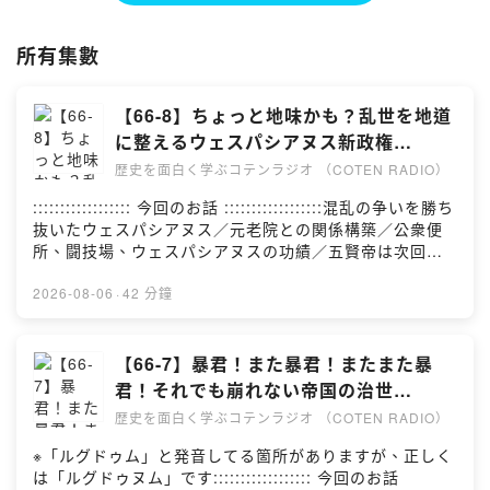
☆Apple & Spotify Podcast 部門別ランキング１位獲得！
所有集數
☆ジャパンポッドキャストアワード2019 大賞&Spotify賞 ダブル受賞！
【66-8】ちょっと地味かも？乱世を地道
※正式名称は「古典ラジオ」ではなく「コテンラジオ」です
に整えるウェスパシアヌス新政権
【COTEN RADIO 帝政ローマ編8】
ーーー
歴史を面白く学ぶコテンラジオ （COTEN RADIO）
:::::::::::::::::: 今回のお話 ::::::::::::::::::混乱の争いを勝ち
COTEN RADIO is an entertainment radio talk program for history ,
抜いたウェスパシアヌス／元老院との関係構築／公衆便
published by the crazy history geeks group "COTEN" in Japan.
所、闘技場、ウェスパシアヌスの功績／五賢帝は次回か
ら※番組内で紹介する歴史の内容には諸説ありま
☆Apple & Spotify Podcast in Japan category ranking No.1 !
す。:::::::::::::::::: 参考文献 ::::::::::::::::::参考文献
2026-08-06
·
42 分鐘
は、⁠⁠⁠⁠⁠⁠こちら⁠⁠⁠⁠⁠⁠:::::::::::::: COTEN CREW 募集中
☆Japan Podcast Awards 2019 Grand prize and Spotify prize !
::::::::::::::コテンラジオや世界史データベースなど、
COTENの活動はCOTEN CREWのみなさんの応援によっ
【66-7】暴君！また暴君！またまた暴
て成り立っています。 月額サポートで、いっしょに人文
君！それでも崩れない帝国の治世
知を社会に活かす仲間になりませんか？▶︎ ⁠⁠⁠⁠⁠⁠COTEN
【COTEN RADIO 帝政ローマ編7】
歴史を面白く学ぶコテンラジオ （COTEN RADIO）
CREWに参加する⁠⁠⁠⁠⁠⁠:::::::::::::::::: クレジット
::::::::::::::::::- 出演：深井龍之介／⁠⁠⁠⁠⁠⁠楊睿之⁠⁠⁠⁠⁠⁠／⁠⁠⁠⁠⁠⁠樋口聖典⁠⁠⁠⁠⁠⁠-
※「ルグドゥム」と発音してる箇所がありますが、正しく
台本制作：深井龍之介／⁠⁠⁠⁠⁠⁠楊睿之⁠⁠⁠⁠⁠⁠／西谷剛史／橋本雅也-
は「ルグドゥヌム」です:::::::::::::::::: 今回のお話