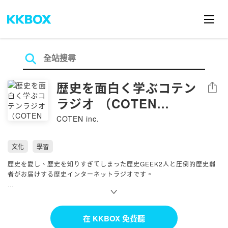
歴史を面白く学ぶコテン
分享
ラジオ （COTEN
RADIO）
COTEN inc.
文化
學習
歴史を愛し、歴史を知りすぎてしまった歴史GEEK2人と圧倒的歴史弱
者がお届けする歴史インターネットラジオです。
歴史というレンズを通して「人間とは何か」「私たち現代人の抱える悩
み」「世の中の流れ」を痛快に読み解いていく！？
在 KKBOX 免費聽
笑いあり、涙ありの新感覚・歴史キュレーションプログラム！