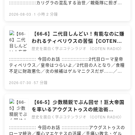
書籍提供：⁠⁠⁠⁠⁠⁠株式会社バリューブックス⁠⁠⁠⁠⁠⁠- 収録スタジ
::::::::::::::::::カリグラの混乱する治世／親衛隊に担ぎ上
オ：⁠⁠⁠⁠⁠⁠ACRO.POLIS⁠⁠⁠⁠⁠⁠- 録音エンジニア：山口裕大- 音声編
げられたクラウディウス／非ローマ、属州の力／若きネ
集：⁠⁠⁠⁠⁠⁠株式会社FUBI⁠⁠⁠⁠⁠⁠- タイトル作成：⁠⁠⁠⁠⁠⁠政光真吾⁠⁠⁠⁠⁠⁠-
ロ／元老院の凋落と力を持つ親衛隊／暴政と奇行、そし
2026-08-03
·
1 小時 2 分鐘
YouTubeサムネイル：⁠⁠⁠⁠⁠⁠やましょー⁠⁠⁠⁠⁠⁠- YouTubeアニメー
て最期※番組内で紹介する歴史の内容には諸説ありま
ション（ドット絵）：⁠⁠⁠⁠⁠⁠庭月野議啓⁠⁠⁠⁠⁠⁠- Podcastサムネイ
す。:::::::::::::::::: 参考文献 ::::::::::::::::::参考文献
ル：⁠⁠⁠⁠⁠⁠高野菜々子⁠⁠⁠⁠⁠⁠- 制作管理：⁠⁠⁠⁠⁠⁠内山千咲⁠⁠⁠⁠⁠⁠::::::::::::::
は、⁠⁠⁠⁠⁠⁠こちら⁠⁠⁠⁠⁠⁠:::::::::::::: COTEN CREW 募集中
【66-6】二代目しんどい！有能なのに嫌
COTENについて ::::::::::::::公式サイ
::::::::::::::コテンラジオや世界史データベースなど、
われるティベリウスの苦悩【COTEN
ト：⁠⁠⁠⁠⁠⁠https://coten.co.jp/⁠⁠⁠⁠⁠⁠ 公式X（旧
COTENの活動はCOTEN CREWのみなさんの応援によっ
RADIO 帝政ローマ編6】
Twitter）：⁠⁠⁠⁠⁠⁠@CotenInc⁠⁠⁠⁠⁠⁠ 採用情報：⁠⁠⁠⁠⁠⁠こちら⁠⁠⁠⁠⁠⁠::::: ご意
歴史を面白く学ぶコテンラジオ （COTEN RADIO）
て成り立っています。 月額サポートで、いっしょに人文
見・ご感想・お問い合わせはこちらから :::::ご感想・ご
知を社会に活かす仲間になりませんか？▶︎ ⁠⁠⁠⁠⁠⁠COTEN
:::::::::::::::::: 今回のお話 ::::::::::::::::::2代目ローマ皇帝
意見・お問い合わせは、お気軽にチャットでお送りくだ
CREWに参加する⁠⁠⁠⁠⁠⁠:::::::::::::::::: クレジット
ティベリウス／皇帝はつらいよ／2代目の人となり／食糧
さい。 ▶︎ ⁠⁠⁠⁠⁠⁠お問い合わせ⁠⁠
::::::::::::::::::- 出演：深井龍之介／⁠⁠⁠⁠⁠⁠楊睿之⁠⁠⁠⁠⁠⁠／⁠⁠⁠⁠⁠⁠樋口聖典⁠⁠⁠⁠⁠⁠-
不足に財政悪化／次の候補はゲルマニクスだが……／皇
台本制作：深井龍之介／⁠⁠⁠⁠⁠⁠楊睿之⁠⁠⁠⁠⁠⁠／西谷剛史／橋本雅也-
帝不在、セイヤヌスの横暴／嫌われた晩年※番組内で紹介
書籍提供：⁠⁠⁠⁠⁠⁠株式会社バリューブックス⁠⁠⁠⁠⁠⁠- 収録スタジ
する歴史の内容には諸説あります。:::::::::::::::::: 参考文
2026-07-30
·
57 分鐘
オ：⁠⁠⁠⁠⁠⁠ACRO.POLIS⁠⁠⁠⁠⁠⁠- 録音エンジニア：山口裕大- 音声編
献 ::::::::::::::::::参考文献は、⁠⁠⁠⁠⁠⁠こちら⁠⁠⁠⁠⁠⁠:::::::::::::: COTEN
集：⁠⁠⁠⁠⁠⁠株式会社FUBI⁠⁠⁠⁠⁠⁠- タイトル作成：⁠⁠⁠⁠⁠⁠政光真吾⁠⁠⁠⁠⁠⁠-
CREW 募集中 ::::::::::::::コテンラジオや世界史データベ
YouTubeサムネイル：⁠⁠⁠⁠⁠⁠やましょー⁠⁠⁠⁠⁠⁠- YouTubeアニメー
ースなど、COTENの活動はCOTEN CREWのみなさんの
【66-5】少数精鋭でぶん回せ！巨大帝国
ション（ドット絵）：⁠⁠⁠⁠⁠⁠庭月野議啓⁠⁠⁠⁠⁠⁠- Podcastサムネイ
応援によって成り立っています。 月額サポートで、いっ
を率いるアウグストゥスの統治術
ル：⁠⁠⁠⁠⁠⁠高野菜々子⁠⁠⁠⁠⁠⁠- 制作管理：⁠⁠⁠⁠⁠⁠内山千咲⁠⁠⁠⁠⁠⁠::::::::::::::
しょに人文知を社会に活かす仲間になりませんか？▶︎
【COTEN RADIO 帝政ローマ編5】
COTENについて ::::::::::::::公式サイ
歴史を面白く学ぶコテンラジオ （COTEN RADIO）
⁠⁠⁠⁠⁠⁠COTEN CREWに参加する⁠⁠⁠⁠⁠⁠:::::::::::::::::: クレジット
ト：⁠⁠⁠⁠⁠⁠https://coten.co.jp/⁠⁠⁠⁠⁠⁠ 公式X（旧
::::::::::::::::::- 出演：深井龍之介／⁠⁠⁠⁠⁠⁠楊睿之⁠⁠⁠⁠⁠⁠／⁠⁠⁠⁠⁠⁠樋口聖典⁠⁠⁠⁠⁠⁠-
:::::::::::::::::: 今回のお話 ::::::::::::::::::アウグストゥスの
Twitter）：⁠⁠⁠⁠⁠⁠@CotenInc⁠⁠⁠⁠⁠⁠ 採用情報：⁠⁠⁠⁠⁠⁠こちら⁠⁠⁠⁠⁠⁠::::: ご意
台本制作：深井龍之介／⁠⁠⁠⁠⁠⁠楊睿之⁠⁠⁠⁠⁠⁠／西谷剛史／橋本雅也-
ローマ統治／腹心マエケナスの活躍／手痛い敗北、ゲル