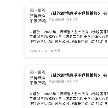
MalaysiaPresident of the Japanese Gondesan
Chinese Union of the International Yo
《佛說廣博嚴淨不退轉輪經》 卷第
法師大悲咒​​ #寬如法師大悲咒功德與利益​​ #大學巡迴講座​ #精進大悲
法，護持佛法，功德無量。Like and Share! Cultivate infi
功德山頻道_寬如法師
------------------------------------◎
功德山基金會】https://www.facebook.com/Gond
宣講於：2023年三月精進大悲七法會《佛說廣博嚴淨不退轉輪經》
Websites：【佛教功德山基金會 官網 Gondesan Budd
年僧伽會(WBSY) 會長臨濟宗第四十八代傳人
https://www.gondesan-en.org/associat
住持香港功德山有限公司 理事長功德山新加坡 住
【功德山_線上廣播電台podcast】https://gondesan.fir
理事會 亞太區 主席Speaker:Master Shi Kuan Ru | 
Great Master of Linji School of Chan Bud
2025-04-16
·
18 分鐘
Chunghwa’s International Great Merciful Wa
Temple of CanadaPresident of Hong Kong 
MalaysiaPresident of the Japanese Gondesan
Chinese Union of the International Yo
《佛說廣博嚴淨不退轉輪經》 卷第
法師大悲咒​​ #寬如法師大悲咒功德與利益​​ #大學巡迴講座​ #精進大悲
法，護持佛法，功德無量。Like and Share! Cultivate infi
功德山頻道_寬如法師
------------------------------------◎
功德山基金會】https://www.facebook.com/Gond
宣講於：2023年三月精進大悲七法會《佛說廣博嚴淨不退轉輪經》
Websites：【佛教功德山基金會 官網 Gondesan Budd
年僧伽會(WBSY) 會長臨濟宗第四十八代傳人
https://www.gondesan-en.org/associat
住持香港功德山有限公司 理事長功德山新加坡 住
【功德山_線上廣播電台podcast】https://gondesan.fir