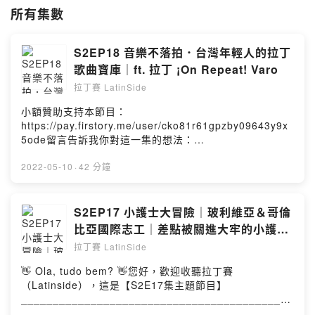
🎙第二季：主題性深入了解中南美洲的那一面
所有集數
Let’s GO! ¡VAMOS!
用拉美人的精神和生活態度和你一起用不同的眼界幽默閒聊這世界與生活
S2EP18 音樂不落拍．台灣年輕人的拉丁
的「那一面」。
歌曲寶庫｜ft. 拉丁 ¡On Repeat! Varo
___________________________________
節目內容跨足：
拉丁賽 LatinSide
》拉丁知識
小額贊助支持本節目：
》異國文化
https://pay.firstory.me/user/cko81r61gpzby09643y9x
》各國歷史
5ode留言告訴我你對這一集的想法：
》美術音樂
https://open.firstory.me/user/cko81r61gpzby09643y9
》生活議題
x5ode/commentsPowered by Firstory Hosting
2022-05-10
·
42 分鐘
》自我成長與快樂價值觀等議題。
每一集節目都會有《本集簡介》與《精彩試聽》
S2EP17 小護士大冒險｜玻利維亞＆哥倫
記得追蹤拉丁賽的官方IG帳號唷～
https://www.instagram.com/latinside.1314/
比亞國際志工｜差點被關進大牢的小護士
___________________________________
如何過關斬將中南美旅程｜ ft. Penny
拉丁賽 LatinSide
請鎖定每週二晚上20:30 “ 拉丁賽的主題廣播節目😎
和你一起 Travel around the world by Latin sight…..
👋 Ola, tudo bem? 👋您好，歡迎收聽拉丁賽
___________________________________
（Latinside），這是【S2E17集主題節目】
拉丁賽初衷『 愛、幽默、分享』的快樂幸福人生
___________________________________________
Não importa a cor do céu, quem faz o dia bonito é você.
___________________________📌 本篇內文：