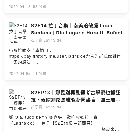
生的導演，讓我們勇與撰寫自己的故事吧！身為腎臟科總
集來賓資訊：📌FB:📌Instagram：歡迎來追蹤、留言互動
來賓引薦＆自介05：48 巴拿馬帽的價值居然可以買房？
醫師的Jessie，讓自己人生中增加了遊歷中南美的經歷，
2022-04-12
·
58 分鐘
~📌Line:📌地址：■ 本集合作團隊：- Rafael - 節目製作：
09：25 不論怎麼揉擰都不會被破壞12：20 巴拿馬帽居然
這是因為已經找到自己的方向，所以無所畏懼的前進，哪
主持、剪輯師- Juliana - 節目企劃：副主持、行銷、執行-
不是來自巴拿馬！13：50 關於巴拿馬帽命名傳說15：36
怕身邊的人都與您說不要，不過經歷過後收穫就是最美麗
Leo - 行政總監：公關、訪談、接洽■ 節目中所使用的音樂
在台灣也可以買到了喔！19：21 在101購物中心負責精品
的回報！___________________________________
S2E14 拉丁音樂｜南美蕭敬騰 Luan
著作：➊ 片頭曲：Garota De Ipanema-
銷售經驗21：25 邦交國斷交，獎學金怎麼辦？27：06 到
📌 本篇內文：https://latin-side.com/搜尋「登山」或「阿
Jobim/MoraesVocals: Laura VallGuitar: David
Santana | Dia Lugar e Hora ft. Rafael
巴拿馬說西文語速被海放了啦30：05 Nellie第一次出國大
根廷」或「內科醫師」
IrelanBass: Simon HuberDrums: Mike Papagni➋ 開頭
開眼界34：08 巴拿馬物價堪比洛杉磯38：25 牛奶的滋味
拉丁賽 LatinSide
___________________________________《本集簡
背景音樂：Higher演唱： Julia Wu 吳卓源編曲：
特別濃醇香40：25 前進吧！路人不看紅綠燈42：25 夭
介》00:00 節目介紹＆經典內容01:30 旅人嚮往的地方：
terrytyelee作曲： terrytyelee, Julia Wu 吳卓源製作：
小額贊助支持本節目：
壽！家裡竟然沒有熱水器45：33 一起逛超市也可以很懷念
Patagonia之美02:25 來賓引薦＆內科醫師Jessie自介
terrytyelee發行： ChynaHouse授權：
https://pay.firstory.me/user/latinside留言告訴我你對這
46：53 成長使Nellie更加快樂💘49：47下集預告💘疫情封
04:10 不務正業的腎臟科醫師想在人生旅途中增加色彩
https://creativecommons.org/licenses/by-
一集的想法：
城讓國際志工回不來台灣50：22 節目資訊
07:22 阿根廷當地的天氣與環境09:11 因為政治問題讓我
nd/4.0/deed.zh_TW連結：https://reurl.cc/Q90XZ2➌
https://open.firstory.me/user/cko81r61gpzby09643y9
___________________________________請鎖定每
們的簽證好難辦....13:29 印象深刻的六個月拉美旅程
片尾曲:É isso Ai （拉丁賽主持人。Rafael）編曲：
x5ode/commentsPowered by Firstory Hosting
2022-04-05
·
11 分鐘
週二晚上20:30 “ 拉丁賽廣播節目“😎Travel around the
16:39 Patagonia最適合旅遊約略10月至4月18:20 百內國
Music Time 版權音樂團隊作曲： Music Time 版權音樂
world by Latin
家公園看見：冰河在我眼前崩落22:16 冒煙的山：菲茨羅
團隊製作： Music Time 專業配樂音效後製發行： 更多優
sight…..___________________________________■
伊峰(FITZ ROY)28:09 美如畫的日出映入眼簾...33:15 獨
質播客音樂/後製服務>> https://reurl.cc/AgE6Lp授權：
S2EP13｜鄉民別再亂傳考古學家也抓狂
關於拉丁賽 Latinside Studio：📌Instagram：
行時 Jessie 內心的獨白34:51 在最浪漫的城市跳探戈
https://reurl.cc/yE27LE連結： 原創音樂人需要你的贊助
latinside.1314歡迎來拉丁賽官方帳號追蹤、留言互動
拉，破除網路馬雅假新聞謠言 | 國王居然
36:30 來到城市巧遇遊行，抗爭活動？38:08 Wow!!!沒錢
>>
~https://www.instagram.com/latinside.1314/📌拉丁賽
拿刀放血生殖器 | 鬼扯中國商朝與馬雅文
就在阿根廷吃牛肉40:10 阿根廷冰淇淋才是旅人的推薦
拉丁賽 LatinSide
https://reurl.cc/MZY6OLhttps://open.firstory.me/user/
Latinside 節目連結
42:29 夜生活一起來跳舞吧！44:30 所有人都對著窗外拍
明的關係 ft. 馬雅國駐台辦事處
cko81r61gpzby09643y9x5ode/commentsPowered by
https://open.firstory.me/user/latinside/platformsApple
👋 Ola, tudo bem? 👋您好，歡迎收聽拉丁賽
照的阿根廷西北高原49:27 兩倍高的仙人掌真是驚呆了
Mayaman
Firstory Hosting
Podcast、Firstory、Spotify、Google Podcast均有上架
（Latinside），這是【S2E13集主題節目】
51:00 旅行的路上就是靜下心人與自己相處💘55:02 下集
📬 合作邀約：latinside.1314@gmail.com🔍 拉丁賽官
___________________________________終於來到
預告💘___________________________________請