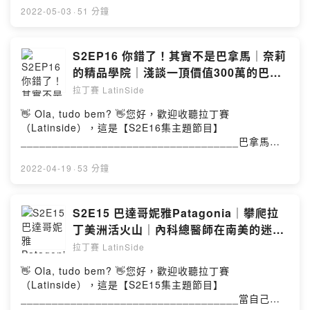
___________________________________
https://latin-side.com/搜尋「玻利維亞」、「哥倫比亞」
2022-05-03
·
51 分鐘
📬 合作邀約：
latinside.1314@gmail.com
或「國際志工」
___________________________________《本集簡
🔍 拉丁賽官網：
latin-side.com
介》___________________________________請鎖
S2EP16 你錯了！其實不是巴拿馬｜奈莉
定每週二晚上20:30 “ 拉丁賽廣播節目“😎Travel around
的精品學院｜淺談一頂價值300萬的巴拿
☕ 一杯咖啡與拉丁賽結緣：Coffee or Tea?
the world by Latin
馬草帽｜ ft. 奈莉
拉丁賽 LatinSide
sight…..___________________________________■
💘 IG：LATINSIDE.1314 或 搜尋🔍： 「拉丁賽」
關於拉丁賽 Latinside Studio：📌Instagram：
👋 Ola, tudo bem? 👋您好，歡迎收聽拉丁賽
latinside.1314歡迎來拉丁賽官方帳號追蹤、留言互動
（Latinside），這是【S2E16集主題節目】
🎙Apple Podcast、Firstory、Spotify、Google Podcast均有上架，
~https://www.instagram.com/latinside.1314/📌拉丁賽
___________________________________巴拿馬帽
點擊連結進入你喜愛的收聽平台：
https://reurl.cc/NrEVq6
Latinside 節目連結
（Panama hat）是一種使用巴拿馬草的葉子製作的帽子。
https://open.firstory.me/user/latinside/platformsApple
巴拿馬帽並非起源自巴拿馬，而是起源自厄瓜多。巴拿馬
2022-04-19
·
53 分鐘
💘節目中所使用的音樂著作：
Podcast、Firstory、Spotify、Google Podcast均有上架
帽為何名為巴拿馬仍不得而知，牛津英語詞典中的說法是
➊ 片頭曲：Garota De Ipanema-Jobim/Moraes
📬 合作邀約：latinside.1314@gmail.com🔍 拉丁賽官
因為「1904年美國總統西奧多·羅斯福訪問巴拿馬運河時曾
➋ 片尾曲：É isso Ai （拉丁賽主持人。Rafael）
網：latin-side.com☕ 一杯咖啡與拉丁賽結緣：Coffee or
戴過這種帽子，因而普及」。巴拿馬帽會因其編織葉子的
S2E15 巴達哥妮雅Patagonia｜攀爬拉
Tea?🎙Apple Podcast、Firstory、Spotify、Google
品質及細度影響帽子的韌性及柔軟度，編織細密度越高花
丁美洲活火山｜內科總醫師在南美的迷路
Powered by Firstory Hosting
Podcast均有上架，點擊連結進入你喜愛的收聽平台：
費的工時較長，通常價格也就越貴，有些高級的帽子販售
與獨行 ft. Jessie
https://reurl.cc/NrEVq6________________________
拉丁賽 LatinSide
時還會附贈收納的木盒。
___________拉丁賽崇尚『 愛、幽默、分享』的快樂幸
___________________________________📌 本篇內
👋 Ola, tudo bem? 👋您好，歡迎收聽拉丁賽
福人生Não importa a cor do céu, quem faz o dia
文：https://latin-side.com/搜尋「巴拿馬」或「草帽」
（Latinside），這是【S2E15集主題節目】
bonito é
___________________________________《本集簡
___________________________________當自己人
você.___________________________________■ 本
介》00：00 精選內容00：45 節目介紹＆感謝粉絲01：47