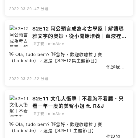
網：latin-side.com☕ 一杯咖啡與拉丁賽結緣：Coffee or
了重頭戲！揭開瑪雅文化的神秘面紗了，聽完你就不會再
鎖定每週二晚上20:30 “ 拉丁賽廣播節目“😎Travel
Tea?🎙Apple Podcast、Firstory、Spotify、Google
說瑪雅是外星人了！今天就要帶大家進入另一波瑪雅高
2022-03-29
·
47 分鐘
around the world by Latin
Podcast均有上架，點擊連結進入你喜愛的收聽平台：
潮，好好探究一翻，本主題分為上、下兩集
sight…..___________________________________■
https://reurl.cc/NrEVq6________________________
(S2E12/S2E13)，記得要前後接才不會落掉精彩內容喔
關於拉丁賽 Latinside Studio：📌Instagram：
___________拉丁賽崇尚『 愛、幽默、分享』的快樂幸
___________________________________📌 本篇內
S2E12 阿公預言成為考古學家｜解讀瑪
latinside.1314歡迎來拉丁賽官方帳號追蹤、留言互動
福人生Não importa a cor do céu, quem faz o dia
文：https://latin-side.com/搜尋「瑪雅文化」或「瑪雅文
~https://www.instagram.com/latinside.1314/📌拉丁賽
雅文字的奧妙，從小開始培養｜血液裡流
bonito é
字」___________________________________《本
Latinside 節目連結
著瑪雅血｜你能解讀你看過的瑪雅文字
拉丁賽 LatinSide
você.___________________________________■ 本
集簡介》00:00 節目介紹＆前集摘要:打擊網路假新
https://open.firstory.me/user/latinside/platformsApple
嗎？｜ft. 馬雅國駐台辦事處 MAYAMAN
集來賓資訊：📌FB:📌Instagram：歡迎來追蹤、留言互動
聞!!!04:10 引薦來賓Mayaman00:36 節目介紹＆感謝粉絲
Podcast、Firstory、Spotify、Google Podcast均有上架
👋 Ola, tudo bem? 👋您好，歡迎收聽拉丁賽
~📌Line:📌地址：■ 本集合作團隊：- Rafael - 節目製作：
02:16 瓜地馬拉有馬雅人後裔...04:03 大大鼻子是為了因
📬 合作邀約：latinside.1314@gmail.com🔍 拉丁賽官
（Latinside），這是【S2E12集主題節目】
主持、剪輯師- Juliana - 節目企劃：副主持、行銷、執行-
應大自然環境?05:13 深談馬雅文化緣起07:20 文明的衰退
網：latin-side.com☕ 一杯咖啡與拉丁賽結緣：Coffee or
___________________________________他是我目
Leo - 行政總監：公關、訪談、接洽■ 節目中所使用的音樂
與消失：被外星人帶走？09:00 考古學家抓狂的事情：阿
Tea?🎙Apple Podcast、Firstory、Spotify、Google
前遇到對瑪雅文化最著迷的一個人，小學意外發現一本關
著作：➊ 片頭曲：Garota De Ipanema-
波卡獵逃11:02 神秘面紗下的獻祭文化：國王居然拿刀放
Podcast均有上架，點擊連結進入你喜愛的收聽平台：
於瑪雅文化的書籍，從此一頭栽進了瑪雅的世界。在中南
2022-03-22
·
32 分鐘
Jobim/MoraesVocals: Laura VallGuitar: David
血生殖器15:10 鬼扯，中國商朝與馬雅文化居然有關係？
https://reurl.cc/NrEVq6________________________
美洲有三大文明包含印加文明、阿茲特克文化以及瑪雅文
IrelanBass: Simon HuberDrums: Mike Papagni➋ 開頭
20:10 前進貝里斯考古，馬雅人圓夢之旅...27:00 媽媽看
___________拉丁賽崇尚『 愛、幽默、分享』的快樂幸
化。其中被譽為世界七大奇蹟之一的契琴伊薩的馬雅文化
背景音樂：Higher演唱： Julia Wu 吳卓源編曲：
電視口中的外星人就是....28:00 考古中巧遇美洲豹，竟然
福人生Não importa a cor do céu, quem faz o dia
是一處龐大的前哥倫布時期的考古遺址。馬雅人被稱為外
S2E11 文化大衝擊｜不看胸不看腿．只
terrytyelee作曲： terrytyelee, Julia Wu 吳卓源製作：
開始賽跑？29:22 美洲豹對於馬雅文化圖騰之象徵32:50
bonito é
星人的後代，也曾有著2012的末日預言等等神秘傳說傳
看一年一度的美臀小姐 ft. R&J
terrytyelee發行： ChynaHouse授權：
可可豆就是我們的貨幣33:50 馬雅曆法竟然是假
você.___________________________________■ 本
說，為了揭開這神秘面紗，我們今天一定要帶大家好好探
https://creativecommons.org/licenses/by-
的....35:22 紀載在石碑上的末日預言201241:00 在台灣如
拉丁賽 LatinSide
集來賓資訊：📌Instagram：
究一翻，本主題分為上、下兩集
nd/4.0/deed.zh_TW連結：https://reurl.cc/Q90XZ2➌
何發現馬雅文明
https://www.instagram.com/dcspinalreflex/歡迎來追
(S2E12/S2E13)______________________________
👋 Ola, tudo bem? 👋您好，歡迎收聽拉丁賽
片尾曲:É isso Ai （拉丁賽主持人。Rafael）編曲：
___________________________________請鎖定每
蹤、留言互動~■ 本集合作團隊：- Rafael - 節目製作：主
_____贊助商：本集感謝xxxxxxx贊助播出 (如果有就寫）
（Latinside），這是【S2E11 主題節目】
Music Time 版權音樂團隊作曲： Music Time 版權音樂
週二晚上20:30 “ 拉丁賽廣播節目“😎Travel around the
持、剪輯師- Juliana - 節目企劃：副主持、行銷、執行-
📌 本篇內文：https://latin-side.com/搜尋「瑪雅文化」或
___________________________________你說的美