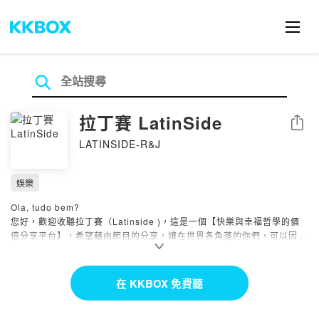
拉丁賽 LatinSide
分享
LATINSIDE-R&J
娛樂
Ola, tudo bem?
您好，歡迎收聽拉丁賽（Latinside )，這是一個【快樂與幸福哲學的價
值分享平台】，希望藉由節目的分享，讓在世界各角落的你們，可以因為
我們的文章與音頻一點點的力量，讓生活有一點點的不一樣，並能「聲」
歷其境 和小小的收穫。成長與學習是人生最大的快樂泉源，期待你一起
來挖掘這奇葩世界囉～
在 KKBOX 免費聽
🎙第一季：聽見拉美人的歷史與快樂價值觀分享