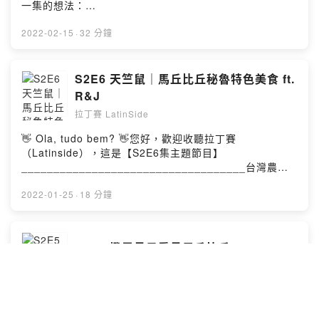
Hosting
柔術台中-白色空間47:00 幸福快樂大哉問-我可以:
一集的想法：
頭曲：Garota De Ipanema-Jobim/MoraesVocals:
片尾曲:É isso Ai （拉丁賽主持人。Rafael）編曲：
Julia49:00 幸福快樂大哉問-堅持自己想做的事:
https://open.firstory.me/story/ckzmun0c212jt09346thr
Laura VallGuitar: David IrelanBass: Simon
Music Time 版權音樂團隊作曲： Music Time 版權音樂
Justin53:10 Venus懷孕照上格鬥場54:15 來賓資訊&比賽
cpoi?m=commentPowered by Firstory Hosting
2022-02-15
·
32 分鐘
HuberDrums: Mike Papagni➋ 開頭背景音樂：Higher演
團隊製作： Music Time 專業配樂音效後製發行： 更多優
消息58:31 節目資訊
唱： Julia Wu 吳卓源編曲： terrytyelee作曲：
質播客音樂/後製服務>> https://reurl.cc/AgE6Lp授權：
___________________________________請鎖定每
terrytyelee, Julia Wu 吳卓源製作： terrytyelee發行：
https://reurl.cc/yE27LE連結： 原創音樂人需要你的贊助
週二晚上20:30 “ 拉丁賽廣播節目“😎Travel around the
S2E6 天竺鼠｜馬丘比丘秘魯特色美食 ft.
ChynaHouse授權：
>> https://reurl.cc/MZY6OL小額贊助支持本節目：
world by Latin
https://creativecommons.org/licenses/by-
R&J
https://pay.firstory.me/user/latinside留言告訴我你對這
sight…..___________________________________■
nd/4.0/deed.zh_TW連結：https://reurl.cc/Q90XZ2➌
一集的想法：
拉丁賽 LatinSide
關於拉丁賽 Latinside Studio：📌Instagram：
片尾曲:É isso Ai （拉丁賽主持人。Rafael）編曲：
https://open.firstory.me/user/cko81r61gpzby09643y9
latinside.1314歡迎來拉丁賽官方帳號追蹤、留言互動
Music Time 版權音樂團隊作曲： Music Time 版權音樂
👋 Ola, tudo bem? 👋您好，歡迎收聽拉丁賽
x5ode/commentsPowered by Firstory Hosting
~https://www.instagram.com/latinside.1314/📌拉丁賽
團隊製作： Music Time 專業配樂音效後製發行： 更多優
（Latinside），這是【S2E6集主題節目】
Latinside 節目連結
質播客音樂/後製服務>> https://reurl.cc/AgE6Lp授權：
___________________________________台灣農曆
https://open.firstory.me/user/latinside/platformsApple
https://reurl.cc/yE27LE連結： 原創音樂人需要你的贊助
年將近，大家準備好過新年了嗎？在中國年，家家戶戶都
Podcast、Firstory、Spotify、Google Podcast均有上架
>> https://reurl.cc/MZY6OL小額贊助支持本節目：
為準備豐盛的佳餚讓遠從各地辛苦打拼的家人及親戚能夠
2022-01-25
·
18 分鐘
📬 合作邀約：latinside.1314@gmail.com🔍 拉丁賽官
https://pay.firstory.me/user/latinside留言告訴我你對這
在過年假期好好享受一餐美味的“家風味”然而，在祕魯這遙
網：latin-side.com☕ 一杯咖啡與拉丁賽結緣：Coffee or
一集的想法：
遠的國家最棒的待客料理竟然是【天竺鼠】讓我們一起來
Tea?🎙Apple Podcast、Firstory、Spotify、Google
https://open.firstory.me/user/cko81r61gpzby09643y9
聽聽這使我們驚呼不已的料理究竟有什麼樣子的故事及含
S2E5 撥雲見日看見馬丘比丘 ft. R&J
Podcast均有上架，點擊連結進入你喜愛的收聽平台：
x5ode/commentsPowered by Firstory Hosting
意吧！___________________________________📌
https://reurl.cc/NrEVq6________________________
拉丁賽 LatinSide
本篇內文：https://latin-side.com/搜尋「秘魯」或「天竺
___________拉丁賽崇尚『 愛、幽默、分享』的快樂幸
鼠」___________________________________請鎖
福人生Não importa a cor do céu, quem faz o dia
定每週二晚上20:30 “ 拉丁賽廣播節目“😎Travel around
小額贊助支持本節目：
bonito é
the world by Latin
https://pay.firstory.me/user/latinside留言告訴我你對這
você.___________________________________■ 本