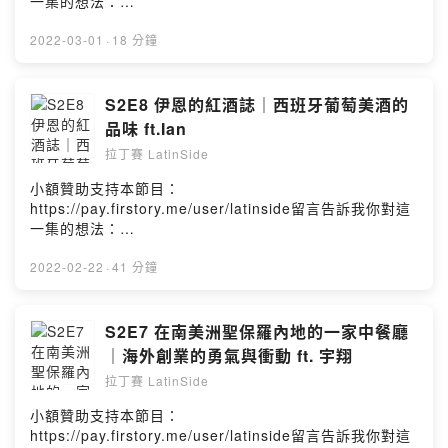
季班 1111A1023-探索中南美洲古文化
一集的想法：
https://open.firstory.me/user/latinside/platformsApple
https://reurl.cc/NrEVq6________________________
https://latin-side.com/搜尋「巴西柔術」或「台灣巴西柔
3/14https://xy.twcu.org.tw/course/detail/3322A-
https://open.firstory.me/story/cl07e93v226e00856doj
Podcast、Firstory、Spotify、Google Podcast均有上架
___________拉丁賽崇尚『 愛、幽默、分享』的快樂幸
術台中」■ 本集來賓資訊：📌FB:
6190352e3d59e/info.html?
91td3?m=commentPowered by Firstory Hosting
2022-03-01
·
18 分鐘
📬 合作邀約：latinside.1314@gmail.com🔍 拉丁賽官
福人生Não importa a cor do céu, quem faz o dia
https://www.facebook.com/TWBJJ/📌Instagram：
fbclid=IwAR0HipH2TzJ2ygXfyOPnEgU6BzkQtODUnHy
網：latin-side.com☕ 一杯咖啡與拉丁賽結緣：Coffee or
bonito é
https://www.instagram.com/taiwanbjj_taichung/歡迎來
DG2PlPb8KYWle85kDaAV94wM■ 關於拉丁賽 Latinside
Tea?🎙Apple Podcast、Firstory、Spotify、Google
você.___________________________________■ 本
追蹤、留言互動~📌Line: @211gwcas📌官網:
Studio：📌Instagram：latinside.1314歡迎來拉丁賽官方
S2E8 伊恩的紅酒誌｜西班牙葡萄美酒的
Podcast均有上架，點擊連結進入你喜愛的收聽平台：
集合作團隊：- Rafael - 節目製作：主持、剪輯師-
http://taiwanbjj.org/zh/李天佑/📌道館地址：408台中市
帳號追蹤、留言互動
https://reurl.cc/NrEVq6________________________
品味 ft.Ian
Juliana - 節目企劃：副主持、行銷、執行- Leo - 行政總
南屯區大墩十二街296號5 樓
~https://www.instagram.com/latinside.1314/📌拉丁賽
___________拉丁賽崇尚『 愛、幽默、分享』的快樂幸
監：公關、訪談、接洽■ 節目中所使用的音樂著作：➊ 片
___________________________________《本集簡
拉丁賽 LatinSide
Latinside 節目連結
福人生Não importa a cor do céu, quem faz o dia
頭曲：Garota De Ipanema-Jobim/MoraesVocals:
介》00:00 節目介紹＆經典內容04:10 引薦來賓Justin &
https://open.firstory.me/user/latinside/platformsApple
bonito é
小額贊助支持本節目：
Laura VallGuitar: David IrelanBass: Simon
Julia06:00 柔道VS 柔術差異與歷史07:36 巴西柔術與葛
Podcast、Firstory、Spotify、Google Podcast均有上架
você.___________________________________■ 本
https://pay.firstory.me/user/latinside留言告訴我你對這
HuberDrums: Mike Papagni➋ 開頭背景音樂：Higher演
雷希柔術奧妙的關係09:45 綜合格鬥的誕生12:40 創辦
📬 合作邀約：latinside.1314@gmail.com🔍 拉丁賽官
集來賓資訊：📌FB:📌Instagram：
一集的想法：
唱： Julia Wu 吳卓源編曲： terrytyelee作曲：
UFC、體驗真證的巴西柔術14:50 巴西柔術連三課體驗:
網：latin-side.com☕ 一杯咖啡與拉丁賽結緣：Coffee or
https://www.instagram.com/latinside.1314/📌Line:■ 本
https://open.firstory.me/story/ckzwx4e070xow0b897h
terrytyelee, Julia Wu 吳卓源製作： terrytyelee發行：
(1) 槓桿 (2)實驗 (3)角度 (4)四兩撥千斤、17:00 人生教
Tea?🎙Apple Podcast、Firstory、Spotify、Google
集合作團隊：- Rafael - 節目製作：剪輯師- Juliana - 節
xgkisw?m=commentPowered by Firstory Hosting
2022-02-22
·
41 分鐘
ChynaHouse授權：
練第一個啟蒙教練: 熱情感染19:30 找到生命中的熱忱、堅
Podcast均有上架，點擊連結進入你喜愛的收聽平台：
目企劃：主持、行銷、執行- Leo - 行政總監：公關、訪
https://creativecommons.org/licenses/by-
持、創立道館20:35 如何客服初期來踢館的人、冷淡的空
https://reurl.cc/NrEVq6________________________
談、接洽■ 節目中所使用的音樂著作：➊ 片頭曲：Garota
nd/4.0/deed.zh_TW連結：https://reurl.cc/Q90XZ2➌
氣與突破困難23:08 綜合格鬥使巴西柔術崛起、指數成長
___________拉丁賽崇尚『 愛、幽默、分享』的快樂幸
De Ipanema-Jobim/MoraesVocals: Laura VallGuitar:
S2E7 在南美洲聖保羅內地的一家中餐廳
片尾曲:É isso Ai （拉丁賽主持人。Rafael）編曲：
24:40 Julia思考了三年才克服心理障礙，我可以嗎？
福人生Não importa a cor do céu, quem faz o dia
David IrelanBass: Simon HuberDrums: Mike
Music Time 版權音樂團隊作曲： Music Time 版權音樂
28:00 世界冠軍也有去掉恐懼的困難！又該如何練習？>
｜海外創業的勇氣與衝動 ft. 宇翔
bonito é
Papagni➋ 開頭背景音樂：Higher演唱： Julia Wu 吳卓
團隊製作： Music Time 專業配樂音效後製發行： 更多優
在學習的過程中你需要思考與大量實驗33:30 運動心理學
você.___________________________________■ 本
拉丁賽 LatinSide
源編曲： terrytyelee作曲： terrytyelee, Julia Wu 吳卓
質播客音樂/後製服務>> https://reurl.cc/AgE6Lp授權：
在上些什麼？35:00 巴西柔術客群、教練群、36:25 愛你
集合作團隊：- Rafael - 節目製作：主持、剪輯師-
源製作： terrytyelee發行： ChynaHouse授權：
https://reurl.cc/yE27LE連結： 原創音樂人需要你的贊助
所選，證明巴西柔術的真偽37:26 要成功的人需要做到這
小額贊助支持本節目：
Juliana - 節目企劃：副主持、行銷、執行- Leo - 行政總
https://creativecommons.org/licenses/by-
>> https://reurl.cc/MZY6OLPowered by Firstory
一步: 永不放棄41:30 初學者可以這樣準備44:55 台灣巴西
https://pay.firstory.me/user/latinside留言告訴我你對這
監：公關、訪談、接洽■ 節目中所使用的音樂著作：➊ 片
nd/4.0/deed.zh_TW連結：https://reurl.cc/Q90XZ2➌