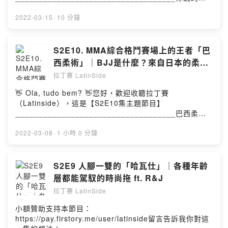
團隊製作： Music Time 專業配樂音效後製發行： 更多優
world by Latin
Leo - 行政總監：公關、訪談、接洽■ 節目中所使用的音樂
「瑪雅文字」
是什麼美？鵝蛋臉很美？瓜子臉才是美？小臉最美？其實
質播客音樂/後製服務>> https://reurl.cc/AgE6Lp授權：
sight…..___________________________________■
著作：➊ 片頭曲：Garota De Ipanema-
___________________________________《本集簡
胸大腿長才是美？誰說的....在其他地方是粗腿臀大才是美
2022-03-15
·
10 分鐘
https://reurl.cc/yE27LE連結： 原創音樂人需要你的贊助
本集來賓資訊：📌FB:
Jobim/MoraesVocals: Laura VallGuitar: David
介》(00:00:00) 節目介紹＆經典內容(00:04:00) 引薦來賓
現在醫美越來越發達，大家要追求自己的標準美其實已不
>>
https://www.facebook.com/mayaman5566📌
IrelanBass: Simon HuberDrums: Mike Papagni➋ 開頭
PTT網路紅人MAYAMAN(00:06:03) 萌芽對於馬雅文明興
難但就是什麼美才是美？有許多學者發現「審美流暢理
https://reurl.cc/MZY6OLhttps://open.firstory.me/user/
Instagram：
背景音樂：Higher演唱： Julia Wu 吳卓源編曲：
趣...(00:08:50) 城市內的森林小學，現代私塾講師
論」並不能完美解釋人的審美。例如，按照「審美流暢理
S2E10. MMA綜合格鬥賽場上的王者「巴
cko81r61gpzby09643y9x5ode/commentsPowered by
https://www.instagram.com/maya_ambassador/📌
terrytyelee作曲： terrytyelee, Julia Wu 吳卓源製作：
(00:10:43) 差點被韓國人告上法院(00:11:35) 瑪雅資料哪
論」，人看到新事物時並不會感受到美，因為缺乏過去經
Firstory Hosting
Youtube:
西柔術」｜BJJ是什麼？來自日本的柔術
terrytyelee發行： ChynaHouse授權：
裡找(00:14:16) 馬雅人的身分之謎...(00:16:49) 透過網路
驗，大腦無法順暢處理。但研究發現並非如此，人在欣賞
https://www.youtube.com/user/newmayaman📌111-春
如何成為全球都為之瘋狂的巴西柔術？又
https://creativecommons.org/licenses/by-
的蓬勃發展，讓我們更好探索文明(00:20:05) 我家圖書館
拉丁賽 LatinSide
新物品時也會感到美，且愈典型常見的事物也並不一定會
季班 1111A1023-探索中南美洲古文化
nd/4.0/deed.zh_TW連結：https://reurl.cc/Q90XZ2➌
僅次於國家圖書館(00:21:00) 阿公預言成真: 考古學家
與柔道什麼關係？| ft. Justin 李天佑 教
覺得美（Blijlevens, Carbon, Mugge & Schoormans,
3/14https://xy.twcu.org.tw/course/detail/3322A-
👋 Ola, tudo bem? 👋您好，歡迎收聽拉丁賽
片尾曲:É isso Ai （拉丁賽主持人。Rafael）編曲：
(00:23:40) 中南美古文明最複雜的文字系統(00:26:44)
練
2012）。我們就來聊聊拉丁美洲不一樣的「審美觀」和一
6190352e3d59e/info.html?
（Latinside），這是【S2E10集主題節目】
Music Time 版權音樂團隊作曲： Music Time 版權音樂
800個系統組合，深談馬雅文字...(00:29:47) 專家解密，
個非常特殊的比賽 - Ｍiss
fbclid=IwAR0HipH2TzJ2ygXfyOPnEgU6BzkQtODUnHy
___________________________________巴西柔術
團隊製作： Music Time 專業配樂音效後製發行： 更多優
否則做到便
bumbum__________________________________📌
DG2PlPb8KYWle85kDaAV94wM■ 關於拉丁賽 Latinside
創始於巴西的格雷西家族，又稱格雷西柔術。印象很深
質播客音樂/後製服務>> https://reurl.cc/AgE6Lp授權：
祕...___________________________________請鎖
本篇內文：https://latin-side.com/搜尋「審美觀」或「巴
Studio：📌Instagram：latinside.1314歡迎來拉丁賽官方
刻，當年剛從巴西回來時，很多人都會好奇地問關於“巴西
2022-03-08
·
1 小時 0 分鐘
https://reurl.cc/yE27LE連結： 原創音樂人需要你的贊助
定每週二晚上20:30 “ 拉丁賽廣播節目“😎Travel around
西美臀小姐比賽」
帳號追蹤、留言互動
柔術”，巴西柔術它起源於日本傳統柔術與嘉納治五郎開創
>>
the world by Latin
___________________________________請鎖定每
~https://www.instagram.com/latinside.1314/📌拉丁賽
的柔道，由嘉納治五郎弟子前田光世傳播至巴西。特色是
https://reurl.cc/MZY6OLhttps://open.firstory.me/user/
sight…..___________________________________■
週二晚上20:30 “ 拉丁賽廣播節目“😎Travel around the
Latinside 節目連結
重視地板扭鬥，以槓桿原理控制對手關節，來制服對手。
S2E9 人腳一雙的「哈瓦仕」｜各種年齡
cko81r61gpzby09643y9x5ode/commentsPowered by
本集來賓資訊：📌FB:
world by Latin
https://open.firstory.me/user/latinside/platformsApple
即使身材矮小，也能以這些技巧來打敗對手。今天我們就
Firstory Hosting
https://www.facebook.com/mayaman5566📌
層都能駕馭的時尚拖 ft. R&J
sight…..___________________________________■
Podcast、Firstory、Spotify、Google Podcast均有上架
來到台灣巴西柔術-台中現場體驗以及驗證娜娜是如何用矮
Instagram：
關於拉丁賽 Latinside Studio：📌Instagram：
拉丁賽 LatinSide
📬 合作邀約：latinside.1314@gmail.com🔍 拉丁賽官
小的 47公斤打敗將近他兩倍重的啦發，如果您對『巴西柔
https://www.instagram.com/maya_ambassador/📌
latinside.1314歡迎來拉丁賽官方帳號追蹤、留言互動
網：latin-side.com☕ 一杯咖啡與拉丁賽結緣：Coffee or
術有一些好奇』歡迎到IG留言給我們喔～
Youtube:
小額贊助支持本節目：
~https://www.instagram.com/latinside.1314/📌拉丁賽
Tea?🎙Apple Podcast、Firstory、Spotify、Google
___________________________________贊助商：
https://www.youtube.com/user/newmayaman📌111-春
https://pay.firstory.me/user/latinside留言告訴我你對這
Latinside 節目連結
Podcast均有上架，點擊連結進入你喜愛的收聽平台：
本集感謝台灣巴西柔術台中贊助播出📌 本篇內文：