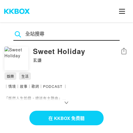
Sweet Holiday
分享
玄謙
娛樂
生活
｜情境｜故事｜歌詞｜PODCAST ｜
「既然人生如戲，總該有主題曲」
我們深信，必定能找到一首歌來呼應故事
／啥時播出啊
在 KKBOX 免費聽
各大podcast平台也能收聽