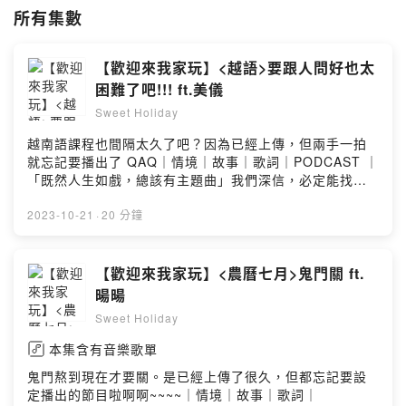
／去哪找你們
所有集數
FB.IG 搜尋 Sweet Holiday 2022
Powered by Firstory Hosting
【歡迎來我家玩】<越語>要跟人問好也太
困難了吧!!! ft.美儀
Sweet Holiday
越南語課程也間隔太久了吧？因為已經上傳，但兩手一拍
就忘記要播出了 QAQ｜情境｜故事｜歌詞｜PODCAST ｜
「既然人生如戲，總該有主題曲」我們深信，必定能找到
一首歌來呼應故事／啥時播出啊教育廣播電台花蓮分台。
週六1400慈大之聲。週三1600。週六1700各大podcast
2023-10-21
·
20 分鐘
平台也能收聽／去哪找你們FB.IG 搜尋 Sweet Holiday
2022另外也可以透過email寄送合作邀約：
recoding.podcast@gmail.com贊助甜周末，讓我們能夠
【歡迎來我家玩】<農曆七月>鬼門關 ft.
更有力量製作優質的節目
暘暘
https://open.firstory.me/join/sweet-holidayPowered
Sweet Holiday
by Firstory Hosting
本集含有音樂歌單
鬼門熬到現在才要關。是已經上傳了很久，但都忘記要設
定播出的節目啦啊啊~~~~｜情境｜故事｜歌詞｜