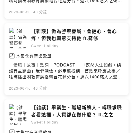
啥時播出啊教育廣播電台花蓮分台。週六1400慈大之聲。
週三1600。週六1700各大podcast平台也能收聽／去哪找
你們FB.IG 搜尋 Sweet Holiday 2022另外也可以透過
2023-06-20
·
48 分鐘
email寄送合作邀約：recoding.podcast@gmail.com贊助
甜周末，讓我們能夠更有力量製作優質的節目
https://open.firstory.me/join/sweet-holidayPowered
【雜談】做為警察眷屬，會擔心、會心
by Firstory Hosting
疼，但我也願意支持他 ft.霽修
Sweet Holiday
本集含有音樂歌單
｜情境｜故事｜歌詞｜PODCAST ｜「既然人生如戲，總
該有主題曲」我們深信，必定能找到一首歌來呼應故事／
啥時播出啊教育廣播電台花蓮分台。週六1400慈大之聲。
週三1600。週六1700各大podcast平台也能收聽／去哪找
你們FB.IG 搜尋 Sweet Holiday 2022另外也可以透過
2023-06-10
·
46 分鐘
email寄送合作邀約：recoding.podcast@gmail.com贊助
甜周末，讓我們能夠更有力量製作優質的節目
https://open.firstory.me/join/sweet-holidayPowered
【雜談】畢業生、職場新鮮人、轉職求職
by Firstory Hosting
者看這裡，人資都在做什麼？ ft.之之
Sweet Holiday
本集含有音樂歌單