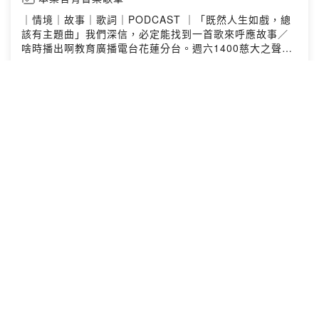
｜情境｜故事｜歌詞｜PODCAST ｜「既然人生如戲，總
該有主題曲」我們深信，必定能找到一首歌來呼應故事／
啥時播出啊教育廣播電台花蓮分台。週六1400慈大之聲。
週三1600。週六1700各大podcast平台也能收聽／去哪找
你們FB.IG 搜尋 Sweet Holiday 2022另外也可以透過
2023-06-03
·
54 分鐘
email寄送合作邀約：recoding.podcast@gmail.com贊助
甜周末，讓我們能夠更有力量製作優質的節目
https://open.firstory.me/join/sweet-holidayPowered
【雜談】世界無菸日 ft.柏宇
by Firstory Hosting
Sweet Holiday
本集含有音樂歌單
｜情境｜故事｜歌詞｜PODCAST ｜「既然人生如戲，總
該有主題曲」我們深信，必定能找到一首歌來呼應故事／
啥時播出啊教育廣播電台花蓮分台。週六1400慈大之聲。
週三1600。週六1700各大podcast平台也能收聽／去哪找
你們FB.IG 搜尋 Sweet Holiday 2022另外也可以透過
2023-05-30
·
48 分鐘
email寄送合作邀約：recoding.podcast@gmail.com贊助
甜周末，讓我們能夠更有力量製作優質的節目
https://open.firstory.me/join/sweet-holidayPowered
【雜談】大甲鎮瀾宮媽祖剛遶境玩，但究
by Firstory Hosting
竟遶境是什麼？ ft. 暘暘