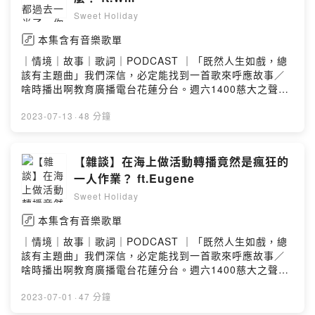
Sweet Holiday
本集含有音樂歌單
｜情境｜故事｜歌詞｜PODCAST ｜「既然人生如戲，總
該有主題曲」我們深信，必定能找到一首歌來呼應故事／
啥時播出啊教育廣播電台花蓮分台。週六1400慈大之聲。
週三1600。週六1700各大podcast平台也能收聽／去哪找
你們FB.IG 搜尋 Sweet Holiday 2022另外也可以透過
2023-07-13
·
48 分鐘
email寄送合作邀約：recoding.podcast@gmail.com贊助
甜周末，讓我們能夠更有力量製作優質的節目
https://open.firstory.me/join/sweet-holidayPowered
【雜談】在海上做活動轉播竟然是瘋狂的
by Firstory Hosting
一人作業？ ft.Eugene
Sweet Holiday
本集含有音樂歌單
｜情境｜故事｜歌詞｜PODCAST ｜「既然人生如戲，總
該有主題曲」我們深信，必定能找到一首歌來呼應故事／
啥時播出啊教育廣播電台花蓮分台。週六1400慈大之聲。
週三1600。週六1700各大podcast平台也能收聽／去哪找
你們FB.IG 搜尋 Sweet Holiday 2022另外也可以透過
2023-07-01
·
47 分鐘
email寄送合作邀約：recoding.podcast@gmail.com贊助