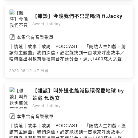
甜周末，讓我們能夠更有力量製作優質的節目
https://open.firstory.me/join/sweet-holidayPowered
【雜談】今晚我們不只是喝酒 ft.Jacky
by Firstory Hosting
Sweet Holiday
本集含有音樂歌單
｜情境｜故事｜歌詞｜PODCAST ｜「既然人生如戲，總
該有主題曲」我們深信，必定能找到一首歌來呼應故事／
啥時播出啊教育廣播電台花蓮分台。週六1400慈大之聲。
週三1600。週六1700各大podcast平台也能收聽／去哪找
你們FB.IG 搜尋 Sweet Holiday 2022另外也可以透過
2023-08-12
·
47 分鐘
email寄送合作邀約：recoding.podcast@gmail.com贊助
甜周末，讓我們能夠更有力量製作優質的節目
https://open.firstory.me/join/sweet-holidayPowered
【雜談】叫外送也能減碳環保愛地球 by
by Firstory Hosting
芷葳 ft.逸安
Sweet Holiday
本集含有音樂歌單
｜情境｜故事｜歌詞｜PODCAST ｜「既然人生如戲，總
該有主題曲」我們深信，必定能找到一首歌來呼應故事／
啥時播出啊教育廣播電台花蓮分台。週六1400慈大之聲。