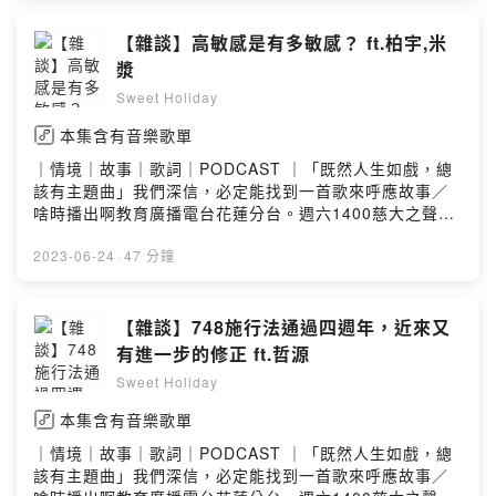
甜周末，讓我們能夠更有力量製作優質的節目
https://open.firstory.me/join/sweet-holidayPowered
【雜談】高敏感是有多敏感？ ft.柏宇,米
by Firstory Hosting
漿
Sweet Holiday
本集含有音樂歌單
｜情境｜故事｜歌詞｜PODCAST ｜「既然人生如戲，總
該有主題曲」我們深信，必定能找到一首歌來呼應故事／
啥時播出啊教育廣播電台花蓮分台。週六1400慈大之聲。
週三1600。週六1700各大podcast平台也能收聽／去哪找
你們FB.IG 搜尋 Sweet Holiday 2022另外也可以透過
2023-06-24
·
47 分鐘
email寄送合作邀約：recoding.podcast@gmail.com贊助
甜周末，讓我們能夠更有力量製作優質的節目
https://open.firstory.me/join/sweet-holidayPowered
【雜談】748施行法通過四週年，近來又
by Firstory Hosting
有進一步的修正 ft.哲源
Sweet Holiday
本集含有音樂歌單
｜情境｜故事｜歌詞｜PODCAST ｜「既然人生如戲，總
該有主題曲」我們深信，必定能找到一首歌來呼應故事／