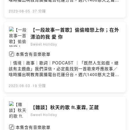
週三1600。週六1700各大podcast平台也能收聽／去哪找
你們FB.IG 搜尋 Sweet Holiday 2022另外也可以透過
2023-08-05
·
37 分鐘
email寄送合作邀約：recoding.podcast@gmail.com贊助
甜周末，讓我們能夠更有力量製作優質的節目
https://open.firstory.me/join/sweet-holidayPowered
【一段故事一首歌】偷偷暗戀上你；在外
by Firstory Hosting
漂泊的我 愛 你
Sweet Holiday
本集含有音樂歌單
｜情境｜故事｜歌詞｜PODCAST ｜「既然人生如戲，總
該有主題曲」我們深信，必定能找到一首歌來呼應故事／
啥時播出啊教育廣播電台花蓮分台。週六1400慈大之聲。
週三1600。週六1700各大podcast平台也能收聽／去哪找
你們FB.IG 搜尋 Sweet Holiday 2022另外也可以透過
2023-08-03
·
19 分鐘
email寄送合作邀約：recoding.podcast@gmail.com贊助
甜周末，讓我們能夠更有力量製作優質的節目
https://open.firstory.me/join/sweet-holidayPowered
【雜談】秋天的歌 ft.東霖, 芷葳
by Firstory Hosting
Sweet Holiday
本集含有音樂歌單