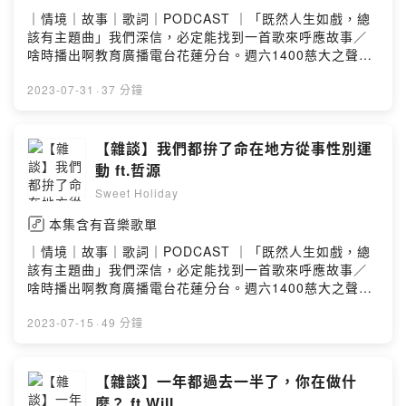
｜情境｜故事｜歌詞｜PODCAST ｜「既然人生如戲，總
該有主題曲」我們深信，必定能找到一首歌來呼應故事／
啥時播出啊教育廣播電台花蓮分台。週六1400慈大之聲。
週三1600。週六1700各大podcast平台也能收聽／去哪找
你們FB.IG 搜尋 Sweet Holiday 2022另外也可以透過
2023-07-31
·
37 分鐘
email寄送合作邀約：recoding.podcast@gmail.com贊助
甜周末，讓我們能夠更有力量製作優質的節目
https://open.firstory.me/join/sweet-holidayPowered
【雜談】我們都拚了命在地方從事性別運
by Firstory Hosting
動 ft.哲源
Sweet Holiday
本集含有音樂歌單
｜情境｜故事｜歌詞｜PODCAST ｜「既然人生如戲，總
該有主題曲」我們深信，必定能找到一首歌來呼應故事／
啥時播出啊教育廣播電台花蓮分台。週六1400慈大之聲。
週三1600。週六1700各大podcast平台也能收聽／去哪找
你們FB.IG 搜尋 Sweet Holiday 2022另外也可以透過
2023-07-15
·
49 分鐘
email寄送合作邀約：recoding.podcast@gmail.com贊助
甜周末，讓我們能夠更有力量製作優質的節目
https://open.firstory.me/join/sweet-holidayPowered
【雜談】一年都過去一半了，你在做什
by Firstory Hosting
麼？ ft.Will