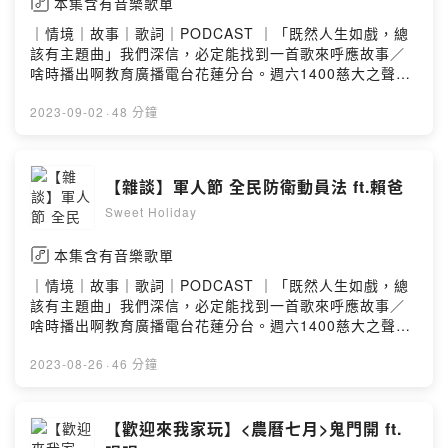
本集含有音樂歌單
｜情境｜故事｜歌詞｜PODCAST ｜「既然人生如戲，總
該有主題曲」我們深信，必定能找到一首歌來呼應故事／
啥時播出啊教育廣播電台花蓮分台。週六1400慈大之聲。
週三1600。週六1700各大podcast平台也能收聽／去哪找
你們FB.IG 搜尋 Sweet Holiday 2022另外也可以透過
2023-09-02
·
48 分鐘
email寄送合作邀約：recoding.podcast@gmail.com贊助
甜周末，讓我們能夠更有力量製作優質的節目
https://open.firstory.me/join/sweet-holidayPowered
【雜談】軍人節 全民防衛動員法 ft.賴爸
by Firstory Hosting
Sweet Holiday
本集含有音樂歌單
｜情境｜故事｜歌詞｜PODCAST ｜「既然人生如戲，總
該有主題曲」我們深信，必定能找到一首歌來呼應故事／
啥時播出啊教育廣播電台花蓮分台。週六1400慈大之聲。
週三1600。週六1700各大podcast平台也能收聽／去哪找
你們FB.IG 搜尋 Sweet Holiday 2022另外也可以透過
2023-08-26
·
46 分鐘
email寄送合作邀約：recoding.podcast@gmail.com贊助
甜周末，讓我們能夠更有力量製作優質的節目
https://open.firstory.me/join/sweet-holidayPowered
【歡迎來我家玩】<農曆七月>鬼門開 ft.
by Firstory Hosting