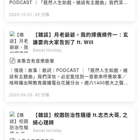
PODCAST ｜「既然人生如戲，總該有主題曲」我們深
信，必定能找到一首歌來呼應故事／啥時播出啊教育廣播
電台花蓮分台。週六1400慈大之聲。週三1600。週六
2023-10-21
·
22 分鐘
1700各大podcast平台也能收聽／去哪找你們FB.IG 搜尋
Sweet Holiday 2022另外也可以透過email寄送合作邀
約：recoding.podcast@gmail.com贊助甜周末，讓我們
【雜談】月老爺爺，我的擇偶條件一：玄
能夠更有力量製作優質的節目
謙要向大家告別了 ft. Will
https://open.firstory.me/join/sweet-holidayPowered
Sweet Holiday
by Firstory Hosting
本集含有音樂歌單
｜情境｜故事｜歌詞｜PODCAST ｜「既然人生如戲，總
該有主題曲」我們深信，必定能找到一首歌來呼應故事／
啥時播出啊教育廣播電台花蓮分台。週六1400慈大之聲。
週三1600。週六1700各大podcast平台也能收聽／去哪找
你們FB.IG 搜尋 Sweet Holiday 2022另外也可以透過
2023-09-25
·
45 分鐘
email寄送合作邀約：recoding.podcast@gmail.com贊助
甜周末，讓我們能夠更有力量製作優質的節目
https://open.firstory.me/join/sweet-holidayPowered
【雜談】校園防治性騷擾 ft.志杰大哥, 之
by Firstory Hosting
綺心理師
Sweet Holiday