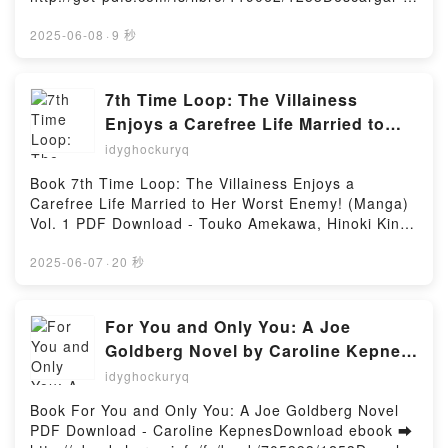
LIVRE DE LA MINCEUR, CALORIES, GLUCIDES,
leer en línea LA LENGUA DE LOS ELFOS Libro
LIPIDES... + DE 3 600 ALIMENTS DÉCRYPTÉS
gratuito (PDF ePub Mobi) de LUIS GONZALEZ B..LA
2025-06-08
·
9 秒
JEAN-PAUL BLANC Leer en línea , LE PETIT LIVRE
LENGUA DE LOS ELFOS LUIS GONZALEZ B. PDF,
DE LA MINCEUR, CALORIES, GLUCIDES, LIPIDES...
LA LENGUA DE LOS ELFOS LUIS GONZALEZ B.
+ DE 3 600 ALIMENTS DÉCRYPTÉS JEAN-PAUL
Epub, LA LENGUA DE LOS ELFOS LUIS GONZALEZ
7th Time Loop: The Villainess
BLANC Audiolibro, LE PETIT LIVRE DE LA
B. Leer en línea , LA LENGUA DE LOS ELFOS LUIS
Enjoys a Carefree Life Married to
MINCEUR, CALORIES, GLUCIDES, LIPIDES... + DE 3
GONZALEZ B. Audiolibro, LA LENGUA DE LOS
Her Worst Enemy! (Manga) Vol. 1 by
600 ALIMENTS DÉCRYPTÉS JEAN-PAUL BLANC VK,
idyghockuryq
ELFOS LUIS GONZALEZ B. VK, LA LENGUA DE LOS
LE PETIT LIVRE DE LA MINCEUR, CALORIES,
Touko Amekawa, Hinoki Kino, Wan
ELFOS LUIS GONZALEZ B. Kindle, LA LENGUA DE
Book 7th Time Loop: The Villainess Enjoys a
GLUCIDES, LIPIDES... + DE 3 600 ALIMENTS
Hachipisu on Audiobook New
LOS ELFOS LUIS GONZALEZ B. Epub VK, LA
Carefree Life Married to Her Worst Enemy! (Manga)
DÉCRYPTÉS JEAN-PAUL BLANC Kindle, LE PETIT
LENGUA DE LOS ELFOS LUIS GONZALEZ B.
Vol. 1 PDF Download - Touko Amekawa, Hinoki Kino,
LIVRE DE LA MINCEUR, CALORIES, GLUCIDES,
Descargar gratisPowered by Firstory Hosting
Wan HachipisuDownload ebook ➡
LIPIDES... + DE 3 600 ALIMENTS DÉCRYPTÉS
http://filesbooks.info/fs/book/646639/1253Download
2025-06-07
·
20 秒
JEAN-PAUL BLANC Epub VK, LE PETIT LIVRE DE LA
or Read Online 7th Time Loop: The Villainess Enjoys
MINCEUR, CALORIES, GLUCIDES, LIPIDES... + DE 3
a Carefree Life Married to Her Worst Enemy!
600 ALIMENTS DÉCRYPTÉS JEAN-PAUL BLANC
(Manga) Vol. 1 Free Book (PDF ePub Mobi) by Touko
For You and Only You: A Joe
Descargar gratisPowered by Firstory Hosting
Amekawa, Hinoki Kino, Wan Hachipisu7th Time Loop:
Goldberg Novel by Caroline Kepnes
The Villainess Enjoys a Carefree Life Married to Her
on Audiobook New
idyghockuryq
Worst Enemy! (Manga) Vol. 1 Touko Amekawa,
Hinoki Kino, Wan Hachipisu PDF, 7th Time Loop: The
Book For You and Only You: A Joe Goldberg Novel
Villainess Enjoys a Carefree Life Married to Her
PDF Download - Caroline KepnesDownload ebook ➡
Worst Enemy! (Manga) Vol. 1 Touko Amekawa,