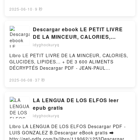
línea AL OTRO LADO DEL MIEDO Libro gratuito
(PDF ePub Mobi) de Marta Orriols.AL OTRO LADO
2025-06-10
·
9 秒
DEL MIEDO Marta Orriols PDF, AL OTRO LADO DEL
MIEDO Marta Orriols Epub, AL OTRO LADO DEL
MIEDO Marta Orriols Leer en línea , AL OTRO LADO
Descargar ebook LE PETIT LIVRE
DEL MIEDO Marta Orriols Audiolibro, AL OTRO
DE LA MINCEUR, CALORIES,
LADO DEL MIEDO Marta Orriols VK, AL OTRO LADO
GLUCIDES, LIPIDES... + DE 3 600
idyghockuryq
DEL MIEDO Marta Orriols Kindle, AL OTRO LADO
ALIMENTS DÉCRYPTÉS | Descarga
DEL MIEDO Marta Orriols Epub VK, AL OTRO LADO
Libro LE PETIT LIVRE DE LA MINCEUR, CALORIES,
Libros Gratis (PDF - EPUB)
DEL MIEDO Marta Orriols Descargar gratisPowered
GLUCIDES, LIPIDES... + DE 3 600 ALIMENTS
by Firstory Hosting
DÉCRYPTÉS Descargar PDF - JEAN-PAUL
BLANCDescargar eBook gratis ➡ http://get-
pdfs.com/fs/libro/112906/1253Descargar o leer en
2025-06-08
·
37 秒
línea LE PETIT LIVRE DE LA MINCEUR, CALORIES,
GLUCIDES, LIPIDES... + DE 3 600 ALIMENTS
DÉCRYPTÉS Libro gratuito (PDF ePub Mobi) de
LA LENGUA DE LOS ELFOS leer
JEAN-PAUL BLANC.LE PETIT LIVRE DE LA
epub gratis
MINCEUR, CALORIES, GLUCIDES, LIPIDES... + DE 3
idyghockuryq
600 ALIMENTS DÉCRYPTÉS JEAN-PAUL BLANC
PDF, LE PETIT LIVRE DE LA MINCEUR, CALORIES,
Libro LA LENGUA DE LOS ELFOS Descargar PDF -
GLUCIDES, LIPIDES... + DE 3 600 ALIMENTS
LUIS GONZALEZ B.Descargar eBook gratis ➡
DÉCRYPTÉS JEAN-PAUL BLANC Epub, LE PETIT
http://get-pdfs.com/fs/libro/119062/1253Descargar o