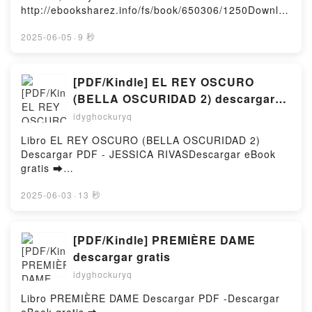
http://ebooksharez.info/fs/book/650306/1250Downloa
d or Read Online Inside Bridgerton Free Book (PDF
ePub Mobi) by Shonda Rhimes, Betsy BeersInside
2025-06-05
·
9 秒
Bridgerton Shonda Rhimes, Betsy Beers PDF, Inside
Bridgerton Shonda Rhimes, Betsy Beers Epub, Inside
Bridgerton Shonda Rhimes, Betsy Beers Read
[PDF/Kindle] EL REY OSCURO
Online, Inside Bridgerton Shonda Rhimes, Betsy
(BELLA OSCURIDAD 2) descargar
Beers Audiobook, Inside Bridgerton Shonda Rhimes,
gratis
idyghockuryq
Betsy Beers VK, Inside Bridgerton Shonda Rhimes,
Betsy Beers Kindle, Inside Bridgerton Shonda
Libro EL REY OSCURO (BELLA OSCURIDAD 2)
Rhimes, Betsy Beers Epub VK, Inside Bridgerton
Descargar PDF - JESSICA RIVASDescargar eBook
Shonda Rhimes, Betsy Beers Free
gratis ➡
DownloadPowered by Firstory Hosting
http://filesbooks.info/fs/libro/96040/1249Descargar o
leer en línea EL REY OSCURO (BELLA OSCURIDAD
2025-06-03
·
13 秒
2) Libro gratuito (PDF ePub Mobi) de JESSICA
RIVAS.EL REY OSCURO (BELLA OSCURIDAD 2)
JESSICA RIVAS PDF, EL REY OSCURO (BELLA
[PDF/Kindle] PREMIÈRE DAME
OSCURIDAD 2) JESSICA RIVAS Epub, EL REY
descargar gratis
OSCURO (BELLA OSCURIDAD 2) JESSICA RIVAS
idyghockuryq
Leer en línea , EL REY OSCURO (BELLA
OSCURIDAD 2) JESSICA RIVAS Audiolibro, EL REY
Libro PREMIÈRE DAME Descargar PDF -Descargar
OSCURO (BELLA OSCURIDAD 2) JESSICA RIVAS