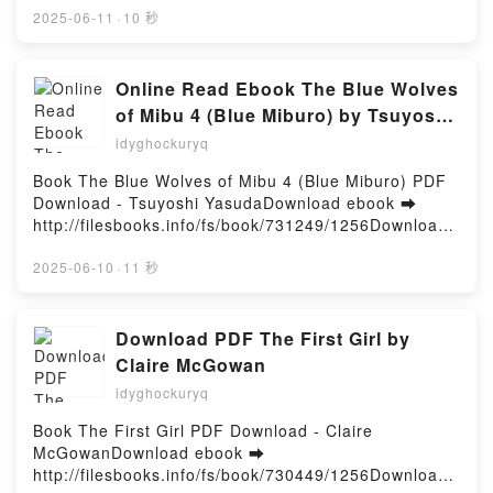
The Anaconda in the Chandelier: Writings on China
ePub Mobi) by WHAT, Micah KimTied to You, Vol. 4
2025-06-11
·
10 秒
Perry Link Free DownloadPowered by Firstory
WHAT, Micah Kim PDF, Tied to You, Vol. 4 WHAT,
Hosting
Micah Kim Epub, Tied to You, Vol. 4 WHAT, Micah
Kim Read Online, Tied to You, Vol. 4 WHAT, Micah
Online Read Ebook The Blue Wolves
Kim Audiobook, Tied to You, Vol. 4 WHAT, Micah Kim
of Mibu 4 (Blue Miburo) by Tsuyoshi
VK, Tied to You, Vol. 4 WHAT, Micah Kim Kindle,
Yasuda
idyghockuryq
Tied to You, Vol. 4 WHAT, Micah Kim Epub VK, Tied
to You, Vol. 4 WHAT, Micah Kim Free
Book The Blue Wolves of Mibu 4 (Blue Miburo) PDF
DownloadPowered by Firstory Hosting
Download - Tsuyoshi YasudaDownload ebook ➡
http://filesbooks.info/fs/book/731249/1256Download
or Read Online The Blue Wolves of Mibu 4 (Blue
Miburo) Free Book (PDF ePub Mobi) by Tsuyoshi
2025-06-10
·
11 秒
YasudaThe Blue Wolves of Mibu 4 (Blue Miburo)
Tsuyoshi Yasuda PDF, The Blue Wolves of Mibu 4
(Blue Miburo) Tsuyoshi Yasuda Epub, The Blue
Download PDF The First Girl by
Wolves of Mibu 4 (Blue Miburo) Tsuyoshi Yasuda
Claire McGowan
Read Online, The Blue Wolves of Mibu 4 (Blue
idyghockuryq
Miburo) Tsuyoshi Yasuda Audiobook, The Blue
Wolves of Mibu 4 (Blue Miburo) Tsuyoshi Yasuda VK,
Book The First Girl PDF Download - Claire
The Blue Wolves of Mibu 4 (Blue Miburo) Tsuyoshi
McGowanDownload ebook ➡
Yasuda Kindle, The Blue Wolves of Mibu 4 (Blue
http://filesbooks.info/fs/book/730449/1256Download
Miburo) Tsuyoshi Yasuda Epub VK, The Blue Wolves