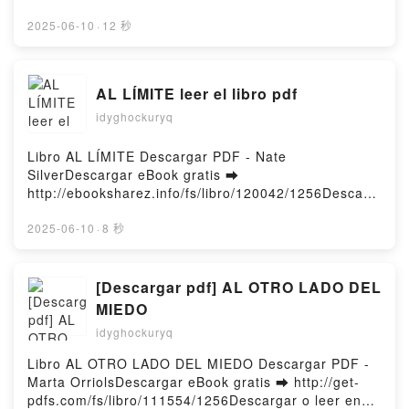
Descargar gratisPowered by Firstory Hosting
http://ebooksharez.info/fs/libro/111201/1256Descarg
ar o leer en línea EN EL AMOR Y EN LA GUERRA
2025-06-10
·
12 秒
(LA CATEDRAL DEL MAR 3) Libro gratuito (PDF
ePub Mobi) de Ildefonso Falcones.EN EL AMOR Y
EN LA GUERRA (LA CATEDRAL DEL MAR 3)
AL LÍMITE leer el libro pdf
Ildefonso Falcones PDF, EN EL AMOR Y EN LA
idyghockuryq
GUERRA (LA CATEDRAL DEL MAR 3) Ildefonso
Falcones Epub, EN EL AMOR Y EN LA GUERRA (LA
CATEDRAL DEL MAR 3) Ildefonso Falcones Leer en
Libro AL LÍMITE Descargar PDF - Nate
línea , EN EL AMOR Y EN LA GUERRA (LA
SilverDescargar eBook gratis ➡
CATEDRAL DEL MAR 3) Ildefonso Falcones
http://ebooksharez.info/fs/libro/120042/1256Descarg
Audiolibro, EN EL AMOR Y EN LA GUERRA (LA
ar o leer en línea AL LÍMITE Libro gratuito (PDF
CATEDRAL DEL MAR 3) Ildefonso Falcones VK, EN
ePub Mobi) de Nate Silver.AL LÍMITE Nate Silver
2025-06-10
·
8 秒
EL AMOR Y EN LA GUERRA (LA CATEDRAL DEL
PDF, AL LÍMITE Nate Silver Epub, AL LÍMITE Nate
MAR 3) Ildefonso Falcones Kindle, EN EL AMOR Y
Silver Leer en línea , AL LÍMITE Nate Silver
EN LA GUERRA (LA CATEDRAL DEL MAR 3)
Audiolibro, AL LÍMITE Nate Silver VK, AL LÍMITE
[Descargar pdf] AL OTRO LADO DEL
Ildefonso Falcones Epub VK, EN EL AMOR Y EN LA
Nate Silver Kindle, AL LÍMITE Nate Silver Epub VK,
MIEDO
GUERRA (LA CATEDRAL DEL MAR 3) Ildefonso
AL LÍMITE Nate Silver Descargar gratisPowered by
idyghockuryq
Falcones Descargar gratisPowered by Firstory
Firstory Hosting
Hosting
Libro AL OTRO LADO DEL MIEDO Descargar PDF -
Marta OrriolsDescargar eBook gratis ➡ http://get-
pdfs.com/fs/libro/111554/1256Descargar o leer en