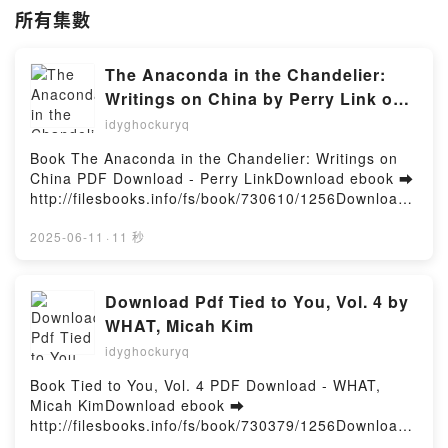
所有集數
The Anaconda in the Chandelier:
Writings on China by Perry Link on
Audiobook New
idyghockuryq
Book The Anaconda in the Chandelier: Writings on
China PDF Download - Perry LinkDownload ebook ➡
http://filesbooks.info/fs/book/730610/1256Download
or Read Online The Anaconda in the Chandelier:
Writings on China Free Book (PDF ePub Mobi) by
2025-06-11
·
11 秒
Perry LinkThe Anaconda in the Chandelier: Writings
on China Perry Link PDF, The Anaconda in the
Chandelier: Writings on China Perry Link Epub, The
Download Pdf Tied to You, Vol. 4 by
Anaconda in the Chandelier: Writings on China Perry
WHAT, Micah Kim
Link Read Online, The Anaconda in the Chandelier:
idyghockuryq
Writings on China Perry Link Audiobook, The
Anaconda in the Chandelier: Writings on China Perry
Book Tied to You, Vol. 4 PDF Download - WHAT,
Link VK, The Anaconda in the Chandelier: Writings
Micah KimDownload ebook ➡
on China Perry Link Kindle, The Anaconda in the
http://filesbooks.info/fs/book/730379/1256Download
Chandelier: Writings on China Perry Link Epub VK,
or Read Online Tied to You, Vol. 4 Free Book (PDF