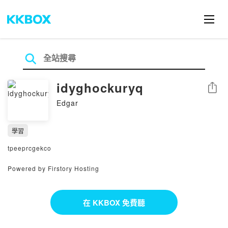
idyghockuryq
分享
Edgar
學習
tpeeprcgekco
Powered by Firstory Hosting
在 KKBOX 免費聽