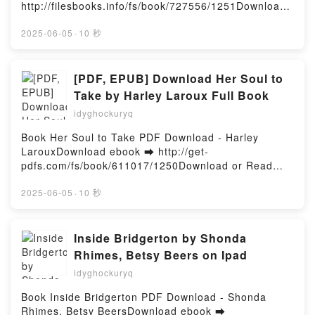
Tragedy Jordan B Peterson, Juliette Fogra Kindle,
http://filesbooks.info/fs/book/727556/1251Download
An ABC of Childhood Tragedy Jordan B Peterson,
or Read Online Confessions: A Novel Free Book
Juliette Fogra Epub VK, An ABC of Childhood
(PDF ePub Mobi) by Catherine AireyConfessions: A
2025-06-05
·
10 秒
Tragedy Jordan B Peterson, Juliette Fogra Free
Novel Catherine Airey PDF, Confessions: A Novel
DownloadPowered by Firstory Hosting
Catherine Airey Epub, Confessions: A Novel
Catherine Airey Read Online, Confessions: A Novel
[PDF, EPUB] Download Her Soul to
Catherine Airey Audiobook, Confessions: A Novel
Take by Harley Laroux Full Book
Catherine Airey VK, Confessions: A Novel Catherine
idyghockuryq
Airey Kindle, Confessions: A Novel Catherine Airey
Epub VK, Confessions: A Novel Catherine Airey Free
Book Her Soul to Take PDF Download - Harley
DownloadPowered by Firstory Hosting
LarouxDownload ebook ➡ http://get-
pdfs.com/fs/book/611017/1250Download or Read
Online Her Soul to Take Free Book (PDF ePub Mobi)
by Harley LarouxHer Soul to Take Harley Laroux
2025-06-05
·
10 秒
PDF, Her Soul to Take Harley Laroux Epub, Her Soul
to Take Harley Laroux Read Online, Her Soul to Take
Harley Laroux Audiobook, Her Soul to Take Harley
Inside Bridgerton by Shonda
Laroux VK, Her Soul to Take Harley Laroux Kindle,
Rhimes, Betsy Beers on Ipad
Her Soul to Take Harley Laroux Epub VK, Her Soul to
idyghockuryq
Take Harley Laroux Free DownloadPowered by
Firstory Hosting
Book Inside Bridgerton PDF Download - Shonda
Rhimes, Betsy BeersDownload ebook ➡