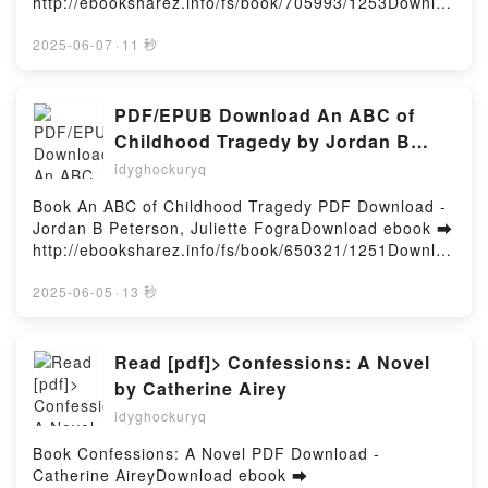
http://ebooksharez.info/fs/book/705993/1253Downloa
Hinoki Kino, Wan Hachipisu Epub, 7th Time Loop:
d or Read Online For You and Only You: A Joe
The Villainess Enjoys a Carefree Life Married to Her
Goldberg Novel Free Book (PDF ePub Mobi) by
2025-06-07
·
11 秒
Worst Enemy! (Manga) Vol. 1 Touko Amekawa,
Caroline KepnesFor You and Only You: A Joe
Hinoki Kino, Wan Hachipisu Read Online, 7th Time
Goldberg Novel Caroline Kepnes PDF, For You and
Loop: The Villainess Enjoys a Carefree Life Married
Only You: A Joe Goldberg Novel Caroline Kepnes
PDF/EPUB Download An ABC of
to Her Worst Enemy! (Manga) Vol. 1 Touko
Epub, For You and Only You: A Joe Goldberg Novel
Childhood Tragedy by Jordan B
Amekawa, Hinoki Kino, Wan Hachipisu Audiobook,
Caroline Kepnes Read Online, For You and Only
Peterson, Juliette Fogra Full Book
7th Time Loop: The Villainess Enjoys a Carefree Life
idyghockuryq
You: A Joe Goldberg Novel Caroline Kepnes
Married to Her Worst Enemy! (Manga) Vol. 1 Touko
Audiobook, For You and Only You: A Joe Goldberg
Book An ABC of Childhood Tragedy PDF Download -
Amekawa, Hinoki Kino, Wan Hachipisu VK, 7th Time
Novel Caroline Kepnes VK, For You and Only You: A
Jordan B Peterson, Juliette FograDownload ebook ➡
Loop: The Villainess Enjoys a Carefree Life Married
Joe Goldberg Novel Caroline Kepnes Kindle, For You
http://ebooksharez.info/fs/book/650321/1251Downloa
to Her Worst Enemy! (Manga) Vol. 1 Touko
and Only You: A Joe Goldberg Novel Caroline
d or Read Online An ABC of Childhood Tragedy Free
Amekawa, Hinoki Kino, Wan Hachipisu Kindle, 7th
Kepnes Epub VK, For You and Only You: A Joe
Book (PDF ePub Mobi) by Jordan B Peterson,
2025-06-05
·
13 秒
Time Loop: The Villainess Enjoys a Carefree Life
Goldberg Novel Caroline Kepnes Free
Juliette FograAn ABC of Childhood Tragedy Jordan B
Married to Her Worst Enemy! (Manga) Vol. 1 Touko
DownloadPowered by Firstory Hosting
Peterson, Juliette Fogra PDF, An ABC of Childhood
Amekawa, Hinoki Kino, Wan Hachipisu Epub VK, 7th
Tragedy Jordan B Peterson, Juliette Fogra Epub, An
Read [pdf]> Confessions: A Novel
Time Loop: The Villainess Enjoys a Carefree Life
ABC of Childhood Tragedy Jordan B Peterson,
Married to Her Worst Enemy! (Manga) Vol. 1 Touko
by Catherine Airey
Juliette Fogra Read Online, An ABC of Childhood
Amekawa, Hinoki Kino, Wan Hachipisu Free
idyghockuryq
Tragedy Jordan B Peterson, Juliette Fogra
DownloadPowered by Firstory Hosting
Audiobook, An ABC of Childhood Tragedy Jordan B
Book Confessions: A Novel PDF Download -
Peterson, Juliette Fogra VK, An ABC of Childhood
Catherine AireyDownload ebook ➡