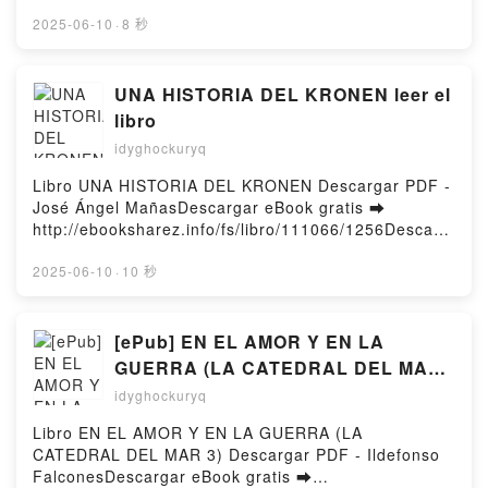
or Read Online The First Girl Free Book (PDF ePub
of Mibu 4 (Blue Miburo) Tsuyoshi Yasuda Free
Mobi) by Claire McGowanThe First Girl Claire
2025-06-10
·
8 秒
DownloadPowered by Firstory Hosting
McGowan PDF, The First Girl Claire McGowan Epub,
The First Girl Claire McGowan Read Online, The
First Girl Claire McGowan Audiobook, The First Girl
UNA HISTORIA DEL KRONEN leer el
Claire McGowan VK, The First Girl Claire McGowan
libro
Kindle, The First Girl Claire McGowan Epub VK, The
idyghockuryq
First Girl Claire McGowan Free DownloadPowered by
Firstory Hosting
Libro UNA HISTORIA DEL KRONEN Descargar PDF -
José Ángel MañasDescargar eBook gratis ➡
http://ebooksharez.info/fs/libro/111066/1256Descarg
ar o leer en línea UNA HISTORIA DEL KRONEN Libro
gratuito (PDF ePub Mobi) de José Ángel Mañas.UNA
2025-06-10
·
10 秒
HISTORIA DEL KRONEN José Ángel Mañas PDF,
UNA HISTORIA DEL KRONEN José Ángel Mañas
Epub, UNA HISTORIA DEL KRONEN José Ángel
[ePub] EN EL AMOR Y EN LA
Mañas Leer en línea , UNA HISTORIA DEL KRONEN
GUERRA (LA CATEDRAL DEL MAR
José Ángel Mañas Audiolibro, UNA HISTORIA DEL
3) descargar gratis
idyghockuryq
KRONEN José Ángel Mañas VK, UNA HISTORIA DEL
KRONEN José Ángel Mañas Kindle, UNA HISTORIA
Libro EN EL AMOR Y EN LA GUERRA (LA
DEL KRONEN José Ángel Mañas Epub VK, UNA
CATEDRAL DEL MAR 3) Descargar PDF - Ildefonso
HISTORIA DEL KRONEN José Ángel Mañas
FalconesDescargar eBook gratis ➡