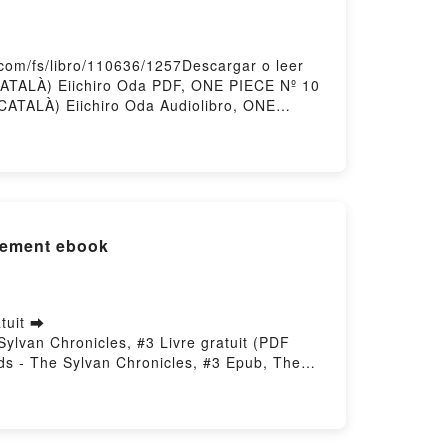
com/fs/libro/110636/1257Descargar o leer
CATALÀ) Eiichiro Oda PDF, ONE PIECE Nº 10
CATALÀ) Eiichiro Oda Audiolibro, ONE
10 (CATALÀ) Eiichiro Oda Epub VK, ONE
 - The Sylvan Chronicles, #3 par téléchargement ebook
tuit ➡
 Sylvan Chronicles, #3 Livre gratuit (PDF
ds - The Sylvan Chronicles, #3 Epub, The
lvan Chronicles, #3 Audiobook, The Raptor of
indle, The Raptor of the Highlands - The
gratuitPowered by Firstory Hosting