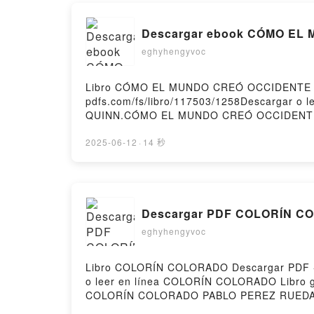
Descargar ebook CÓMO EL M
eghyhengyvoc
Libro CÓMO EL MUNDO CREÓ OCCIDENTE Des
pdfs.com/fs/libro/117503/1258Descargar 
QUINN.CÓMO EL MUNDO CREÓ OCCIDENTE
MUNDO CREÓ OCCIDENTE JOSEPHINE QUINN
MUNDO CREÓ OCCIDENTE JOSEPHINE QUI
2025-06-12
·
14 秒
OCCIDENTE JOSEPHINE QUINN Epub VK, CÓ
Descargar PDF COLORÍN 
eghyhengyvoc
Libro COLORÍN COLORADO Descargar PDF - P
o leer en línea COLORÍN COLORADO Libr
COLORÍN COLORADO PABLO PEREZ RUEDA 
RUEDA Audiolibro, COLORÍN COLORADO 