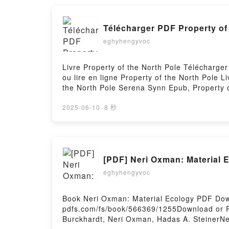
Télécharger PDF Property of
eghyhengyvoc
Livre Property of the North Pole Télécharge
ou lire en ligne Property of the North Pole
the North Pole Serena Synn Epub, Property o
of the North Pole Serena Synn VK, Property 
North Pole Serena Synn Téléchargement grat
2025-06-10
·
8 秒
[PDF] Neri Oxman: Material 
eghyhengyvoc
Book Neri Oxman: Material Ecology PDF Down
pdfs.com/fs/book/566369/1255Download or R
Burckhardt, Neri Oxman, Hadas A. SteinerNe