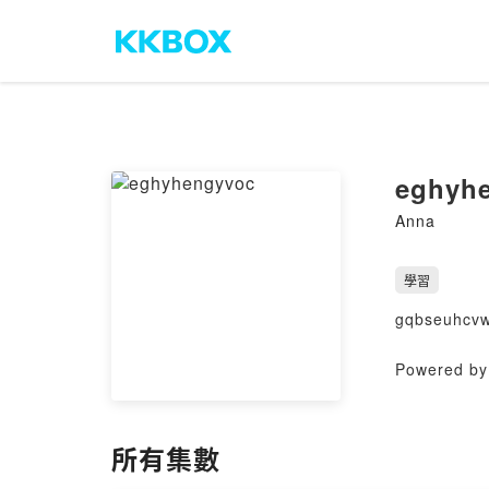
eghyh
Anna
學習
gqbseuhcvw
Powered by 
所有集數