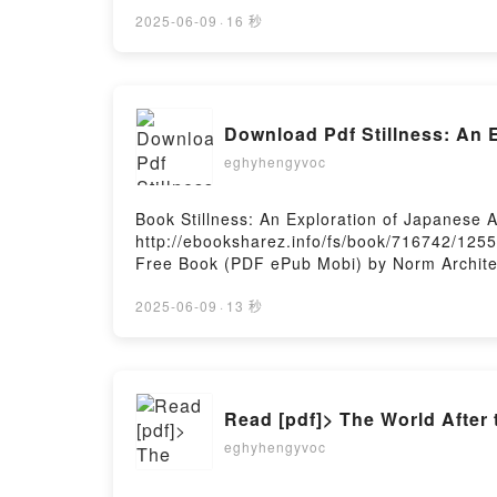
Oxman: Material Ecology Paola Antonelli, A
Burckhardt, Neri Oxman, Hadas A. Steiner R
2025-06-09
·
16 秒
Steiner Audiobook, Neri Oxman: Material Ec
Paola Antonelli, Anna Burckhardt, Neri Oxma
Hadas A. Steiner Epub VK, Neri Oxman: Mate
Firstory Hosting
Download Pdf Stillness: An 
eghyhengyvoc
Book Stillness: An Exploration of Japanese
http://ebooksharez.info/fs/book/716742/1255
Free Book (PDF ePub Mobi) by Norm Architect
Stillness: An Exploration of Japanese Aesthe
Architecture and Design Norm Architects Rea
2025-06-09
·
13 秒
Audiobook, Stillness: An Exploration of Japa
Aesthetics in Architecture and Design Norm A
Architects Epub VK, Stillness: An Explorati
Hosting
Read [pdf]> The World After
eghyhengyvoc