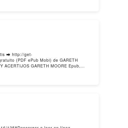
irstory Hosting
 ➡ http://get-
gratuito (PDF ePub Mobi) de GARETH
 Y ACERTIJOS GARETH MOORE Epub,
TOS Y ACERTIJOS GARETH MOORE
S Y ACERTIJOS GARETH MOORE Kindle,
ACERTIJOS GARETH MOORE Descargar
016/1258Descargar o leer en línea