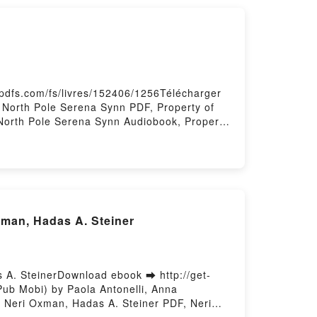
-pdfs.com/fs/livres/152406/1256Télécharger
e North Pole Serena Synn PDF, Property of
 North Pole Serena Synn Audiobook, Property
Pole Serena Synn Epub VK, Property of the
xman, Hadas A. Steiner
 A. SteinerDownload ebook ➡ http://get-
ub Mobi) by Paola Antonelli, Anna
, Neri Oxman, Hadas A. Steiner PDF, Neri