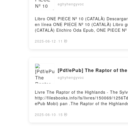
eghyhengyvoc
Libro ONE PIECE Nº 10 (CATALÀ) Descargar P
en línea ONE PIECE Nº 10 (CATALÀ) Libro g
(CATALÀ) Eiichiro Oda Epub, ONE PIECE Nº 
PIECE Nº 10 (CATALÀ) Eiichiro Oda VK, ONE
PIECE Nº 10 (CATALÀ) Eiichiro Oda Descarga
2025-06-12
·
11 秒
eghyhengyvoc
Livre The Raptor of the Highlands - The Syl
http://filesbooks.info/fs/livres/150069/1256T
ePub Mobi) pan .The Raptor of the Highlands
Raptor of the Highlands - The Sylvan Chronic
the Highlands - The Sylvan Chronicles, #3 V
2025-06-10
·
15 秒
Sylvan Chronicles, #3 Epub VK, The Raptor o