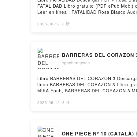
FATALIDAD Libro gratuito (PDF ePub Mobi)
Leer en línea , FATALIDAD Rosa Blasco Aud
FATALIDAD Rosa Blasco Descargar gratisPow
2025-06-12
·
8 秒
BARRERAS DEL CORAZON 3 
eghyhengyvoc
Libro BARRERAS DEL CORAZON 3 Descargar PD
línea BARRERAS DEL CORAZON 3 Libro gr
MIKA Epub, BARRERAS DEL CORAZON 3 MIK
BARRERAS DEL CORAZON 3 MIKA Kindle, 
by Firstory Hosting
2025-06-12
·
8 秒
ONE PIECE Nº 10 (CATALÀ) l