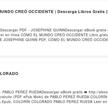
UNDO CREÓ OCCIDENTE | Descarga Libros Gratis (
cargar PDF - JOSEPHINE QUINNDescargar eBook gratis ➡ 
o leer en línea CÓMO EL MUNDO CREÓ OCCIDENTE Libro grat
 JOSEPHINE QUINN PDF, CÓMO EL MUNDO CREÓ OCCIDE
 Leer en línea , CÓMO EL MUNDO CREÓ OCCIDENTE JOS
NN VK, CÓMO EL MUNDO CREÓ OCCIDENTE JOSEPHINE QU
MO EL MUNDO CREÓ OCCIDENTE JOSEPHINE QUINN Descarga
COLORADO
ABLO PEREZ RUEDADescargar eBook gratis ➡ http://ebooks
o gratuito (PDF ePub Mobi) de PABLO PEREZ RUEDA.COLO
Epub, COLORÍN COLORADO PABLO PEREZ RUEDA Leer en 
PABLO PEREZ RUEDA VK, COLORÍN COLORADO PABLO PEREZ