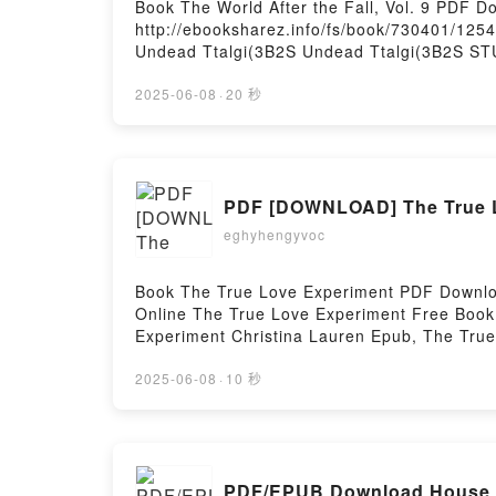
Book The World After the Fall, Vol. 9 PD
http://ebooksharez.info/fs/book/730401/125
Undead Ttalgi(3B2S Undead Ttalgi(3B2S STU
PDF, The World After the Fall, Vol. 9 Unde
Gamja, Undead Ttalgi(3B2S Undead Ttalgi(3
2025-06-08
·
20 秒
Ttalgi(3B2S STUDIO) Audiobook, The World 
After the Fall, Vol. 9 Undead Gamja, Undea
Undead Ttalgi(3B2S Undead Ttalgi(3B2S STU
STUDIO) Free DownloadPowered by Firstory
PDF [DOWNLOAD] The True Lo
eghyhengyvoc
Book The True Love Experiment PDF Downlo
Online The True Love Experiment Free Book
Experiment Christina Lauren Epub, The True
The True Love Experiment Christina Lauren 
VK, The True Love Experiment Christina La
2025-06-08
·
10 秒
PDF/EPUB Download House of