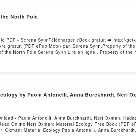
 the North Pole
r le PDF - Serena SynnTélécharger eBook gratuit ➡ http://get
 Livre gratuit (PDF ePub Mobi) pan Serena Synn.Property of th
f the North Pole Serena Synn Lire en ligne , Property of the
of the North Pole Serena Synn Kindle, Property of the North 
uitPowered by Firstory Hosting
Ecology by Paola Antonelli, Anna Burckhardt, Neri O
load - Paola Antonelli, Anna Burckhardt, Neri Oxman, Hadas
ead Online Neri Oxman: Material Ecology Free Book (PDF eP
ri Oxman: Material Ecology Paola Antonelli, Anna Burckhardt