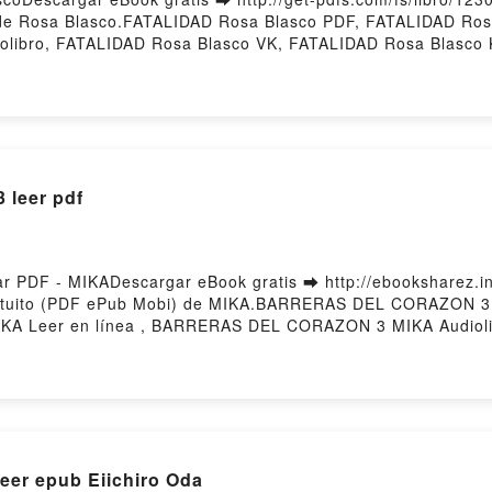
 de Rosa Blasco.FATALIDAD Rosa Blasco PDF, FATALIDAD Ro
iolibro, FATALIDAD Rosa Blasco VK, FATALIDAD Rosa Blasco
ered by Firstory Hosting
leer pdf
F - MIKADescargar eBook gratis ➡ http://ebooksharez.info
atuito (PDF ePub Mobi) de MIKA.BARRERAS DEL CORAZON
A Leer en línea , BARRERAS DEL CORAZON 3 MIKA Audio
BARRERAS DEL CORAZON 3 MIKA Epub VK, BARRERAS DEL C
eer epub Eiichiro Oda