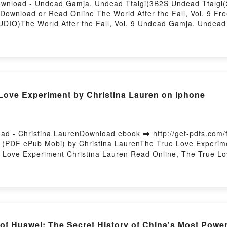
F Download - Undead Gamja, Undead Ttalgi(3B2S Undead Ttal
4Download or Read Online The World After the Fall, Vol. 9 
DIO)The World After the Fall, Vol. 9 Undead Gamja, Undea
ad Gamja, Undead Ttalgi(3B2S Undead Ttalgi(3B2S STUDIO) Epu
B2S STUDIO) Read Online, The World After the Fall, Vol. 9
After the Fall, Vol. 9 Undead Gamja, Undead Ttalgi(3B2S U
d Ttalgi(3B2S Undead Ttalgi(3B2S STUDIO) Kindle, The World 
DIO) Epub VK, The World After the Fall, Vol. 9 Undead Gam
 Hosting
ve Experiment by Christina Lauren on Iphone
ad - Christina LaurenDownload ebook ➡ http://get-pdfs.com
 (PDF ePub Mobi) by Christina LaurenThe True Love Experime
 Love Experiment Christina Lauren Read Online, The True Lo
VK, The True Love Experiment Christina Lauren Kindle, The 
uren Free DownloadPowered by Firstory Hosting
 Huawei: The Secret History of China's Most Powe