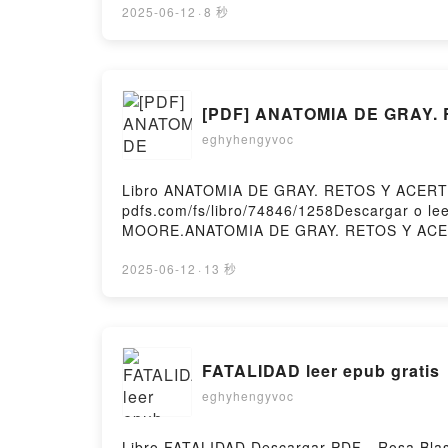
PABLO PEREZ RUEDA Epub VK, COLORÍN COL
2025-06-12
·
8 秒
[PDF] ANATOMIA DE GRAY. R
eghyhengyvoc
Libro ANATOMIA DE GRAY. RETOS Y ACERTI
pdfs.com/fs/libro/74846/1258Descargar o 
MOORE.ANATOMIA DE GRAY. RETOS Y ACE
ANATOMIA DE GRAY. RETOS Y ACERTIJOS 
Audiolibro, ANATOMIA DE GRAY. RETOS 
2025-06-12
·
13 秒
ANATOMIA DE GRAY. RETOS Y ACERTIJOS
gratisPowered by Firstory Hosting
FATALIDAD leer epub gratis
eghyhengyvoc
Libro FATALIDAD Descargar PDF - Rosa Blasc