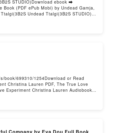
gi(3B2S STUDIO)Download ebook ➡
Free Book (PDF ePub Mobi) by Undead Gamja,
d Ttalgi(3B2S Undead Ttalgi(3B2S STUDIO)
b, The World After the Fall, Vol. 9 Undead
 Undead Gamja, Undead Ttalgi(3B2S Undead
ndead Ttalgi(3B2S STUDIO) VK, The World
After the Fall, Vol. 9 Undead Gamja,
ja, Undead Ttalgi(3B2S Undead Ttalgi(3B2S
/fs/book/699310/1254Download or Read
nt Christina Lauren PDF, The True Love
ve Experiment Christina Lauren Audiobook,
True Love Experiment Christina Lauren Epub
rful Company by Eva Dou Full Book