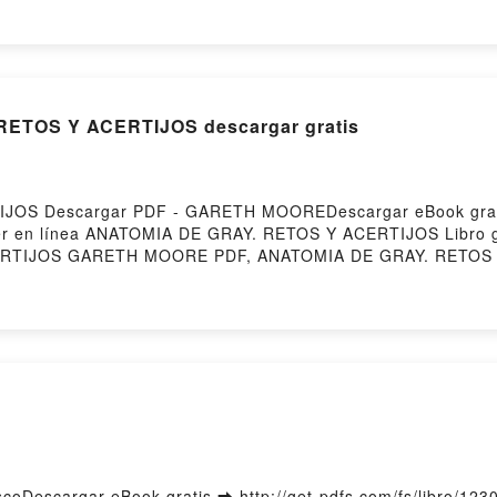
ORADO PABLO PEREZ RUEDA Descargar gratisPowered by F
ETOS Y ACERTIJOS descargar gratis
JOS Descargar PDF - GARETH MOOREDescargar eBook gratis
leer en línea ANATOMIA DE GRAY. RETOS Y ACERTIJOS Libro 
RTIJOS GARETH MOORE PDF, ANATOMIA DE GRAY. RETOS
GARETH MOORE Leer en línea , ANATOMIA DE GRAY. RE
Y ACERTIJOS GARETH MOORE VK, ANATOMIA DE GRAY. RETO
 GARETH MOORE Epub VK, ANATOMIA DE GRAY. RETOS Y 
oDescargar eBook gratis ➡ http://get-pdfs.com/fs/libro/123