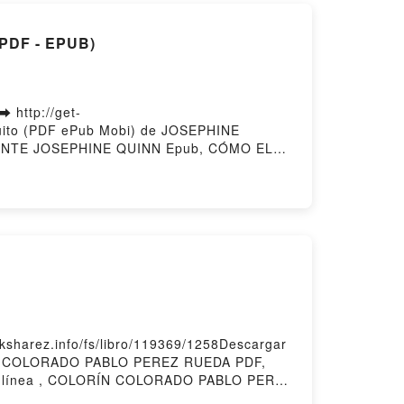
PDF - EPUB)
http://get-
uito (PDF ePub Mobi) de JOSEPHINE
NTE JOSEPHINE QUINN Epub, CÓMO EL
EPHINE QUINN Audiolibro, CÓMO EL
INN Kindle, CÓMO EL MUNDO CREÓ
r gratisPowered by Firstory Hosting
harez.info/fs/libro/119369/1258Descargar
RÍN COLORADO PABLO PEREZ RUEDA PDF,
línea , COLORÍN COLORADO PABLO PEREZ
 RUEDA Kindle, COLORÍN COLORADO