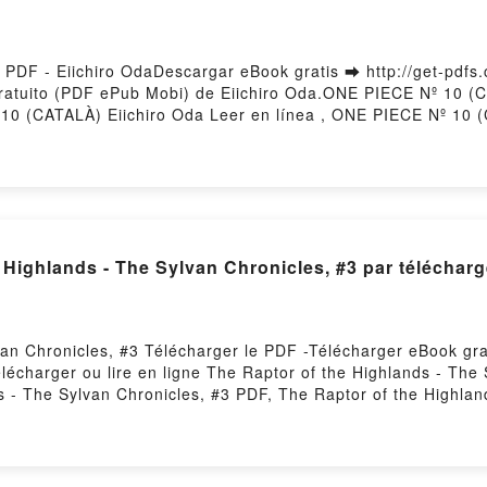
DF - Eiichiro OdaDescargar eBook gratis ➡ http://get-pdfs.
ratuito (PDF ePub Mobi) de Eiichiro Oda.ONE PIECE Nº 10 (
10 (CATALÀ) Eiichiro Oda Leer en línea , ONE PIECE Nº 10 (
 PIECE Nº 10 (CATALÀ) Eiichiro Oda Kindle, ONE PIECE Nº 
r gratisPowered by Firstory Hosting
[Pdf/ePub] The Raptor of the Highlands
van Chronicles, #3 Télécharger le PDF -Télécharger eBook gra
élécharger ou lire en ligne The Raptor of the Highlands - The
 - The Sylvan Chronicles, #3 PDF, The Raptor of the Highlan
les, #3 Lire en ligne , The Raptor of the Highlands - The Sy
K, The Raptor of the Highlands - The Sylvan Chronicles, #3 K
f the Highlands - The Sylvan Chronicles, #3 Téléchargement 