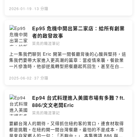
合作請私訊我的IG marketer_isabelle --Hosting
開啟了SoundOn的贊助功能，請我一杯咖啡支持我繼續創
provided by SoundOn
作吧！ https://pay.soundon.fm/podcasts/36d92788-
2026-01-19
·
13 分鐘
1be3-4b0c-b37e-2c8706d60fa8 🎧 想聽更多類似的主
題？ Ep92 如何在20-30歲找到人生方向？我是這樣做的
Ep67 提高執行力從這一步開始 🎯上IG看職場生存筆記｜
Ep95 危機中開出第二家店：給所有創業
美國求職技巧｜美國留學申請的懶人包:
者的啟發故事
marketer_isabelle 或是想聽特定主題、匿名發問/建議，
菜鳥的職涯筆記
可以填寫：https://forms.gle/BV471q7NhqvSeirr5 商業
合作請私訊我的IG marketer_isabelle --Hosting
上一集我們聊到 Eric 開第一間餐廳背後的心酸與堅持，這
provided by SoundOn
集我們要帶大家進入更高潮的篇章：當疫情來襲，餐飲業
一片慘澹時，他卻逆風轉型把餐廳起死回生，甚至在白人
文青區簽下第二家店 Wenwen 的租約！就算你沒想開餐
廳，也能從他的故事中學到面對危機、轉念應變的勇氣與
2025-06-02
·
37 分鐘
智慧。 🙋 來賓介紹 Eric Sze 史官 - 886 & 文文 共同創辦
人 IG: https://www.instagram.com/esze.e
@eighteightsix @wenwenbk 🔔 我開啟了SoundOn的贊
Ep94 台式料理進入美國市場有多難？ft.
助功能，請我一杯咖啡支持我繼續創作吧！
886/文文老闆Eric
https://pay.soundon.fm/podcasts/36d92788-1be3-
菜鳥的職涯筆記
4b0c-b37e-2c8706d60fa8 🎧 想聽更多類似的主題？
Ep94 不夠台還是太創新？886老闆Eric 在紐約開台式熱炒
要顧台灣人的期待，又得抓住紐約客的胃口，連食材取得
的真實挑戰 🎯上IG看職場生存筆記｜美國求職技巧｜美國
都是挑戰。在紐約開一間台灣餐廳，最怕的不是成本，而
留學申請的懶人包: marketer_isabelle 或是想聽特定主
是來自家鄉人的一句：「不夠台。」 本集邀請 886 與