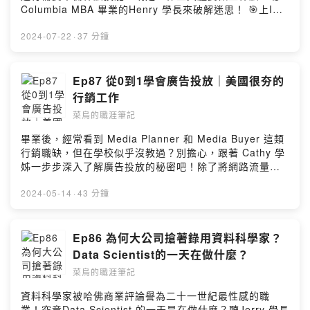
@doty_chou_objects Website: https://dotychou.com
Columbia MBA 畢業的Henry 學長來破解迷思！ 🎯上IG
📣 Special Shout-out Audio Engineer: Wayne Yang
看職場生存筆記｜美國求職技巧｜美國留學申請的懶人包:
Beatmaker: Jeffrey Hsueh --Hosting provided by
marketer_isabelle 或是想聽特定主題、匿名發問/建議，
2024-07-22
·
37 分鐘
SoundOn
可以填寫：https://forms.gle/BV471q7NhqvSeirr5 商業
合作請私訊我的IG marketer_isabelle 🙋 來賓介紹
Henry Lee: Associate Consultant, DKI Health
Ep87 從0到1學會廣告投放｜美國很夯的
LinkedIn: https://www.linkedin.com/in/enyulee/ 📣
行銷工作
Special Shout-out Audio Engineer: Wayne Yang
菜鳥的職涯筆記
Beatmaker: Jeffrey Hsueh --Hosting provided by
SoundOn
畢業後，經常看到 Media Planner 和 Media Buyer 這類
行銷職缺，但在學校似乎沒教過？別擔心，跟著 Cathy 學
姊一步步深入了解廣告投放的秘密吧！除了將網路流量轉
化為營收，設定階段性目標也是提升廣告投放效率的關
鍵。擁有社群媒體經驗，更能讓你在這領域如虎添翼！ 🙋
2024-05-14
·
43 分鐘
來賓介紹 Cathy Chen: Digital Account Executive, We
Are RALLY LinkedIn:
https://www.linkedin.com/in/yhcathychen/ 🔔 我開啟了
Ep86 為何大公司搶著錄用資料科學家？
SoundOn的贊助功能，請我一杯咖啡支持我繼續創作吧！
Data Scientist的一天在做什麼？
https://pay.soundon.fm/podcasts/36d92788-1be3-
菜鳥的職涯筆記
4b0c-b37e-2c8706d60fa8 🎯上IG看職場生存筆記｜美國
求職技巧｜美國留學申請的懶人包: marketer_isabelle 或
資料科學家被哈佛商業評論譽為二十一世紀最性感的職
是想聽特定主題、匿名發問/建議，可以填寫：
業！究竟Data Scientist 的一天是在做什麼？聽Jerry 學長