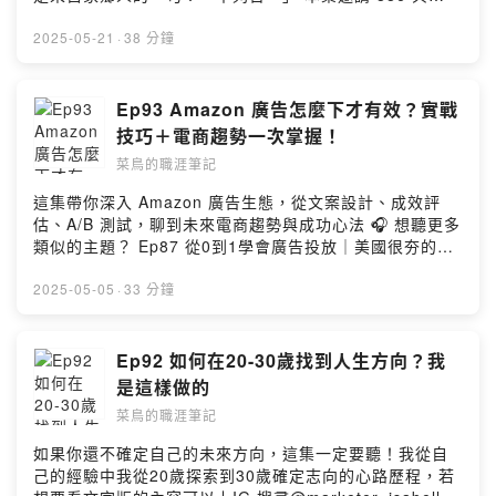
題、匿名發問/建議，可以填寫：
Wenwen 的老闆 Eric，分享他如何在文化差異、食材限制
https://forms.gle/BV471q7NhqvSeirr5 商業合作請私訊
與消費者口味之間取得平衡，把台灣菜端上紐約的餐桌。
2025-05-21
·
38 分鐘
我的IG marketer_isabelle 📣 Special Shout-out Audio
從創業初衷、與 Shake Shack 的聯名合作，到面對網路
Engineer: Wayne Yang Beatmaker: Jeffrey Hsueh --
負評的心境轉折，帶你聽見開店背後最真實的酸甜苦辣。
Hosting provided by SoundOn
🙋 來賓介紹 Eric Sze 史官 - 886 & 文文 共同創辦人 IG:
Ep93 Amazon 廣告怎麼下才有效？實戰
https://www.instagram.com/esze.e @eighteightsix
技巧＋電商趨勢一次掌握！
@wenwenbk 🔔 我開啟了SoundOn的贊助功能，請我一
菜鳥的職涯筆記
杯咖啡支持我繼續創作吧！
https://pay.soundon.fm/podcasts/36d92788-1be3-
這集帶你深入 Amazon 廣告生態，從文案設計、成效評
4b0c-b37e-2c8706d60fa8 🎧 想聽更多類似的主題？
估、A/B 測試，聊到未來電商趨勢與成功心法 🎧 想聽更多
Ep85 夢想跟麵包不用二選一！史斯宇：國小教師&百萬網
類似的主題？ Ep87 從0到1學會廣告投放｜美國很夯的行
紅教你理性追夢 🎯上IG看職場生存筆記｜美國求職技巧｜
銷工作 Ep12 行銷菜鳥的第一堂課：品牌端vs.代理商的差
美國留學申請的懶人包: marketer_isabelle 或是想聽特定
異 🙋 來賓介紹 Mei Zhu - Senior Analyst, Grain Group
2025-05-05
·
33 分鐘
主題、匿名發問/建議，可以填寫：
LinkedIn: https://www.linkedin.com/in/mei-zhu/ 🔔 我
https://forms.gle/BV471q7NhqvSeirr5 商業合作請私訊
開啟了SoundOn的贊助功能，請我一杯咖啡支持我繼續創
我的IG marketer_isabelle 📣 Special Shout-out Audio
作吧！ https://pay.soundon.fm/podcasts/36d92788-
Ep92 如何在20-30歲找到人生方向？我
Engineer: Wayne Yang Beatmaker: Jeffrey Hsueh --
1be3-4b0c-b37e-2c8706d60fa8 🎯上IG看職場生存筆記
是這樣做的
Hosting provided by SoundOn
｜美國求職技巧｜美國留學申請的懶人包:
菜鳥的職涯筆記
marketer_isabelle 或是想聽特定主題、匿名發問/建議，
可以填寫：https://forms.gle/BV471q7NhqvSeirr5 商業
如果你還不確定自己的未來方向，這集一定要聽！我從自
合作請私訊我的IG marketer_isabelle 📣 Special Shout-
己的經驗中我從20歲探索到30歲確定志向的心路歷程，若
out Audio Engineer: Wayne Yang Beatmaker: Jeffrey