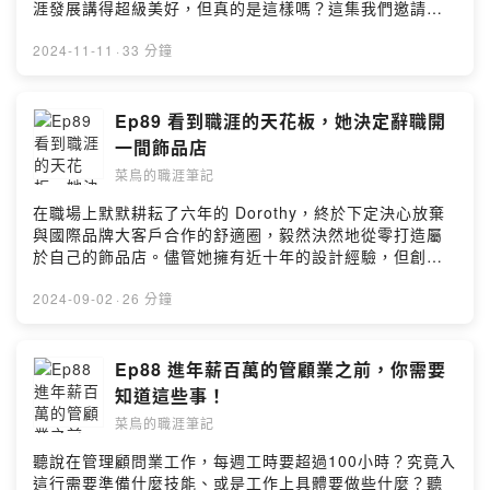
4b0c-b37e-2c8706d60fa8 🎯上IG看職場生存筆記｜美國
涯發展講得超級美好，但真的是這樣嗎？這集我們邀請工
求職技巧｜美國留學申請的懶人包: marketer_isabelle 或
作超過十年，操作過電商、旅遊、娛樂、金融產品的Tim
是想聽特定主題、匿名發問/建議，可以填寫：
來幫我們破解迷思，不灌水的分享產品經理的發展機會與
2024-11-11
·
33 分鐘
https://forms.gle/BV471q7NhqvSeirr5 商業合作請私訊
挑戰！ 🎧 想聽更多類似的主題？ Ep75 一次搞懂產品經理
我的IG marketer_isabelle 📣 Special Shout-out Audio
在做什麼？原來這種PM是創業的先修班！ Ep53 做市場研
Engineer: Wayne Yang Beatmaker: Jeffrey Hsueh --
究很無聊嗎？這工作其實掌握了公司命脈 🙋 來賓介紹 Tim
Ep89 看到職涯的天花板，她決定辭職開
Hosting provided by SoundOn
Cheug - Head of Product, Gogolook LinkedIn:
一間飾品店
https://www.linkedin.com/in/timc10/ 🔔 我開啟了
菜鳥的職涯筆記
SoundOn的贊助功能，請我一杯咖啡支持我繼續創作吧！
https://pay.soundon.fm/podcasts/36d92788-1be3-
在職場上默默耕耘了六年的 Dorothy，終於下定決心放棄
4b0c-b37e-2c8706d60fa8 🎯上IG看職場生存筆記｜美國
與國際品牌大客戶合作的舒適圈，毅然決然地從零打造屬
求職技巧｜美國留學申請的懶人包: marketer_isabelle 或
於自己的飾品店。儘管她擁有近十年的設計經驗，但創業
是想聽特定主題、匿名發問/建議，可以填寫：
的路上遠不止「會設計」這麼簡單。她需要掌握行銷通路
https://forms.gle/BV471q7NhqvSeirr5 商業合作請私訊
的策略、財務規劃，以及人力分配。在這段旅程中，
2024-09-02
·
26 分鐘
我的IG marketer_isabelle 📣 Special Shout-out Audio
Dorothy從一個大公司的螺絲釘，逐步成為一個全方位的創
Engineer: Wayne Yang Beatmaker: Jeffrey Hsueh --
業家。來聽聽她親自分享這一路上學習的智慧和挑戰，了
Hosting provided by SoundOn
解她如何在現實中將夢想變為現實。 🎯上IG看職場生存筆
Ep88 進年薪百萬的管顧業之前，你需要
記｜美國求職技巧｜美國留學申請的懶人包:
知道這些事！
marketer_isabelle 或是想聽特定主題、匿名發問/建議，
菜鳥的職涯筆記
可以填寫：https://forms.gle/BV471q7NhqvSeirr5 商業
合作請私訊我的IG marketer_isabelle 🙋 來賓介紹
聽說在管理顧問業工作，每週工時要超過100小時？究竟入
Dorothy Chou, Founder of Doty Objects IG:
這行需要準備什麼技能、或是工作上具體要做些什麼？聽