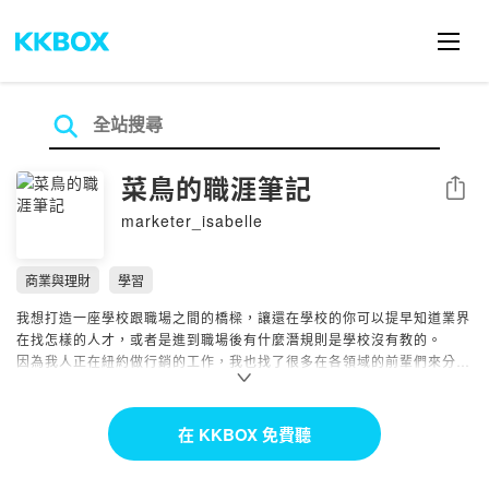
菜鳥的職涯筆記
分享
marketer_isabelle
商業與理財
學習
我想打造一座學校跟職場之間的橋樑，讓還在學校的你可以提早知道業界
在找怎樣的人才，或者是進到職場後有什麼潛規則是學校沒有教的。
因為我人正在紐約做行銷的工作，我也找了很多在各領域的前輩們來分享
他們在美國就業求職的故事，非常適合國際學生，或想出國工作的你聽聽
看。
在 KKBOX 免費聽
這個節目也有上架在Apple Podcast, Spotify, KKBOX，歡迎訂閱追蹤分
享！