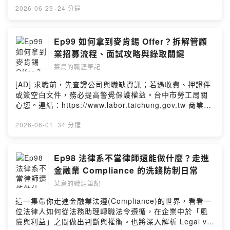
作品集？ (09:26) 怎麼拿到Google 的面試？與面試官Ａ
權益。台中市勞工局關心您。
2026-06-29
·
24 分鐘
的機緣 (15:04) 與Google 面試官Ｂ是怎麼認識的？
https://www.labor.taichung.gov.tw 商業合作請私訊我的
(18:15) 回頭聯絡以前的面試官，要如何得到他們的注意
IG marketer_isabelle (email:
力？ (23:53) 學生/社會新鮮人必聽：沒工作經驗要如何得
marketer.isabelle@gmail.com) 🙋 來賓介紹 Isabelle
Ep99 如何拿到麥肯錫 Offer？拆解管顧
到面試官的注意力？第一次拿到Meta 的面試經驗 (30:38)
Chiang: Sr. Manager of Audiences, NBCUniversal &
業招募流程、面試攻略與錄取關鍵
找朋友(非面試官) 內推有用嗎？ (31:45) 若想投的工作完
菜鳥的職涯筆記製作人 🔔 點時間軸搶先聽 (00:00) 經營
全沒有認識的人，會直接投嗎？ (37:59) 跳過HR 直接跟
菜鳥的職涯筆記
podcast 的初衷，怎麼挑主題 (02:17) 訪問過最特別的職
Hiring Manager 面試，流程會不一樣嗎？ (39:36) Small
業 (06:07) 這五年來我也經歷了… (07:49) 為什麼更新速
[AD] 求職前，先查證公司與職缺資訊；若遇收費、押證件
Talk 要怎麼練習？ (46:38) 下一集會聊什麼？ 🔔 我開啟
度變慢了？ (12:16) 為什麼不做YouTube? (14:43) 休息
或簽空白文件，務必提高警覺保護權益。台中市勞工局關
了SoundOn的贊助功能，請我一杯咖啡支持我繼續創作
一下進廣告！ (15:56) 如果重來一次，我在經營podcast
心您。連結：https://www.labor.taichung.gov.tw 商業合
吧！ https://pay.soundon.fm/podcasts/36d92788-
上會做什麼不同選擇 (19:29) 我做對了什麼？ (20:39) 最
作請私訊我的IG marketer_isabelle (email:
1be3-4b0c-b37e-2c8706d60fa8 🎯上IG看美國職場生存
大的感動 (21:36) 未來的頻道走向 🔔 我開啟了SoundOn
marketer.isabelle@gmail.com) - 想進管顧業，卻不知道
2026-06-01
·
34 分鐘
筆記｜美國求職技巧｜美國留學申請的懶人包:
的贊助功能，請我一杯咖啡支持我繼續創作吧！
該從哪裡開始準備？這集邀請到成功拿下麥肯錫 Offer 的
@marketer_isabelle 或是想聽特定主題、匿名發問/建
https://pay.soundon.fm/podcasts/36d92788-1be3-
Jocelyn，帶你一步步拆解管顧面試的兩大關卡：PEI 與
議，可以填寫：forms.gle/BV471q7NhqvSeirr5 --
4b0c-b37e-2c8706d60fa8 🎯上IG看美國職場生存筆記｜
Case Study。從招募流程、面試官評估重點，到最常見的
Ep98 法律系不當律師還能做什麼？走進
Hosting provided by SoundOn
美國求職技巧: @marketer_isabelle 或是想聽特定主題、
準備誤區與錄取關鍵，幫你少走彎路、更有效率地準備管
金融業 Compliance 的洗錢防制日常
匿名發問/建議，可以填寫問卷 商業合作請私訊我的IG
顧求職。 🙋 來賓介紹 Jocelyn Chen - Business Analyst
marketer_isabelle (email:
菜鳥的職涯筆記
@Mckinsey LinkedIn:
marketer.isabelle@gmail.com) --Hosting provided by
https://www.linkedin.com/in/jocelyn-pei-ling-chen/ 🔔
這一集帶你走進金融業法遵(Compliance)的世界，看看一
SoundOn
點時間軸搶先聽 (00:00) 廣告：台中市勞工局 (01:18) 內
位法律人如何從法務助理轉職法令遵循，在企業中於「風
容摘要+來賓背景介紹 (09:14) 進 consulting前需要知道
險與利益」之間做出判斷與權衡。也將深入解析 Legal vs.
的三件事 (10:30) 管顧業招募timeline (12:32) 面試官會