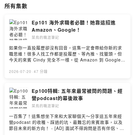
所有集數
🎯上IG看Podcast 訪談摘要｜求職技巧｜美國留學的懶人包:
marketer_isabelle
或是想匿名發問/許願特定主題，可以填寫：
Ep101 海外求職者必聽！她靠這招進
https://forms.gle/BV471q7NhqvSeirr5
Amazon、Google！
📣 Special shout out to my talented friends
菜鳥的職涯筆記
Audio Engineer: Wayne Yang
如果你一直投履歷卻沒有回音，這集一定會帶給你新的求
Beatmaker: Jeffrey Hsueh
職思維！很多人找工作都是投履歷、等內推、找獵頭，但
今天的來賓 Cindy 完全不一樣。從 Amazon 到 Google，
--
她都是直接聯繫 Hiring Manager，透過cold call
Hosting provided by SoundOn
message 把履歷跟作品集交到對方手上，跳過HR
2026-07-20
·
47 分鐘
screening流程主動出擊拿到面試！ - [AD] 薪資應公開揭
示；經常性薪資達四萬元以上，才可標示面議，求職資訊
更清楚透明、有保障。台中市勞工局關心您。連結：
Ep100特輯: 五年來最常被問的問題、經
https://www.labor.taichung.gov.tw 商業合作請私訊我的
營podcast的幕後故事
IG @marketer_isabelle 或 email:
菜鳥的職涯筆記
marketer.isabelle@gmail.com 🙋 來賓介紹 Cindy Kung
- UX designer, Google 🔔 點時間軸搶先聽 (00:00) 廣
一百集了！這集想坐下來和大家聊個天～分享這五年來經
告：台中市勞工局 (01:13) 內容摘要+來賓背景介紹
營podcast 的收穫、踩過的坑、最難忘的來賓故事，以及
(03:05) 怎麼進到大公司工作？ (05:15) 在美國求職的殘
節目未來的新方向！ - [AD] 面試不得詢問是否有伴侶、婚
酷事實 (06:55) Hiring manager 會花多少時間看履歷跟
育規劃，或要求與工作無關之良民證明，應尊重就業隱私