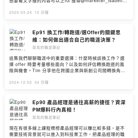
想要看文字版的內容可以上IG 搜尋@marketer_isabelle
Hsueh --Hosting provided by SoundOn
🙋 來賓介紹 這集沒來賓，就是我本人 Isabelle 行銷人從
台灣廣告公司走到美國科技/娛樂業 IG:
2025-03-24
·
10 分鐘
marketer_isabelle 🎧 想聽更多類似的主題？ Ep69 畢業
後第一份工作適合進大公司還是小公司？ Ep67 提高執行
力從這一步開始 🔔 我開啟了SoundOn的贊助功能，請我
Ep91 換工作/轉跑道/選Offer的關鍵思
一杯咖啡支持我繼續創作吧！
維：如何做出適合自己的職涯決策？
https://pay.soundon.fm/podcasts/36d92788-1be3-
菜鳥的職涯筆記
4b0c-b37e-2c8706d60fa8 🎯上IG看職場生存筆記｜美國
求職技巧｜美國留學申請的懶人包: marketer_isabelle 或
這集我們聊聊職涯中的重要選擇：什麼時候該換工作？選
是想聽特定主題、匿名發問/建議，可以填寫：
擇 offer 時要考量哪些面向？以及如何評估轉換跑道的風
https://forms.gle/BV471q7NhqvSeirr5 商業合作請私訊
險與機會。Tim 分享他在跨國企業與新創公司間轉換角色
我的IG marketer_isabelle 📣 Special Shout-out Audio
的心路歷程，以及如何在職涯交叉路口中做選擇，累積電
Engineer: Wayne Yang Beatmaker: Jeffrey Hsueh --
商、旅遊、娛樂、金融業的工作經驗。無論你是考慮轉職
2024-12-02
·
34 分鐘
Hosting provided by SoundOn
還是正在思索未來的方向，都能從中找到啟發！ 🎧 想聽更
多類似的主題？ Ep90 產品經理是通往高薪的捷徑？資深
PM爆料行內真相！ Ep68 怕被市場淘汰？那你一定要成為
Ep90 產品經理是通往高薪的捷徑？資深
雇主喜愛的「Ｔ型人才」 🙋 來賓介紹 Tim Cheug - Head
PM爆料行內真相！
of Product, Gogolook LinkedIn:
菜鳥的職涯筆記
https://www.linkedin.com/in/timc10/ 🔔 我開啟了
SoundOn的贊助功能，請我一杯咖啡支持我繼續創作吧！
現在有很多線上課程標榜產品經理可以賺比較多錢，是不
https://pay.soundon.fm/podcasts/36d92788-1be3-
需要技術背景就可以進入到科技業工作，把產品經理的職