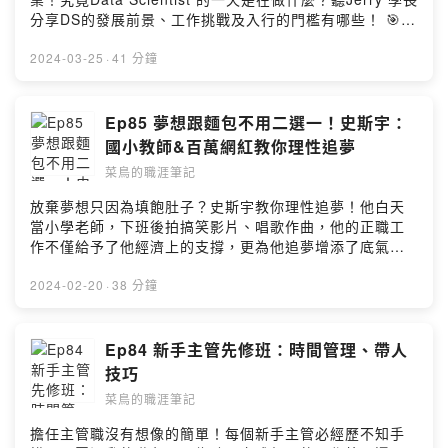
https://forms.gle/BV471q7NhqvSeirr5 📣 Special
分享DS的發展前景、工作挑戰及入行的門檻有哪些！ 🎯上
Shout-out Audio Engineer: Wayne Yang Beatmaker:
IG看職場生存筆記｜美國求職技巧｜美國留學申請的懶人
Jeffrey Hsueh --Hosting provided by SoundOn
包: marketer_isabelle 或是想聽特定主題、匿名發問/建
2024-03-25
·
41 分鐘
議，可以填寫：https://forms.gle/BV471q7NhqvSeirr5
🙋 來賓介紹 Jerry Yen, Senior Member Of Technical
Staff at AT&T LinkedIn:
Ep85 夢想跟麵包不用二選一！史斯宇：
https://www.linkedin.com/in/jerry-yen/ 📣 Special
國小教師&百萬網紅教你理性追夢
Shout-out Audio Engineer: Wayne Yang Beatmaker:
菜鳥的職涯筆記
Jeffrey Hsueh --Hosting provided by SoundOn
放棄夢想只因為填飽肚子？史斯宇教你理性追夢！他白天
當小學老師，下班後拍搞笑影片、唱歌作曲，他的正職工
作不僅給予了他經濟上的支撐，更為他追夢增添了底氣和
創作靈感。國小老師也能成為流量百萬的IG網紅，你也可
以勇敢追夢！ 🎯上IG看職場生存筆記｜美國求職技巧｜美
2024-02-20
·
38 分鐘
國留學申請的懶人包: marketer_isabelle 或是想聽特定主
題、匿名發問/建議，可以填寫：
https://forms.gle/BV471q7NhqvSeirr5 🙋 來賓介紹 SYA
Ep84 新手主管先修班：時間管理、帶人
史斯宇 偶爾搞笑＆唱歌很好聽的國小老師 他的IG：
技巧
@solomonhahamusic 他的音樂：
菜鳥的職涯筆記
https://open.spotify.com/artist/5KFPBuZ5A3eHa3PHZ
VD2cx?si=5QxW5oGvSbGEyqlQpCF3YA 📣 Special
擔任主管職沒有想像的簡單！每個新手主管必經歷不知手
Shout-out Audio Engineer: Wayne Yang Beatmaker: