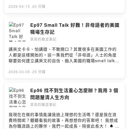
Compliance 的角色差異，以及金融業如何識別洗錢行為
如何怎麼評估 case study 的表現？ (14:16) 實際的Case
中的 red flags。 🔔 我開啟了SoundOn的贊助功能，請我
2026-04-13
·
20 分鐘
study分享 (18:56) 如何選Case study partner (20:00)
一杯咖啡支持我繼續創作吧！
練 case 總是不夠自信怎麼辦？ (22:38) 如何系統化準備
https://pay.soundon.fm/podcasts/36d92788-1be3-
Behavioral question(Mckinsey's PEI) ? (29:25) 拿到麥
4b0c-b37e-2c8706d60fa8 🙋 來賓介紹 Jenn Chiu - 金
Ep97 Small Talk 好難！非母語者的美國
肯錫offer 的關鍵 (30:46) 顧問會不會被AI 取代? 🔔 我開
融業的法令遵循主管 （洗錢防制師） 🎯上IG看職場生存筆
職場生存記
啟了SoundOn的贊助功能，請我一杯咖啡支持我繼續創作
記｜美國求職技巧｜美國留學申請的懶人包:
吧！ https://pay.soundon.fm/podcasts/36d92788-
菜鳥的職涯筆記
marketer_isabelle 或是想聽特定主題、匿名發問/建議，
1be3-4b0c-b37e-2c8706d60fa8 🎯上IG看美國職場生存
可以填寫：https://forms.gle/BV471q7NhqvSeirr5 商業
講英文卡卡、怕講錯、不敢開口？其實很多在美國工作的
筆記｜美國求職技巧｜美國留學申請的懶人包:
合作請私訊我的IG marketer_isabelle --Hosting
人都是這樣開始的。這一集我們從「非母語」人士的角度
marketer_isabelle 或是想聽特定主題、匿名發問/建議，
provided by SoundOn
聊要如何建立講英文的自信、融入美國的職場small talk文
可以填寫：https://forms.gle/BV471q7NhqvSeirr5 --
化，及調適講英文卡卡的囧境… 適合在國外生活、想出國
Hosting provided by SoundOn
讀書工作的你聽聽看！學姊說：「你越敢講，英文才會講
2026-03-09
·
29 分鐘
的越好！」 🔔 我開啟了SoundOn的贊助功能，請我一杯
咖啡支持我繼續創作吧！
https://pay.soundon.fm/podcasts/36d92788-1be3-
Ep96 找不到生活重心怎麼辦？我用 3 個
4b0c-b37e-2c8706d60fa8 🎧 想聽更多類似的主題？
問題釐清人生方向
Ep35 不一定要留學你也可以找美國工作 Ep46 拒當辦公
菜鳥的職涯筆記
室的隱形人！如何提升職場能見度？ 🎯上IG看職場生存筆
記｜美國求職技巧｜美國留學申請的懶人包:
我現在在做的事情能讓我過上理想的生活嗎？還是我在浪
marketer_isabelle 或是想聽特定主題、匿名發問/建議，
費時間呢？聽聽看我的故事，再想想你的答案吧！ 我想成
可以填寫：https://forms.gle/BV471q7NhqvSeirr5 商業
為你職涯路上的夥伴，我們一起成長，陪彼此長大！ 🔔 我