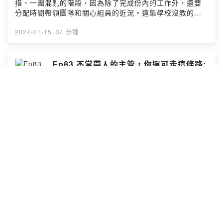
措、一團混亂的階段，因為除了完成份內的工作外，還要
Jeffrey Hsueh --Hosting provided by SoundOn
分配時間帶領團隊和關心組員的近況。這集學校沒教的新
手主管秘笈，教你有效分配時間、帶領團隊的技巧，想當
主管的你也不能錯過！ 🎯上IG看職場生存筆記｜美國求職
2024-01-15
·
34 分鐘
技巧｜美國留學申請的懶人包: marketer_isabelle 或是想
聽特定主題、匿名發問/建議，可以填寫：
https://forms.gle/BV471q7NhqvSeirr5 🙋 來賓介紹
Ep83 不當帶人的主管，你還可走這條路:
Hou-Ying Li, Director of Decision Sciences LinkedIn:
Individual Contributor
https://www.linkedin.com/in/hou-ying-li-134ab447/ 哈
菜鳥的職涯筆記
佛商業評論 Becoming the Boss：
[https://www.hbrtaiwan.com/article/10355/becoming-
誰說升遷一定要當主管？你也可以選擇當Individual
the-boss](<
Contributor(個人貢獻者)！而且IC賺的薪水不會比主管職
https://www.hbrtaiwan.com/article/10355/becoming-
還要低喔！聽聽當過主管的Howard來聊聊為什麼他不想當
the-boss>)>) 📣 Special Shout-out Audio Engineer:
帶人的People Manager、分析IC的發展潛力和瓶頸，以
Wayne Yang Beatmaker: Jeffrey Hsueh --Hosting
及什麼樣的人比較適合走IC這條路？ 🎯上IG看職場生存筆
2023-11-27
·
35 分鐘
provided by SoundOn
記｜美國求職技巧｜美國留學申請的懶人包:
marketer_isabelle 或是想聽特定主題、匿名發問/建議，
可以填寫：https://forms.gle/BV471q7NhqvSeirr5 🙋 來
Ep82 雙倍獲利方程式：邊工作邊學投
賓介紹 Howard Fan - Lead Data Engineer, T. Rowe
資！資產管理人在做什麼？
Price LinkedIn: https://www.linkedin.com/in/shih-hao-
菜鳥的職涯筆記
fan-b84a2986/ 📣 Special Shout-out Audio Engineer:
Wayne Yang Beatmaker: Jeffrey Hsueh --Hosting
Jacky 是私募基金公司中「專門投房地產的」資產管理