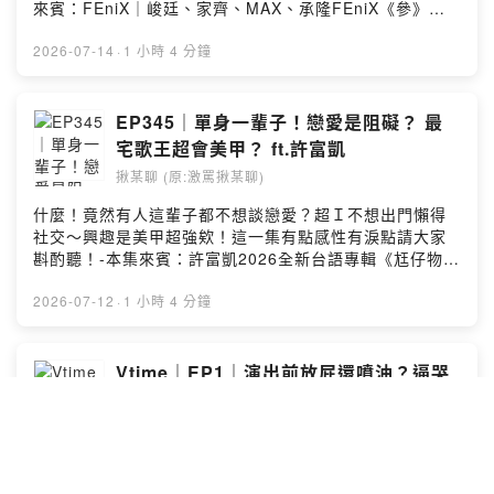
點圖文創意 G8d.creative@gmail.com激罵揪某聊｜
來賓：FEniX｜峻廷、家齊、MAX、承隆FEniX《參》💽
@jomotalk奧迪｜ @imauddie
片尾一起聽《Day Off》👉數位串流平台-🪖 當兵奇遇？怎
麼有點像浪漫配對節目？🪳 打工遇到米奇阿張？最怕會飛
2026-07-14
·
1 小時 4 分鐘
的S級阿張🍠 不敢吃芋頭？家齊：我寧願跟蟑螂交往！🔥
生氣了？群組收回訊息...MAX：我沒事啊～🌊 殘酷二選
一？女友跟貓咪掉到海裡要救誰？📱 砍柴！轉珠！射擊遊
EP345｜單身一輩子！戀愛是阻礙？ 最
戲？各種廣告手遊都玩過？💩 FEniX的廁所互相惡整怪事
宅歌王超會美甲？ ft.許富凱
連發！-喜歡請在Apple Podcast給我五星評論～或是有種
揪某聊 (原:激罵揪某聊)
你就抖內我（？https://open.firstory.me/join/jomotalk-
合作洽詢｜吉八點圖文創意 G8d.creative@gmail.com激
什麼！竟然有人這輩子都不想談戀愛？超Ｉ不想出門懶得
罵揪某聊｜ @jomotalk奧迪｜ @imauddie
社交～興趣是美甲超強欸！這一集有點感性有淚點請大家
斟酌聽！-本集來賓：許富凱2026全新台語專輯《尪仔物》
全台實體通路 👉 音樂串流平台上線許富凱《一五一拾》演
唱會｜2026年8月8日 15:10 ｜台北小巨蛋 👉 寬宏購票-
2026-07-12
·
1 小時 4 分鐘
🎤 許富凱：我從來沒有夢想當歌星？💅 許富凱的私人療癒
是做美甲？💔 我不需要戀愛～但不排斥下個月閃婚？🏠 好
想走好想走...出門一下我就馬上想回家！💧 淚點注意！粉
Vtime｜EP1｜演出前放屁還噴油？逼哭
絲的催淚人生故事！🐻 搜集公仔？蒐藏畫作！我還爆買一
經紀人狂抱怨！
中盒！😭 許富凱的爆哭之歌！竟然埋了親人故事！-喜歡請
揪某聊 (原:激罵揪某聊)
在Apple Podcast給我五星評論～或是有種你就抖內我
（？https://open.firstory.me/join/jomotalk-合作洽詢｜
颱風天突發！新單元！Vtime閒聊時間！雙週更！最會閒聊
吉八點圖文創意 G8d.creative@gmail.com激罵揪某聊｜
夥伴VERA來陪聊啦！第一集下猛藥這些播出真的沒關係