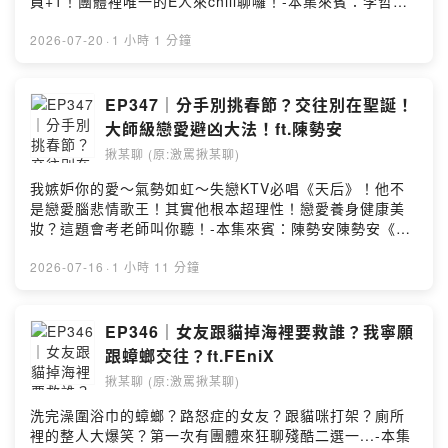
員+1！團體裡唯一的E人來chill聊囉！-本集來賓：李哲言
吉八點圖文創意 G8d.creative@gmail.com激罵揪某聊｜
｜Ozone全新單曲《重新把你寫進我100首情歌》👉串流
@jomotalk奧迪｜ @imauddie
音樂平台上架T CONCERT 偶像相遇祭 8/1(六) - 8/2(日)
2026-07-20
·
1 小時 1 分鐘
👉 ibon購票Atree夏樂祭 9/5(六) 12:30 / 19:00 👉 拓元
購票-🏆 金曲獎遞獎後台其實一點都不緊張？🪖 當兵超愛
美？早上五點半先上遮瑕膏～🦕 天龍人聚會！離開了天母
EP347｜分手別挑春節？交往別在聖誕！
就是遠距離（開玩笑的）🐶 看到狗勾影片就秒哭！哲言：
大師級戀愛避凶大法！ft.陳勢安
眼睛有沙子...💭 睡不著就會幻想：未來老婆小孩溫馨一家
揪某聊 (原:激罵揪某聊)
人💘 極度妹控！哲言：妹妹談戀愛都要先過我這關🎤 超懂
Ozone！團員個性解析！每個人都不一樣？-喜歡請在
我嫉妒你的愛～氣勢如虹～失戀KTV必唱《天后》！他不
Apple Podcast給我五星評論～或是有種你就抖內我（？
是戀愛腦悲情歌王！其實他根本超理性！戀愛養身健康美
https://open.firstory.me/join/jomotalk-合作洽詢｜吉八
妝？這題會考老師叫你聽！-本集來賓：陳勢安陳勢安《我
點圖文創意 G8d.creative@gmail.com激罵揪某聊｜
墜落你自由》👉 音樂串流平台上線《我墜落你自由》專輯
@jomotalk奧迪｜ @imauddie
簽唱會｜2026/7/19（日）👉 活動詳情13:30發放號碼牌
2026-07-16
·
1 小時 11 分鐘
｜統一時代百貨台北店 1F-🎤 超逼！逼原唱詮釋《天后》
甜美浪漫版💬 學會第一句台語竟然不是髒話？☔️ 陳勢安：
我不知道地球上有除濕機！🔥 本日金句：任何事情都是順
EP346｜女友跟貓掉海裡要救誰？我寧願
便！沒有意志力！💔 分手一定要當面提？奧迪：這麼隆重
跟蟑螂交往？ft.FEniX
喔？💘 超會談戀愛！送禮有訣竅！千萬別踩雷！💌 交往千
揪某聊 (原:激罵揪某聊)
萬不要挑節日？分手也是！-喜歡請在Apple Podcast給我
五星評論～或是有種你就抖內我（？
洗完澡圍浴巾的蟑螂？路怒症的女友？跟貓咪打架？廁所
https://open.firstory.me/join/jomotalk-合作洽詢｜吉八
裡的整人大爆笑？第一次有團體來狂聊殘酷二選一...-本集