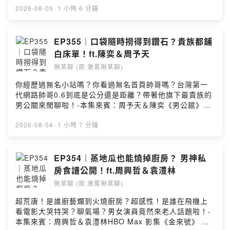
點圖文創意 G8d.creative@gmail.com激罵揪某聊｜
播中每週六晚間9點 公共電視首播｜Netflix、Hami
2026-08-05
·
1 小時 6 分鐘
@jomotalk奧迪｜ @imauddie
Video、MyVideo-🕶️ 超帥！小吃店跟粉絲大姐的隔空鼓
勵！🏆 我曾經超嫉妒！金鐘獎迷思不只是榮耀？💍 兩樣
情！阿迪求婚超浪漫佈局！姚淳耀尷尬了...🔥 超扣分直
EP355｜口袋隨時撈得到鑽石？貴族都鋪
男？姚淳耀送我太太重複的禮物！🦷 沖牙機？廚餘機？線
白床單！ft.陳奕＆周予天
上課程？等等這集沒業配！📷 老婆太龜毛？人夫腳架拍照
揪某聊 (原:激罵揪某聊)
拍不好氣到罵髒話？💩 媒體快來拍？如果能紅我願在忠孝
東路大便？-喜歡請在Apple Podcast給我五星評論～或是
你經歷過無名小站嗎？你看過無名首頁帥哥嗎？台灣第一
有種你就抖內我（？
代網路帥哥0.6到底是公分還是距離？帶著他旗下最貴族的
https://open.firstory.me/join/jomotalk-合作洽詢｜吉八
男公關來閒聊啦！-本集來賓：周予天＆陳奕《男公館》
點圖文創意 G8d.creative@gmail.com激罵揪某聊｜
Netflix / 愛奇藝國際版 / 三立都會台 👉 全平台上架男公
@jomotalk奧迪｜ @imauddie
館同樂會 👉 遠大售票系統8/23（日）14:00｜WESTAR
2026-08-04
·
1 小時 7 分鐘
台北市萬華區漢中街116號8樓-✨ 長得太耀眼？陳奕出門
逛街搶走簽唱會粉絲？🍆 性慾狂的角色？想不到這麼搶
手！！！💌 帥到困擾！學生時期置物櫃都塞滿情書跟三
EP354｜蒸地瓜也能燒掉廚房？ 男神私
餐？🧦 群男共演到底現場最臭的是誰？💎 床鋪白色床單？
房食譜公開！ft.周興哲＆袁澧林
有管家？周予天是貴族世家！💴 地上有鑽石不要撿！奧迪
揪某聊 (原:激罵揪某聊)
差點被冥婚？🪩 詐騙！不要相信日本男公關的宣傳照？-喜
歡請在Apple Podcast給我五星評論～或是有種你就抖內
超荒唐！是誰廚藝爛到火燒廚房？超感性！是誰在飛機上
我（？https://open.firstory.me/join/jomotalk-合作洽詢
看電影大哭特哭？聊氣場？男女演員竟然來老人話題啦！-
｜吉八點圖文創意 G8d.creative@gmail.com激罵揪某聊
本集來賓：周興哲＆袁澧林HBO Max 影集《金來號》 👉
｜ @jomotalk奧迪｜ @imauddie