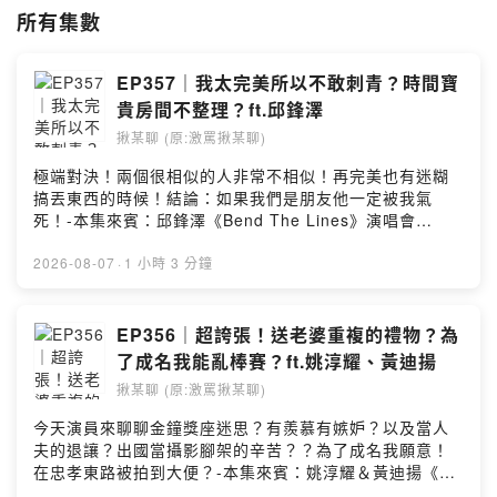
所有集數
EP357｜我太完美所以不敢刺青？時間寶
貴房間不整理？ft.邱鋒澤
揪某聊 (原:激罵揪某聊)
極端對決！兩個很相似的人非常不相似！再完美也有迷糊
搞丟東西的時候！結論：如果我們是朋友他一定被我氣
死！-本集來賓：邱鋒澤《Bend The Lines》演唱會
8/22(六)19:30 ｜台北流行音樂中心 👉寬宏售票邱鋒澤全
新單曲《 i don't wanna be friends》👉
2026-08-07
·
1 小時 3 分鐘
https://kham.com.tw/application/UTK02/UTK0201_.as
px?PRODUCT_ID=P19R2KJI串流平台上架-🎾 迷上匹克
球？勝負欲是跟自己在競爭！🧜 怕後悔？深思熟慮的個性
EP356｜超誇張！送老婆重複的禮物？為
讓我難以刺青✨ 你是Ｔ人嗎？邱鋒澤：我是完美的人！🎧
了成名我能亂棒賽？ft.姚淳耀、黃迪揚
完美的人也迷糊！一天到晚搞丟airpod？🃏 童心噴發！迷
揪某聊 (原:激罵揪某聊)
上卡牌迷到想出自己的卡牌？⏰ 奧迪點Ubereat點三小
時？鋒澤：太浪費時間！📦 時間很寶貴！整理房間不是最
今天演員來聊聊金鐘獎座迷思？有羨慕有嫉妒？以及當人
重要的事！-喜歡請在Apple Podcast給我五星評論～或是
夫的退讓？出國當攝影腳架的辛苦？？為了成名我願意！
有種你就抖內我（？
在忠孝東路被拍到大便？-本集來賓：姚淳耀＆黃迪揚《成
https://open.firstory.me/join/jomotalk-合作洽詢｜吉八
名在望》李國毅｜姚淳耀｜蔡亘晏｜黃迪揚 👉 串流平台跟