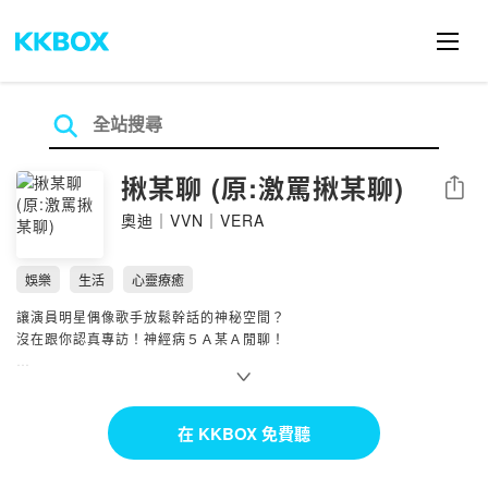
揪某聊 (原:激罵揪某聊)
分享
奧迪｜VVN｜VERA
娛樂
生活
心靈療癒
讓演員明星偶像歌手放鬆幹話的神秘空間？
沒在跟你認真專訪！神經病５Ａ某Ａ閒聊！
合作請來信
g8d.creative@gmail.com
-
揪某聊 IG： @jomotalk
在 KKBOX 免費聽
奧迪 IG： @imauddie