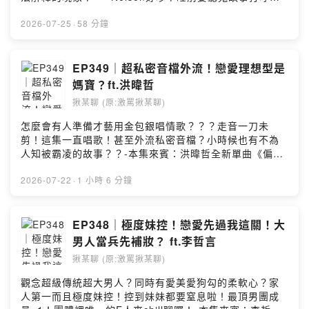
超大聲🙀 孟維：常常夢到自己被殺或摔死欸...💧 藍弟夢到
姊姊死掉！想著想著就哭了？🔪 只是夢！奧迪：夢到自己
2026-07-25
·
58 分鐘
是殺人兇手好焦慮👻 藍弟卡陰肩膀重？孟維：把你身高壓
低了！🎧 你聽見了嗎？收錄到超明顯奇怪音頻！🚿 蔡朕洗
澡遇怪事？朋友被瑪麗媽媽支開了～💘 比起夢到戀愛？更
EP349｜超私密音檔外流！戀愛理想型是
想夢到TWICE跟BLACKPINK-⚠️ 珍惜生命，自殺不能解決
媽寶？ft.洪暐哲
問題，生命一定可以找到出路。」若需諮商或相關協助，
揪某聊 (原:激罵揪某聊)
可撥打衛福部安心專線 1925、生命線專線 1995 或張老師
服務專線 1980。-喜歡請在Apple Podcast給我五星評論
怎麼會有人準備才藝用金包銀唱情歌？？？走音一刀未
～或是有種你就抖內我（？
剪！這集一直唱歌！甚至外流私密音檔？小時候也有不為
https://open.firstory.me/join/jomotalk-合作洽詢｜吉八
人知被霸凌的故事？？-本集來賓：洪暐哲全新單曲《偏
點圖文創意 G8d.creative@gmail.com激罵揪某聊｜
偏》👉 串流音樂平台上架洪暐哲《偏偏》新歌分享會
@jomotalk奧迪｜ @imauddie
8/1(六)15:30-17:00｜新光三越嘉義垂楊店1F廣場年代
2026-07-22
·
1 小時 6 分鐘
MUCH 《我就是要》打歌舞台｜8/16(日)起，每週日晚上
8點｜Youtube平台上架-🌹 超帥偶像的隱藏才藝是阮月
嬌？！🎤 大家不記得我唱歌？只希望我開脫口秀！🔞 超神
EP348｜極度妹控！戀愛先過我這關！大
秘私密音檔外流！荒唐到我笑哭～🍼 戀愛遇媽寶？洪暐
男人當兵先補妝？ ft.李哲言
哲：我覺得很棒欸～💰 粉絲要幹嘛都ＯＫ？因為他們有花
揪某聊 (原:激罵揪某聊)
錢（開玩笑的🩹 從小被霸凌！那些都是我變更好的養分！
🔥 互相逼迫現場？逼奧迪唱歌？強迫暐哲裝可愛？-喜歡請
觀念超級傳統超大男人？同時有愛美愛狗勾的柔軟心？家
在Apple Podcast給我五星評論～或是有種你就抖內我
人第一而且極度妹控！控到妹妹都要窒息啦！最頂男團成
（？https://open.firstory.me/join/jomotalk-合作洽詢｜