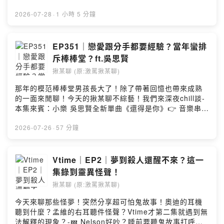
Podcast給我五星評論～或是有種你就抖內我（？
霏、鄭煒齡NETFLIX影集《聰明鎮》7/28 全集上線 👉 直
https://open.firstory.me/join/jomotalk-合作洽詢｜吉八
接看-🪞 富江是恐怖女王嗎？我倒覺得他很寂寞...👻 靈異
2026-07-28
·
1 小時 5 分鐘
點圖文創意 G8d.creative@gmail.com激罵揪某聊｜
體質？煒齡：朋友租屋都要找我去鑒定💧 天心姐聊恐怖故
@jomotalk奧迪｜ @imauddie
事～卻聊到淚灑揪某聊！🤬 情緒不到怎麼辦？天心：我有
髒話演技法？☎️ IG不封鎖媽媽？姸霏：感情超好每天都通
EP351｜戀愛跟分手都要經驗？當年蠻排
話👁️ 演戲哭不出來？滴綠油精結果大爆哭～🎬 演技大考
斥棒棒堂？ft.吳思賢
驗：逼死三位演技派女演員！-喜歡請在Apple Podcast給
揪某聊 (原:激罵揪某聊)
我五星評論～或是有種你就抖內我（？
https://open.firstory.me/join/jomotalk-合作洽詢｜吉八
那年的模范棒棒堂男孩長大了！除了帶著回憶也帶來成熟
點圖文創意 G8d.creative@gmail.com激罵揪某聊｜
的一面來閒聊！今天的揪某聊不綜藝！我們來深夜chill談-
@jomotalk奧迪｜ @imauddie
本集來賓：小樂 吳思賢全新單曲《還得是你》👉 音樂串流
平台上架《還得是你 Beyond You》演唱會｜
8/14(五)19:30｜Legacy TERA 👉 馬上購票-🍭 誤打誤撞
2026-07-26
·
57 分鐘
進棒棒堂？小樂：當年蠻排斥的💌 超正信！練習對人生歷
程我都抱著感謝✈️ 密集工作一定放假！有空就要往外飛～
💉 剛出道其實醫生爸媽反對我進演藝圈？💓 戀愛跟分手都
Vtime｜EP2｜夢到殺人還醒不來？這一
需要經驗？壞習慣慢慢練習改～🔢 不浪費時間！演算法跟
集錄到靈異怪聲！
數字無法綁架我💧 最近因為一首歌而哭！結果幫別人打
揪某聊 (原:激罵揪某聊)
歌？-喜歡請在Apple Podcast給我五星評論～或是有種你
就抖內我（？https://open.firstory.me/join/jomotalk-合
今天來聊那些怪夢！突然分享超可怕鬼故事！奧迪的耳機
作洽詢｜吉八點圖文創意 G8d.creative@gmail.com激罵
聽到什麼？孟維的右耳聽件怪聲？Vtime才第二集就遇到無
揪某聊｜ @jomotalk奧迪｜ @imauddie
法解釋的現象？-💤 Nelson好吵？睡前要聽鬼故事打呼還