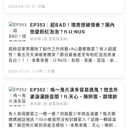
7/31串流上線主演｜周興哲、袁澧林、邵雨薇、黃冠智、
林思宇、林敬倫、吳思賢-㊙️ 加ＸＸ？周興哲拿手菜紅燒雞
2026-08-03
·
51 分鐘
食譜公開！🔥 袁澧林廚房苦手？乾燒地瓜差點燒廚房！🪳
哎喲！袁澧林家裡很髒有阿張（開玩笑的💧 在飛機上看電
影容易哭？Eric：是因為高空吧？💸 買衣服捐出去？
EP353｜超BAD！壞男想被領養？團內
Angela衝動購物是紓解壓力！🏃 個性超Ｉ？袁澧林：那
戀愛粉紅泡泡？ft.U:NUS
我...先回去啦～-喜歡請在Apple Podcast給我五星評論～
揪某聊 (原:激罵揪某聊)
或是有種你就抖內我（？
https://open.firstory.me/join/jomotalk-合作洽詢｜吉八
超帥冠軍男團除了創作之外綜藝+9心靈都擔當？有人超感
點圖文創意 G8d.creative@gmail.com激罵揪某聊｜
性！看五月天演唱會醜哭？節目最後甚至有粉紅泡泡浪漫
@jomotalk奧迪｜ @imauddie
告白！！！-本集來賓：U:NUS｜有翔、胥崴、昱廷、承祐
全新專輯《U:NFOLD》 👉 串流平台、實體專輯上架
《U:NFOLD : SOMEDAY》 演唱會 ｜8/15 (六) 18:30 台
2026-07-31
·
1 小時 1 分鐘
中圓滿戶外劇場《U:NFOLD:SOMEDAY》簽唱會8/1(六)
13:30｜DREAM PLAZA 1F LillA 戶外廣場8/8(六) 13:30
｜高雄夢時代 幸福廣場-🛸 千禧年對00後已經是復古了
EP352｜嗚～鬼片演多容易遇鬼？想念外
嗎？💸 偶像窮偶像苦～但偶像不說？🎤 氣自己唱不好？胥
婆淚灑錄音間！ft.天心、陳姸霏、鄭煒齡
崴氣爆槌麥克風？🤬 不吵架男團？有翔：每天都在看不爽
揪某聊 (原:激罵揪某聊)
🔥 殺氣書生！胥崴超煞氣勢+9感超狂！🍋 有翔脾氣超級
好！但超會偷偷高級酸？💧 昱廷哭點超低！聊著聊著就要
有人長得跟富江一模一樣？但超愛少年熱血漫畫？每天跟
哭了！💘 談戀愛太浪費時間？有翔：我40幾歲再結婚🍼
媽媽通話視訊？IG小帳竟然沒有封鎖家人？話鋒一轉超溫
『我想被你領養』粉紅泡泡浪漫告白？-喜歡請在Apple
馨？聊恐怖片聊到哭是怎樣啦！-本集來賓：天心、陳姸