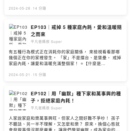
LINE客服｜https://lin.ee/dXPhchf 🔸️透過不同平台認識
學習訓練系統」，大家都叫它“小i”。遵循學習母語「聽→
我們｜https://linktr.ee/ienglish.tw --- ⭐️【About 超爸
說→讀→寫」的規律，並依據學習者行為及掌握程度利用
2024-05-28
·
14 分鐘
Eric & 超媽 Kelin】 同時身爲青少年、兒童及幼童的三寶
大數據與 AI 智能推送適合學習教材，讓學習者自然學習英
爸媽，Eric曾是小留學生，Kelin 是土生土長的台灣小孩，
文，同時精準有效提升聽力、口語和閱讀力，適合所有年
兩人各自從遙遠的南北半球飛到上海工作，從相識、結婚
齡及程度學習者。 🔸️官方網站介紹｜
EP103｜戒掉 5 種家庭內耗，愛和溫暖隨
到養育3個孩子，經歷過不同國家的教育和工作環境，深刻
https://reurl.cc/aLQvW3 🔸️諮詢LINE客服｜
之而來
體會中英雙語和家庭教育對孩子的重要，回台後兩人全身
https://lin.ee/dXPhchf 🔸️透過不同認識我們｜
心投入英語和家庭教育工作，共同創辦「iEnglish為愛發光
平凡爸媽很 Super
https://linktr.ee/ienglish.tw --- ⭐️【About 超爸 Eric &
教育」。 🔸️超爸Eric & 超媽Kelin粉專｜
超媽 Kelin】 同時身爲青少年、兒童及幼童的三寶爸媽，
有五種行為模式正在消耗你的家庭關係， 來檢視看看那哪
https://www.facebook.com/weiaishine ⭐️【本節目由
Eric曾是小留學生，Kelin 是土生土長的台灣小孩，兩人各
幾個正在你的家裡發生。 「家」不是擂台、是堡壘， 戒掉
iEnglish 為愛發光教育提供】 🔸️認識我們｜
自從遙遠的南北半球飛到上海工作，從相識、結婚到養育3
家庭內耗，讓愛和溫暖充滿整個家！ ⭐️【什麼是
https://linktr.ee/ienglish.tw 🔸️寫信給我｜
個孩子，經歷過不同國家的教育和工作環境，深刻體會中
iEnglish？】 全稱「iEnglish類母語英語學習訓練系
ienglish.podcast@gmail.com Produced by iEnglish 為
英雙語和家庭教育對孩子的重要，回台後兩人全身心投入
統」，大家都叫它“小i”。遵循學習母語「聽→說→讀→
2024-05-21
·
15 分鐘
愛發光教育 & 節目製作人Jocelyn Jhu ( 節目製作｜
英語和家庭教育工作，共同創辦「iEnglish為愛發光教
寫」的規律，並依據學習者行為及掌握程度利用大數據與
https://linktr.ee/podcastcone ) --Hosting provided by
育」。 🔸️超爸Eric & 超媽Kelin粉專｜
AI 智能推送適合學習教材，讓學習者自然學習英文，同時
SoundOn
https://www.facebook.com/weiaishine ⭐️【本節目由
精準有效提升聽力、口語和閱讀力，適合所有年齡及程度
EP102｜用「幽默」種下家和萬事興的種
iEnglish 為愛發光教育提供】 🔸️認識我們｜
學習者。 🔸️官方網站介紹｜https://reurl.cc/aLQvW3 🔸️
子，拒絕家庭內耗！
https://linktr.ee/ienglish.tw 🔸️寫信給我｜
諮詢LINE客服｜https://lin.ee/dXPhchf 🔸️透過不同認識
ienglish.podcast@gmail.com Produced by iEnglish 為
平凡爸媽很 Super
我們｜https://linktr.ee/ienglish.tw --- ⭐️【About 超爸
愛發光教育 & 節目製作人Jocelyn Jhu ( 節目製作｜
Eric & 超媽 Kelin】 同時身爲青少年、兒童及幼童的三寶
人家說家庭和樂萬事興旺，但家人之間好難不爭吵！ 孩子
https://linktr.ee/podcastcone ) --Hosting provided by
爸媽，Eric曾是小留學生，Kelin 是土生土長的台灣小孩，
不聽話、另一半不理解，又怎麼和樂？ 原來，換個心態就
SoundOn
兩人各自從遙遠的南北半球飛到上海工作，從相識、結婚
會發現事情沒那麼嚴重， 讓我們學習幽默，成為家中的調