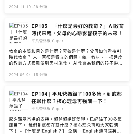
揮別工業時代標準化的教育方式， 從教育底層改變，聽楊
大數據與 AI 智能推送適合學習教材，讓學習者自然學習英
光老師分享實際案例， 沒有一個孩子不能學好！
2024-11-19
·
28 分鐘
文，同時精準有效提升聽力、口語和閱讀力，適合所有年
⭐️【About 超爸 Eric & 超媽 Kelin】 家有青少年和小學生
齡及程度學習者。 🔸️平凡爸媽聽眾購買諮詢👉
的三寶爸媽，Eric曾是小留學生，Kelin 是土生土長的台灣
https://lin.ee/EjnvmZ8 🔸️透過不同平台認識我們｜
小孩，兩人各自從遙遠的南北半球飛到上海工作，從相
EP105｜「什麼是最好的教育？」AI教育
https://linktr.ee/ienglish.tw Produced by iEnglish 為愛
識、結婚到養育3個孩子，經歷過不同國家的教育和工作環
時代來臨，父母的心態影響孩子的未來！
發光教育 --Hosting provided by SoundOn
境，深刻體會中英雙語和家庭教育對孩子的重要，回台後
平凡爸媽很 Super
兩人全身心投入英語和家庭教育工作，共同創辦「iEnglish
為愛發光教育」。 🔸️平凡爸媽很Super粉專｜
教育的本質和目的是什麼？素養是什麼？父母如何看待AI
https://www.facebook.com/weiaishine 🔸️加入LINE好友
時代教育？ 人一直都是獨立的個體，統一教材、一樣進度
｜https://lin.ee/EjnvmZ8 🔸️合作洽談｜
的教育方式很難做到因材施教， AI教育為我們的孩子帶來
weiaishine@gmail.com ⭐️【本節目由 iEnglish 為愛發光
什麼改變？父母有必要好好了解～ 因為未來的教育差異不
教育提供】 什麼是iEnglish？ 全稱「iEnglish類母語英語
再只是城鄉差距、或考試成績，更是在於會不會運用工
2024-06-04
·
15 分鐘
學習訓練系統」，大家都叫它“小i”。遵循學習母語「聽→
具！ ⭐️【什麼是iEnglish？】 全稱「iEnglish類母語英語
說→讀→寫」的規律，並依據學習者行為及掌握程度利用
學習訓練系統」，大家都叫它“小i”。遵循學習母語「聽→
大數據與 AI 智能推送適合學習教材，讓學習者自然學習英
說→讀→寫」的規律，並依據學習者行為及掌握程度利用
EP104 | 平凡爸媽錄了100多集，到底都
文，同時精準有效提升聽力、口語和閱讀力，適合所有年
大數據與 AI 智能推送適合學習教材，讓學習者自然學習英
在聊什麼？核心理念再強調一下！
齡及程度學習者。 🔸️平凡爸媽聽眾購買諮詢👉
文，同時精準有效提升聽力、口語和閱讀力，適合所有年
https://lin.ee/EjnvmZ8 🔸️透過不同平台認識我們｜
平凡爸媽很 Super
齡及程度學習者。 ⭐️平凡爸媽聽眾購買連結👉
https://linktr.ee/ienglish.tw Produced by iEnglish 為愛
https://ienglishtw.com/product/wafg-001/ 2024年6月
感謝聽眾爸媽的支持，超爸超媽好愛聊，已經錄了00多集
發光教育 --Hosting provided by SoundOn
底前購買，結帳輸入折價碼 「super AI」可享300元優
節目了， 我們到底都在聊什麼？核心理念再和大家強調一
惠。 🔸️官方網站介紹｜https://reurl.cc/aLQvW3 🔸️諮詢
下！ ⭐️【什麼是iEnglish？】 全稱「iEnglish類母語英語