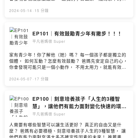
到養育3個孩子，經歷過不同國家的教育和工作環境，深刻
和劑， 拒絕家庭內耗，種下家和萬事興的種子。 ⭐️【什麼
體會中英雙語和家庭教育對孩子的重要，回台後兩人全身
是iEnglish？】 全稱「iEnglish類母語英語學習訓練系
2024-05-14
·
15 分鐘
心投入英語和家庭教育工作，共同創辦「iEnglish為愛發光
統」，大家都叫它“小i”。遵循學習母語「聽→說→讀→
教育」。 🔸️超爸Eric & 超媽Kelin粉專｜
寫」的規律，並依據學習者行為及掌握程度利用大數據與
https://www.facebook.com/weiaishine ⭐️【本節目由
AI 智能推送適合學習教材，讓學習者自然學習英文，同時
EP101｜有效鼓勵青少年有撇步！！！
iEnglish 為愛發光教育提供】 🔸️認識我們｜
精準有效提升聽力、口語和閱讀力，適合所有年齡及程度
https://linktr.ee/ienglish.tw 🔸️寫信給我｜
平凡爸媽很 Super
學習者。 🔸️官方網站介紹｜https://reurl.cc/aLQvW3 🔸️
ienglish.podcast@gmail.com Produced by iEnglish 為
諮詢LINE客服｜https://lin.ee/dXPhchf 🔸️透過不同認識
愛發光教育 & 節目製作人Jocelyn Jhu ( 節目製作｜
我們｜https://linktr.ee/ienglish.tw --- ⭐️【About 超爸
家有青少年！你了解他（她）嗎？ 每一個孩子都是獨立的
https://linktr.ee/podcastcone ) --Hosting provided by
Eric & 超媽 Kelin】 同時身爲青少年、兒童及幼童的三寶
個體， 如何互動？怎麼有效鼓勵？ 爸媽先安定自己的心，
SoundOn
爸媽，Eric曾是小留學生，Kelin 是土生土長的台灣小孩，
你會發現可能只是一個小動作， 不用太用力，就能有效鼓
兩人各自從遙遠的南北半球飛到上海工作，從相識、結婚
勵青少年孩子！ ⭐️【什麼是iEnglish？】 全稱「iEnglish
到養育3個孩子，經歷過不同國家的教育和工作環境，深刻
類母語英語學習訓練系統」，大家都叫它“小i”。遵循學習
2024-05-07
·
17 分鐘
體會中英雙語和家庭教育對孩子的重要，回台後兩人全身
母語「聽→說→讀→寫」的規律，並依據學習者行為及掌
心投入英語和家庭教育工作，共同創辦「iEnglish為愛發光
握程度利用大數據與 AI 智能推送適合學習教材，讓學習者
教育」。 🔸️超爸Eric & 超媽Kelin粉專｜
自然學習英文，同時精準有效提升聽力、口語和閱讀力，
EP100｜刻意培養孩子「人生的3種智
https://www.facebook.com/weiaishine ⭐️【本節目由
適合所有年齡及程度學習者。 🔸️官方網站介紹｜
慧」，讓他們有能力面對變化快速的環
iEnglish 為愛發光教育提供】 🔸️認識我們｜
https://reurl.cc/aLQvW3 🔸️諮詢LINE客服｜
境！
平凡爸媽很 Super
https://linktr.ee/ienglish.tw 🔸️寫信給我｜
https://lin.ee/dXPhchf 🔸️透過不同認識我們｜
ienglish.podcast@gmail.com Produced by iEnglish 為
https://linktr.ee/ienglish.tw --- ⭐️【About 超爸 Eric &
人需要有哪些智慧可以讓生活更好？ 真正的自由又是什
愛發光教育 & 節目製作人Jocelyn Jhu ( 節目製作｜
超媽 Kelin】 同時身爲青少年、兒童及幼童的三寶爸媽，
麼？ 爸媽有必要積極、刻意培養孩子人生的3種智慧， 讓
https://linktr.ee/podcastcone ) --Hosting provided by
Eric曾是小留學生，Kelin 是土生土長的台灣小孩，兩人各
他們有能力面對充滿太多不確定性因素的未來！ 推薦書