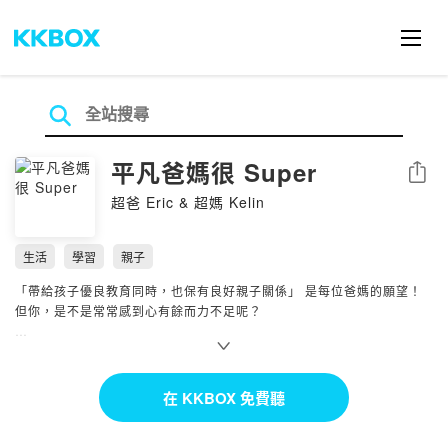
平凡爸媽很 Super
分享
超爸 Eric & 超媽 Kelin
生活
學習
親子
「帶給孩子優良教育同時，也保有良好親子關係」 是每位爸媽的願望！
但你，是不是常常感到心有餘而力不足呢？
在【💪平凡爸媽很 Super】的節目裡，我們想跟你說：「每位陪伴孩子
成長的平凡爸媽，都是不簡單的 Super Parents！」我們和很多父母一
樣，在教育這條路上不停跌跌撞撞，其實你並不孤單！
在 KKBOX 免費聽
節目中不只分享我們的家庭經驗