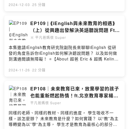
🔸️透過不同平台認識我們👇
2024-12-03
·
25 分鐘
https://linktr.ee/ienglish.tw
Produced by iEnglish 為愛發光教育
EP109 | ⟪iEnglish與未來教育的相遇⟫
（上）從興趣出發解決英語聽說問題 Ft.
--
楊光老師
平凡爸媽很 Super
🄴
Hosting provided by SoundOn
本集邀請iEnglish教育研究院副院長來聊聊iEnglish 從研
發的角度告訴你iEnglish如何解決聼說問題？ 以及如何做
到溝通閲讀無障礙！ ⭐️【About 超爸 Eric & 超媽 Kelin】
家有青少年和小學生的三寶爸媽，Eric曾是小留學生，
Kelin 是土生土長的台灣小孩，兩人各自從遙遠的南北半球
2024-11-26
·
22 分鐘
飛到上海工作，從相識、結婚到養育3個孩子，經歷過不同
國家的教育和工作環境，深刻體會中英雙語和家庭教育對
孩子的重要，回台後兩人全身心投入英語和家庭教育工
EP108｜未來教育已來，放棄學習的孩子
作，共同創辦「iEnglish為愛發光教育」。 🔸️平凡爸媽很
也能重新燃起熱情！ft.北京教育專家楊光
Super粉專｜https://www.facebook.com/weiaishine 🔸️
老師
平凡爸媽很 Super
加入LINE好友｜https://lin.ee/EjnvmZ8 🔸️合作洽談｜
weiaishine@gmail.com ⭐️【本節目由 iEnglish 為愛發光
同樣的老師、同樣的教材、同樣的進度， 學生吸收不一
教育提供】 什麼是iEnglish？ 全稱「iEnglish類母語英語
樣，該怎麼辦？ 未來教育是什麼？如何實踐？ 以“教”為主
學習訓練系統」，大家都叫它“小i”。遵循學習母語「聽→
導轉變為以”學“為主導， 學生才是教育為最核心的部分。
說→讀→寫」的規律，並依據學習者行為及掌握程度利用