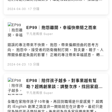
SoundOn
自從遙遠的南北半球飛到上海工作，從相識、結婚到養育3
籍：《富爸爸商學院：銷售致富的財商教育》 作者：羅伯
個孩子，經歷過不同國家的教育和工作環境，深刻體會中
特·T·清崎 ⭐️【什麼是iEnglish？】 全稱「iEnglish類母語
2024-04-30
·
17 分鐘
英雙語和家庭教育對孩子的重要，回台後兩人全身心投入
英語學習訓練系統」，大家都叫它“小i”。遵循學習母語
英語和家庭教育工作，共同創辦「iEnglish為愛發光教
「聽→說→讀→寫」的規律，並依據學習者行為及掌握程
育」。 🔸️超爸Eric & 超媽Kelin粉專｜
度利用大數據與 AI 智能推送適合學習教材，讓學習者自然
EP99｜抱怨離開，幸福快樂隨之而來
https://www.facebook.com/weiaishine ⭐️【本節目由
學習英文，同時精準有效提升聽力、口語和閱讀力，適合
iEnglish 為愛發光教育提供】 🔸️認識我們｜
平凡爸媽很 Super
所有年齡及程度學習者。 🔸️官方網站介紹｜
https://linktr.ee/ienglish.tw 🔸️寫信給我｜
https://reurl.cc/aLQvW3 🔸️諮詢LINE客服｜
ienglish.podcast@gmail.com Produced by iEnglish 為
https://lin.ee/dXPhchf 🔸️透過不同認識我們｜
錯誤的專注帶來不快樂， 抱怨，帶來偏頗扭曲的思考方
愛發光教育 & 節目製作人Jocelyn Jhu ( 節目製作｜
https://linktr.ee/ienglish.tw ⭐️平凡爸媽聽眾購買連結👉
向， 抱怨中，接受者的防衛機制打開， 對夫妻、親子、人
https://linktr.ee/podcastcone ) --Hosting provided by
https://ienglishtw.com/product/wafg-001/ 結帳時輸入
際關係都是負面的影響！ 正確的專注帶來幸福感恩， 轉移
SoundOn
折價碼 「iEnglish1300」可享1300元優惠。 ---
眼光，不放大錯誤的專注， 將正確的專注放大、再放大，
⭐️【About 超爸 Eric & 超媽 Kelin】 同時身爲青少年、兒
父母可以幫助孩子一更快樂！ ⭐️【什麼是iEnglish？】 全
2024-04-23
·
13 分鐘
童及幼童的三寶爸媽，Eric曾是小留學生，Kelin 是土生土
稱「iEnglish類母語英語學習訓練系統」，大家都叫它“小
長的台灣小孩，兩人各自從遙遠的南北半球飛到上海工
i”。遵循學習母語「聽→說→讀→寫」的規律，並依據學習
作，從相識、結婚到養育3個孩子，經歷過不同國家的教育
者行為及掌握程度利用大數據與 AI 智能推送適合學習教
EP98｜陪伴孩子越多，對事業越有幫
和工作環境，深刻體會中英雙語和家庭教育對孩子的重
材，讓學習者自然學習英文，同時精準有效提升聽力、口
助？超媽創業談：調整次序，找回家庭和
要，回台後兩人全身心投入英語和家庭教育工作，共同創
語和閱讀力，適合所有年齡及程度學習者。 🔸️官方網站介
工作的平衡！
平凡爸媽很 Super
辦「iEnglish為愛發光教育」。 🔸️超爸Eric & 超媽Kelin粉
紹｜https://reurl.cc/aLQvW3 🔸️諮詢LINE客服｜
專｜https://www.facebook.com/weiaishine ⭐️【本節目
https://lin.ee/dXPhchf 🔸️透過不同認識我們｜
全職在家陪伴孩子10年後，再回到職場是什麼感覺？ 超媽
由 iEnglish 為愛發光教育提供】 🔸️認識我們｜
https://linktr.ee/ienglish.tw ⭐️平凡爸媽聽眾購買連結👉
的 iEnglish 創業之路並非一開始就在在計畫中，最初只是
https://linktr.ee/ienglish.tw 🔸️寫信給我｜
https://ienglishtw.com/product/wafg-001/ 結帳時輸入
因為陪伴孩子學好英文，後來卻為許多家庭帶來影響。 超