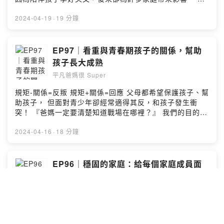
ienglish.podcast@gmail.com Produced by iEnglish 為
折價碼 「iEnglish1300」可享1300元優惠。 ---
媽說：「創業初期全心投入工作中，陪伴老公和孩子都變
愛發光教育 & 節目製作人Jocelyn Jhu ( 節目製作｜
⭐️【About 超爸 Eric & 超媽 Kelin】 同時身爲青少年、兒
得很沒有品質，但還好能及時覺察並調整次序，很快找回
2024-04-19
·
19 分鐘
https://linktr.ee/podcastcone ) --Hosting provided by
童及幼童的三寶爸媽，Eric曾是小留學生，Kelin 是土生土
家庭和工作的平衡。經歷 "陪伴孩子越多，對事業越有幫
SoundOn
長的台灣小孩，兩人各自從遙遠的南北半球飛到上海工
助" 的美好過程，期待和媽媽們一起交流，彼此鼓勵！」
作，從相識、結婚到養育3個孩子，經歷過不同國家的教育
⭐️【什麼是iEnglish？】 全稱「iEnglish類母語英語學習訓
EP97｜看重與青春期孩子的關係，幫助
和工作環境，深刻體會中英雙語和家庭教育對孩子的重
練系統」，大家都叫它“小i”。遵循學習母語「聽→說→讀
孩子長大成熟
要，回台後兩人全身心投入英語和家庭教育工作，共同創
→寫」的規律，並依據學習者行為及掌握程度利用大數據
辦「iEnglish為愛發光教育」。 🔸️超爸Eric & 超媽Kelin粉
平凡爸媽很 Super
與 AI 智能推送適合學習教材，讓學習者自然學習英文，同
專｜https://www.facebook.com/weiaishine ⭐️【本節目
時精準有效提升聽力、口語和閱讀力，適合所有年齡及程
規矩-關係=反叛 規矩+關係=回應 父母都希望保護孩子、幫
由 iEnglish 為愛發光教育提供】 🔸️認識我們｜
度學習者。 🔸️官方網站介紹｜https://reurl.cc/aLQvW3
助孩子， 但面對青少年卻經常適得其反，和孩子發生衝
https://linktr.ee/ienglish.tw 🔸️寫信給我｜
🔸️諮詢LINE客服｜https://lin.ee/dXPhchf 🔸️透過不同管
突！ 『爸媽一定要清楚知道戰場在哪裡？』 我們的目的絕
ienglish.podcast@gmail.com Produced by iEnglish 為
道認識我們｜https://linktr.ee/ienglish.tw --- ⭐️【About
對不是要戰勝孩子， 而是要對抗背後影響孩子破壞關係的
愛發光教育 & 節目製作人Jocelyn Jhu ( 節目製作｜
超爸 Eric & 超媽 Kelin】 同時身爲青少年、兒童及幼童的
根源⋯ 被手機綑綁？自我放棄不願意學習？沈默不溝通甚
2024-04-16
·
18 分鐘
https://linktr.ee/podcastcone ) --Hosting provided by
三寶爸媽，Eric曾是小留學生，Kelin 是土生土長的台灣小
至傷害自己… 讓我們一個個找出，拔除那破壞親子關係的
SoundOn
孩，兩人各自從遙遠的南北半球飛到上海工作，從相識、
根！ ⭐️【什麼是iEnglish？】 全稱「iEnglish類母語英語
結婚到養育3個孩子，經歷過不同國家的教育和工作環境，
學習訓練系統」，大家都叫它“小i”。遵循學習母語「聽→
EP96｜穩固的家庭：給每個家庭成員面
深刻體會中英雙語和家庭教育對孩子的重要，回台後兩人
說→讀→寫」的規律，並依據學習者行為及掌握程度利用
對困難的力量（下）
全身心投入英語和家庭教育工作，共同創辦「iEnglish為愛
大數據與 AI 智能推送適合學習教材，讓學習者自然學習英
發光教育」。 🔸️超爸Eric & 超媽Kelin粉專｜
平凡爸媽很 Super
文，同時精準有效提升聽力、口語和閱讀力，適合所有年
https://www.facebook.com/weiaishine ⭐️【本節目由
齡及程度學習者。 🔸️官方網站介紹｜
發生無法預測的重大災難或家庭變故時，你潛意識裡馬上
iEnglish 為愛發光教育提供】 🔸️認識我們｜
https://reurl.cc/aLQvW3 🔸️諮詢LINE客服｜
出現的是什麼？ 多數人想到的應該都是家人，家人往往是
https://linktr.ee/ienglish.tw 🔸️寫信給我｜
https://lin.ee/dXPhchf 🔸️透過不同認識我們｜