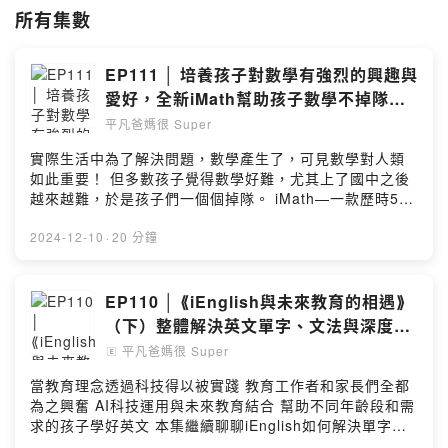
也帶你一探別人的家庭教育實況
所有集數
從英語學習到家庭教養
從精選書籍到專家對談
陪你找到家庭的價值！
EP111 │ 培養孩子對數學有強烈的興趣與
愛好，全新iMath幫助孩子數學不掉隊！
每週跟著【💪平凡爸媽很 Super】
ft.北京教育專家楊光老師
共同用「愛」，與孩子一起發光！
平凡爸媽很 Super
實際生活中為了解決問題，數學產生了，可見數學對人類
⭐️【About 超爸 Eric & 超媽 Kelin】
如此重要！ 但多數孩子覺得數學好難，尤其上了國中之後
家有青少年和小學生的三寶爸媽，Eric曾是小留學生，Kelin 是土生土長
越來越難，於是孩子們一個個掉隊。 iMath—一款歷時5年
的台灣小孩，兩人各自從遙遠的南北半球飛到上海工作，從相識、結婚到
研發的大型數學遊戲，培養強烈的愛好和興趣、理解數學
養育3個孩子，經歷過不同國家的教育和工作環境，深刻體會中英雙語和
原理； 從原始部落零數學開始，帶孩子一步步發展出數學
2024-12-10
·
20 分鐘
家庭教育對孩子的重要，回台後兩人全身心投入英語和家庭教育工作，共
原理，解決生活問題的需要！ 期待2025年3月正式與台灣
同創辦「iEnglish為愛發光教育」。
的學生見面！ --Hosting provided by SoundOn
EP110 │ ⟪iEnglish與未來教育的相遇⟫
🔸️平凡爸媽很Super粉專👇
https://www.facebook.com/weiaishine
（下）整體解決英文單字、文法與深度的
🔸️加入LINE好友｜
https://lin.ee/EjnvmZ8
問題？Ft. 楊光老師
平凡爸媽很 Super
🄴
🔸️合作洽談｜
weiaishine@gmail.com
當教育理念透過科技得以被實踐 教育工作者和家長們全都
⭐️【本節目由 iEnglish 為愛發光教育提供】
為之興奮 AI科技運用與未來教育結合 幫助不同年齡段和需
🔸️平凡爸媽聽眾商品諮詢👇
求的孩子學好英文 本集繼續聊聊iEnglish如何解決單字、
https://lin.ee/EjnvmZ8
文法、深度問題！ --Hosting provided by SoundOn