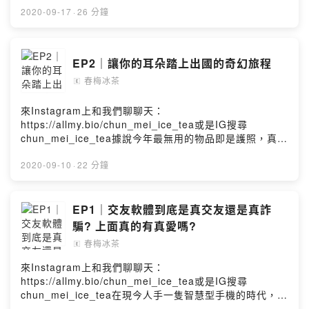
00:08:30 吃蘭芳園體驗港式服務00:09:15 長榮新機787
守星座運勢，相信跟著星象走日子會更順遂，只差沒有看
2020-09-17
·
26 分鐘
初體驗00:09:46 網美必去%%咖啡00:10:18 彩虹大樓/各
農民曆在過日子，更希望星星公主和算命老師直接報明牌
國網美pk地00:11:43 一日遊大阪00:12:50 去大阪打
我絕對歐印。反之，也有一群人認為命運好好玩重點是掌
switch/生牛肉丼飯00:13;37 印象深刻00:13:57 被拆開座
握在自己手上，不應該畫地自限，我就是我自己的主人，
EP2｜讓你的耳朵踏上出國的奇幻旅程
位/小狗眼神找陌生人換位00:15:03 咖哩魚蛋染衣
穿什麼顏色的內褲打牌都會贏（握拳）也有部分人是看心
00:16:15 帶了登機箱卻根本沒有買東西00:16:35 一日香
春梅冰茶
情迷信的，畢竟江湖在走，喇妹靠星座；要打破沈默，舉
🄴
港/退機場稅00:17:55 會不會推薦一日遊Powered by
起星座這隻巨錘絕對不會錯，再尬個月亮上升命盤絕對聊
Firstory Hosting
個三天三夜起跳。到底占星算命為什麼這麼迷人又這麼惱
來Instagram上和我們聊聊天：
人呢？00:00:30 小聊花木蘭00:02:21 政府發言人與桃色
https://allmy.bio/chun_mei_ice_tea或是IG搜尋
風暴00:03:21 政壇雙子座韓國瑜00:03:39 信算命和星座
chun_mei_ice_tea據說今年最無用的物品即是護照，真的
的原因00:05:18 一中街算命經驗00:07:57 算命可算過
是再同意不過了。我們無法預期疫情什麼時候才會結束，
去，未來多變/算命師之天機不可洩漏00:08:41 愛算命的
在不能出國旅遊的這段期間，我們可以一起回想第一次出
2020-09-10
·
22 分鐘
人希望獲得明燈00:11:07 光明燈有點有差00:12:14 相信
國的美好經驗！歡迎大家和我們一起分享！00:01:40 貝卡
星座00:14:38 因為好朋友都是單一星座, 因而相信星座
第一次出國（玩美國）00:04:11 冰冰第一次出國（日本遊
00:15:56 選擇性相信星座00:16:12 以星座為參考, 做擇偶
學）00:05:26 大眾池泡湯巧遇主任,同行男互揪共浴
EP1｜交友軟體到底是真交友還是真詐
基準00:16:57 星座運勢/幸運色會影響決策00:18:16 星座
00:07:43 喜歡跟團或是自由行00:09:36 校花同遊學, 同行
騙? 上面真的有真愛嗎?
作為社交依據00:26:01 幕後花絮Powered by Firstory
台男假裝日男要求拍照00:10:34 難忘出國經驗（貝卡遊秘
春梅冰茶
🄴
Hosting
魯+再次謝媽媽斗內）00:12:03 貝卡秘魯被扒00:13:36 冰
冰內心被搶劫 ,差點因車票被罰35歐00:16:20 巴黎人愛逃
來Instagram上和我們聊聊天：
票00:16:55 荷蘭/冰島旅遊自己煮,很難吃的折磨自己
https://allmy.bio/chun_mei_ice_tea或是IG搜尋
00:18:38 美國買太多走不回去,隨路招好心人載回家
chun_mei_ice_tea在現今人手一隻智慧型手機的時代，交
00:19:55 未來如果可以出國,第一個想去的國家00:21:36
友軟體似乎成為最方便又快速認識新朋友的方式。不知道