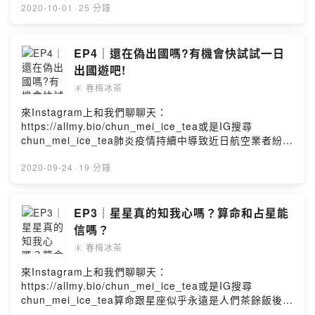
心中都對婚姻及夢幻的婚禮抱有憧憬。但你有沒有想過，
2020-10-01
·
25 分鐘
這樣的憧憬是從哪來的呢？是電視節目、家庭教育還是遵
循社會慣例呢？如果你心中也帶有疑惑或是有其他想法，
歡迎聽聽我們這集的內容並和我們一起討論唷！00:01:06
EP4｜還在偽出國嗎?有機會快試試一日
“超進度”進入婚姻00:02:17 植劇場, 荼蘼00:03:57 女性成
出國遊吧!
就透過工作00:04:42 不急著結婚00:05:16 冰對婚姻是否
春梅冰茶
🄴
有憧憬00:05:42 被日劇/動畫影響, 志向是當家庭主婦
00:07:26 女性剛開始探索世界, 生理已成熟00:08:30 錯誤
來Instagram上和我們聊聊天：
婚姻，未婚快樂00:09:07 被逼婚？00:11:05 隔代教養
https://allmy.bio/chun_mei_ice_tea或是IG搜尋
00:12:30 想生男生/生女00:14:25 凍卵計畫00:14:54 關
chun_mei_ice_tea肺炎疫情持續中導致近日航空業者紛紛
注育兒議題00:16:15 養兒防老觀念00:17:20 欣賞藝人感
推出一日偽出國搭機體驗，但你有想過嘗試看看真正的一
情觀00:18:07 差點閃婚的經驗00:21:30 先成家？先立
日遊其他國家嗎?畢竟人不瘋狂枉少年麻!在一次的因緣際
2020-09-24
·
19 分鐘
業？00:23:23 婚姻即保障00:24:00 還沒步入婚姻是否還
會下，這件事情變成我們的人生清單之一，來聽聽看我們
有想做的事情00:25:00 聽眾們覺得呢00:25:20 幕後花絮
過來人的經驗，歡迎大家和我們分享你人生中瘋狂的清
Powered by Firstory Hosting
單。00:01:07 喜歡一日遊00:01:24 一日澳門00:01:50 一
EP3｜星星真的知我心嗎？算命和占星能
日遊動機/真的排不出假00:02:42 去過哪些國家一日遊
信嗎？
00:03:19 17年1月創團， 6月才成行00:03:37 澳門一日
春梅冰茶
🄴
遊感想00:04:02 沒花錢一直搭接駁車00:04:15 換一堆港
幣根本用不完00:04:30 沒帶腦廢物組/網路組00:04:45 澳
來Instagram上和我們聊聊天：
門景點（大三巴）00:05:15 亂買食物（榴槤冰）00:05:50
https://allmy.bio/chun_mei_ice_tea或是IG搜尋
邊爬邊流汗的澳門00:07:07 一日遊香港（地鐵九宮格）
chun_mei_ice_tea算命跟星座似乎永遠是人們茶餘飯後尬
00:07:40 海山樓（變形金剛/狂歐逆拆布條拍網美照）
聊話題。然而信者恆信，小至生活規劃大至交友擇偶都恪