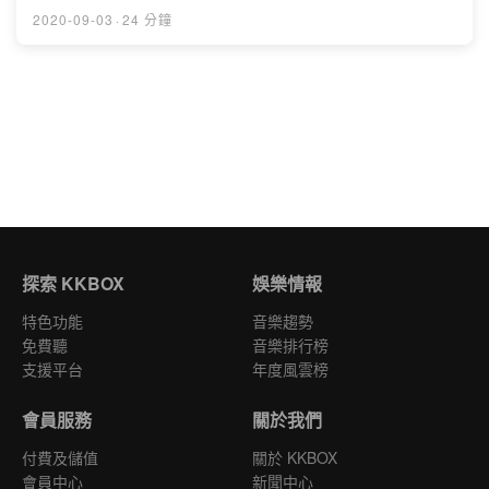
最喜歡的國家Powered by Firstory Hosting
各位有沒有類似的經驗，好不容易在上面配對成功，聊著
2020-09-03
·
24 分鐘
聊著卻發現對方竟然叫我拿出錢購買產品????跟著我們一
起來討論交友軟體上面的特殊現象吧!01:57 交友軟體普及/
淪為詐騙管道02:53 自己使用緣由/經驗03:56 社群軟體成
交友軟體/ fb怪人地圖式尬聊05:52 以E.SO為例, 成功配對
常勝守則07:04 工程師是交友軟體大宗用戶？08:02 見本
人才準/從同騙到尾騙2年,7女聯手淚訴09:21 機智小櫃員
勇救深陷愛情的婦人10:39 以假博弈網站博得他人信任, 進
而詐財11:30 直播主,微商, KOL用來增粉12:43 不信任交
友軟體的原因15:06 如果遇到「照騙」應對17:59 喜歡朋
友介紹或是交友軟體Powered by Firstory Hosting
探索 KKBOX
娛樂情報
特色功能
音樂趨勢
免費聽
音樂排行榜
支援平台
年度風雲榜
會員服務
關於我們
付費及儲值
關於 KKBOX
會員中心
新聞中心