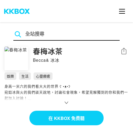
春梅冰茶
分享
Becca& 冰冰
娛樂
生活
心靈療癒
身高一米六的我們看大大的世界 ʕ •ᴥ•ʔ
宛如冰與火的我們談天說地，討論社會現象，希望見解獨到的你和我們一
起加入討論！
IG搜尋chun_mei_ice_tea
或是Bio看更多
在 KKBOX 免費聽
https://allmy.bio/chun_mei_ice_tea