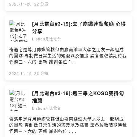
目由小藍泡芙冠名贊助播出： @bluepuff555 ** 尊月樂跟
2025-11-26
·
22 分鐘
朋友買了平板發現 裡面有一些需要用的軟體需要M晶片 而
且記憶體/儲存空間不太夠 XD 有打算更新平板計劃
===========================================
[月比電台#3-19]:去了崩鐵連動餐廳 心得
========== ↓↓↓記得跟隨我以㊦網站↓↓↓ 月比亮樂
分享
twitter:https://twitter.com/kirbytv20160908 月比亮樂網
Listion月比電台
站:https://www.listionstudio.com 歡迎廠商贊助本工作室
產品喔~ kirbytv20160908@gmail.com 歡迎贊助(抖內)
奇遇宅是尊月傳媒管轄但由嘉南藥理大學之朋友一起組成
https://pay.soundon.fm/podcasts/5904f390-3f16-
的團隊 專制做日常生活的短漫以及插畫 請各位敬請期待我
4a57-bca4-e27f10288ab7 --Hosting provided by
們週三、六的 更新 謝謝各位：
SoundOn
https://www.instagram.com/qiyu.house0326/ **以上節
目由小藍泡芙冠名贊助播出： @bluepuff555 ** 餐廳連動
2025-11-19
·
23 分鐘
很好吃有東西可以買很好看 就是缺陷的話就是價格問題 不
然其實很夠本了
===========================================
[月比電台#3-18]:週三串之KOSO雙掛勾
========== ↓↓↓記得跟隨我以㊦網站↓↓↓ 月比亮樂
推薦
twitter:https://twitter.com/kirbytv20160908 月比亮樂網
Listion月比電台
站:https://www.listionstudio.com 歡迎廠商贊助本工作室
產品喔~ kirbytv20160908@gmail.com 歡迎贊助(抖內)
奇遇宅是尊月傳媒管轄但由嘉南藥理大學之朋友一起組成
https://pay.soundon.fm/podcasts/5904f390-3f16-
的團隊 專制做日常生活的短漫以及插畫 請各位敬請期待我
4a57-bca4-e27f10288ab7 --Hosting provided by
們週三、六的 更新 謝謝各位：
SoundOn