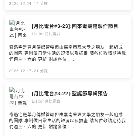
SoundOn
目由小藍泡芙冠名贊助播出： @bluepuff555 ** 既然都在
2025-12-24
·
14 分鐘
電競館製作節目了 不妨來介紹一下電競館的東西好了 這一
次電競館裡面的設備會介紹一些給各位看 就給各位了解一
下
[月比電台#3-23]:回來電競館製作節目
===========================================
Listion月比電台
========== ↓↓↓記得跟隨我以㊦網站↓↓↓ 月比亮樂
twitter:https://twitter.com/kirbytv20160908 月比亮樂網
站:https://www.listionstudio.com 歡迎廠商贊助本工作室
奇遇宅是尊月傳媒管轄但由嘉南藥理大學之朋友一起組成
產品喔~ kirbytv20160908@gmail.com 歡迎贊助(抖內)
的團隊 專制做日常生活的短漫以及插畫 請各位敬請期待我
https://pay.soundon.fm/podcasts/5904f390-3f16-
們週三、六的 更新 謝謝各位：
4a57-bca4-e27f10288ab7 --Hosting provided by
https://www.instagram.com/qiyu.house0326/ **以上節
SoundOn
目由小藍泡芙冠名贊助播出： @bluepuff555 ** 這一次我
2025-12-17
·
21 分鐘
們回來到電競館製作節目 當然也會說一下接下來會有的音
樂
===========================================
[月比電台#3-22]:聖誕節專輯預告
========== ↓↓↓記得跟隨我以㊦網站↓↓↓ 月比亮樂
Listion月比電台
twitter:https://twitter.com/kirbytv20160908 月比亮樂網
站:https://www.listionstudio.com 歡迎廠商贊助本工作室
產品喔~ kirbytv20160908@gmail.com 歡迎贊助(抖內)
奇遇宅是尊月傳媒管轄但由嘉南藥理大學之朋友一起組成
https://pay.soundon.fm/podcasts/5904f390-3f16-
的團隊 專制做日常生活的短漫以及插畫 請各位敬請期待我
4a57-bca4-e27f10288ab7 --Hosting provided by
們週三、六的 更新 謝謝各位：
SoundOn
https://www.instagram.com/qiyu.house0326/ **以上節