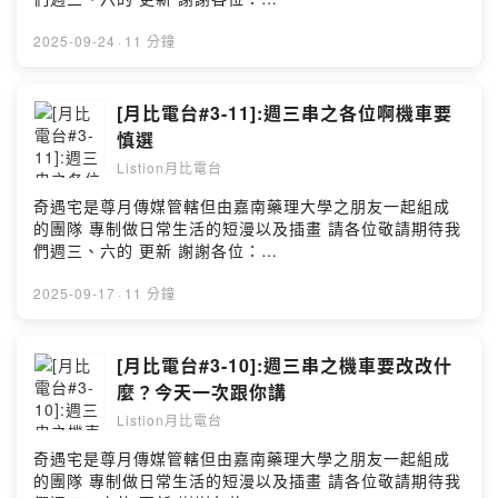
===========================================
https://www.instagram.com/qiyu.house0326/ **以上節
========== 攝影設備：SONY NX5R 麥克風：
目由小藍泡芙冠名贊助播出： @bluepuff555 ** 機車改裝
2025-09-24
·
11 分鐘
DataVideo 後製剪輯軟體：Davinci Resolve, iMovie, 剪
就改裝吧 既然沒辦法買NMAX那我就搞得跟NMAX類似就
映 BGM：Listion Offical Music @ListionMusic2023
好 至少要有些科技項目比方說 車機、行車記錄器等等….
===========================================
然後握把跟平衡感都是要的東西 不過後續再看看要不要加
[月比電台#3-11]:週三串之各位啊機車要
========== 拍片間剪輯師：listion專門處理影片後置、
裝風鏡 這樣長途也比較方便舒適呢
慎選
及拍片開箱 字幕處理：剪映軟體 --Hosting provided by
===========================================
SoundOn
Listion月比電台
========== ↓↓↓記得跟隨我以㊦網站↓↓↓ 月比亮樂
twitter:https://twitter.com/kirbytv20160908 月比亮樂網
奇遇宅是尊月傳媒管轄但由嘉南藥理大學之朋友一起組成
站:https://www.listionstudio.com 歡迎廠商贊助本工作室
的團隊 專制做日常生活的短漫以及插畫 請各位敬請期待我
產品喔~ kirbytv20160908@gmail.com 歡迎贊助(抖內)
們週三、六的 更新 謝謝各位：
https://pay.soundon.fm/podcasts/5904f390-3f16-
https://www.instagram.com/qiyu.house0326/ **以上節
4a57-bca4-e27f10288ab7
目由小藍泡芙冠名贊助播出： @bluepuff555 ** 終於什麼
2025-09-17
·
11 分鐘
===========================================
叫做騎乘三角慎選車 買車前記得要去試車一下 這樣才知道
========== 攝影設備：SONY NX5R, SJCAM C200 麥
你喜歡哪一台 我就是沒選對車才一直要改 雖然不管選哪台
克風：SONY NX5R, SJCAM C200 後製剪輯軟體：
都要改車 不過NMAX我會比較不用擔心我要改太多 他有導
[月比電台#3-10]:週三串之機車要改改什
Davinci Resolve, iMovie, 剪映 BGM：Listion Offical
航跟音樂切換 也不用擔心任何的缺漏 看來買車不單單只有
麼？今天一次跟你講
Music @ListionMusic2023
看規格好 而是要看實不實用 所以之後確定會回到NMAX當
===========================================
Listion月比電台
作我未來出遊以及通勤的主力車種
========== 拍片間剪輯師：listion專門處理影片後置、
===========================================
奇遇宅是尊月傳媒管轄但由嘉南藥理大學之朋友一起組成
及拍片開箱 字幕處理：剪映軟體 --Hosting provided by
========== ↓↓↓記得跟隨我以㊦網站↓↓↓ 月比亮樂
的團隊 專制做日常生活的短漫以及插畫 請各位敬請期待我
SoundOn
twitter:https://twitter.com/kirbytv20160908 月比亮樂網