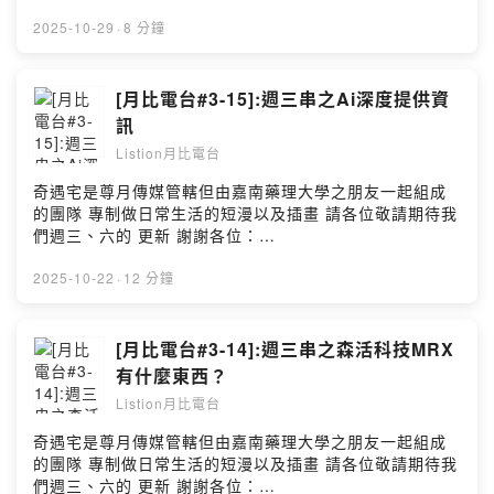
https://www.instagram.com/qiyu.house0326/ **以上節
目由小藍泡芙冠名贊助播出： @bluepuff555 ** 終於啊！
2025-10-29
·
8 分鐘
只剩椅墊跟手把要改而已，接下來就完成改造了！！ 我們
這一次主要會說一下這兩個重點改造敬請期待
===========================================
[月比電台#3-15]:週三串之Ai深度提供資
========== ↓↓↓記得跟隨我以㊦網站↓↓↓ 月比亮樂
訊
twitter:https://twitter.com/kirbytv20160908 月比亮樂網
Listion月比電台
站:https://www.listionstudio.com 歡迎廠商贊助本工作室
產品喔~ kirbytv20160908@gmail.com 歡迎贊助(抖內)
奇遇宅是尊月傳媒管轄但由嘉南藥理大學之朋友一起組成
https://pay.soundon.fm/podcasts/5904f390-3f16-
的團隊 專制做日常生活的短漫以及插畫 請各位敬請期待我
4a57-bca4-e27f10288ab7 --Hosting provided by
們週三、六的 更新 謝謝各位：
SoundOn
https://www.instagram.com/qiyu.house0326/ **以上節
目由小藍泡芙冠名贊助播出： @bluepuff555 ** 抱歉各位
2025-10-22
·
12 分鐘
當時沒注意到其實這已經做過了 不過既然都把稿子給 弄下
去不如就讓Ai幫我申討這問題吧 由於在下剛好剪輯時段
(10/21) 生病所以今天以及週月機車報會給Ai播報 請各位
[月比電台#3-14]:週三串之森活科技MRX
見諒
有什麼東西？
===========================================
Listion月比電台
========== ↓↓↓記得跟隨我以㊦網站↓↓↓ 月比亮樂
twitter:https://twitter.com/kirbytv20160908 月比亮樂網
奇遇宅是尊月傳媒管轄但由嘉南藥理大學之朋友一起組成
站:https://www.listionstudio.com 歡迎廠商贊助本工作室
的團隊 專制做日常生活的短漫以及插畫 請各位敬請期待我
產品喔~ kirbytv20160908@gmail.com 歡迎贊助(抖內)
們週三、六的 更新 謝謝各位：