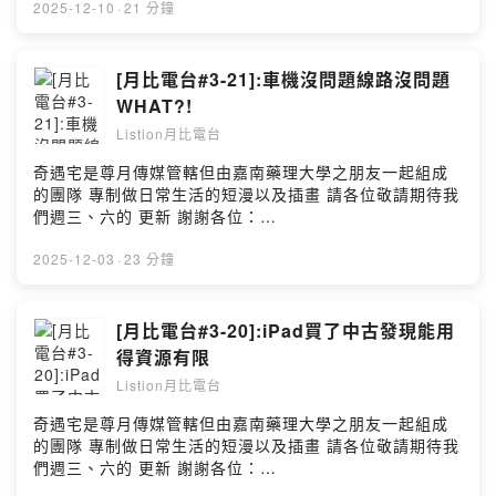
目由小藍泡芙冠名贊助播出： @bluepuff555 ** 終於又到
2025-12-10
·
21 分鐘
了一年一度的聖誕節我們接下來會做專輯敬請期待
===========================================
========== ↓↓↓記得跟隨我以㊦網站↓↓↓ 月比亮樂
[月比電台#3-21]:車機沒問題線路沒問題
twitter:https://twitter.com/kirbytv20160908 月比亮樂網
WHAT?!
站:https://www.listionstudio.com 歡迎廠商贊助本工作室
Listion月比電台
產品喔~ kirbytv20160908@gmail.com 歡迎贊助(抖內)
https://pay.soundon.fm/podcasts/5904f390-3f16-
奇遇宅是尊月傳媒管轄但由嘉南藥理大學之朋友一起組成
4a57-bca4-e27f10288ab7 --Hosting provided by
的團隊 專制做日常生活的短漫以及插畫 請各位敬請期待我
SoundOn
們週三、六的 更新 謝謝各位：
https://www.instagram.com/qiyu.house0326/ **以上節
目由小藍泡芙冠名贊助播出： @bluepuff555 ** 尊月樂把
2025-12-03
·
23 分鐘
車機拿到也把線路也給檢查了個遍 結果根本沒事 到底是路
面問題還是路面問題？
===========================================
[月比電台#3-20]:iPad買了中古發現能用
========== ↓↓↓記得跟隨我以㊦網站↓↓↓ 月比亮樂
得資源有限
twitter:https://twitter.com/kirbytv20160908 月比亮樂網
Listion月比電台
站:https://www.listionstudio.com 歡迎廠商贊助本工作室
產品喔~ kirbytv20160908@gmail.com 歡迎贊助(抖內)
奇遇宅是尊月傳媒管轄但由嘉南藥理大學之朋友一起組成
https://pay.soundon.fm/podcasts/5904f390-3f16-
的團隊 專制做日常生活的短漫以及插畫 請各位敬請期待我
4a57-bca4-e27f10288ab7 --Hosting provided by
們週三、六的 更新 謝謝各位：
SoundOn
https://www.instagram.com/qiyu.house0326/ **以上節