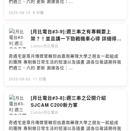
們週三、六的 更新 謝謝各位：
站:https://www.listionstudio.com 歡迎廠商贊助本工作室
https://www.instagram.com/qiyu.house0326/ **以上節
產品喔~ kirbytv20160908@gmail.com 歡迎贊助(抖內)
目由小藍泡芙冠名贊助播出： @bluepuff555 ** 喔喔！機
2025-09-10
·
8 分鐘
https://pay.soundon.fm/podcasts/5904f390-3f16-
車已經牽了一個多月了 雖然還是會想要一台NMAX 不過都
4a57-bca4-e27f10288ab7
有勁戰了那就其他到五年之後再來換吧！今天就來彌補 他
===========================================
這台車缺什麼來補上 煞車拉桿一定要換掉 然後車機也會安
[月比電台#3-9]:週三串之有專輯要上
========== 攝影設備：SONY NX5R, SJCAM C200 麥
裝 這樣後續就不用擔心導航問題 :3
架？！並且講一下勁戰機車心得 詳細得等
克風：SONY NX5R, SJCAM C200 後製剪輯軟體：
===========================================
之後消息啦
Davinci Resolve, iMovie, 剪映 BGM：Listion Offical
Listion月比電台
========== ↓↓↓記得跟隨我以㊦網站↓↓↓ 月比亮樂
Music @ListionMusic2023
twitter:https://twitter.com/kirbytv20160908 月比亮樂網
奇遇宅是尊月傳媒管轄但由嘉南藥理大學之朋友一起組成
===========================================
站:https://www.listionstudio.com 歡迎廠商贊助本工作室
的團隊 專制做日常生活的短漫以及插畫 請各位敬請期待我
========== 拍片間剪輯師：listion專門處理影片後置、
產品喔~ kirbytv20160908@gmail.com 歡迎贊助(抖內)
們週三、六的 更新 謝謝各位：
及拍片開箱 字幕處理：剪映軟體 --Hosting provided by
https://pay.soundon.fm/podcasts/5904f390-3f16-
https://www.instagram.com/qiyu.house0326/ **以上節
SoundOn
4a57-bca4-e27f10288ab7
目由小藍泡芙冠名贊助播出： @bluepuff555 ** 終於有油
2025-09-03
·
11 分鐘
===========================================
耗比較好講解這台車了 不然最近一直都沒騎車不好談論 油
========== 攝影設備：AVerMedia視訊鏡頭 麥克風：
耗這件事情 至於為何我這麼執著油耗這數字 因為這也關於
Happy HP-178 後製剪輯軟體：Davinci Resolve,
你們 在挑車種的時候到底哪台省油哪台耗油 後續的話我會
[月比電台#3-8]:週三串之公開介紹
iMovie, 剪映 BGM：Listion Offical Music
再看看 哪時段做一直與勁戰完整的詳細介紹囉 :3
SJCAM C200新力軍
@ListionMusic2023
===========================================
===========================================
Listion月比電台
========== ↓↓↓記得跟隨我以㊦網站↓↓↓ 月比亮樂
========== 拍片間剪輯師：listion專門處理影片後置、
twitter:https://twitter.com/kirbytv20160908 月比亮樂網
奇遇宅是尊月傳媒管轄但由嘉南藥理大學之朋友一起組成
及拍片開箱 字幕處理：剪映軟體 --Hosting provided by
站:https://www.listionstudio.com 歡迎廠商贊助本工作室
的團隊 專制做日常生活的短漫以及插畫 請各位敬請期待我
SoundOn