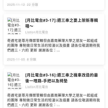
https://www.instagram.com/qiyu.house0326/ **以上節
目由小藍泡芙冠名贊助播出： @bluepuff555 ** 說實在的
2025-11-12
·
22 分鐘
如果是我 我也會覺得需要雙掛勾才能把我的東吸給掛好 不
然其實我這樣原廠掛勾他的耐重力本身就不是很好
===========================================
[月比電台#3-17]:週三串之要上架新專輯
========== ↓↓↓記得跟隨我以㊦網站↓↓↓ 月比亮樂
囉～
twitter:https://twitter.com/kirbytv20160908 月比亮樂網
Listion月比電台
站:https://www.listionstudio.com 歡迎廠商贊助本工作室
產品喔~ kirbytv20160908@gmail.com 歡迎贊助(抖內)
奇遇宅是尊月傳媒管轄但由嘉南藥理大學之朋友一起組成
https://pay.soundon.fm/podcasts/5904f390-3f16-
的團隊 專制做日常生活的短漫以及插畫 請各位敬請期待我
4a57-bca4-e27f10288ab7 --Hosting provided by
們週三、六的 更新 謝謝各位：
SoundOn
https://www.instagram.com/qiyu.house0326/ **以上節
目由小藍泡芙冠名贊助播出： @bluepuff555 ** 這一次我
2025-11-05
·
8 分鐘
們要上架七國語言 其中一個語言是尊月樂自創語言 預計11
月中旬上架 請各位敬請期待
===========================================
[月比電台#3-16]:週三串之機車改造的最
========== ↓↓↓記得跟隨我以㊦網站↓↓↓ 月比亮樂
後一哩路-手把以及椅墊
twitter:https://twitter.com/kirbytv20160908 月比亮樂網
Listion月比電台
站:https://www.listionstudio.com 歡迎廠商贊助本工作室
產品喔~ kirbytv20160908@gmail.com 歡迎贊助(抖內)
奇遇宅是尊月傳媒管轄但由嘉南藥理大學之朋友一起組成
https://pay.soundon.fm/podcasts/5904f390-3f16-
的團隊 專制做日常生活的短漫以及插畫 請各位敬請期待我
4a57-bca4-e27f10288ab7 --Hosting provided by
們週三、六的 更新 謝謝各位：
SoundOn