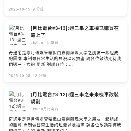
https://pay.soundon.fm/podcasts/5904f390-3f16-
https://www.instagram.com/qiyu.house0326/ **以上節
4a57-bca4-e27f10288ab7 --Hosting provided by
目由小藍泡芙冠名贊助播出： @bluepuff555 ** 對！我買
2025-10-15
·
9 分鐘
SoundOn
車機 既不是路得清也不是寶麗萊 而是森活科技的MRX 多
媒體行車記錄器 整合了CarPlay、行車記錄器等多種功能
===========================================
[月比電台#3-13]:週三串之車機已購買在
========== ↓↓↓記得跟隨我以㊦網站↓↓↓ 月比亮樂
路上了
twitter:https://twitter.com/kirbytv20160908 月比亮樂網
Listion月比電台
站:https://www.listionstudio.com 歡迎廠商贊助本工作室
產品喔~ kirbytv20160908@gmail.com 歡迎贊助(抖內)
奇遇宅是尊月傳媒管轄但由嘉南藥理大學之朋友一起組成
https://pay.soundon.fm/podcasts/5904f390-3f16-
的團隊 專制做日常生活的短漫以及插畫 請各位敬請期待我
4a57-bca4-e27f10288ab7
們週三、六的 更新 謝謝各位：
===========================================
https://www.instagram.com/qiyu.house0326/ **以上節
========== 攝影設備：SONY NX5R 麥克風：
目由小藍泡芙冠名贊助播出： @bluepuff555 ** 終於啊 車
2025-10-08
·
12 分鐘
DataVideo 後製剪輯軟體：Davinci Resolve, iMovie, 剪
機買了 已在路上 準備寄來 終於可以採用車機系統 體驗一
映 BGM：Listion Offical Music @ListionMusic2023
下Android Auto的感覺了 ^^
===========================================
===========================================
[月比電台#3-12]:週三串之未來機車改裝
========== 拍片間剪輯師：listion專門處理影片後置、
========== ↓↓↓記得跟隨我以㊦網站↓↓↓ 月比亮樂
規劃
及拍片開箱 字幕處理：剪映軟體 --Hosting provided by
twitter:https://twitter.com/kirbytv20160908 月比亮樂網
SoundOn
Listion月比電台
站:https://www.listionstudio.com 歡迎廠商贊助本工作室
產品喔~ kirbytv20160908@gmail.com 歡迎贊助(抖內)
奇遇宅是尊月傳媒管轄但由嘉南藥理大學之朋友一起組成
https://pay.soundon.fm/podcasts/5904f390-3f16-
的團隊 專制做日常生活的短漫以及插畫 請各位敬請期待我
4a57-bca4-e27f10288ab7
們週三、六的 更新 謝謝各位：