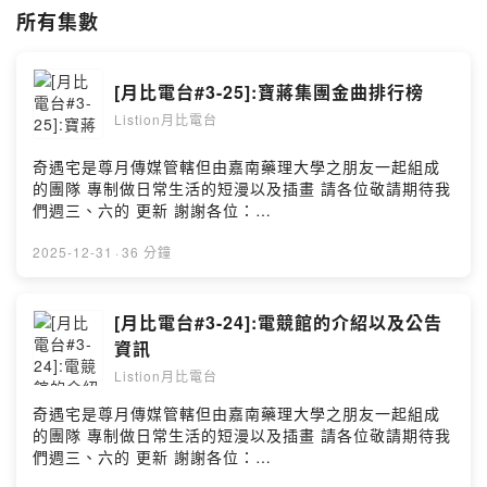
所有集數
[月比電台#3-25]:寶蔣集團金曲排行榜
Listion月比電台
奇遇宅是尊月傳媒管轄但由嘉南藥理大學之朋友一起組成
的團隊 專制做日常生活的短漫以及插畫 請各位敬請期待我
們週三、六的 更新 謝謝各位：
https://www.instagram.com/qiyu.house0326/ **以上節
目由小藍泡芙冠名贊助播出： @bluepuff555 ** 寶蔣集團
2025-12-31
·
36 分鐘
最後上架了聖誕節專輯之後就關閉設備以及關門準備迎接
2026了 那他關門了我們還是給各位消息提供 那我們今天
會講到 尊月樂本人以及觀看次數 還有聽眾的排名介紹
[月比電台#3-24]:電競館的介紹以及公告
===========================================
資訊
========== ↓↓↓記得跟隨我以㊦網站↓↓↓ 月比亮樂
Listion月比電台
twitter:https://twitter.com/kirbytv20160908 月比亮樂網
站:https://www.listionstudio.com 歡迎廠商贊助本工作室
奇遇宅是尊月傳媒管轄但由嘉南藥理大學之朋友一起組成
產品喔~ kirbytv20160908@gmail.com 歡迎贊助(抖內)
的團隊 專制做日常生活的短漫以及插畫 請各位敬請期待我
https://pay.soundon.fm/podcasts/5904f390-3f16-
們週三、六的 更新 謝謝各位：
4a57-bca4-e27f10288ab7 --Hosting provided by
https://www.instagram.com/qiyu.house0326/ **以上節