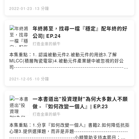
-----小額贊助支持本節目：
https://pay.firstory.me/user/eden留言告訴我你對這一集
2022-01-23
·
13 分鐘
的想法：
https://open.firstory.me/story/ckyr7w0gf2a3k0864ewb
pjd6f?m=comment任何合作或疑問歡迎私訊：
年終將至，找尋一檔『穩定』配年終的好
eden850120w@gmail.com分享我的頻道：
公司| EP.24
https://open.firstory.me/user/ckncv8iyukj5a0990rdftm
打造金庫的蝸牛
zvm/platformsPowered by Firstory Hosting
本集重點：1. 認識被動元件2.被動元件的用途3.了解
MLCC(積層陶瓷電容)4.被動元件產業鏈中被忽視的好公
司--------------------------------------------------------------
--小額贊助支持本節目：
https://pay.firstory.me/user/eden留言告訴我你對這一集
2021-12-05
·
10 分鐘
的想法：
https://open.firstory.me/story/ckwiycpzo6bg00885vqg
ki0e2?m=comment任何合作或疑問歡迎私訊：
一本書道出"投資理財"為何大多數人不願
eden850120w@gmail.com分享我的頻道：
做 - 『如何改變一個人』| EP.23
https://open.firstory.me/user/ckncv8iyukj5a0990rdftm
打造金庫的蝸牛
zvm/platformsPowered by Firstory Hosting
本集重點：1.分享『如何改變一個人』書籍2.如何降低抗拒
心理3.提供選擇題，而非是非題-----------------------------
-----------------------------------小額贊助支持本節目：