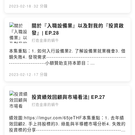
目： https://pay.firstory.me/user/eden留言告訴我你對
這一集的想法：
2023-02-18
·
32 分鐘
https://open.firstory.me/story/cl0otx4gc07150847w22
109lp?m=comment任何合作或疑問歡迎私訊：
eden850120w@gmail.com分享我的頻道：
關於『入職設備業』以及對我的『投資啟
https://open.firstory.me/user/ckncv8iyukj5a0990rdftm
發』| EP.28
zvm/platformsPowered by Firstory Hosting
打造金庫的蝸牛
本集重點：1. 如何入行設備業2. 了解設備業就業機會3. 借
鏡失敗4. 發現需求--------------------------------------------
--------------------小額贊助支持本節目：
https://pay.firstory.me/user/eden留言告訴我你對這一集
的想法：
2023-02-12
·
17 分鐘
https://open.firstory.me/story/cl0otx4gc07150847w22
109lp?m=comment任何合作或疑問歡迎私訊：
eden850120w@gmail.com分享我的頻道：
投資績效回顧與市場看法| EP.27
https://open.firstory.me/user/ckncv8iyukj5a0990rdftm
打造金庫的蝸牛
zvm/platformsPowered by Firstory Hosting
績效圖:https://imgur.com/65jeTHF本集重點：1. 去年績
效回顧2. 手上持股標的3. 綠能與半導體市場分析4. 失敗的
投資標的分享-------------------------------------------------