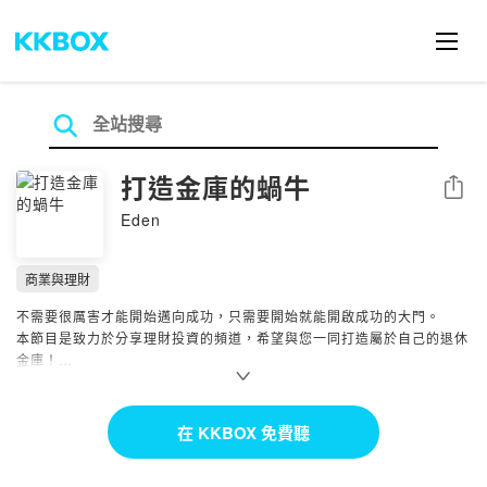
打造金庫的蝸牛
分享
Eden
商業與理財
不需要很厲害才能開始邁向成功，只需要開始就能開啟成功的大門。
本節目是致力於分享理財投資的頻道，希望與您一同打造屬於自己的退休
金庫！
每周六或日更新，有任何問題歡迎私訊我的
Email：
eden850120w@gmail.com
在 KKBOX 免費聽
Powered by Firstory Hosting