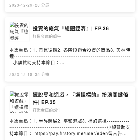
https://open.firstory.me/story/cl0otx4gc07150847w22
2023-12-29
·
28 分鐘
109lp?m=comment任何合作或疑問歡迎私訊：
eden850120w@gmail.com分享我的頻道：
https://open.firstory.me/user/ckncv8iyukj5a0990rdftm
投資的底氣『總體經濟』| EP.36
zvm/platformsPowered by Firstory Hosting
打造金庫的蝸牛
本集重點：1. 景氣循環2. 各階段適合投資的商品3. 美林時
鐘--------------------------------------------------------------
--小額贊助支持本節目：
https://pay.firstory.me/user/eden留言告訴我你對這一集
的想法：
2023-12-18
·
35 分鐘
https://open.firstory.me/story/cl0otx4gc07150847w22
109lp?m=comment任何合作或疑問歡迎私訊：
eden850120w@gmail.com分享我的頻道：
擺脫零和遊戲，『選擇標的』扮演關鍵條
https://open.firstory.me/user/ckncv8iyukj5a0990rdftm
件| EP.35
zvm/platformsPowered by Firstory Hosting
打造金庫的蝸牛
本集重點：1. 半導體展2. 零和遊戲3. 標的選擇------------
----------------------------------------------------小額贊助支
持本節目： https://pay.firstory.me/user/eden留言告訴
我你對這一集的想法：