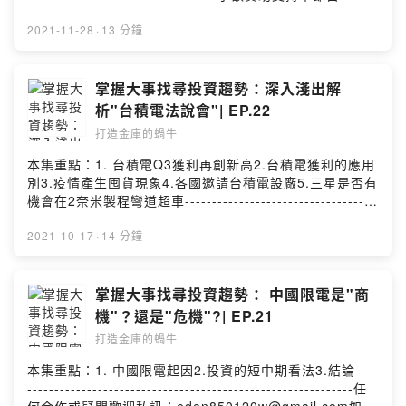
https://pay.firstory.me/user/eden留言告訴我你對這一集
的想法：
2021-11-28
·
13 分鐘
https://open.firstory.me/story/ckwiycpzo6bg00885vqg
ki0e2?m=comment任何合作或疑問歡迎私訊：
eden850120w@gmail.com分享我的頻道：
掌握大事找尋投資趨勢：深入淺出解
https://open.firstory.me/user/ckncv8iyukj5a0990rdftm
析"台積電法說會"| EP.22
zvm/platformsPowered by Firstory Hosting
打造金庫的蝸牛
本集重點：1. 台積電Q3獲利再創新高2.台積電獲利的應用
別3.疫情產生囤貨現象4.各國邀請台積電設廠5.三星是否有
機會在2奈米製程彎道超車-----------------------------------
-----------------------------任何合作或疑問歡迎私訊：
eden850120w@gmail.com如果你喜歡我的頻道歡迎贊助
2021-10-17
·
14 分鐘
我一杯咖啡：
https://pay.firstory.me/user/ckncv8iyukj5a0990rdftmz
vm分享我的頻道：
掌握大事找尋投資趨勢： 中國限電是"商
https://open.firstory.me/user/ckncv8iyukj5a0990rdftm
機"？還是"危機"?| EP.21
zvm/platformsPowered by Firstory Hosting
打造金庫的蝸牛
本集重點：1. 中國限電起因2.投資的短中期看法3.結論----
------------------------------------------------------------任