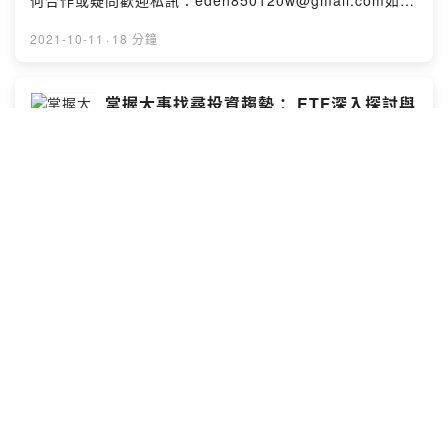
何合作或疑問歡迎私訊：eden850120w@gmail.com如果
你喜歡我的頻道想贊助我一杯咖啡：
https://pay.firstory.me/user/ckncv8iyukj5a0990rdftmz
2021-10-11
·
18 分鐘
vm分享我的頻道：
https://open.firstory.me/user/ckncv8iyukj5a0990rdftm
zvm/platformsPowered by Firstory Hosting
掌握大事找尋投資趨勢： ETF深入探討與
解析| EP.20
打造金庫的蝸牛
本集重點：1. ETF是什麼？2.ETF的核心！3.為何近期
0056這麼慘？4.0050 VS 00565.結論----------------------
------------------------------------------任何合作或疑問歡迎
私訊：eden850120w@gmail.com如果你喜歡我的頻道想
贊助我一杯咖啡：
2021-10-02
·
20 分鐘
https://pay.firstory.me/user/ckncv8iyukj5a0990rdftmz
vm分享我的頻道：
https://open.firstory.me/user/ckncv8iyukj5a0990rdftm
中秋節快樂！
zvm/platformsPowered by Firstory Hosting
打造金庫的蝸牛
各位蝸牛粉好~祝大家中秋佳節愉快！很抱歉，因應中秋佳
節，這兩週本人略忙一些，為了給大家最好品質的產業分