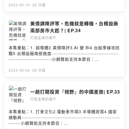
https://open.firstory.me/story/cl0otx4gc07150847w22
2023-09-16
·
28 分鐘
109lp?m=comment任何合作或疑問歡迎私訊：
eden850120w@gmail.com分享我的頻道：
https://open.firstory.me/user/ckncv8iyukj5a0990rdftm
美債調降評等，危機就是轉機，台積設廠
zvm/platformsPowered by Firstory Hosting
南部房市大起？| EP.34
打造金庫的蝸牛
本集重點：1. 超導體2.美債降評3.AI 變 BI4.台股季線攻防
戰5.台積設廠南部進度---------------------------------------
-------------------------小額贊助支持本節目：
https://pay.firstory.me/user/eden留言告訴我你對這一集
的想法：
2023-08-06
·
28 分鐘
https://open.firstory.me/story/cl0otx4gc07150847w22
109lp?m=comment任何合作或疑問歡迎私訊：
eden850120w@gmail.com分享我的頻道：
一趟打開投資『視野』的中國差旅| EP.33
https://open.firstory.me/user/ckncv8iyukj5a0990rdftm
打造金庫的蝸牛
zvm/platformsPowered by Firstory Hosting
本集重點：1. 打車文化2.電動車市場3.半導體政策4.國家
總動員---------------------------------------------------------
-------小額贊助支持本節目：
https://pay.firstory.me/user/eden留言告訴我你對這一集