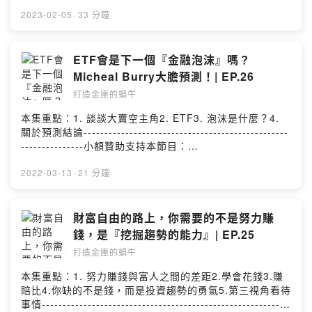
---------------小額贊助支持本節目：
https://pay.firstory.me/user/eden留言告訴我你對這一集
2023-02-05
·
33 分鐘
的想法：
https://open.firstory.me/story/cl0otx4gc07150847w22
109lp?m=comment任何合作或疑問歡迎私訊：
ETF會是下一個『金融泡沫』嗎？
eden850120w@gmail.com分享我的頻道：
Micheal Burry大膽預測！| EP.26
https://open.firstory.me/user/ckncv8iyukj5a0990rdftm
打造金庫的蝸牛
zvm/platformsPowered by Firstory Hosting
本集重點：1. 談談大賣空主角2. ETF3. 泡沫是什麼？4.
關於預測結論-------------------------------------------------
---------------小額贊助支持本節目：
https://pay.firstory.me/user/eden留言告訴我你對這一集
的想法：
2022-03-13
·
21 分鐘
https://open.firstory.me/story/cl0otx4gc07150847w22
109lp?m=comment任何合作或疑問歡迎私訊：
eden850120w@gmail.com分享我的頻道：
財富自由的路上，你需要的不是努力賺
https://open.firstory.me/user/ckncv8iyukj5a0990rdftm
錢，是『挖掘趨勢的能力』| EP.25
zvm/platformsPowered by Firstory Hosting
打造金庫的蝸牛
本集重點：1. 努力賺錢與富人之間的差距2.學會花錢3.賺
賠比4.你缺的不是錢，而是投資趨勢的勇氣5.第三視角看待
事情-----------------------------------------------------------