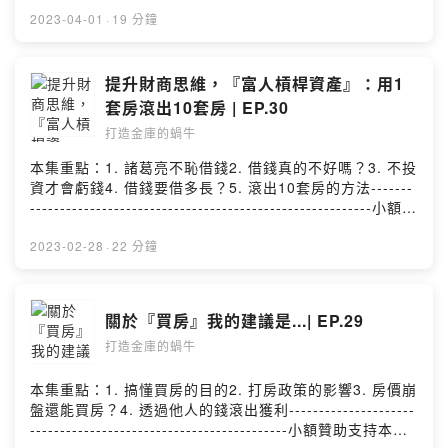
留言告訴我你對這一集的想法：
https://open.firstory.me/story/cl0otx4gc07150847w22
2023-04-01
·
19 分鐘
109lp?m=comment任何合作或疑問歡迎私訊：
eden850120w@gmail.com分享我的頻道：
https://open.firstory.me/user/ckncv8iyukj5a0990rdftm
提升財商思維，『富人槓桿資產』：用1
zvm/platformsPowered by Firstory Hosting
套房滾出10套房 | EP.30
打造金庫的蝸牛
本集重點：1. 諸葛亮不恥借錢2. 借錢真的不好嗎？3. 不投
資才會虧錢4. 借錢要借多長？5. 滾出10套房的方法-------
---------------------------------------------------------小額贊
助支持本節目： https://pay.firstory.me/user/eden留言
告訴我你對這一集的想法：
2023-02-28
·
22 分鐘
https://open.firstory.me/story/cl0otx4gc07150847w22
109lp?m=comment任何合作或疑問歡迎私訊：
eden850120w@gmail.com分享我的頻道：
關於『買房』我的建議是...| EP.29
https://open.firstory.me/user/ckncv8iyukj5a0990rdftm
打造金庫的蝸牛
zvm/platformsPowered by Firstory Hosting
本集重點：1. 搞懂買房的目的2. 打房政策的影響3. 房價崩
盤還能買房？4. 透過他人的錢滾出獲利---------------------
-------------------------------------------小額贊助支持本節