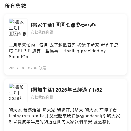
所有集數
服務：聲音優化、節目剪輯、Podcast教學
萬用連結：
https://portaly.cc/uncle_an
[搬家生活] 🇲🇽💪🏠👂👄👀✍️
--
安叔我跟你說
Hosting provided by SoundOn
二月是繁忙的一個月 去了趟墨西哥 搬進了新家 考完了思
培 CELPIP 還有一些鳥事 --Hosting provided by
SoundOn
2026-03-08
·
36 分鐘
[搬加生活] 2026年已經過了1/52
安叔我跟你說
嗨大家 我還活著 嗨大家 我還在加拿大 嗨大家 前陣子看
Instagram profile才又想起來我這是做podcast的 嗨大家
所以變成半年更的頻道在此向大家報個平安 就這樣掰 --
Hosting provided by SoundOn