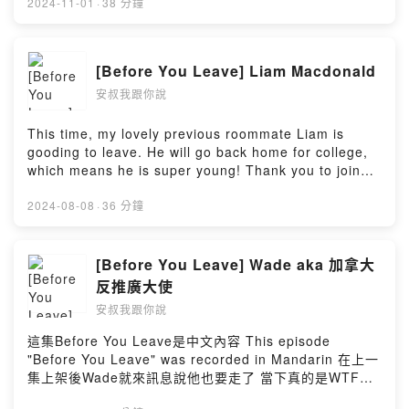
2024-11-01
·
38 分鐘
[Before You Leave] Liam Macdonald
安叔我跟你說
This time, my lovely previous roommate Liam is
gooding to leave. He will go back home for college,
which means he is super young! Thank you to join
this show and hope you can enjoy every moment in
your future. Take care, --Hosting provided by
2024-08-08
·
36 分鐘
SoundOn
[Before You Leave] Wade aka 加拿大
反推廣大使
安叔我跟你說
這集Before You Leave是中文內容 This episode
"Before You Leave" was recorded in Mandarin 在上一
集上架後Wade就來訊息說他也要走了 當下真的是WTF也
太突然 來不到三個月的他 究竟遭遇到什麼事情呢？ 就讓