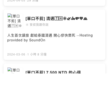
2024-04-05
·
29 分鐘
[單口不剪] 清邁🇹🇭🌞🌿🛵💸💚🙏
安叔我跟你說
🄴
人生首次讀旅 獻給泰國清邁 開心慘快樂死 --Hosting
provided by SoundOn
2024-03-06
·
1 小時 8 分鐘
[單口不剪] 7,500 NTD 的心得
安叔我跟你說
吉祥喝咖
(https://www.instagram.com/luckypartners.coffee/) 好
香好喝 考了雅思後的碎嘴 有點雞湯但都內心所得 --
Hosting provided by SoundOn
2024-02-01
·
45 分鐘