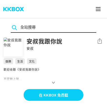
安叔我跟你說
分享
安叔
娛樂
生活
文化
歡迎收聽《安叔我跟你說》
不定期上架
真的很不定期
不要懷疑
在 KKBOX 免費聽
Apple｜KKBOX｜Spotify｜Google
SoundOn｜Firstory｜MixerBox