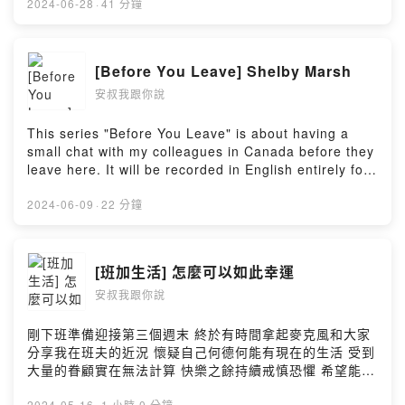
我花一個下午&一杯咖啡的時間一探究竟 本集錄音地點是
2024-06-28
·
41 分鐘
Bow River彩虹橋旁邊的第四張長椅 戶外錄音所以音質的
部分敬請見諒囉 --Hosting provided by SoundOn
[Before You Leave] Shelby Marsh
安叔我跟你說
This series "Before You Leave" is about having a
small chat with my colleagues in Canada before they
leave here. It will be recorded in English entirely for
sure. Hope you guys can ignore my poor English and
enjoy the lovely moment that I spent with Shelby
2024-06-09
·
22 分鐘
Marsh. --Hosting provided by SoundOn
[班加生活] 怎麼可以如此幸運
安叔我跟你說
剛下班準備迎接第三個週末 終於有時間拿起麥克風和大家
分享我在班夫的近況 懷疑自己何德何能有現在的生活 受到
大量的眷顧實在無法計算 快樂之餘持續戒慎恐懼 希望能夠
繼續維持 找到現在工作的網站：
2024-05-16
·
1 小時 0 分鐘