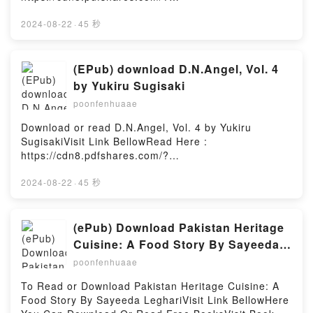
book=9781565543263Available versions: EPUB, PDF,
MOBI, DOC, Kindle, Audiobook, etc.Description : #1
2024-08-22
·
45 秒
NEW YORK TIMES BESTSELLER, Children will be
captivated by this classic’s New Orleans setting and
by the vibrant illustrations. As lagniappe (something
(EPub) download D.N.Angel, Vol. 4
extra), Cajun-French words and phrases are used
by Yukiru Sugisaki
throughout the English text. Translations of the
poonfenhuaae
French words, along with a pronunciation guide,
make this story educational as well as entertaining.
Download or read D.N.Angel, Vol. 4 by Yukiru
As in Cinderella, Cendrillon is pestered by la belle-
SugisakiVisit Link BellowRead Here :
mEre (her stepmother) and les belles-soeurs (her
https://cdn8.pdfshares.com/?
stepsisters) but is helped by the bayou creatures
book=9875620920Available versions: EPUB, PDF,
who are ses bon amis (her good friends) and by la
MOBI, DOC, Kindle, Audiobook, etc.Description : #1
2024-08-22
·
45 秒
marraine (her fairy godmother). However, in New
NEW YORK TIMES BESTSELLER, Daisuke est?
Orleans, the big event is Rex’s Mardi Gras ball. Rex,
contento ya que podr? pasar cinco d?as junto a su
also known as Ovey Thibeaux, hopes to meet his
nueva novia, Riku, en una excursi?n escolar. pero
(ePub) Download Pakistan Heritage
wife at the ball. As fate would have it, Cendrillon and
cuando ella lo encuentra en una posici?n
Cuisine: A Food Story By Sayeeda
Ovey fall en amour (in love). While the essence of
comprometedora con su hermana… ?podr? Daisuke
Leghari
the original story remains, the influence of New
poonfenhuaae
convencer a Riku de que no est? con ella s?lo
Orleans is evident on every page, from historic St.
porque es igual que Risa? Encima, Hiwatari
To Read or Download Pakistan Heritage Cuisine: A
Louis Cathedral to the included recipe for quick and
finalmente logra separar a Daisuke y Dark, ??Pero
Food Story By Sayeeda LeghariVisit Link BellowHere
easy red beans and rice.Reading Cendrillon: A Cajun
ver a su amigo tan triste desencadena una