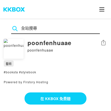
poonfenhuaae
分享
poonfenhuaae
藝術
#booksta #stylebook
Powered by Firstory Hosting
在 KKBOX 免費聽