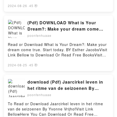
https://cdn8.pdfshares.com/?
yoga eigenlijk?Geloof het of niet, het antwoord op
book=9927118007Available versions: EPUB, PDF,
2024-08-26
·
45 秒
deze vragen ligt in de werking van het menselijk
MOBI, DOC, Kindle, Audiobook, etc.Reading Bitter
lichaam en de menselijke geest. In zijn boek laat
AlmondsDownload Bitter AlmondsPDF/EBooks Bitter
Eddie Stern ons de werking van het zenuwstelsel
AlmondsReading Bitter AlmondsDownload Bitter
(Pdf) DOWNLOAD What is Your
zien volgens yoga en volgens de wetenschap. Hij
AlmondsPDF/Epub Bitter AlmondsNow You ready to
Dream?: Make your dream come
beschrijft welke processen er onder het oppervlak
Read Or Download Bitter AlmondsPowered by
true. Start today. By Esther Jacobs
van ons lichaam plaatsvinden en geeft aan hoe we
poonfenhuaae
Firstory Hosting
met behulp van yoga ons leven kunnen sturen en
Read or Download What is Your Dream?: Make your
veranderen.Met de moderne neurowetenschap, oude
dream come true. Start today. BY Esther JacobsVisit
wijsheid en tientallen jaren praktijkervaring als
Link Bellow to Download Or Read Free BooksVisit
uitgangspunt maakt Eddie Stern ons duidelijk
Here : https://cdn8.pdfshares.com/?
welkeReading Hoe yoga werktDownload Hoe yoga
book=906523702XAvailable versions: EPUB, PDF,
2024-08-25
·
45 秒
werktPDF/Epub Hoe yoga werktNow You ready to
MOBI, DOC, Kindle, Audiobook, etc.Description : #1
Read Or Download Hoe yoga werktPowered by
NEW YORK TIMES BESTSELLER, Book What is Your
Firstory Hosting
Dream?: Make your dream come true. Start
download (Pdf) Jaarcirkel leven in
today..Reading What is Your Dream?: Make your
het ritme van de seizoenen By
dream come true. Start today.Download What is Your
Yvonne Vrijhof
poonfenhuaae
Dream?: Make your dream come true. Start
today.PDF/Epub What is Your Dream?: Make your
To Read or Download Jaarcirkel leven in het ritme
dream come true. Start today.Now You ready to
van de seizoenen By Yvonne VrijhofVisit Link
Read Or Download What is Your Dream?: Make your
BellowHere You Can Download Or Read Free