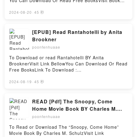
You Can Download Or Read Free BooksVisit Book
CinderellaDownload Cendrillon: A Cajun
transformaci?n en el ADN del propio Hiwatari!! ??
Here 👉 https://cdn8.pdfshares.com/?
CinderellaPDF/Epub Cendrillon: A Cajun
Krad hace su aparici?n!!Reading D.N.Angel, Vol.
book=9699251956Description : #1 NEW YORK
2024-08-20
·
45 秒
CinderellaNow You ready to Read Or Download
4Download D.N.Angel, Vol. 4PDF/Epub D.N.Angel,
TIMES BESTSELLER, Pakistan Heritage Cuisine: A
Cendrillon: A Cajun CinderellaPowered by Firstory
Vol. 4Now You ready to Read Or Download
Food Story explored how the cuisine of a country is
Hosting
D.N.Angel, Vol. 4Powered by Firstory Hosting
intricately woven into its fabric and is shaped by the
[EPUB] Read Rantahotelli by Anita
history and characteristics of the region and its
Brookner
people. Traditions and cultures overlap in the
poonfenhuaae
subcontinent which is a region of shared history. In
this book, the author has tried to give readers an
To Download or read Rantahotelli BY Anita
insight into the incredible journey of Pakistani
BrooknerVisit Link BellowYou Can Download Or Read
cuisine, its grandeur as well as its simplicity, its
Free BooksLink To Download :
finesse as well as its ruggedness and the historical
https://cdn8.pdfshares.com/?
influences that have shaped it.Reading Pakistan
book=9511085972Available versions: EPUB, PDF,
2024-08-19
·
45 秒
Heritage Cuisine: A Food StoryDownload Pakistan
MOBI, DOC, Kindle, Audiobook, etc.Reading
Heritage Cuisine: A Food StoryPDF/Epub Pakistan
RantahotelliDownload RantahotelliPDF/EBooks
Heritage Cuisine: A Food StoryNow You ready to
RantahotelliReading RantahotelliDownload
READ [Pdf] The Snoopy, Come
Read Or Download Pakistan Heritage Cuisine: A
RantahotelliPDF/Epub RantahotelliNow You ready to
Home Movie Book BY Charles M.
Food StoryPowered by Firstory Hosting
Read Or Download RantahotelliPowered by Firstory
Schulz
poonfenhuaae
Hosting
To Read or Download The “Snoopy, Come Home”
Movie Book By Charles M. SchulzVisit Link