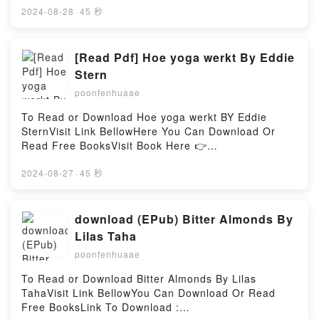
book=956353879XAvailable versions: EPUB, PDF,
2024-08-28
·
45 秒
MOBI, DOC, Kindle, Audiobook, etc.Description : #1
NEW YORK TIMES BESTSELLER,Reading Eyes to
see,Heart to Feel, Soul to Sense: Bringing the
[Read Pdf] Hoe yoga werkt By Eddie
magical into the lightDownload Eyes to see,Heart to
Stern
Feel, Soul to Sense: Bringing the magical into the
poonfenhuaae
lightPDF/Epub Eyes to see,Heart to Feel, Soul to
Sense: Bringing the magical into the lightNow You
To Read or Download Hoe yoga werkt BY Eddie
ready to Read Or Download Eyes to see,Heart to
SternVisit Link BellowHere You Can Download Or
Feel, Soul to Sense: Bringing the magical into the
Read Free BooksVisit Book Here 👉
lightPowered by Firstory Hosting
https://cdn8.pdfshares.com/?
book=9492995344Description : #1 NEW YORK
2024-08-27
·
45 秒
TIMES BESTSELLER, Yoga is oorspronkelijk een
methode van spirituele bevrijding, maar voor velen is
het nu een activiteit ter verbetering van hun
download (EPub) Bitter Almonds By
lichamelijke en geestelijke gezondheid, om
Lilas Taha
effectiever te functioneren, om op een
poonfenhuaae
verantwoordelijker manier in de maatschappij te
staan en om beter om te gaan met onze planeet. Als
To Read or Download Bitter Almonds By Lilas
yoga op al deze terreinen een gunstige uitwerking
TahaVisit Link BellowYou Can Download Or Read
heeft, wat door veel beoefenaars bevestigd wordt,
Free BooksLink To Download :
hoe zorgt yoga daar dan precies voor? Hoe werkt