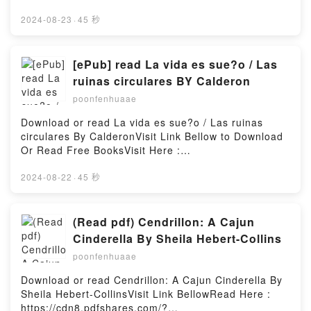
dream come true. Start today.Powered by Firstory
BooksVisit Book Here 👉
Hosting
https://cdn8.pdfshares.com/?
2024-08-23
·
45 秒
book=9082680971Description : #1 NEW YORK
TIMES BESTSELLER, Door bewust de natuur en de
beweging van de seizoenen te volgen kun je gaan
[ePub] read La vida es sue?o / Las
ervaren dat Moeder Natuur waardevolle lessen
ruinas circulares BY Calderon
brengt in ons leven.Reading Jaarcirkel leven in het
poonfenhuaae
ritme van de seizoenenDownload Jaarcirkel leven in
het ritme van de seizoenenPDF/Epub Jaarcirkel
Download or read La vida es sue?o / Las ruinas
leven in het ritme van de seizoenenNow You ready to
circulares By CalderonVisit Link Bellow to Download
Read Or Download Jaarcirkel leven in het ritme van
Or Read Free BooksVisit Here :
de seizoenenPowered by Firstory Hosting
https://cdn8.pdfshares.com/?
book=9507530878Available versions: EPUB, PDF,
2024-08-22
·
45 秒
MOBI, DOC, Kindle, Audiobook, etc.Description : #1
NEW YORK TIMES BESTSELLER, Book La vida es
sue?o / Las ruinas circulares.Reading La vida es
(Read pdf) Cendrillon: A Cajun
sue?o / Las ruinas circularesDownload La vida es
Cinderella By Sheila Hebert-Collins
sue?o / Las ruinas circularesPDF/Epub La vida es
poonfenhuaae
sue?o / Las ruinas circularesNow You ready to Read
Or Download La vida es sue?o / Las ruinas
Download or read Cendrillon: A Cajun Cinderella By
circularesPowered by Firstory Hosting
Sheila Hebert-CollinsVisit Link BellowRead Here :
https://cdn8.pdfshares.com/?