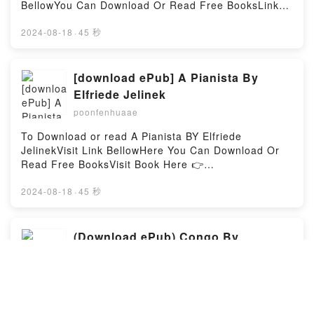
BellowYou Can Download Or Read Free BooksLink
To Download : https://cdn9.pdfshares.com/?
book=B0006C4M5GAvailable versions: EPUB, PDF,
2024-08-18
·
45 秒
MOBI, DOC, Kindle, Audiobook, etc.Reading The
“Snoopy, Come Home” Movie BookDownload The
“Snoopy, Come Home” Movie BookPDF/EBooks The
[download ePub] A Pianista By
“Snoopy, Come Home” Movie BookReading The
Elfriede Jelinek
“Snoopy, Come Home” Movie BookDownload The
poonfenhuaae
“Snoopy, Come Home” Movie BookPDF/Epub The
“Snoopy, Come Home” Movie BookNow You ready to
To Download or read A Pianista BY Elfriede
Read Or Download The “Snoopy, Come Home” Movie
JelinekVisit Link BellowHere You Can Download Or
BookPowered by Firstory Hosting
Read Free BooksVisit Book Here 👉
https://cdn8.pdfshares.com/?
book=9724114333Description : #1 NEW YORK
2024-08-18
·
45 秒
TIMES BESTSELLER, Ela n?o bebe, n?o fuma,
dorme ainda, aos 36 anos, na cama da m?e e adora
ficar em casa.De cada vez que os seus hor?rios de
(Download ePub) Congo By
professora de piano no Conservat?rio de Viena lho
Florencia Bonelli
permitem, entret?m-se por?m a frequentar os ?
poonfenhuaae
peep-shows? e outros espect?culos pornogr?ficos.
Quando um dos seus alunos se apaixona por ela,
To Download or read Congo BY Florencia BonelliVisit
Erika Kohut apenas tem para lhe oferecer uma
Link BellowYou Can Download Or Read Free