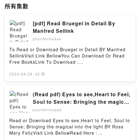
所有集數
[pdf] Read Bruegel in Detail By
Manfred Sellink
poonfenhuaae
To Read or Download Bruegel in Detail BY Manfred
SellinkVisit Link BellowYou Can Download Or Read
Free BooksLink To Download :
https://cdn8.pdfshares.com/?
book=9491819879Available versions: EPUB, PDF,
2024-08-29
·
45 秒
MOBI, DOC, Kindle, Audiobook, etc.Reading Bruegel
in DetailDownload Bruegel in DetailPDF/EBooks
Bruegel in DetailReading Bruegel in DetailDownload
(Read pdf) Eyes to see,Heart to Feel,
Bruegel in DetailPDF/Epub Bruegel in DetailNow You
Soul to Sense: Bringing the magical
ready to Read Or Download Bruegel in
into the light by Ross Mery Feliz
poonfenhuaae
DetailPowered by Firstory Hosting
Read or Download Eyes to see,Heart to Feel, Soul to
Sense: Bringing the magical into the light BY Ross
Mery FelizVisit Link BellowRead Here :
https://cdn8.pdfshares.com/?