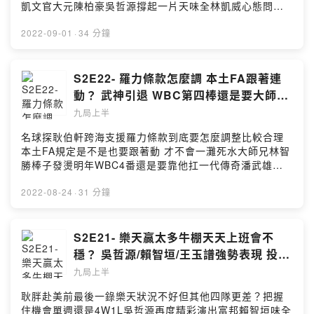
*****小額贊助支持本節目：
凱文官大元陳柏豪吳哲源撐起一片天味全林凱威心態問題
https://open.firstory.me/user/ckmn4nblm0kci089746i
大師兄298統一大餅實驗室失敗？內野問題怎麼解？樂天傷
846t2留言告訴我你對這一集的想法：
兵慢慢浮現 廖健富說守一壘有難度最精彩的中職消息 都在
2022-09-01
·
34 分鐘
https://open.firstory.me/user/ckmn4nblm0kci089746i
九局上半!!***喜歡我們的聽眾朋友不要忘記在各個平台幫我
846t2/commentsPowered by Firstory Hosting
們訂閱跟留下5星好評😍😍😍平台傳送門
https://open.firstory.me/user/ckmn4nblm0kci089746i
S2E22- 羅力條款怎麼調 本土FA跟著連
846t2/platforms有問題想跟耿胖直球對決或想合作都來這
動？ 武神引退 WBC第四棒還是要大師兄
邊👇👇👇9inningstop@gmail.com或加入FB社團一起討論
來扛？
九局上半
棒球喔👇👇👇
https://www.facebook.com/groups/198592318700420
名球探耿伯軒跨海支援羅力條款到底要怎麼調整比較合理
*****小額贊助支持本節目：
本土FA規定是不是也要跟著動 才不會一灘死水大師兄林智
https://open.firstory.me/user/ckmn4nblm0kci089746i
勝棒子發燙明年WBC4番還是要靠他扛一代傳奇潘武雄退
846t2留言告訴我你對這一集的想法：
休 生涯接近3/4/5妥妥名人堂***喜歡我們的聽眾朋友不要
https://open.firstory.me/user/ckmn4nblm0kci089746i
忘記在各個平台幫我們訂閱跟留下5星好評😍😍😍平台傳送
2022-08-24
·
31 分鐘
846t2/commentsPowered by Firstory Hosting
門
https://open.firstory.me/user/ckmn4nblm0kci089746i
846t2/platforms有問題想跟耿胖直球對決或想合作都來這
S2E21- 樂天贏太多牛棚天天上班會不
邊👇👇👇9inningstop@gmail.com或加入FB社團一起討論
穩？ 吳哲源/賴智垣/王玉譜強勢表現 投手
棒球喔👇👇👇
都缺一個機會？
九局上半
https://www.facebook.com/groups/198592318700420
*****小額贊助支持本節目：
耿胖赴美前最後一錄樂天狀況不好但其他四隊更差？把握
https://open.firstory.me/user/ckmn4nblm0kci089746i
住機會單週還是4W1L吳哲源再度精彩演出富邦賴智垣味全