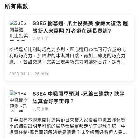
所有集數
Powered by Firstory Hosting
S3E5 開幕週- 爪土投美美 余謙大復活 超
級新人宋嘉翔 打者還在延長春訓?
九局上半
哈根達斯比利時巧克力系列，匠心選用72%可可含量的比
利時巧克力，那綿密的冰淇淋口感，再加上薄脆的巧克力
脆片，苦甜交織，完美呈現黑巧克力的濃郁香醇，是專屬
成熟大人系的奢華風味。https://fstry.pse.is/9emma8
—— 以上為 Firstory Podcast 廣告 ——中職開幕打擊率
2023-04-11
·
26 分鐘
不到兩成的挺一登頂投高打低問題如此嚴重？富邦樂天新
洋投開箱秀不錯待觀察？兄弟鄭浩均余謙把握機會表現亮
眼超級新人宋嘉翔天花板有多高？吳哲源的合約問題小額
S3E4 中職開季預測 -兄弟三連霸? 耿胖
贊助支持本節目：
認真看好宇宙邦？
https://open.firstory.me/user/ckmn4nblm0kci089746i
九局上半
846t2留言告訴我你對這一集的想法：
https://open.firstory.me/user/ckmn4nblm0kci089746i
中華職棒本週末開打這集節目來帶大家看看中職五隊休賽
846t2/comments***喜歡我們的聽眾朋友不要忘記在各個
季的補強跟明年可能的局勢發展富邦走防守野球？統一牛
平台幫我們訂閱跟留下5星好評😍😍😍平台傳送門
棚責任制/傷兵問題解決還是很猛？味全帳面好看但人員組
https://open.firstory.me/user/ckmn4nblm0kci089746i
成單薄？樂天要靠陳鴻文稱一陣子？兄弟外野真的太難