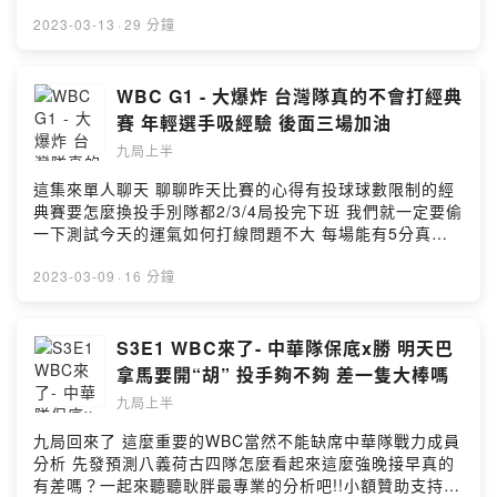
王的狀況未來還有哪些選手可望幫助中華隊呢？最完整的
討論都在本集節目內容小額贊助支持本節目：
2023-03-13
·
29 分鐘
https://open.firstory.me/user/ckmn4nblm0kci089746i
846t2留言告訴我你對這一集的想法：
https://open.firstory.me/user/ckmn4nblm0kci089746i
WBC G1 - 大爆炸 台灣隊真的不會打經典
846t2/comments***喜歡我們的聽眾朋友不要忘記在各個
賽 年輕選手吸經驗 後面三場加油
平台幫我們訂閱跟留下5星好評😍😍😍平台傳送門
九局上半
https://open.firstory.me/user/ckmn4nblm0kci089746i
846t2/platforms有問題想跟耿胖直球對決或想合作都來這
這集來單人聊天 聊聊昨天比賽的心得有投球球數限制的經
邊👇👇👇9inningstop@gmail.com或加入FB社團一起討論
典賽要怎麼換投手別隊都2/3/4局投完下班 我們就一定要偷
棒球喔👇👇👇
一下測試今天的運氣如何打線問題不大 每場能有5分真的
https://www.facebook.com/groups/198592318700420
是有保佑幾個保守調度看不懂 中華隊到底是要強攻還是速
*****小額贊助支持本節目：
度戰？小額贊助支持本節目：
2023-03-09
·
16 分鐘
https://open.firstory.me/user/ckmn4nblm0kci089746i
https://open.firstory.me/user/ckmn4nblm0kci089746i
846t2留言告訴我你對這一集的想法：
846t2留言告訴我你對這一集的想法：
https://open.firstory.me/user/ckmn4nblm0kci089746i
https://open.firstory.me/user/ckmn4nblm0kci089746i
S3E1 WBC來了- 中華隊保底x勝 明天巴
846t2/commentsPowered by Firstory Hosting
846t2/comments***喜歡我們的聽眾朋友不要忘記在各個
拿馬要開“胡” 投手夠不夠 差一隻大棒嗎
平台幫我們訂閱跟留下5星好評😍😍😍平台傳送門
九局上半
https://open.firstory.me/user/ckmn4nblm0kci089746i
846t2/platforms有問題想跟耿胖直球對決或想合作都來這
九局回來了 這麼重要的WBC當然不能缺席中華隊戰力成員
邊👇👇👇9inningstop@gmail.com或加入FB社團一起討論
分析 先發預測八義荷古四隊怎麼看起來這麼強晚接早真的
棒球喔👇👇👇
有差嗎？一起來聽聽耿胖最專業的分析吧!!小額贊助支持本