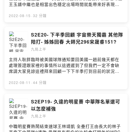
846t2留言告訴我你對這一集的想法：
王玉譜中繼也是相當出色穩定出場時間就能帶來好表現嗎
https://open.firstory.me/user/ckmn4nblm0kci089746i
統一的二遊佈局 味全要不要領洋將紅利精彩內容都在本集
846t2/commentsPowered by Firstory Hosting
的九局上半***喜歡我們的聽眾朋友不要忘記在各個平台幫
2022-08-15
·
32 分鐘
我們訂閱跟留下5星好評😍😍😍平台傳送門
https://open.firstory.me/user/ckmn4nblm0kci089746i
846t2/platforms有問題想跟耿胖直球對決或想合作都來這
S2E20- 下半季回顧 宇宙樂天獨霸 其他隊
邊👇👇👇9inningstop@gmail.com或加入FB社團一起討論
陪打- 姊姊回春 大師兄296宋晟睿151?
棒球喔👇👇👇
九局上半
https://www.facebook.com/groups/198592318700420
*****小額贊助支持本節目：
主持人耿胖臨時被美國球隊通知要回美國一趟前幾天都在
https://open.firstory.me/user/ckmn4nblm0kci089746i
處理簽證跟家裡的事情所以這週遲到了但我們一定不會缺
846t2留言告訴我你對這一集的想法：
席請大家見諒這禮拜來回顧一下下半季打到目前的狀況宇
https://open.firstory.me/user/ckmn4nblm0kci089746i
宙樂天一支獨秀 歷史級別的投手戰力真的恐怖富邦氣打不
846t2/commentsPowered by Firstory Hosting
起來 5成勝率徘徊 真心推倒重建？中信傷兵/疫情潮席捲 2
2022-08-11
·
44 分鐘
軍陣容打的掙扎 德保拉等待救援統一流年不利 三鬼回歸布
雷克動刀 補洋砲可以補到洞？味全有機會拼季後賽 年輕小
將穩定性是關鍵***喜歡我們的聽眾朋友不要忘記在各個平
S2EP19- 久違的明星賽 中華隊名單還可
台幫我們訂閱跟留下5星好評😍😍😍平台傳送門
以怎麼補強
https://open.firstory.me/user/ckmn4nblm0kci089746i
九局上半
846t2/platforms有問題想跟耿胖直球對決或想合作都來這
邊👇👇👇9inningstop@gmail.com或加入FB社團一起討論
中職明星賽熱鬧結束速球王林靖凱 全壘打王由長大的林子
棒球喔👇👇👇