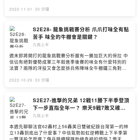
846t2留言告訴我你對這一集的想法：
嗎？***喜歡我們的聽眾朋友不要忘記在各個平台幫我們訂
https://open.firstory.me/user/ckmn4nblm0kci089746i
閱跟留下5星好評😍😍😍平台傳送門
2022-11-01
·
30 分鐘
846t2/commentsPowered by Firstory Hosting
https://open.firstory.me/user/ckmn4nblm0kci089746i
846t2/platforms有問題想跟耿胖直球對決或想合作都來這
邊👇👇👇9inningstop@gmail.com或加入FB社團一起討論
S2E28- 龍象挑戰賽分析 爪爪打味全有點
棒球喔👇👇👇
苦手 味全的牛棚會是關鍵？
https://www.facebook.com/groups/198592318700420
九局上半
*****小額贊助支持本節目：
https://open.firstory.me/user/ckmn4nblm0kci089746i
週末即將開打的龍象挑戰賽分析握有一勝加巨大的保拉 中
846t2留言告訴我你對這一集的想法：
信佔有絕對優勢成軍三年殺進季後賽的味全有什麼特別的
https://open.firstory.me/user/ckmn4nblm0kci089746i
法寶？兩隊的洋投又會怎麼排兵佈陣味全牛棚鐵三角對中
846t2/commentsPowered by Firstory Hosting
信防禦率都破7誰能扛住？***喜歡我們的聽眾朋友不要忘記
在各個平台幫我們訂閱跟留下5星好評😍😍😍平台傳送門
2022-10-26
·
33 分鐘
https://open.firstory.me/user/ckmn4nblm0kci089746i
846t2/platforms有問題想跟耿胖直球對決或想合作都來這
邊👇👇👇9inningstop@gmail.com或加入FB社團一起討論
S2E27-進擊的兄弟 12戰11勝下半季登頂
棒球喔👇👇👇
下一步直指全年一？ 樂天9戰7敗又確診
https://www.facebook.com/groups/198592318700420
潮 低潮來的不是時候？
九局上半
*****小額贊助支持本節目：
https://open.firstory.me/user/ckmn4nblm0kci089746i
本週先聊聊法官62轟村上56轟美日雙破紀錄台灣第一的林
846t2留言告訴我你對這一集的想法：
立13轟到底出了什麼事？中信氣勢如虹逆轉戰上下半季第
https://open.firstory.me/user/ckmn4nblm0kci089746i
一雙洋投怎麼選？傷兵陸續歸隊助總幸福的煩惱？樂天投