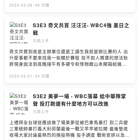
846t2/platforms有問題想跟耿胖直球對決或想合作都來這
選？最後小遊戲耿胖就各位置選出5隊中前2名的選手最後
2023-03-28
·
46 分鐘
邊👇👇👇9inningstop@gmail.com或加入FB社團一起討論
累積總分最高的是中信兄弟 11樂天 7統一 6富邦 5味全 1
棒球喔👇👇👇
小額贊助支持本節目：
https://www.facebook.com/groups/198592318700420
https://open.firstory.me/user/ckmn4nblm0kci089746i
S3E3 奇文共賞 汪汪汪- WBC4強 墨日之
*****Powered by Firstory Hosting
846t2留言告訴我你對這一集的想法：
戰
https://open.firstory.me/user/ckmn4nblm0kci089746i
九局上半
846t2/comments***喜歡我們的聽眾朋友不要忘記在各個
平台幫我們訂閱跟留下5星好評😍😍😍平台傳送門
奇文共賞到底是主辦單位還是工讀生我就是辦比賽的人 出
https://open.firstory.me/user/ckmn4nblm0kci089746i
什麼事都不要來找我一些關於賽程 技不如人媽寶的想法耿
846t2/platforms有問題想跟耿胖直球對決或想合作都來這
胖現身說法到底晚接午有多硬令和怪物跟山本開箱給幾
邊👇👇👇9inningstop@gmail.com或加入FB社團一起討論
分？小額贊助支持本節目：
棒球喔👇👇👇
https://open.firstory.me/user/ckmn4nblm0kci089746i
2023-03-21
·
34 分鐘
https://www.facebook.com/groups/198592318700420
846t2留言告訴我你對這一集的想法：
*****Powered by Firstory Hosting
https://open.firstory.me/user/ckmn4nblm0kci089746i
846t2/comments***喜歡我們的聽眾朋友不要忘記在各個
S3E2 美夢一場 - WBC落幕 給中華隊掌
平台幫我們訂閱跟留下5星好評😍😍😍平台傳送門
聲 投打跑還有什麼地方可以改進
https://open.firstory.me/user/ckmn4nblm0kci089746i
九局上半
846t2/platforms有問題想跟耿胖直球對決或想合作都來這
邊👇👇👇9inningstop@gmail.com或加入FB社團一起討論
上禮拜全台球迷應該做了場美夢從被巴拿馬暴打 到二兵變
棒球喔👇👇👇
三軍統帥暴打義大利荷蘭最後一戰又早早被拉開 最後墊底
https://www.facebook.com/groups/198592318700420
收場大家討論最熱烈的換投時機 投手調度 戰術安排以及大
*****Powered by Firstory Hosting