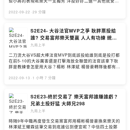
些小將的表現呢樂天一支獨秀 洋投好好二選一其他就安心
846t2留言告訴我你對這一集的想法：
打冠軍賽了樂天打線沈寂苦吞8連敗 球員深度不夠是原
https://open.firstory.me/user/ckmn4nblm0kci089746i
罪？統一諸事不順 正要衝胡智為林安可又確診剩下賽程就
2022-09-22
·
29 分鐘
846t2/commentsPowered by Firstory Hosting
看這兩隊拚最後一個名額了***喜歡我們的聽眾朋友不要忘
記在各個平台幫我們訂閱跟留下5星好評😍😍😍平台傳送門
https://open.firstory.me/user/ckmn4nblm0kci089746i
S2E24- 大谷法官MVP之爭 耿胖票投給
846t2/platforms有問題想跟耿胖直球對決或想合作都來這
誰? 交易富邦樂天雙贏 人人有功練 統一
邊👇👇👇9inningstop@gmail.com或加入FB社團一起討論
要開始進擊了嗎？
九局上半
棒球喔👇👇👇
https://www.facebook.com/groups/198592318700420
二刀流大谷VS超大棒法官MVP到底該投給誰到底是投打都
*****小額贊助支持本節目：
在前5-10的大谷厲害還是打擊海放全聯盟的法官該拿下耿
https://open.firstory.me/user/ckmn4nblm0kci089746i
胖是教練會怎麼用大谷？楊彬 林澤斌 楊晉豪轉隊後都有好
846t2留言告訴我你對這一集的想法：
表現不要再怕棒打老東家的戲碼了？兄弟許基宏鋸砲是心
https://open.firstory.me/user/ckmn4nblm0kci089746i
態問題？統一傷兵陸續歸隊 拚全年前三還有機會？牛棚不
2022-09-13
·
1 小時 7 分鐘
846t2/commentsPowered by Firstory Hosting
穩的味全把伍鐸調去先發是打什麼算盤？***喜歡我們的聽
眾朋友不要忘記在各個平台幫我們訂閱跟留下5星好評😍😍
😍平台傳送門
S2E23-終於交易了 樂天富邦誰賺誰虧？
https://open.firstory.me/user/ckmn4nblm0kci089746i
兄弟土投好猛 大師兄298
846t2/platforms有問題想跟耿胖直球對決或想合作都來這
九局上半
邊👇👇👇9inningstop@gmail.com或加入FB社團一起討論
棒球喔👇👇👇
時隔9年中職再度發生交易案富邦用楊彬楊晉豪換來樂天的
https://www.facebook.com/groups/198592318700420
林澤斌王耀霖這筆交易到底誰佔到便宜呢？中信四土投鄭