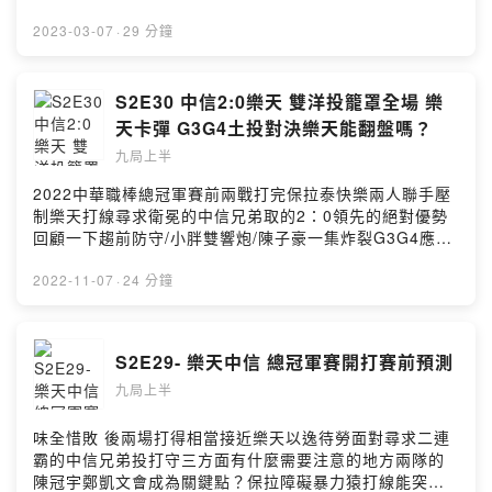
https://www.facebook.com/groups/198592318700420
節目：
*****小額贊助支持本節目：
https://open.firstory.me/user/ckmn4nblm0kci089746i
2023-03-07
·
29 分鐘
https://open.firstory.me/user/ckmn4nblm0kci089746i
846t2留言告訴我你對這一集的想法：
846t2留言告訴我你對這一集的想法：
https://open.firstory.me/user/ckmn4nblm0kci089746i
https://open.firstory.me/user/ckmn4nblm0kci089746i
846t2/comments***喜歡我們的聽眾朋友不要忘記在各個
S2E30 中信2:0樂天 雙洋投籠罩全場 樂
846t2/commentsPowered by Firstory Hosting
平台幫我們訂閱跟留下5星好評😍😍😍平台傳送門
天卡彈 G3G4土投對決樂天能翻盤嗎？
https://open.firstory.me/user/ckmn4nblm0kci089746i
九局上半
846t2/platforms有問題想跟耿胖直球對決或想合作都來這
邊👇👇👇9inningstop@gmail.com或加入FB社團一起討論
2022中華職棒總冠軍賽前兩戰打完保拉泰快樂兩人聯手壓
棒球喔👇👇👇
制樂天打線尋求衛冕的中信兄弟取的2：0領先的絕對優勢
https://www.facebook.com/groups/198592318700420
回顧一下趨前防守/小胖雙響炮/陳子豪一集炸裂G3G4應該
*****小額贊助支持本節目：
都是土投對決兩邊打線可能都會比較打得到球 牛棚可能是
https://open.firstory.me/user/ckmn4nblm0kci089746i
關鍵樂天棒次要怎麼調整被嚴加看管的林立要怎麼保護
2022-11-07
·
24 分鐘
846t2留言告訴我你對這一集的想法：
他？***喜歡我們的聽眾朋友不要忘記在各個平台幫我們訂
https://open.firstory.me/user/ckmn4nblm0kci089746i
閱跟留下5星好評😍😍😍平台傳送門
846t2/commentsPowered by Firstory Hosting
https://open.firstory.me/user/ckmn4nblm0kci089746i
S2E29- 樂天中信 總冠軍賽開打賽前預測
846t2/platforms有問題想跟耿胖直球對決或想合作都來這
九局上半
邊👇👇👇9inningstop@gmail.com或加入FB社團一起討論
棒球喔👇👇👇
https://www.facebook.com/groups/198592318700420
味全惜敗 後兩場打得相當接近樂天以逸待勞面對尋求二連
*****小額贊助支持本節目：
霸的中信兄弟投打守三方面有什麼需要注意的地方兩隊的
https://open.firstory.me/user/ckmn4nblm0kci089746i
陳冠宇鄭凱文會成為關鍵點？保拉障礙暴力猿打線能突破