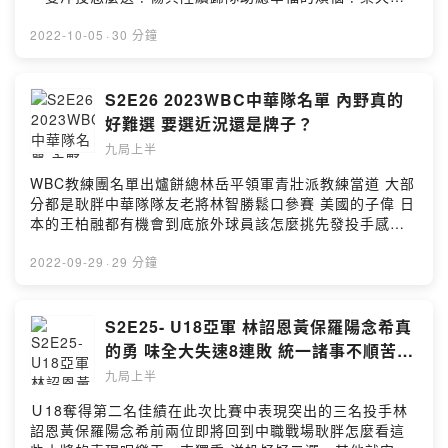
846t2/commentsPowered by Firstory Hosting
手空中解體 近況最好的曾仁和又確診還有二度確診的球員
再不趕快調整可能要去打第一輪了？味全拉開差距 吉力吉
2022-10-05
·
30 分鐘
撈火力展示最關鍵？***喜歡我們的聽眾朋友不要忘記在各
個平台幫我們訂閱跟留下5星好評😍😍😍平台傳送門
https://open.firstory.me/user/ckmn4nblm0kci089746i
S2E26 2023WBC中華隊名單 內野真的
846t2/platforms有問題想跟耿胖直球對決或想合作都來這
好難選 要選近況還是牌子？
邊👇👇👇9inningstop@gmail.com或加入FB社團一起討論
九局上半
棒球喔👇👇👇
https://www.facebook.com/groups/198592318700420
WBC教練團名單出爐餅總林岳平領軍青壯派教練當道 大部
*****小額贊助支持本節目：
分都是耿胖中華隊隊友老將林智勝鬆口參賽 美國的子偉 日
https://open.firstory.me/user/ckmn4nblm0kci089746i
本的王柏融都有機會到底旅外球員該怎麼挑先發投手感覺
846t2留言告訴我你對這一集的想法：
缺一隻一夫當關的ACE牛棚相對穩定 旅美小將可能成為黑
https://open.firstory.me/user/ckmn4nblm0kci089746i
馬野手方面守備組可能也需要打出生涯年的范國宸梁家榮
2022-09-29
·
29 分鐘
846t2/commentsPowered by Firstory Hosting
有沒有機會呢？***喜歡我們的聽眾朋友不要忘記在各個平
台幫我們訂閱跟留下5星好評😍😍😍平台傳送門
https://open.firstory.me/user/ckmn4nblm0kci089746i
S2E25- U18亞軍 林詔恩黃保羅陽念希真
846t2/platforms有問題想跟耿胖直球對決或想合作都來這
的勇 味全大失速8連敗 統一諸事不順苦苦
邊👇👇👇9inningstop@gmail.com或加入FB社團一起討論
追趕
九局上半
棒球喔👇👇👇
https://www.facebook.com/groups/198592318700420
Ｕ18奪得第二名佳績在此次比賽中表現突出的三名投手林
*****小額贊助支持本節目：
詔恩黃保羅陽念希前兩位即將回到中職戰場耿胖怎麼看這
https://open.firstory.me/user/ckmn4nblm0kci089746i