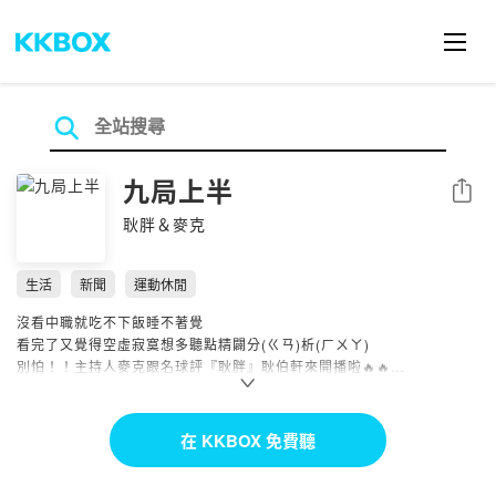
九局上半
分享
耿胖＆麥克
生活
新聞
運動休閒
沒看中職就吃不下飯睡不著覺
看完了又覺得空虛寂寞想多聽點精闢分(ㄍㄢ)析(ㄏㄨㄚ)
別怕！！主持人麥克跟名球評『耿胖』耿伯軒來開播啦🔥🔥
火熱棒球時事➕深度球員分析➕誠懇的幹話
保證讓你對中華職棒有全新的理解✌🏼✌🏼
在 KKBOX 免費聽
📩合作洽詢：
9inningstop@gmail.com
製作團隊：SportsVibe