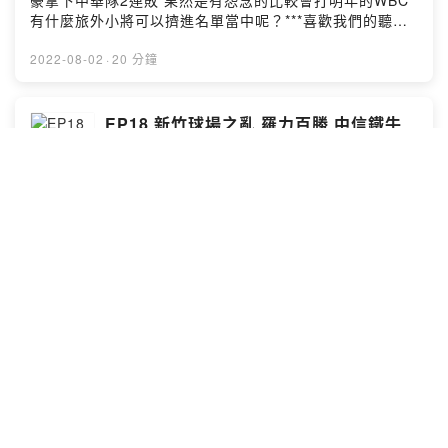
豪拿下中華隊2連敗 果然是有怨念的比較會打明年的WBC
https://www.facebook.com/groups/198592318700420
有什麼旅外小將可以擠進名單當中呢？***喜歡我們的聽眾
*****小額贊助支持本節目：
朋友不要忘記在各個平台幫我們訂閱跟留下5星好評???平
https://open.firstory.me/user/ckmn4nblm0kci089746i
台傳送門
2022-08-02
·
20 分鐘
846t2留言告訴我你對這一集的想法：
https://open.firstory.me/user/ckmn4nblm0kci089746i
https://open.firstory.me/user/ckmn4nblm0kci089746i
846t2/platforms有問題想跟耿胖直球對決或想合作都來這
846t2/commentsPowered by Firstory Hosting
邊???9inningstop@gmail.com或加入FB社團一起討論棒
EP18 新竹球場之亂 羅力百勝 中信鐵牛
球喔???
棚解體 黃子鵬本土No.1ACE
https://www.facebook.com/groups/198592318700420
九局上半
*****小額贊助支持本節目：
https://open.firstory.me/join/ckmn4nblm0kci089746i8
下半季開戰各隊面臨全新挑戰富邦連勝開局竟遇到新竹場
46t2留言告訴我你對這一集的想法：
地之亂無法延續氣勢到底新竹球場有多出名就讓前職棒投
https://open.firstory.me/user/ckmn4nblm0kci089746i
手耿胖來分享一些當時的趣事吧中信洋投荒 鄭凱文吳哲源
846t2/commentsPowered by Firstory Hosting
魏碩成要想辦法撐住牛棚問題到底出在哪黃子鵬搖身一變
防禦率王 2.03是自林恩宇來最低紀錄？***喜歡我們的聽眾
2022-07-25
·
27 分鐘
朋友不要忘記在各個平台幫我們訂閱跟留下5星好評???平
台傳送門
https://open.firstory.me/user/ckmn4nblm0kci089746i
EP17 下半季展望-兄弟土投當自強 統一
846t2/platforms有問題想跟耿胖直球對決或想合作都來這
大熱門 味全臨門一腳 富邦特守陣 樂天隔
邊???9inningstop@gmail.com或加入FB社團一起討論棒
山觀虎鬥
九局上半
球喔???
https://www.facebook.com/groups/198592318700420
上半季告一段落下半季總冠軍賽門票爭奪戰正要展開樂天
*****小額贊助支持本節目：