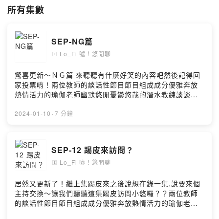
來聽我們悠閒聊，一掃週一的布魯吧！咦？
所有集數
布魯是誰？
FB
SEP-NG篇
https://www.facebook.com/lo.fish.yotalk
IG
Lo_Fi 噓！悠閒聊
🄴
https://www.instagram.com/lo_fish_yo_talk.cill/
驚喜更新～ＮＧ篇 來聽聽有什麼好笑的內容吧然後記得回
贊助連結
家投票唷！兩位教師的談話性節目節目組成成分優雅奔放
https://pay.firstory.me/user/lofish
熱情活力的瑜伽老師幽默悠閒憂鬱悠哉的潛水教練談談上
提供我們持續創作的動力以及浪浪小點心
課狀況講講八卦分享趣事，帶入話題什麼都想分享，討論
休閒相關時事生活日常，幽默閒聊，感性談話節目。目前
2024-01-10
·
7 分鐘
Powered by Firstory Hosting
每週一更新來聽我們悠閒聊，一掃週一的布魯吧！咦？布
魯是誰？
FBhttps://www.facebook.com/lo.fish.yotalkIGhttps://w
SEP-12 踢皮來訪問？
ww.instagram.com/lo_fish_yo_talk.cill/#lo_fish #悠閒
Lo_Fi 噓！悠閒聊
聊 #firstory_lab #podcast #firstory #kkbox #mb3
🄴
#apple #潛水 #自由潛水 #diveing #freediving #瑜珈
#yoga #舞蹈 #dance #旅遊 #travel #beer #酒精
居然又更新了！繼上集踢皮來之後說想在錄一集,說要來個
#alcohol#潛水教練#潛水教練 #瑜伽老師 #恆春 #台中 #
主持交換～讓我們聽聽這集踢皮訪問小悠囉？？兩位教師
墾丁小額贊助支持本節目：
的談話性節目節目組成成分優雅奔放熱情活力的瑜伽老師
https://open.firstory.me/user/ckvj17m3o0oq10986db9
幽默悠閒憂鬱悠哉的潛水教練談談上課狀況講講八卦分享