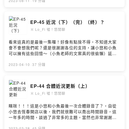
墾丁小額贊助支持本節目：
來聽我們悠閒聊，一掃週一的布魯吧！咦？布魯是誰？
2023-08-11
·
19 分鐘
https://open.firstory.me/user/ckvj17m3o0oq10986db9
FBhttps://www.facebook.com/lo.fish.yotalkIGhttps://w
0pi87留言告訴我你對這一集的想法：
ww.instagram.com/lo_fish_yo_talk.cill/#lo_fish #悠閒
https://open.firstory.me/user/ckvj17m3o0oq10986db9
聊 #firstory_lab #podcast #firstory #kkbox #mb3
EP-45 近況（下）（完）（終）？
0pi87/commentsFish/悠Powered by Firstory Hosting
#apple #潛水 #自由潛水 #diveing #freediving #瑜珈
Lo_Fi 噓！悠閒聊
#yoga #舞蹈 #dance #旅遊 #travel #beer #酒精
🄴
#alcohol#潛水教練#潛水教練 #瑜伽老師 #恆春 #台中 #
墾丁潛水,瑜伽,悠閒
看來這真的是最後一集囉！好像有點捨不得，不知道大家
聊,lo_fish,podcast,firstory,freediver,yoga,酒
會不會想我們呢？還是很謝謝各位的支持，讓小悠和小魚
精,beer,alcohol,舞蹈,自由潛水,dance,旅遊,travel,潛水
可以擁有這些回憶～（小魚老師的文案真的很偷懶）延續
教練,瑜伽老師,恆春,台中,墾丁小額贊助支持本節目：
上集未結束的話題，請大家繼續聽下去唷～～暫時先不更
https://open.firstory.me/user/ckvj17m3o0oq10986db9
新了，但我（小悠）還是會抽出時間慢慢整理ＩＧ的請大
2023-04-10
·
37 分鐘
0pi87留言告訴我你對這一集的想法：
家追蹤唷ＸＤ...也許我會自己錄些什麼也說不定，如果你
https://open.firstory.me/user/ckvj17m3o0oq10986db9
們有想了解的問題也可以留言發問唷！！兩位教師的談話
0pi87/commentsFish/悠Powered by Firstory Hosting
性節目節目組成成分優雅奔放熱情活力的瑜伽老師幽默悠
EP-44 合體近況更新（上）
閒憂鬱悠哉的潛水教練談談上課狀況講講八卦分享趣事，
Lo_Fi 噓！悠閒聊
帶入話題什麼都想分享，討論休閒相關時事生活日常，幽
🄴
默閒聊，感性談話節目。目前每週一更新來聽我們悠閒
聊，一掃週一的布魯吧！咦？布魯是誰？
瞎咪！！！這是小悠和小魚最後一次合體錄音了？，自從
FBhttps://www.facebook.com/lo.fish.yotalkIGhttps://w
小悠去恆春開店以後，我們就很難可以喬出時間錄音，這
ww.instagram.com/lo_fish_yo_talk.cill/#lo_fish #悠閒
一年多的時間，談過了非常多的主題，當然也非常謝謝有
聊 #firstory_lab #podcast #firstory #kkbox #mb3
持續在支持的朋友，也許以後有機會，小魚會以特別單集
#apple #潛水 #自由潛水 #diveing #freediving #瑜珈
的方式出現喔！還沒全部聽完的朋友，記得繼續在各大平
2023-03-28
·
45 分鐘