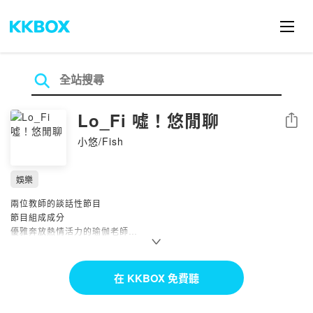
Lo_Fi 噓！悠閒聊
分享
小悠/Fish
娛樂
兩位教師的談話性節目
節目組成成分
優雅奔放熱情活力的瑜伽老師
幽默悠閒憂鬱悠哉的潛水教練
談談上課狀況講講八卦分享趣事，
帶入話題什麼都想分享，討論休閒相關
在 KKBOX 免費聽
時事生活日常，幽默閒聊，感性談話節目。
目前每週一更新