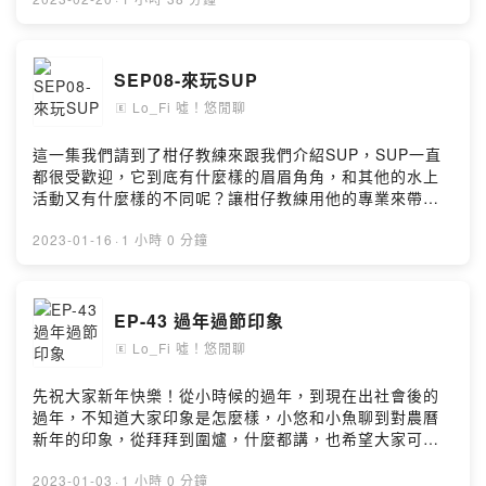
#yoga #舞蹈 #dance #旅遊 #travel #beer #酒精
#alcohol#潛水教練 #瑜伽老師 #恆春 #台中 #墾丁小額贊
助支持本節目：
SEP08-來玩SUP
https://open.firstory.me/user/ckvj17m3o0oq10986db9
0pi87留言告訴我你對這一集的想法：
Lo_Fi 噓！悠閒聊
🄴
https://open.firstory.me/user/ckvj17m3o0oq10986db9
0pi87/commentsFish/悠Powered by Firstory Hosting
這一集我們請到了柑仔教練來跟我們介紹SUP，SUP一直
都很受歡迎，它到底有什麼樣的眉眉角角，和其他的水上
活動又有什麼樣的不同呢？讓柑仔教練用他的專業來帶領
我們進入SUP的世界吧！兩位教師的談話性節目節目組成
成分優雅奔放熱情活力的瑜伽老師幽默悠閒憂鬱悠哉的潛
2023-01-16
·
1 小時 0 分鐘
水教練談談上課狀況講講八卦分享趣事，帶入話題什麼都
想分享，討論休閒相關時事生活日常，幽默閒聊，感性談
話節目。目前每週一更新來聽我們悠閒聊，一掃週一的布
EP-43 過年過節印象
魯吧！咦？布魯是誰？
Lo_Fi 噓！悠閒聊
FBhttps://www.facebook.com/lo.fish.yotalkIGhttps://w
🄴
ww.instagram.com/lo_fish_yo_talk.cill/#lo_fish #悠閒
聊 #firstory_lab #podcast #firstory #kkbox #mb3
先祝大家新年快樂！從小時候的過年，到現在出社會後的
#apple #潛水 #自由潛水 #diveing #freediving #瑜珈
過年，不知道大家印象是怎麼樣，小悠和小魚聊到對農曆
#yoga #舞蹈 #dance #旅遊 #travel #beer #酒精
新年的印象，從拜拜到圍爐，什麼都講，也希望大家可以
#alcohol#潛水教練 #瑜伽老師 #恆春 #台中 #墾丁 #sup
告訴我們你們的新年印象喔！兩位教師的談話性節目節目
小額贊助支持本節目：
組成成分優雅奔放熱情活力的瑜伽老師幽默悠閒憂鬱悠哉
2023-01-03
·
1 小時 0 分鐘