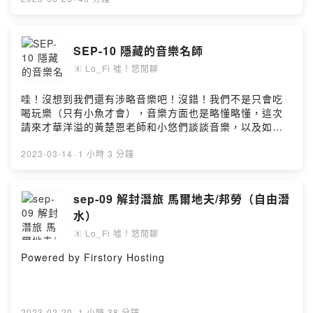
#yoga #舞蹈 #dance #旅遊 #travel #beer #酒精
台收聽～❤️ 這集依舊內含許多豐富知識趣味的事情唷～兩
#alcohol#潛水教練#潛水教練 #瑜伽老師 #恆春 #台中 #
位教師的談話性節目節目組成成分優雅奔放熱情活力的瑜
墾丁小額贊助支持本節目：
伽老師幽默悠閒憂鬱悠哉的潛水教練談談上課狀況講講八
SEP-10 隱藏的音樂名師
https://open.firstory.me/user/ckvj17m3o0oq10986db9
卦分享趣事，帶入話題什麼都想分享，討論休閒相關時事
0pi87留言告訴我你對這一集的想法：
Lo_Fi 噓！悠閒聊
生活日常，幽默閒聊，感性談話節目。目前每週一更新來
🄴
https://open.firstory.me/user/ckvj17m3o0oq10986db9
聽我們悠閒聊，一掃週一的布魯吧！咦？布魯是誰？
0pi87/commentsFish/悠Powered by Firstory Hosting
FBhttps://www.facebook.com/lo.fish.yotalkIGhttps://w
哇！沒想到我們還有涉略音樂吧！沒錯！我們不是只會吃
ww.instagram.com/lo_fish_yo_talk.cill/#lo_fish #悠閒
喝玩樂（只有小魚才會），音樂方面也是略懂略懂，這次
聊 #firstory_lab #podcast #firstory #kkbox #mb3
請來才華洋溢的黃楚恩老師和小悠們談談音樂，以及如何
#apple #潛水 #自由潛水 #diveing #freediving #瑜珈
走上音樂這條道路！這集還一險場彈唱了一自創曲唷！！
#yoga #舞蹈 #dance #旅遊 #travel #beer #酒精
這集跟之後兩集聊得太開心,收音都爆錶了ＸＤ。請見諒接
2023-03-14
·
1 小時 3 分鐘
#alcohol#潛水教練#潛水教練 #瑜伽老師 #恆春 #台中 #
下來兩集就是小悠跟小魚老師的對談囉！楚恩老師的ＹＴ
墾丁小額贊助支持本節目：
頻道https://www.youtube.com/@mr.n2991兩位教師的
https://open.firstory.me/user/ckvj17m3o0oq10986db9
談話性節目節目組成成分優雅奔放熱情活力的瑜伽老師幽
sep-09 解封潛旅 馬爾地夫/邦勞（自由潛
0pi87留言告訴我你對這一集的想法：
默悠閒憂鬱悠哉的潛水教練談談上課狀況講講八卦分享趣
水）
https://open.firstory.me/user/ckvj17m3o0oq10986db9
事，帶入話題什麼都想分享，討論休閒相關時事生活日
Lo_Fi 噓！悠閒聊
🄴
0pi87/commentsFish/悠Powered by Firstory Hosting
常，幽默閒聊，感性談話節目。目前每週一更新來聽我們
悠閒聊，一掃週一的布魯吧！咦？布魯是誰？
Powered by Firstory Hosting
FBhttps://www.facebook.com/lo.fish.yotalkIGhttps://w
ww.instagram.com/lo_fish_yo_talk.cill/#lo_fish #悠閒
聊 #firstory_lab #podcast #firstory #kkbox #mb3
#apple #潛水 #自由潛水 #diveing #freediving #瑜珈
2023-02-20
·
1 小時 38 分鐘