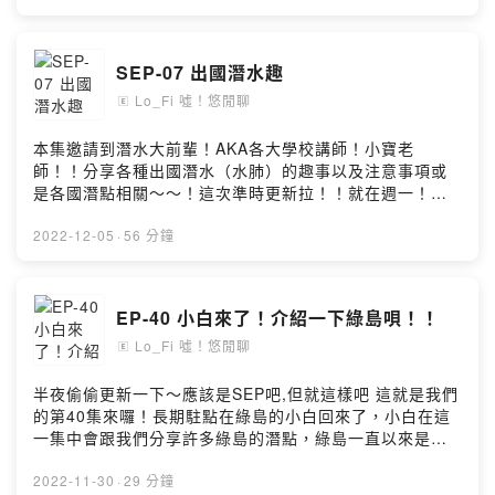
#alcohol#潛水教練 #瑜伽老師 #恆春 #台中 #墾丁 #出國
活力的瑜伽老師幽默悠閒憂鬱悠哉的潛水教練談談上課狀
#維也納 #比賽小額贊助支持本節目：
況講講八卦分享趣事，帶入話題什麼都想分享，討論休閒
https://open.firstory.me/user/ckvj17m3o0oq10986db9
相關時事生活日常，幽默閒聊，感性談話節目。目前每週
SEP-07 出國潛水趣
0pi87留言告訴我你對這一集的想法：
一更新來聽我們悠閒聊，一掃週一的布魯吧！咦？布魯是
https://open.firstory.me/user/ckvj17m3o0oq10986db9
Lo_Fi 噓！悠閒聊
誰？
🄴
0pi87/commentsFish/悠Powered by Firstory Hosting
FBhttps://www.facebook.com/lo.fish.yotalkIGhttps://w
ww.instagram.com/lo_fish_yo_talk.cill/#lo_fish #悠閒
本集邀請到潛水大前輩！AKA各大學校講師！小寶老
聊 #firstory_lab #podcast #firstory #kkbox #mb3
師！！分享各種出國潛水（水肺）的趣事以及注意事項或
#apple #潛水 #自由潛水 #diveing #freediving #瑜珈
是各國潛點相關～～！這次準時更新拉！！就在週一！！
#yoga #舞蹈 #dance #旅遊 #travel #beer #酒精
小魚老師又出國拉....跑去維也納...等他回來再看他要跟我
#alcohol#潛水教練 #瑜伽老師 #恆春 #台中 #墾丁 #出國
們分享些什麼呢！希望這次能有點東西XD.....本節目幾將
2022-12-05
·
56 分鐘
#維也納 #比賽小額贊助支持本節目：
滿一年囉目標的50集也即將完成...本週小悠生日趣..下週不
https://open.firstory.me/user/ckvj17m3o0oq10986db9
一定更新 請不要期待XD...之前說的賽事跟課程等..我們的
0pi87留言告訴我你對這一集的想法：
嘉賓有空再來跟你們分享...快了快了~以下是小寶老師自己
EP-40 小白來了！介紹一下綠島唄！！
https://open.firstory.me/user/ckvj17m3o0oq10986db9
的節目頻道連結裡面有更多各國潛水趣事的故事唷！！
0pi87/commentsFish/悠Powered by Firstory Hosting
Lo_Fi 噓！悠閒聊
https://player.soundon.fm/p/0f594fe1-a691-4298-
🄴
8bea-b50d2dd8d826感謝各位～兩位教師的談話性節目
節目組成成分優雅奔放熱情活力的瑜伽老師幽默悠閒憂鬱
半夜偷偷更新一下～應該是SEP吧,但就這樣吧 這就是我們
悠哉的潛水教練談談上課狀況講講八卦分享趣事，帶入話
的第40集來囉！長期駐點在綠島的小白回來了，小白在這
題什麼都想分享，討論休閒相關時事生活日常，幽默閒
一集中會跟我們分享許多綠島的潛點，綠島一直以來是知
聊，感性談話節目。目前每週一更新來聽我們悠閒聊，一
名的潛水天堂，大家一起來聽聽綠島有什麼樣的特色潛點
掃週一的布魯吧！咦？布魯是誰？
吧！最近狀態沒很好一直延更ㄝ,真是抱歉..小魚老師應該
2022-11-30
·
29 分鐘