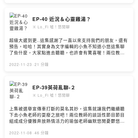
FBhttps://www.facebook.com/lo.fish.yotalkIGhttps://w
又有一段時間要消失了她說要去維也納-.-...集思廣益...各
ww.instagram.com/lo_fish_yo_talk.cill/#lo_fish #悠閒
位想聽我說說什麼呢！？兩位教師的談話性節目節目組成
聊 #firstory_lab #podcast #firstory #kkbox #mb3
成分優雅奔放熱情活力的瑜伽老師幽默悠閒憂鬱悠哉的潛
EP-40 近況＆心靈雞湯？
#apple #潛水 #自由潛水 #diveing #freediving #瑜珈
水教練談談上課狀況講講八卦分享趣事，帶入話題什麼都
#yoga #舞蹈 #dance #旅遊 #travel #beer #酒精
Lo_Fi 噓！悠閒聊
想分享，討論休閒相關時事生活日常，幽默閒聊，感性談
🄴
#alcohol#潛水教練 #瑜伽老師 #恆春 #台中 #墾丁 #出國
話節目。目前每週一更新來聽我們悠閒聊，一掃週一的布
#水肺潛水小額贊助支持本節目：
魯吧！咦？布魯是誰？
超級大遲到更..這集感謝了一直以來支持我們的朋友，還有
https://open.firstory.me/user/ckvj17m3o0oq10986db9
FBhttps://www.facebook.com/lo.fish.yotalkIGhttps://w
預告，哈哈！其實身為文字編輯的小魚不知道小悠這集聊
0pi87留言告訴我你對這一集的想法：
ww.instagram.com/lo_fish_yo_talk.cill/#lo_fish #悠閒
了些什麼，大家點進去聽聽，也許會有驚喜喔！兩位教師
https://open.firstory.me/user/ckvj17m3o0oq10986db9
聊 #firstory_lab #podcast #firstory #kkbox #mb3
的談話性節目節目組成成分優雅奔放熱情活力的瑜伽老師
0pi87/commentsFish/悠Powered by Firstory Hosting
#apple #潛水 #自由潛水 #diveing #freediving #瑜珈
幽默悠閒憂鬱悠哉的潛水教練談談上課狀況講講八卦分享
2022-11-23
·
21 分鐘
#yoga #舞蹈 #dance #旅遊 #travel #beer #酒精
趣事，帶入話題什麼都想分享，討論休閒相關時事生活日
#alcohol#潛水教練 #瑜伽老師 #恆春 #台中 #墾丁#綠島
常，幽默閒聊，感性談話節目。目前每週一更新來聽我們
小額贊助支持本節目：
悠閒聊，一掃週一的布魯吧！咦？布魯是誰？
EP-39英荷亂聊-２
https://open.firstory.me/user/ckvj17m3o0oq10986db9
FBhttps://www.facebook.com/lo.fish.yotalkIGhttps://w
0pi87留言告訴我你對這一集的想法：
Lo_Fi 噓！悠閒聊
ww.instagram.com/lo_fish_yo_talk.cill/#lo_fish #悠閒
🄴
https://open.firstory.me/user/ckvj17m3o0oq10986db9
聊 #firstory_lab #podcast #firstory #kkbox #mb3
0pi87/commentsFish/悠Powered by Firstory Hosting
#apple #潛水 #自由潛水 #diveing #freediving #瑜珈
上集被選舉宣傳車打斷的莫名其妙，這集就讓我們繼續聽
#yoga #舞蹈 #dance #旅遊 #travel #beer #酒精
下去小魚老師的耍廢之旅吧！兩位教師的談話性節目節目
#alcohol#潛水教練 #瑜伽老師 #恆春 #台中 #墾丁小額贊
組成成分優雅奔放熱情活力的瑜伽老師幽默悠閒憂鬱悠哉
助支持本節目：
的潛水教練談談上課狀況講講八卦分享趣事，帶入話題什
https://open.firstory.me/user/ckvj17m3o0oq10986db9
麼都想分享，討論休閒相關時事生活日常，幽默閒聊，感
2022-11-08
·
46 分鐘