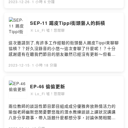
0pi87留言告訴我你對這一集的想法：
趣事，帶入話題什麼都想分享，討論休閒相關時事生活日
2023-12-26
·
1 小時 6 分鐘
https://open.firstory.me/user/ckvj17m3o0oq10986db9
常，幽默閒聊，感性談話節目。目前每週一更新來聽我們
0pi87/commentsFish/悠Powered by Firstory Hosting
悠閒聊，一掃週一的布魯吧！咦？布魯是誰？
FBhttps://www.facebook.com/lo.fish.yotalkIGhttps://w
SEP-11 踢皮Tippi街頭藝人的斜槓
ww.instagram.com/lo_fish_yo_talk.cill/#lo_fish #悠閒
Lo_Fi 噓！悠閒聊
聊 #firstory_lab #podcast #firstory #kkbox #mb3
🄴
#apple #潛水 #自由潛水 #diveing #freediving #瑜珈
#yoga #舞蹈 #dance #旅遊 #travel #beer #酒精
這次邀請到了,有許多工作經驗的街頭藝人踢皮Tippi來聊聊
#alcohol #潛水教練#潛水教練 #瑜伽老師 #恆春 #台中 #
協槓？？好久沒錄音的小悠～這次會聊了什麼呢！？十分
墾丁 #街頭藝人小額贊助支持本節目：
感謝還有在聽我們節目的朋友雖然已經沒有更新～但看數
https://open.firstory.me/user/ckvj17m3o0oq10986db9
據都還是有人會收聽！ 真是謝謝你們＾＾兩位教師的談話
0pi87留言告訴我你對這一集的想法：
性節目節目組成成分優雅奔放熱情活力的瑜伽老師幽默悠
2023-12-15
·
1 小時 18 分鐘
https://open.firstory.me/user/ckvj17m3o0oq10986db9
閒憂鬱悠哉的潛水教練談談上課狀況講講八卦分享趣事，
0pi87/commentsFish/悠Powered by Firstory Hosting
帶入話題什麼都想分享，討論休閒相關時事生活日常，幽
默閒聊，感性談話節目。目前每週一更新來聽我們悠閒
EP-46 偷偷更新
聊，一掃週一的布魯吧！咦？布魯是誰？
Lo_Fi 噓！悠閒聊
FBhttps://www.facebook.com/lo.fish.yotalkIGhttps://w
🄴
ww.instagram.com/lo_fish_yo_talk.cill/#lo_fish #悠閒
聊 #firstory_lab #podcast #firstory #kkbox #mb3
兩位教師的談話性節目節目組成成分優雅奔放熱情活力的
#apple #潛水 #自由潛水 #diveing #freediving #瑜珈
瑜伽老師幽默悠閒憂鬱悠哉的潛水教練談談上課狀況講講
#yoga #舞蹈 #dance #旅遊 #travel #beer #酒精
八卦分享趣事，帶入話題什麼都想分享，討論休閒相關時
#alcohol#潛水教練#潛水教練 #瑜伽老師 #恆春 #台中 #
事生活日常，幽默閒聊，感性談話節目。目前每週一更新