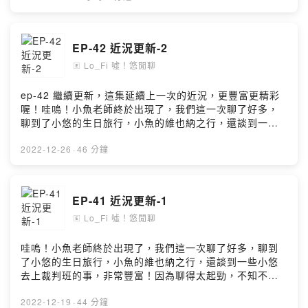
https://open.firstory.me/user/ckvj17m3o0oq10986db9
的潛水教練談談上課狀況講講八卦分享趣事，帶入話題什
0pi87留言告訴我你對這一集的想法：
麼都想分享，討論休閒相關時事生活日常，幽默閒聊，感
https://open.firstory.me/user/ckvj17m3o0oq10986db9
性談話節目。目前每週一更新來聽我們悠閒聊，一掃週一
EP-42 近況更新-2
0pi87/commentsFish/悠Powered by Firstory Hosting
的布魯吧！咦？布魯是誰？
Lo_Fi 噓！悠閒聊
FBhttps://www.facebook.com/lo.fish.yotalkIGhttps://w
🄴
ww.instagram.com/lo_fish_yo_talk.cill/#lo_fish #悠閒
聊 #firstory_lab #podcast #firstory #kkbox #mb3
ep-42 繼續更新，這集延續上一次的近況，更豐富更精彩
#apple #潛水 #自由潛水 #diveing #freediving #瑜珈
喔！哇嗚！小魚老師終於出現了，我們這一次聊了好多，
#yoga #舞蹈 #dance #旅遊 #travel #beer #酒精
聊到了小悠的生日旅行，小魚的維也納之行，還談到一些
#alcohol#潛水教練 #瑜伽老師 #恆春 #台中 #墾丁 #過年
小悠去上裁判班的事，非常豐富！因為聊得太起勁，不知
#2023小額贊助支持本節目：
不覺90分鐘就過去惹，所以這次的內容會分集喔！大家進
2022-12-26
·
46 分鐘
https://open.firstory.me/user/ckvj17m3o0oq10986db9
來聽聽吧！兩位教師的談話性節目節目組成成分優雅奔放
0pi87留言告訴我你對這一集的想法：
熱情活力的瑜伽老師幽默悠閒憂鬱悠哉的潛水教練談談上
https://open.firstory.me/user/ckvj17m3o0oq10986db9
課狀況講講八卦分享趣事，帶入話題什麼都想分享，討論
EP-41 近況更新-1
0pi87/commentsFish/悠Powered by Firstory Hosting
休閒相關時事生活日常，幽默閒聊，感性談話節目。目前
Lo_Fi 噓！悠閒聊
每週一更新來聽我們悠閒聊，一掃週一的布魯吧！咦？布
🄴
魯是誰？
FBhttps://www.facebook.com/lo.fish.yotalkIGhttps://w
哇嗚！小魚老師終於出現了，我們這一次聊了好多，聊到
ww.instagram.com/lo_fish_yo_talk.cill/#lo_fish #悠閒
了小悠的生日旅行，小魚的維也納之行，還談到一些小悠
聊 #firstory_lab #podcast #firstory #kkbox #mb3
去上裁判班的事，非常豐富！因為聊得太起勁，不知不覺
#apple #潛水 #自由潛水 #diveing #freediving #瑜珈
90分鐘就過去惹，所以這次的內容會分集喔！大家進來聽
#yoga #舞蹈 #dance #旅遊 #travel #beer #酒精
聽吧！兩位教師的談話性節目節目組成成分優雅奔放熱情
2022-12-19
·
44 分鐘