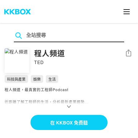
程人頻道
分享
TED
科技與產業
娛樂
生活
程人頻道，最真實的工程師Podcast
近距離了解工程師的生活，分析最新產業趨勢
從多個面向切入新科技發展，為聽眾朋友帶來不一樣的思維！
⏰ 上架時間：每週一 20:00 於各大平台更新
在 KKBOX 免費聽
✉️ 更多資訊：
https://linktr.ee/chengrenpindao3