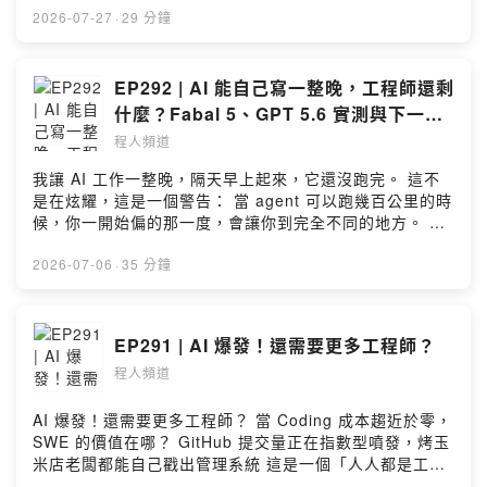
https://reurl.cc/q0k2dq 聯絡資訊：
一集我想聊聊：AI 時代工程師的生存法則，還有最近工程
2026-07-27
·
29 分鐘
https://linktr.ee/chengrenpindao3 --Hosting provided
圈很紅的一個概念——Graph Engineering。 知識以前是
by SoundOn
護城河，現在知識通膨了。我最近一個人做的事，以前可
能要五六個工程師。差別不在我變強，在我怎麼「調度」
EP292 | AI 能自己寫一整晚，工程師還剩
一堆 AI 同時幫我幹活。 這集會聊： ・為什麼「樣樣通」
什麼？Fabal 5、GPT 5.6 實測與下一代
的人在 AI 時代反而有優勢 ・Graph Engineering：怎麼
開發！
程人頻道
讓 AI 跑得更「寬」（假邊測試、鑽石） ・更重要的——
怎麼讓它跑得「對」（獨立檢查者、錨點、理解債務） ・
我讓 AI 工作一整晚，隔天早上起來，它還沒跑完。 這不
Claude Code 的 Dynamic Workflow 怎麼玩、多燒錢 ・
是在炫耀，這是一個警告： 當 agent 可以跑幾百公里的時
最後聊點人生：工程師的巔峰期，與 LeBron 的選擇 TED
候，你一開始偏的那一度，會讓你到完全不同的地方。 這
X: https://x.com/TedChen35 IG:
集我們聊 Fable、GPT-5.6，還有一個我覺得比技術債更
https://www.instagram.com/tedchen_35 Thread:
危險的東西——理解債務 TED X:
2026-07-06
·
35 分鐘
https://www.threads.com/@tedchen_35 官方網站：
https://x.com/TedChen35 IG:
https://techporn.io 頻道 LINE 群：
https://www.instagram.com/tedchen_35 Thread:
https://reurl.cc/q0k2dq 聯絡資訊：
https://www.threads.com/@tedchen_35 官方網站：
EP291 | AI 爆發！還需要更多工程師？
https://linktr.ee/chengrenpindao3 --Hosting provided
https://techporn.io 頻道 LINE 群：
by SoundOn
程人頻道
https://reurl.cc/q0k2dq 聯絡資訊：
https://linktr.ee/chengrenpindao3 --Hosting provided
by SoundOn
AI 爆發！還需要更多工程師？ 當 Coding 成本趨近於零，
SWE 的價值在哪？ GitHub 提交量正在指數型噴發，烤玉
米店老闆都能自己戳出管理系統 這是一個「人人都是工程
師」的時代，但也可能是「純開發者」最危險的時代 本集