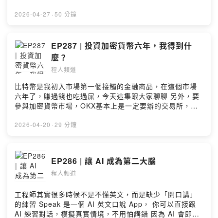
與大家分享變化中的世界 It's still early. （第一次四人錄
音，還有許多細節待調整，謝謝各位的收聽。） --Hosting
2026-04-27
·
50 分鐘
provided by SoundOn
EP287 | 投資加密貨幣六年，我得到什
麼？
程人頻道
比特幣是我初入市場第一個接觸的金融商品，在這個市場
六年了，賺過錢也吃過屎，今天這集跟大家聊聊 另外，要
參與加密貨幣市場，OKX基本上是一定要辦的交易所，這
一波新戶可以直接拿「等值台幣5000元」的獎勵，真心推
薦 【註冊優惠 - 手續費8折】 邀請碼：TED35 邀請連
2026-04-20
·
29 分鐘
結：[https://okx.com/join/TED35]()
">https://okx.com/join/TED35 新用戶最高可拿** 150U**
獎勵（美股合約網格，TSM、TSLA、AAPL） 1️⃣完成
EP286 | 讓 AI 成為第二大腦
KYC：50U 2️⃣入金 100U 並持有一天以上：再拿 100U
程人頻道
【OKX Card】 1️⃣線上 / 線下消費回饋 2%（VIP 1 享有
4%） 2️⃣穩定幣返現獎勵：前 10,000U 4%（VIP 1 享有
6%） 3️⃣首刷禮（線上線下各獎勵一次）： 滿 50U 送 5U
工程師其實很多時候不是不懂英文，而是缺少「開口講」
【抽獎（使用TED35註冊，並完成 KYC後填寫表單）】
的練習 Speak 是一個 AI 英文口說 App， 你可以直接跟
1️⃣冷錢包 ×1 2️⃣OKX 背包 ×2 3️⃣OKX 盥洗包 ×2 表單連
AI 練習對話，模擬真實情境，不用怕講錯 因為 AI 會即時