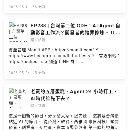
https://techporn.io 頻道 LINE 群：
https://reurl.cc/q0k2dq 聯絡資訊：
2026-05-11
·
56 分鐘
https://linktr.ee/chengrenpindao3 --Hosting provided
by SoundOn
EP288 | 台灣第二位 GDE！AI Agent 自
動影音工作流？開發者的跨界修煉。 ft.
Yii
程人頻道
資產管理 Moniit APP : https://moniit.com/ Yii :
https://www.instagram.com/flutterluvr.yii/ - 官方網站：
https://techporn.io 頻道 LINE 群：
https://reurl.cc/q0k2dq 聯絡資訊：
https://linktr.ee/chengrenpindao3 --Hosting provided
2026-05-04
·
45 分鐘
by SoundOn
老黃的五層蛋糕、Agent 24 小時打工、
AI時代誰先下去？
程人頻道
這是一個新的節目，分享給大家，搶先聽！ 這將是台灣最
貼近 AI 的節目。 從台灣、矽谷、西雅圖 來自科技巨頭開
發者、創業者、交易員、資本市場參與者 第一線的視角，