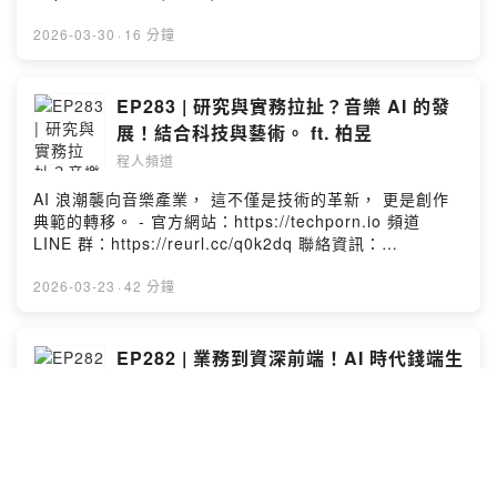
https://linktr.ee/chengrenpindao3 --Hosting provided
by SoundOn
2026-03-30
·
16 分鐘
EP283 | 研究與實務拉扯？音樂 AI 的發
展！結合科技與藝術。 ft. 柏昱
程人頻道
AI 浪潮襲向音樂產業， 這不僅是技術的革新， 更是創作
典範的轉移。 - 官方網站：https://techporn.io 頻道
LINE 群：https://reurl.cc/q0k2dq 聯絡資訊：
https://linktr.ee/chengrenpindao3 --Hosting provided
by SoundOn
2026-03-23
·
42 分鐘
EP282 | 業務到資深前端！AI 時代錢端生
存？Side Project 的修煉。 ft. 錢端工程
師JW
程人頻道
今天與 JW 聊聊轉職過程，以及Side Project的心路歷
程。 錢端工程師JW：
https://www.instagram.com/richfront.jw/ - 官方網站：