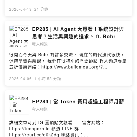
結：
幫你修正，並整理常見錯誤 每天 5–10 分鐘練習就很有感
https://docs.google.com/forms/d/e/1FAIpQLScu0nvBi
程人頻道專屬連結（年度會員有 299 折扣，新用戶還有享
2026-04-13
·
21 分鐘
V_maIb-pbd-
7 天免費試用）： https://bit.ly/TW_26Q2_techporn -
JLnPgRwWU_e20DxIdxlhBv5gTndjsg/viewform?
官方網站：https://techporn.io 頻道 LINE 群：
usp=header -- Hosting provided by SoundOn
https://reurl.cc/q0k2dq 聯絡資訊：
EP285 | AI Agent 大爆發！系統設計與
https://linktr.ee/chengrenpindao3 --Hosting provided
思考？生活與興趣的追求。 ft. Bohr
by SoundOn
程人頻道
很開心今天與 Bohr 有許多交流， 現在的時代迭代很快，
保持學習與樂觀， 我們在很特別的歷史節點 程人頻道專屬
五折優惠連結：https://www.buildmoat.org/?
promo_code=promo_1T28UIE0p4ndwh3CdEQokdRD
- 官方網站：https://techporn.io 頻道 LINE 群：
2026-04-06
·
1 小時 53 分鐘
https://reurl.cc/q0k2dq 聯絡資訊：
https://linktr.ee/chengrenpindao3 --Hosting provided
by SoundOn
EP284 | 當 Token 費用超過工程師月薪
程人頻道
詳細文章可到 IG 置頂貼文觀看。 - 官方網站：
https://techporn.io 頻道 LINE 群：
https://reurl.cc/q0k2dq 聯絡資訊：