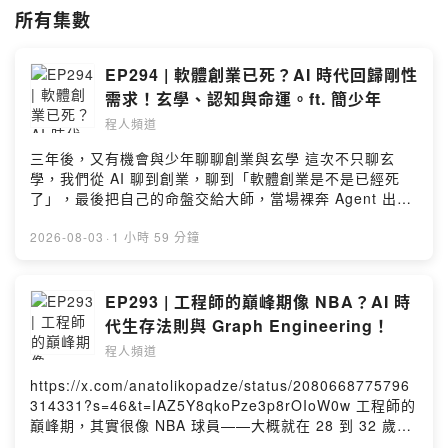
--
所有集數
Hosting provided by SoundOn
EP294 | 軟體創業已死？AI 時代回歸剛性
需求！玄學、認知與命運。ft. 簡少年
程人頻道
三年後，又有機會與少年聊聊創業與玄學 這次不只聊玄
學，我們從 AI 聊到創業，聊到「軟體創業是不是已經死
了」，最後把自己的命盤交給大師，當場裸奔 Agent 出現
後，每個人都能客製化，剩下唯一重要的，是回到人的剛
性需求 這集我們聊： ・AI 怎麼讓東方玄學走向全球化 ・
2026-08-03
·
1 小時 59 分鐘
知識變廉價後，真正值錢的是什麼？認知，還有「定義問
題」的能力 ・創業的核心心法：量變帶來質變，質變再帶
來量變 ・為什麼台灣是「算命的矽谷」 ・少年怎麼解我的
EP293 | 工程師的巔峰期像 NBA？AI 時
命盤：2028，該出國，還是創業？ ✨2026/9/28前輸入專
代生存法則與 Graph Engineering！
屬折扣碼再折$350！ ✨折扣碼：ted350 👉立即兌換折扣
程人頻道
碼：https://ttx.tw/nCy7i TED X:
https://x.com/TedChen35 IG:
https://x.com/anatolikopadze/status/2080668775796
https://www.instagram.com/tedchen_35 Thread:
314331?s=46&t=IAZ5Y8qkoPze3p8rOIoW0w 工程師的
https://www.threads.com/@tedchen_35 官方網站：
巔峰期，其實很像 NBA 球員——大概就在 28 到 32 歲。
https://techporn.io 頻道 LINE 群：
那 AI 時代呢？這個巔峰期，會被拉長，還是被縮短？ 這