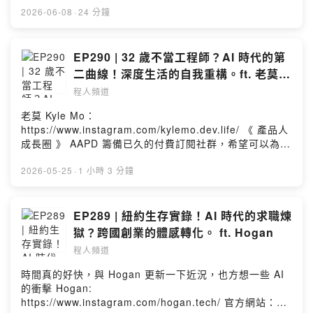
重點： Junior vs. Senior 的殘酷真相： 為什麼只會寫
2026-06-08
·
24 分鐘
Code 的人會被 AI 槓桿彈飛？實戰 AI 大腦： 如何讓 AI
控管報告、設計與計劃、開發，成為你的專屬代理人定義
問題 > 寫程式： 為什麼「理解需求」才是未來唯一的生存
EP290 | 32 歲不當工程師？AI 時代的第
金牌？ 別在黃金時代只當一個「指令執行者」 學會如何用
二曲線！深度生活的自我重構。ft. 老莫
AI 放大解決問題超能力！ 官方網站：https://techporn.io
Kyle Mo
程人頻道
頻道 LINE 群：https://reurl.cc/q0k2dq 聯絡資訊：
https://linktr.ee/chengrenpindao3 --Hosting provided
老莫 Kyle Mo：
by SoundOn
https://www.instagram.com/kylemo.dev.life/ 《 產品人
成長圈 》 AAPD 籌備已久的付費訂閱社群，希望可以為目
標成為 Product Builder 的你，建立一個安心、值得信賴
的共學環境。 以健身房的概念延伸，訓練你的職涯競爭
2026-05-25
·
1 小時 3 分鐘
力！我們不會讓你一次吸收太多東西，而是以固定的節奏
持續鍛鍊，讓能力慢慢累積成厚實的肌肉，不會輕易被時
間代謝。 《 產品人成長圈 》 重點時間 創始會員報名期
EP289 | 紐約生存實錄！AI 時代的求職煉
限：5/28（四）～ 6/21（日） 線上免費說明會時間：
獄？跨國創業的體感轉化。 ft. Hogan
5/28（四）20:00 說明會連結：https://aapd.cc/AAPD-
程人頻道
GrowthCirle-SE 社群介紹連結：
https://community.aapd.com.tw/ --Hosting provided
時間真的好快，與 Hogan 更新一下近況，也方想一些 AI
by SoundOn
的衝擊 Hogan:
https://www.instagram.com/hogan.tech/ 官方網站：