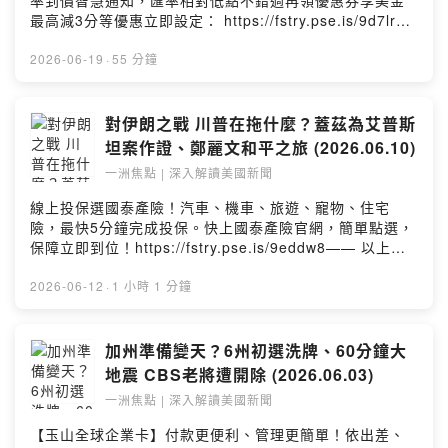
率到價智慧通知，匯率相對低點不錯過再領優惠券享美金
起震撼民主黨紐約州初選結果出爐，曼哈頓及北曼哈頓兩
最高減3分等優惠立即設定： https://fstry.pse.is/9d7lrb
個國會選區均由曼達尼（NYC市長，不到40歲，穆斯林、
投資外幣如幣別轉換可能產生匯兌損失，應評估涉及自身
DSA成員）支持的候選人勝出。曼哈頓選區現任眾議員
情況審慎投資。完整注意事項詳見網站資訊。—— 以上為
2026-06-19
·
55 分鐘
Goldman（曾主導彈劾川普的律師）以34%對65%大敗，
Firstory Podcast 廣告 ——聯準會主席換了新面孔，然而
由前市府主計長Lander取而代之；北曼哈頓選區西語裔黨
變的是人，不變的是利率？另一邊，美伊和平協議拍板，
團領袖Espaillat亦遭翻盤。紐約州議會亦新增約14席DSA
但連共和黨鷹派，都有人懷疑內容是否與川普初衷大相徑
對伊朗之戰 川普在拖什麼？蓋茲為艾普斯
支持者。Hakeem Jeffries（眾院少數黨領袖，皇后區）與
庭？川普在盤算什麼，他的下一步是否瞄準台海？今日重
坦案作證、鄭麗文和平之旅 (2026.06.10)
Greg Meeks（眾院外交委員會主席，皇后區）勉強保住席
點：00:14 新聯準會的變與不變 利率與人事16:45 紐時焦
位，但感受到強烈威脅。孟昭文（Grace Meng）以
一洲焦點 | 深入解讀美國新聞
點：美伊和談、全紐約為尼克瘋狂17:31 世報焦點：教育
56.8%對42.9%驚險連任，韓裔挑戰者Chuck Park實力不
部2職責轉移20:02 川普意難測 美伊和平協議草案 變數很
線上投保選國泰產險！汽車、機車、旅遊、寵物、住宅
容忽視。DSA已開始全國布局，目標是2027年黨代表大會
大世界日報副總編輯魏碧洲從美國觀點，在「一洲焦點」
險，最快5分鐘完成投保。快上國泰產險官網，簡單點選，
進入民主黨主流，2028年總統大選引爆議題。三、川普以
節目為您分析本周美國熱門話題，每周三美東時間下午2時
保障立即到位！https://fstry.pse.is/9eddw8—— 以上為
房屋法案換投票身份法兩黨罕見高票通過《房屋法案》，
YouTube直播。▌ 更多一洲焦點：
Firstory Podcast 廣告 ——川普為何遲未對伊朗出手？比
包含禁止機構投資人現金購屋、開發廢地增加平價住宅等
https://reurl.cc/0OZRzM請留言告訴我你對這一集的想
爾蓋茲為何坐上國會聽證席？鄭麗文訪美釋放哪些訊號？
2026-06-12
·
1 小時 1 分鐘
措施。川普突然宣布拒簽，要求參議院同步通過《投票身
法：
本集一次解讀。今日重點：00:14 本集提要01:01 紐時焦
份法》（投票須出示駕照或護照）作為交換條件。民主黨
https://open.firstory.me/user/clxdwmjs112iu01wrcjs8f
點：黎巴嫩、阿帕契被擊落01:44 世報焦點：川普準備擊
陷入兩難：支持身份法形同削減自身票源，反對則讓房屋
359/commentsPowered by Firstory Hosting
伊、台擬擴限晶片銷中02:24 尼克馬刺第四戰03:34 美CPI
加州準備變天？6州初選洗牌、60分鐘大
法案一起泡湯。且國會即將休假，十天內若未簽署、國會
年增率4.2% 媒體怎麼報09:52 對伊朗之戰 川普在拖什
又不開議，房屋法案將自動失效，川普掌握談判主動權。
地震 CBS老將遭開除 (2026.06.03)
麼？22:35 初選結果30:55 比爾蓋茲為艾普斯坦案作證
四、美伊核談判進展與變數美伊60天協議已生效，荷莫茲
一洲焦點 | 深入解讀美國新聞
39:40 鄭麗文主席和平之旅的收穫？世界正在變，但真正
海峽恢復通航，油輪陸續通行，全球油價開始下滑，伊朗
的重點常被忽略。從美國視角，帶你看懂這些新聞背後真
20日起恢復售油。雙方談判最大障礙是核鈾問題——美方
【玉山全球企業卡】付款更便利、管理更簡單！依出差、
正的意思。世界日報副總編輯魏碧洲解析，每周四新集數