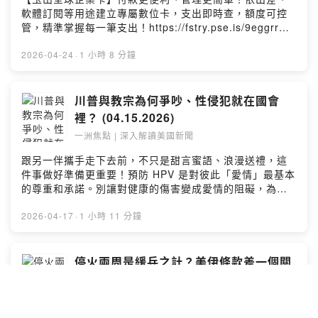
洲焦點：https://reurl.cc/0OZRzM請留言告訴我你對這一
軟體訂閱等用途建立專屬數位卡，支出即時查，額度可控
集的想法：
管，精準掌握每一筆支出！https://fstry.pse.is/9eggrr謹
https://open.firstory.me/user/clxdwmjs112iu01wrcjs8f
慎理財 信用無價。其他相關費率依玉山銀行網站及申請書
359/commentsPowered by Firstory Hosting
公告為準。—— 以上為 Firstory Podcast 廣告 ——世界
2026-04-24
·
1 小時 8 分鐘
正在變，但真正的重點常被忽略。從美國視角，帶你看懂
這些新聞背後真正的意思。世界日報副總編輯魏碧洲解
析，每周四新集數上線。今日重點：00:14 世界日報：川
川普與教宗為何爭吵、性侵犯就在國會
普最後關頭停火、賴清德被迫取消外訪02:53 紐約時報：
裡？ (04.15.2026)
川普言行不一、濟慈的情書05:39 川普無限期停火 無限施
一洲焦點 | 深入解讀美國新聞
壓 中國遭殃48:31 維州國會選區投票勝利 意謂什麼▌ 更多
一洲焦點：https://reurl.cc/0OZRzM請留言告訴我你對這
跟另一伴攜手走下去前，不只是甜言蜜語、浪漫送禮，這
一集的想法：
件事做好準備更重要！預防 HPV 是對彼此「愛情」最基本
https://open.firstory.me/user/clxdwmjs112iu01wrcjs8f
的尊重和承諾。別讓對健康的傷害變成愛情的阻礙，為彼
359/commentsPowered by Firstory Hosting
此主動做好HPV預防才能說是「真愛」。立即諮詢醫師，
展現你對愛的承諾。男女1+1 主動防禦HPV(人類乳突病
2026-04-17
·
1 小時 11 分鐘
毒)https://fstry.pse.is/9ep3rv—— 以上為 Firstory
Podcast 廣告 ——世界正在變，但真正的重點常被忽略。
從美國視角，帶你看懂這些新聞背後真正的意思。 世界日
停火兩周是緩兵之計？美伊條款差一個關
報副總編輯魏碧洲解析，每周四新集數上線。今日重點：
鍵字 (04.08.2026)
00:30 開場白04:23 紐約時報焦點08:37 教宗與總統之爭
一洲焦點 | 深入解讀美國新聞
為什麼？44:05 伊朗戰爭最新 荷莫茲海峽能不能過？
47:40 川普與習近平互相通信1:02:09 誰在包庇邪惡國會