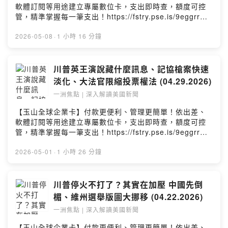
國觀點，在「一洲焦點」節目為您分析本周美國熱門話
軟體訂閱等用途建立專屬數位卡，支出即時查，額度可控
題，每周三美東時間下午2時YouTube直播。▌ 更多一洲焦
管，精準掌握每一筆支出！https://fstry.pse.is/9eggrr謹
點：https://reurl.cc/0OZRzM請留言告訴我你對這一集的
慎理財 信用無價。其他相關費率依玉山銀行網站及申請書
想法：
公告為準。—— 以上為 Firstory Podcast 廣告 ——世界
2026-05-08
·
1 小時 16 分鐘
https://open.firstory.me/user/clxdwmjs112iu01wrcjs8f
正在變，但真正的重點常被忽略。從美國視角，帶你看懂
359/commentsPowered by Firstory Hosting
這些新聞背後真正的意思。世界日報副總編輯魏碧洲解
析，每周四新集數上線。今日重點：00:14 今日重點提要
川普英王演說藏什麼訊息、記協槍案快速
01:22 紐時焦點03:59 世報焦點08:18 華盛頓借刀殺人 北
淡化、大法官限縮投票權法 (04.29.2026)
京下不了手12:01 川普提14點協議 被譏是歐巴馬2.041:28
一洲焦點 | 深入解讀美國新聞
印州初選 川普大勝58:41 CNN創辦人特納離世 一生傳奇
改寫新聞業1:02:20 委內瑞拉石油出口增加 經濟復甦
【玉山全球企業卡】付款更便利、管理更簡單！依出差、
1:04:44 魯比歐訪教廷的迷思1:09:58 賴清德神鬼奇兵 台
軟體訂閱等用途建立專屬數位卡，支出即時查，額度可控
灣發聲 史瓦帝尼鼎力相助世界日報副總編輯魏碧洲從美國
管，精準掌握每一筆支出！https://fstry.pse.is/9eggrr謹
觀點，在「一洲焦點」節目為您分析本周美國熱門話題，
慎理財 信用無價。其他相關費率依玉山銀行網站及申請書
每周三美東時間下午2時YouTube直播。▌ 更多一洲焦點：
公告為準。—— 以上為 Firstory Podcast 廣告 ——世界
2026-05-01
·
1 小時 26 分鐘
https://reurl.cc/0OZRzM請留言告訴我你對這一集的想
正在變，但真正的重點常被忽略。從美國視角，帶你看懂
法：
這些新聞背後真正的意思。世界日報副總編輯魏碧洲解
https://open.firstory.me/user/clxdwmjs112iu01wrcjs8f
析，每周四新集數上線。今日重點：00:14 今日重點提要
川普停火不打了？其實在加壓 中國先倒
359/commentsPowered by Firstory Hosting
01:22 紐時焦點06:05 世報焦點08:02 聯準會：利率不變
楣、維州選舉版圖大挪移 (04.22.2026)
10:23 聯準會主席將換人 爭議在哪？17:23 大法官進一步
一洲焦點 | 深入解讀美國新聞
限制投票法42:13 英王訪美 川普說了什麼56:52 白宮記協
槍案 已經不談了？1:11:46 川普要打伊朗持久戰▌ 更多一
【玉山全球企業卡】付款更便利、管理更簡單！依出差、