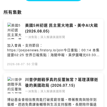
所有集數
美國5州初選 民主黨大地震、美中AI大戰
(2026.08.05)
一洲焦點 | 深入解讀美國新聞
加入會員，支持節目：
https://joejoenews.firstory.io/join今日重點：00:14 本集
提要02:25 世界日報焦點：海關申報、美伊露曙光03:33
紐約時報焦點：地下放射線物質、司法代部長、華府倒影
池10:17 五州初選 民主黨大地震27:05 荷莫茲海峽重開要
2026-08-07
·
50 分鐘
收費？36:36 美中AI大戰 且戰且走世界日報副總編輯魏碧
洲從美國觀點，在「一洲焦點」節目為您分析本周美國熱
門話題，每周三美東時間下午2時YouTube直播。▌ 更多一
川普伊朗戰爭真的反覆無常？葛理漢驟逝
洲焦點：https://reurl.cc/0OZRzM請留言告訴我你對這一
後的美國政局 (2026.07.15)
集的想法：
一洲焦點 | 深入解讀美國新聞
https://open.firstory.me/user/clxdwmjs112iu01wrcjs8f
359/commentshttps://open.firstory.me/user/clxdwmjs
博幼基金會相信教育能打破貧窮世襲，帶著教育與陪伴到
112iu01wrcjs8f359/commentsPowered by Firstory
偏鄉，透過免費課後輔導與生活支持服務，長期陪伴偏遠