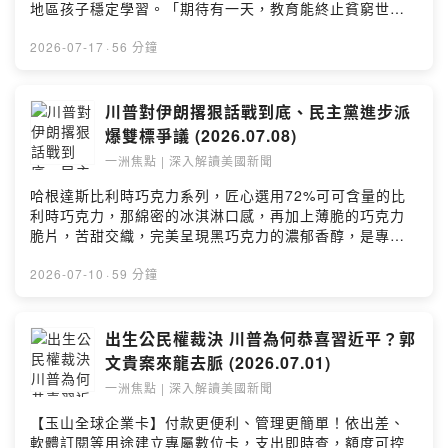
Hosting
地區孩子穩定學習。「期待有一天，教育能終止貧窮世
襲，弭平城鄉及貧富差距，讓每個孩子都有選擇未來的能
力。」捐款連結▶️ https://fstry.pse.is/9f6796—— 以上
2026-07-17
·
56 分鐘
為 FMTaiwan 與 Firstory Podcast 廣告 ——台新臺灣
IC 設計（基金之配息來源可能為收益平準金），精選台灣
IC 設計優質企業，一次布局產業龍頭。掌握 AI 半導體成
川普對伊朗撂狠話戰到底、民主黨進步派
長契機，讓投資更有效率！了解更多 🔗
爆雙標爭議 (2026.07.08)
https://fstry.pse.is/9et74z投資一定有風險，基金投資有
一洲焦點 | 深入解讀美國新聞
賺有賠，申購前應詳閱公開說明書。台新投信行銷資訊
—— 以上為 KKBOX 與 Firstory Podcast 廣告 ——伊朗
哈根達斯比利時巧克力系列，匠心選用72%可可含量的比
戰爭對油價的衝擊，為何遠不如許多專家原先預計的嚴
利時巧克力，那綿密的冰淇淋口感，再加上薄脆的巧克力
重？戰事接下來會如何發展？華府又為何對伊朗採取雙軌
脆片，苦甜交織，完美呈現黑巧克力的濃郁香醇，是專屬
策略，一邊維持海上封鎖，一邊和溫和派保持接觸？參院
成熟大人系的奢華風味。https://fstry.pse.is/9emm23
資深共和黨議員麥康諾住院，疑慮四起，辦公室在壓力下
—— 以上為 Firstory Podcast 廣告 ——伊朗革命衛隊砲
2026-07-10
·
59 分鐘
公開他與妻子趙小蘭的合照；同一時間，另一位重量級議
擊荷莫茲海峽商船，川普稱停火備忘錄已經沒有用了，這
員葛理漢卻無預警辭世。本集從中東戰局、經濟數據，一
一次要打到底？而民主黨陣營內部也不平靜，緬因州參議
路談到華府政壇的健康危機與黨派攻防。今日重點：00:00
員初選，因曼達尼效應竄出的進步派新星，被爆出性侵指
出生公民權裁決 川普為何恭喜習近平？郭
世界日報：固定夏令時間、紐約停建AI中心05:05 紐約時
控後死不退選，打著平權、女權旗號的進步派能夠自圓其
文貴案來龍去脈 (2026.07.01)
報：古巴現況、美製無人艇10:47 川普伊戰真的反覆無
說？今日重點：00:14 世報焦點：美擴大空襲伊朗04:34
常？36:31 參議員葛理漢驟逝後的國內政局世界日報副總
一洲焦點 | 深入解讀美國新聞
紐時焦點：紐約高樓恐倒、緬因州選舉06:00 川普再度威
編輯魏碧洲從美國觀點，在「一洲焦點」節目為您分析本
脅伊朗戰到底35:31 民主黨內緬因州提名奪權戰火了解更
【玉山全球企業卡】付款更便利、管理更簡單！依出差、
周美國熱門話題，每周三美東時間下午2時YouTube直播。
多國際熱門話題，請點擊這裡。世界日報副總編輯魏碧洲
軟體訂閱等用途建立專屬數位卡，支出即時查，額度可控