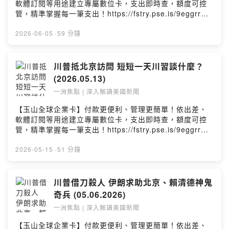
堅持將伊朗濃縮鈾移出境外，伊朗以主權為由拒絕美方直
軟體訂閱等用途建立專屬數位卡，支出即時查，額度可控
上線。▌ 更多一洲焦點：https://reurl.cc/kpKV5d請留言
接參與查核，僅願透過IAEA署長安排國際代表團，但要求
管，精準掌握每一筆支出！https://fstry.pse.is/9eggrr謹
告訴我你對這一集的想法：
審核代表團成員，不接受美方人員加入。上週川普因伊朗
慎理財 信用無價。其他相關費率依玉山銀行網站及申請書
https://open.firstory.me/user/clxdwmjs112iu01wrcjs8f
領袖對內發表強硬談話外洩，在Fox News公開放話威脅伊
公告為準。—— 以上為 Firstory Podcast 廣告 ——兩周
2026-06-05
·
59 分鐘
359/commentsPowered by Firstory Hosting
朗代表團，導致伊朗拒絕在巴基斯坦與范斯握手，談判一
不見，「一洲焦點」回來了。一個節目地震、一場初選爆
度破局。《紐約時報》以此為角度報導，暗指川普干擾范
冷、一段不能被遺忘的歷史——本周大事，我們一次說清
斯談判；主持人認為此一詮釋角度失準，川普的反應有其
楚。今日重點：00:40 世報焦點：川普政府放棄「反司法
川普抵北京訪問 短短一天川習談什麼？
對等回擊的邏輯。若談判8月21日前未完成，可再延兩個
武器化」國賠06:27 紐時焦點：川普任命代理國家情報總
(2026.05.13)
月，但屆時恰逢美國期中選舉，伊朗可能借機拖延。范斯
監09:53 紐約熱點：尼克隊打總冠軍賽12:18 六州初選衝
一洲焦點 | 深入解讀美國新聞
主導談判，若成功可望成為川普接班人，若失敗則成替罪
擊 加州引人注意34:13 CBS的經典60分鐘大地震 老將出
羊，內部角力值得關注。今日重點：00:00 世報焦點：綠
局50:16 毋忘六四天安門屠殺 魯比歐發聲世界正在變，但
【玉山全球企業卡】付款更便利、管理更簡單！依出差、
卡吊銷案 最高院支持06:17 紐時焦點：范斯的談判角色、
真正的重點常被忽略。從美國視角，帶你看懂這些新聞背
軟體訂閱等用途建立專屬數位卡，支出即時查，額度可控
中國電池及AI競賽08:38 紐約初選 嚇壞民主黨24:59 房屋
後真正的意思。世界日報副總編輯魏碧洲解析，每周四新
管，精準掌握每一筆支出！https://fstry.pse.is/9eggrr謹
法案 川普不簽了35:10 油價暫跌 美伊談判耐心緩進世界日
集數上線。▌ 更多一洲焦點：https://reurl.cc/kpKV5d請
慎理財 信用無價。其他相關費率依玉山銀行網站及申請書
報副總編輯魏碧洲從美國觀點，在「一洲焦點」節目為您
留言告訴我你對這一集的想法：
公告為準。—— 以上為 Firstory Podcast 廣告 ——世界
2026-05-15
·
51 分鐘
分析本周美國熱門話題，每周三美東時間下午2時YouTube
https://open.firstory.me/user/clxdwmjs112iu01wrcjs8f
正在變，但真正的重點常被忽略。從美國視角，帶你看懂
直播。▌ 更多一洲焦點：https://reurl.cc/0OZRzM請留言
359/commentsPowered by Firstory Hosting
這些新聞背後真正的意思。世界日報副總編輯魏碧洲解
告訴我你對這一集的想法：
析，每周四新集數上線。今日重點：00:14 重點提要00:58
川普借刀殺人 伊朗求助北京、賴清德神鬼
https://open.firstory.me/user/clxdwmjs112iu01wrcjs8f
紐時焦點：川習會 美總統訪中國回顧02:07 世報焦點：川
奇兵 (05.06.2026)
359/commentsPowered by Firstory Hosting
習會重點02:37 川普抵北京訪問 短短一天川習談什麼？
一洲焦點 | 深入解讀美國新聞
33:45 黎智英救得出嗎？美國用什麼交換？36:28 王愛琳
何許人？美國媒體高度關注世界日報副總編輯魏碧洲從美
【玉山全球企業卡】付款更便利、管理更簡單！依出差、