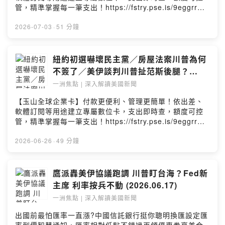
▌ 更多一洲焦點：https://reurl.cc/0OZRzM請留言告訴我
從美國觀點，在「一洲焦點」節目為您分析本周美國熱門
管，精準掌握每一筆支出！https://fstry.pse.is/9eggrr謹
你對這一集的想法：
話題，每周三美東時間下午2時YouTube直播。▌ 更多一洲
慎理財 信用無價。其他相關費率依玉山銀行網站及申請書
https://open.firstory.me/user/clxdwmjs112iu01wrcjs8f
焦點：https://reurl.cc/0OZRzM請留言告訴我你對這一集
公告為準。—— 以上為 Firstory Podcast 廣告 ——最高
2026-07-03
·
51 分鐘
359/commentsPowered by Firstory Hosting
的想法：
法院密集做出好幾項重大裁決：出生公民權、跨性別選手
https://open.firstory.me/user/clxdwmjs112iu01wrcjs8f
參賽、政黨獻金規範，每一項都牽動美國社會未來的走
359/commentsPowered by Firstory Hosting
向。今天來跟大家仔細梳理這幾件大事，還有民主黨初選
紐約初選嚇壞民主黨／房屋法案川普為何
年輕左翼候選人聲勢崛起、以及華人圈都在關注的郭文貴
不簽了／美伊談判川普扯范斯後腿？
判刑30年案。今日重點：00:14 開場白：美國建國250周
(2026.06.24)
一洲焦點 | 深入解讀美國新聞
年國慶02:07 紐時焦點04:22 世報焦點05:43 大法官本任
期裁定影響深遠09:28 美國出生就是公民確認35:55 左派
【玉山全球企業卡】付款更便利、管理更簡單！依出差、
再次衝擊民主黨45:16 郭文貴遭重判30年世界日報副總編
軟體訂閱等用途建立專屬數位卡，支出即時查，額度可控
輯魏碧洲從美國觀點，在「一洲焦點」節目為您分析本周
管，精準掌握每一筆支出！https://fstry.pse.is/9eggrr謹
美國熱門話題，每周三美東時間下午2時YouTube直播。▌
慎理財 信用無價。其他相關費率依玉山銀行網站及申請書
更多一洲焦點：https://reurl.cc/0OZRzM請留言告訴我你
公告為準。—— 以上為 Firstory Podcast 廣告 ——一、
2026-06-26
·
49 分鐘
對這一集的想法：
最高法院華人綠卡判決最高法院以6比3（保守派對自由
https://open.firstory.me/user/clxdwmjs112iu01wrcjs8f
派）裁定，海關人員有權在入境審查時取消持有人綠卡，
359/commentsPowered by Firstory Hosting
無需經過法官。案件涉及一名劉姓華人，約十年前在新澤
鷹派轟美伊協議跑調 川普盯台海？Fed新
西因販售仿冒品被捕，尚未定罪便離境，川普執政後回美
主席 利率按兵不動 (2026.06.17)
時遭吊銷綠卡、改發臨時假釋身份。代理律師高光俊（法
一洲焦點 | 深入解讀美國新聞
拉盛執業）一路打至最高法院仍敗訴。判決影響廣泛——
即使未經定罪，只要有案底紀錄，海關即可自行決定是否
出國前最怕匯率一直漲?中國信託銀行挺你聰明換匯設定匯
放行，華人社區需格外注意守法。二、紐約初選：左翼崛