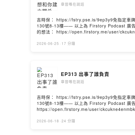
章晉唯在說話
吉時保： https://fstry.pse.is/9e
130號8-13樓—— 以上為 Firstory Podcast
的想法： https://open.firstory.me/user/ckc
https://www.youtube.com/@chjnweiIG：htt
Chang-Jin-Wei-106736074411529/Powered by
2026-06-25
·
17 分鐘
EP313 出事了誰負責
章晉唯在說話
吉時保： https://fstry.pse.is/9e
130號8-13樓—— 以上為 Firstory Podcast
https://open.firstory.me/user/ckcukne4
https://www.youtube.com/@chjnweiIG：htt
Chang-Jin-Wei-106736074411529/Powered by
2026-06-18
·
24 分鐘