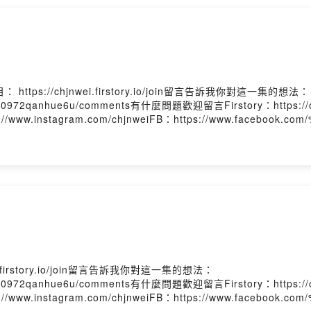
s://chjnwei.firstory.io/join留言告訴我你對這一集的想法：
enmbk0972qanhue6u/comments有什麼問題歡迎留言Firstory：https://op
ps://www.instagram.com/chjnweiFB：https://www.faceboo
 Firstory Hosting
firstory.io/join留言告訴我你對這一集的想法：
enmbk0972qanhue6u/comments有什麼問題歡迎留言Firstory：https://op
ps://www.instagram.com/chjnweiFB：https://www.faceboo