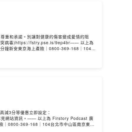
的尊重和承諾。別讓對健康的傷害變成愛情的阻
://fstry.pse.is/9ep4br—— 以上為
機投保5分鐘新安東京海上產險｜0800-369-168｜104台
s://chjnwei.firstory.io/join留言告訴
留言Firstory：
om/chjnweiFB：
 by Firstory Hosting
高減3分等優惠立即設定：
站資訊。—— 以上為 Firstory Podcast 廣
產險｜0800-369-168｜104台北市中山區南京東路
firstory.io/join留言告訴我你對這一集的想法：