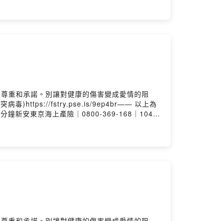
en.firstory.me/user/chjnweiYT：
k.com/%E7%AB%A0%E6%99%89%E5%94%AF-
的尊重和承諾。別讓對健康的傷害變成愛情的阻
://fstry.pse.is/9ep4br—— 以上為
機投保5分鐘新安東京海上產險｜0800-369-168｜104台
ps://chjnwei.firstory.io/join留言告
歡迎留言Firstory：
om/chjnweiFB：
 by Firstory Hosting
的尊重和承諾。別讓對健康的傷害變成愛情的阻