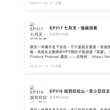
https://open.firstory.me/user/ckcukne4
2026-07-23
·
21 分鐘
https://www.youtube.com/@chjnweiIG：htt
Chang-Jin-Wei-106736074411529/Powered by
EP317 七月天，進廠保養
章晉唯在說話
跟另一伴攜手走下去前，不只是甜言蜜語、浪漫送
礙，為彼此主動做好HPV預防才能說是「真愛」。立即諮詢
Firstory Podcast 廣告 ——吉時保： http
北市中山區南京東路三段130號8-13樓—— 以上為 Firs
訴我你對這一集的想法： https://open.firstory.
2026-07-16
·
19 分鐘
https://open.firstory.me/user/chjnweiYT：h
https://www.facebook.com/%E7%AB%A0%E6
EP316 說到拉拉山，至少忍住
章晉唯在說話
跟另一伴攜手走下去前，不只是甜言蜜語、浪漫送