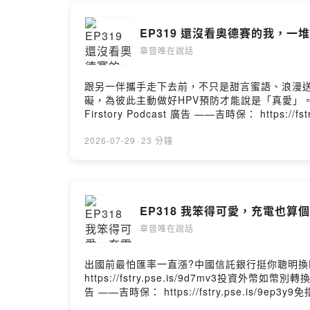
EP319 還沒看奧德賽的我，一
章晉唯在說話
跟另一伴攜手走下去前，不只是甜言蜜語、浪漫送
礙，為彼此主動做好HPV預防才能說是「真愛」。立即諮詢
Firstory Podcast 廣告 ——吉時保： http
北市中山區南京東路三段130號8-13樓—— 以上為 First
我你對這一集的想法： https://open.firstory.m
2026-07-29
·
23 分鐘
https://open.firstory.me/user/chjnweiYT：h
https://www.facebook.com/%E7%AB%A0%E6
EP318 我笨得可愛，充電也算
章晉唯在說話
出國前最怕匯率一直漲?中國信託銀行挺你聰明換
https://fstry.pse.is/9d7mv3投
告 ——吉時保： https://fstry.pse.i
三段130號8-13樓—— 以上為 Firstory Podca