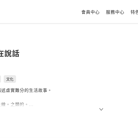
會員中心
服務中心
特
在說話
文化
講述虛實難分的生活故事。
上線。之類的。
Firstory Hosting