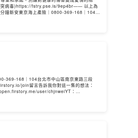
://fstry.pse.is/9ep4br—— 以上為
機投保5分鐘新安東京海上產險｜0800-369-168｜104台
s://chjnwei.firstory.io/join留言告訴
留言Firstory：
om/chjnweiFB：
 by Firstory Hosting
800-369-168｜104台北市中山區南京東路三段
.firstory.io/join留言告訴我你對這一集的想法：
en.firstory.me/user/chjnweiYT：
k.com/%E7%AB%A0%E6%99%89%E5%94%AF-