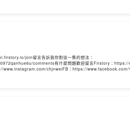
 Firstory Hosting
.firstory.io/join留言告訴我你對這一集的想法：
enmbk0972qanhue6u/comments有什麼問題歡迎留言Firstory：https://op
ps://www.instagram.com/chjnweiFB：https://www.faceboo
 Firstory Hosting