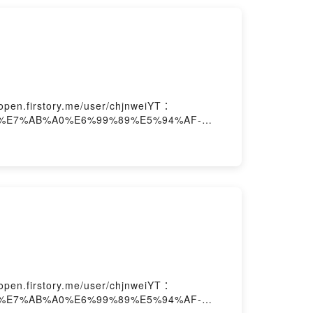
en.firstory.me/user/chjnweiYT：
k.com/%E7%AB%A0%E6%99%89%E5%94%AF-
en.firstory.me/user/chjnweiYT：
k.com/%E7%AB%A0%E6%99%89%E5%94%AF-