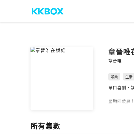
章晉唯
章晉唯
娛樂
生活
單口喜劇，
星期四凌晨
Powered by 
所有集數