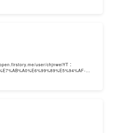
en.firstory.me/user/chjnweiYT：
k.com/%E7%AB%A0%E6%99%89%E5%94%AF-