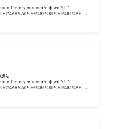
en.firstory.me/user/chjnweiYT：
k.com/%E7%AB%A0%E6%99%89%E5%94%AF-
集的想法：
en.firstory.me/user/chjnweiYT：
k.com/%E7%AB%A0%E6%99%89%E5%94%AF-