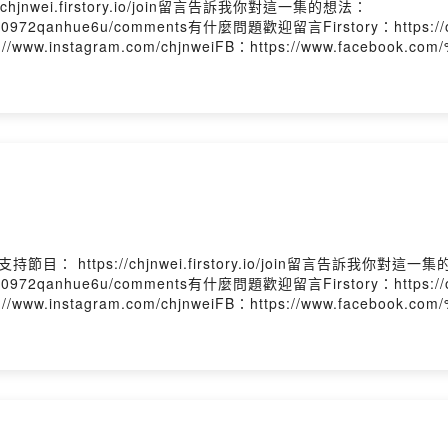
nwei.firstory.io/join留言告訴我你對這一集的想法：
enmbk0972qanhue6u/comments有什麼問題歡迎留言Firstory：https://op
ps://www.instagram.com/chjnweiFB：https://www.faceboo
 Firstory Hosting
： https://chjnwei.firstory.io/join留言告訴我你對這一
enmbk0972qanhue6u/comments有什麼問題歡迎留言Firstory：https://op
ps://www.instagram.com/chjnweiFB：https://www.faceboo
 Firstory Hosting