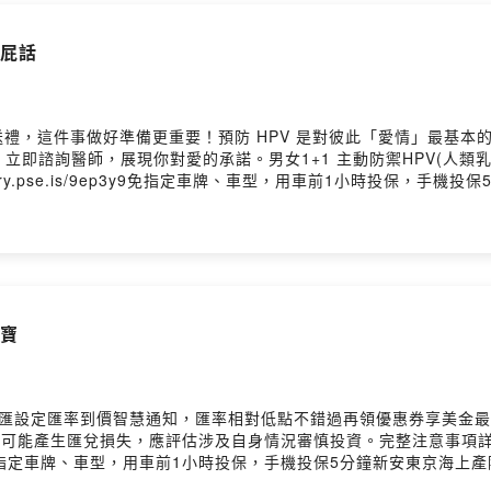
堆屁話
禮，這件事做好準備更重要！預防 HPV 是對彼此「愛情」最基本
醫師，展現你對愛的承諾。男女1+1 主動防禦HPV(人類乳突病毒)https
s://fstry.pse.is/9ep3y9免指定車牌、車型，用車前1小時投保，手
ory Podcast 廣告 ——生病 x 寂寞 x 奧德賽加入會員，支持節目： http
e/user/ckcukne4enmbk0972qanhue6u/comments有什麼問題歡迎
ttps://www.youtube.com/@chjnweiIG：https://www.instagram.c
%99%89%E5%94%AF-Chang-Jin-Wei-106736074411529/Powered
個寶
匯設定匯率到價智慧通知，匯率相對低點不錯過再領優惠券享美金最
資外幣如幣別轉換可能產生匯兌損失，應評估涉及自身情況審慎投資。完整注意事項詳見網
s/9ep3y9免指定車牌、車型，用車前1小時投保，手機投保5分鐘新安東京海上
st 廣告 ——熱 x 電 x 呃啊加入會員，支持節目： https://chjnwei.