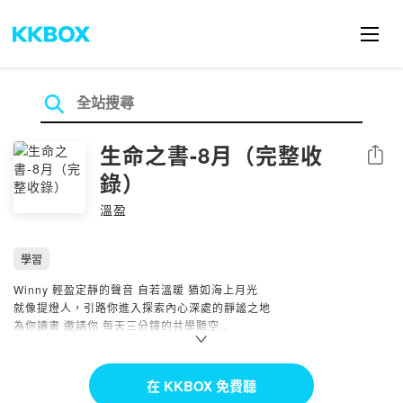
生命之書-8月（完整收
分享
錄）
溫盈
學習
Winny 輕盈定靜的聲音 自若溫暖 猶如海上月光
就像提燈人，引路你進入探索內心深處的靜謐之地
為你讀書 邀請你 每天三分鐘的共學聽空
生活的每一個遇見 生命的每一個糾結 都是認識自己的契機
在 KKBOX 免費聽
生命之書