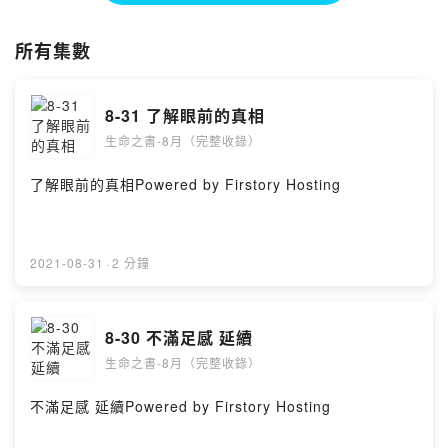
克里希那穆提 本世紀最卓悅的性靈導師
一生走遍全球60個國家，向世人傳達正視人心、理解實相、認識愛與恐
所有集數
懼的教育理念
在生命的過程裡，觀察「心的運作生命開始覺醒的朋友，必讀著書。
365天 一天一篇
8-31 了解眼前的真相
Winny說原本是錄給自己聽的，後來有些朋友跟著聽起來，非常受益，為
了好收集並且分享給更多人，於是上傳到podcast 平台
生命之書-8月（完整收錄）
希望讓這個平靜的能量，進入意識空間
了解眼前的真相Powered by Firstory Hosting
共振給探索生命，想要認識自己的你（妳）
你對自己懷疑過嗎 ？ 你對自己投降過嗎？你對生命迷惘過嗎？
是否渴望～遇見 真正的自己
2021-08-31
·
2 分鐘
歡迎你 一起進入滋養生命的篇章...探索內在意識 認識真正的自己
Powered by Firstory Hosting
8-30 不滿足感 延續
生命之書-8月（完整收錄）
不滿足感 延續Powered by Firstory Hosting