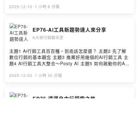
甕/送佛送上西/不得不愛你 下期主題 Canva內容規劃表是
什麼？如何串接社群帳號做內容行銷？ 預約諮詢：
2025-12-10
·
1 小時 8 分鐘
https://www.leononline.com.tw/contactus/ 里揚數位行
銷 https://www.leononline.com.tw/ 試媒
體 https://www.trymedia.tw/ --Hosting provided by
EP76-Ai工具新趨勢達人來分享
SoundOn
K大俠行銷聊天室
主題1 Ai行銷工具百百種，到底該怎麼選？ 主題2 先了解
數位行銷的基本觀念 主題3 推薦好用幾個的AI行銷工具 主
題4 AI行銷工具大整合～Posty AI 主題5 如何啟動你的AI
數位轉型 下期主題 如何用AI的速度＋人的溫度，做好口碑
內容行銷 預約諮詢：
2025-12-03
·
1 小時 30 分鐘
https://www.leononline.com.tw/contactus/ 里揚數位行
銷 https://www.leononline.com.tw/ 試媒
體 https://www.trymedia.tw/ --Hosting provided by
EP75-清邁自由行探索之旅
SoundOn
K大俠行銷聊天室
主題1 清邁適合自由行嗎?? 主題2 清邁行銷體驗之旅 主題
3 皇太后駕崩之特別經歷 主題4 清邁餐飲美食特色景點之
行銷亮點分享 主題5 清邁房地產與都市發展的近況 下期主
題 Ai工具新趨勢達人來分享 預約諮詢：