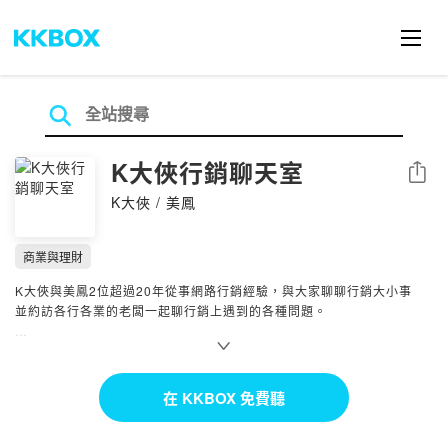
K大俠行銷聊天室
分享
K大俠 / 美鳳
商業與理財
K大俠與美鳳2位超過20年從事網路行銷經驗，與大家聊聊行銷大小事
並約訪各行各業的老闆一起聊行銷上遇到的各種問題。
合作邀約｜
kevin@leononline.com.tw
--
在 KKBOX 免費聽
Hosting provided by SoundOn