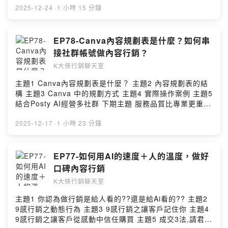
期主題 通路社團開箱老實說 預約諮詢：
2025-12-24
·
1 小時 15 分鐘
https://www.leononline.com.tw/contactus/ 里揚數位行
銷 https://www.leononline.com.tw/ 試媒
體 https://www.trymedia.tw/ --Hosting provided by
EP78-Canva內容規劃表是什麼？如何串
SoundOn
接社群帳號做內容行銷？
K大俠行銷聊天室
主題1 Canva內容規劃表是什麼？ 主題2 內容規劃表的結
構 主題3 Canva 中的規劃方式 主題4 實際操作案例 主題5
結合Posty AI經營多社群 下期主題 服務品質比專業更重要
預約諮詢：https://www.leononline.com.tw/contactus/
里揚數位行銷 https://www.leononline.com.tw/ 試媒
2025-12-17
·
1 小時 23 分鐘
體 https://www.trymedia.tw/ --Hosting provided by
SoundOn
EP77-如何用AI的速度＋人的溫度，做好
口碑內容行銷
K大俠行銷聊天室
主題1 你認為做行銷是給人看的??還是給Ai看的?? 主題2
9感行銷之動態行為 主題3 9感行銷之讓客戶記住你 主題4
9感行銷之讓客戶從感動中信任購買 主題5 成交3法,請君入