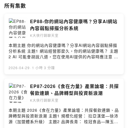
所有集數
EP88-你的網站內容健康嗎？分享AI網站
內容弱點掃描分析系統
K大俠行銷聊天室
本期主題 你的網站內容健康嗎？分享AI網站內容弱點掃描
分析系統 主題1 網站經營那麼久，你的網站健康嗎？ 主題
2 AI 可能會胡說八道，您在使用AI提供的內容時應注意 主
題3 AI 網站內容弱點掃描分析 主題4 全站健康分數 主題5
網站內容弱點頁面列表 主題6 針對內容弱點頁面 產出優化
2026-04-29
·
1 小時 3 分鐘
報告 下期主題 脆~行銷你敢碰嗎??如何在脆的爆紅
step123大解密 --Hosting provided by SoundOn
EP87-2026《食在力量》產業論壇：共探
餐飲連鎖、品牌轉型與投資新浪潮
K大俠行銷聊天室
本期主題 2026《食在力量》產業論壇：共探餐飲連鎖、品
牌轉型與投資新浪潮 主題1 規模化經營： 拉亞漢堡—徐沛
源（加盟體系升級） 主題2 品牌長青： 桂冠食品—陳玉翎
（形象打造與消費者對話） 主題3 多品牌擴張： 築間餐飲