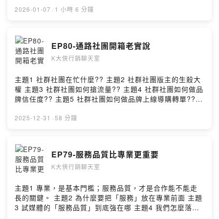
主題 什麼是電商代營運?你需要找人電商代營運嗎?? 預約
諮詢：https://www.leononline.com.tw/contactus/ 里揚
2026-01-07
·
1 小時 6 分鐘
數位行銷 https://www.leononline.com.tw/ 試媒
體 https://www.trymedia.tw/ --Hosting provided by
SoundOn
EP80-通路社團開箱老實說
K大俠行銷聊天室
主題1 社群社團在忙什麼?? 主題2 社群社團版主的生殺大
權 主題3 社群社團如何搶流量?? 主題4 社群社團如何做品
牌信任度?? 主題5 社群社團如何做品牌上線導購轉單??
下期主題 品牌上通路真的是困難重重?? 預約諮詢：
https://www.leononline.com.tw/contactus/ 里揚數位行
2025-12-31
·
58 分鐘
銷 https://www.leononline.com.tw/ 試媒
體 https://www.trymedia.tw/ --Hosting provided by
SoundOn
EP79-服務品質比專業更重要
K大俠行銷聊天室
主題1 專業，是基本門檻；服務品質，才是合作能不能走
長的關鍵。 主題2 為什麼要把「服務」放在專業前面 主題
3 試媒體的「服務品質」到底強在哪 主題4 我們怎麼落
實?? 主題5 服務的溫度，是能不能續約的重要關鍵因素 下