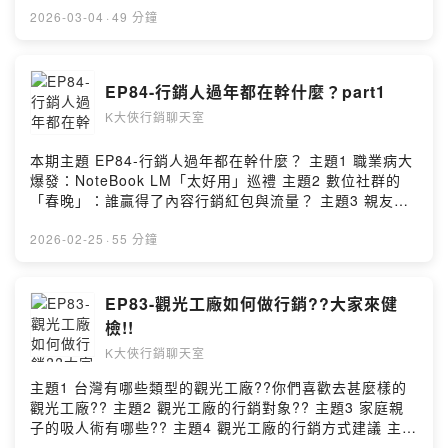
操：從「追趕趨勢」到「定義趨勢」 主題5 2026年AI行銷
2026-03-04
·
49 分鐘
新趨勢～政府補助計畫：產業AI導入應用輔導 下期主題 政
府補助計畫：產業AI導入應用輔導說明 --Hosting
provided by SoundOn
EP84-行銷人過年都在幹什麼？part1
K大俠行銷聊天室
本期主題 EP84-行銷人過年都在幹什麼？ 主題1 職業病大
爆發：NoteBook LM「太好用」巡禮 主題2 數位社群的
「春晚」：誰贏得了內容行銷紅包與流量？ 主題3 親友聚
會：一場關於「個人品牌」與「市場調查」 主題4 年後收
心操：從「追趕趨勢」到「定義趨勢」 主題5 2026年AI行
2026-02-25
·
55 分鐘
銷新趨勢～政府補助計畫：產業AI導入應用輔導 下期主題
行銷人過年都在幹什麼？part2 --Hosting provided by
SoundOn
EP83-觀光工廠如何做行銷??大家來健
檢!!
K大俠行銷聊天室
主題1 台灣有哪些類型的觀光工廠??你們喜歡去甚麼樣的
觀光工廠?? 主題2 觀光工廠的行銷對象?? 主題3 家庭親
子的吸人術有哪些?? 主題4 觀光工廠的行銷方式建議 主題
5 台灣的觀光工廠的未來布局建議 下期主題 行銷人過年都