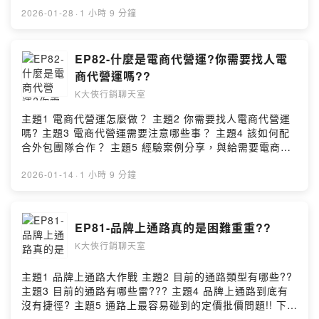
在幹什麼？ 預約諮詢：
2026-01-28
·
1 小時 9 分鐘
https://www.leononline.com.tw/contactus/ 里揚數位行
銷 https://www.leononline.com.tw/ 試媒
體 https://www.trymedia.tw/ --Hosting provided by
EP82-什麼是電商代營運?你需要找人電
SoundOn
商代營運嗎??
K大俠行銷聊天室
主題1 電商代營運怎麼做？ 主題2 你需要找人電商代營運
嗎? 主題3 電商代營運需要注意哪些事？ 主題4 該如何配
合外包團隊合作？ 主題5 經驗案例分享，與給需要電商代
營運的人建議 下期主題 觀光工廠如何做行銷??大家來健
檢!! 預約諮詢：
2026-01-14
·
1 小時 9 分鐘
https://www.leononline.com.tw/contactus/ 里揚數位行
銷 https://www.leononline.com.tw/ 試媒
體 https://www.trymedia.tw/ --Hosting provided by
EP81-品牌上通路真的是困難重重??
SoundOn
K大俠行銷聊天室
主題1 品牌上通路大作戰 主題2 目前的通路類型有哪些??
主題3 目前的通路有哪些雷??? 主題4 品牌上通路到底有
沒有捷徑? 主題5 通路上最容易碰到的定價批價問題!! 下期