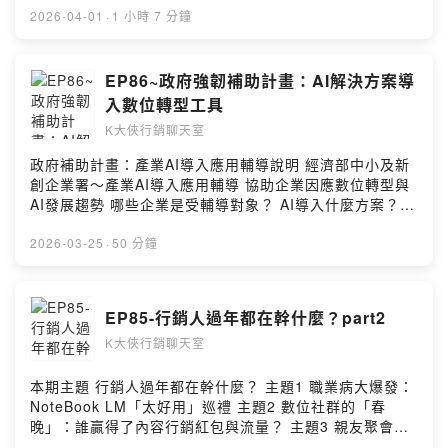
集團—陳予澤（從火鍋到多品牌策略） 主題4 代理實務：
2026-04-01
·
1 小時 7 分鐘
金子半之助—潘麗君（日本品牌代理與運營關鍵） 主題5
產業趨勢： 橘焱胡同—楊哲瑋（台灣燒肉業發展趨勢） 主
題6 資本布局： 天帷企管—林剛羽（餐飲業投資併購動
EP86~政府強韌補助計畫：AI解決方案導
向） 下期主題 你的網站內容健康嗎？分享AI網站內容弱點
入數位轉型工具
掃描分析系統 --Hosting provided by SoundOn
K大俠行銷聊天室
政府補助計畫：產業AI導入應用輔導說明 經濟部中小及新
創企業署～產業AI導入應用輔導 協助企業因應數位轉型與
AI發展趨勢 哪些企業是受輔導對象？ AI導入什麼方案？
受輔導企業需要配合哪些事項？ 2026《食在力量》產業論
壇：共探餐飲連鎖、品牌轉型與投資新浪潮 --Hosting
2026-03-25
·
50 分鐘
provided by SoundOn
EP85-行銷人過年都在幹什麼？part2
K大俠行銷聊天室
本期主題 行銷人過年都在幹什麼？ 主題1 職業病大爆發：
NoteBook LM「太好用」巡禮 主題2 數位社群的「春
晚」：誰贏得了內容行銷紅包與流量？ 主題3 親友聚會：
一場關於「個人品牌」與「市場調查」 主題4 年後收心