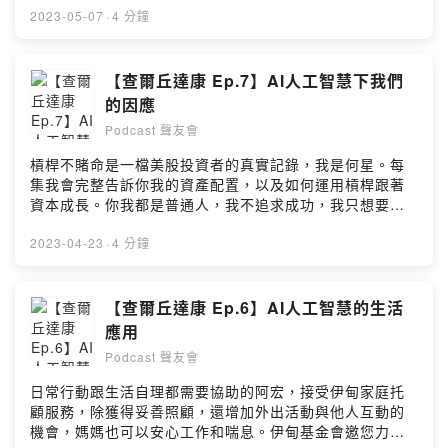
2z05⭕留言告訴我你對這一集的想法：
https://fstry.pse.is/86tdah—— 以上為 Firstory
2023-05-07
·
4 分鐘
https://open.firstory.me/user/ckgns2lz5x15f0885yqni
Podcast 廣告 ——關於《查爾丘達康》在YouTube頻道的
2z05/commentsPowered by Firstory Hosting
實際應用您也可以訂閱《小蔡把拔》退休生活的YouTube
頻道您在哪些方面使用到AI人工智慧呢？歡迎分享..如果你
【查爾丘達康 Ep.7】AI人工智慧下我們
也喜歡這話題，歡迎留言，我們繼續....⭕邀請您加入《小
的因應
蔡把拔》YouTube頻道：
Podcast 聲友會
https://www.youtube.com/@tsaipapa100⭕歡迎光臨聲
友會‧訂閱分享不能退⭕邀您加入《聲友會》專屬的
槓桿不賭命是一檔美股投資者的真實記錄，我是何星。每
LINE@，ID：@314lksdj⭕專屬《聲友會》的LINE@連
集我會完整告訴你我的資產配置，以及如何運用槓桿跟著
結：https://lin.ee/dFfwjNU⭕小額贊助支持本節目：
資本成長。你我都是普通人，我不追求成功，我只想要生
https://open.firstory.me/user/ckgns2lz5x15f0885yqni
活輕鬆。如果你跟我一樣，podcast搜尋槓桿不賭命
2z05⭕留言告訴我你對這一集的想法：
https://fstry.pse.is/86tdah—— 以上為 Firstory
2023-04-23
·
4 分鐘
https://open.firstory.me/user/ckgns2lz5x15f0885yqni
Podcast 廣告 ——關於AI人工智慧普的生活應用您在哪些
2z05/commentsPowered by Firstory Hosting
方面使用到AI人工智慧呢？歡迎分享..如果你也喜歡這話
題，歡迎留言，我們繼續....⭕歡迎光臨聲友會‧訂閱分享不
【查爾丘達康 Ep.6】AI人工智慧的生活
能退⭕邀您加入《聲友會》專屬的LINE@，ID：
應用
@314lksdj⭕專屬《聲友會》的LINE@連結：
Podcast 聲友會
https://lin.ee/dFfwjNU⭕小額贊助支持本節目：
https://open.firstory.me/user/ckgns2lz5x15f0885yqni
日常行動跟生活自理都需要協助的阿宏，接受伊甸家庭托
2z05⭕留言告訴我你對這一集的想法：
顧服務，除獲得妥善照顧，還增加外出活動與他人互動的
https://open.firstory.me/user/ckgns2lz5x15f0885yqni
機會，媽媽也可以安心工作和喘息。伊甸基金會邀您力挺
2z05/comments⭕邀請您加入《小蔡把拔》YouTube頻