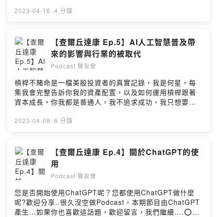
「身心障礙者服務計畫」，成為身心障礙者尚勇的隊友！
道：https://www.youtube.com/@tsaipapa100Powered
https://fstry.pse.is/872xem-—— 以上為 Firstory
2023-04-16
·
4 分鐘
by Firstory Hosting
Podcast 廣告 ——關於AI人工智慧普的生活應用您在哪些
方面使用到AI人工智慧呢？歡迎分享..如果你也喜歡這話
題，歡迎留言，我們繼續....⭕歡迎光臨聲友會‧訂閱分享不
【查爾丘達康 Ep.5】AI人工智慧普及帶
能退⭕邀您加入《聲友會》專屬的LINE@，ID：
來的影響與行業的被取代
@314lksdj⭕專屬《聲友會》的LINE@連結：
Podcast 聲友會
https://lin.ee/dFfwjNU⭕小額贊助支持本節目：
https://open.firstory.me/user/ckgns2lz5x15f0885yqni
槓桿不賭命是一檔美股投資者的真實記錄，我是何星。每
2z05⭕留言告訴我你對這一集的想法：
集我會完整告訴你我的資產配置，以及如何運用槓桿跟著
https://open.firstory.me/user/ckgns2lz5x15f0885yqni
資本成長。你我都是普通人，我不追求成功，我只想要生
2z05/commentsPowered by Firstory Hosting
活輕鬆。如果你跟我一樣，podcast搜尋槓桿不賭命
https://fstry.pse.is/86tdah—— 以上為 Firstory
2023-04-09
·
6 分鐘
Podcast 廣告 ——關於AI人工智慧普及帶來的影響與行業
的被取代您是否開始使用ChatGPT呢？您都使用ChatGPT
做什麼呢?歡迎分享..很久沒空做Podcast，本期節目由
【查爾丘達康 Ep.4】關於ChatGPT的使
ChatGPT產生...如果你也喜歡這話題，歡迎留言，我們繼
用
續....⭕歡迎光臨聲友會‧訂閱分享不能退⭕邀您加入《聲
Podcast 聲友會
友會》專屬的LINE@，ID：@314lksdj⭕專屬《聲友會》
的LINE@連結：https://lin.ee/dFfwjNU⭕小額贊助支持
您是否開始使用ChatGPT呢？您都使用ChatGPT做什麼
本節目：
呢?歡迎分享..很久沒空做Podcast，本期節目由ChatGPT
https://open.firstory.me/user/ckgns2lz5x15f0885yqni
產生...如果你也喜歡這話題，歡迎留言，我們繼續....⭕歡