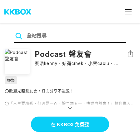
Podcast 聲友會
分享
秦浩kenny、姞荷cihek、小蔡caciu、莎
蜜Samie、小小主播
娛樂
⭕️歡迎光臨聲友會，訂閱分享不能退！
⭕️「人生要精彩，何必要一百，除二加五十，快樂自然來！」歡迎進入由
一群聲音工作者組成的Podcast「聲友會」！這裏有不同的Podcaster陪
你打發時間，如果找不到喜歡的節目，就試試停在這裡吧！這裡可以聽到
超越廣播的無極限；這裡可以聽到跳脫傳統的胡說八道；這裡還有另類的
在 KKBOX 免費聽
原式幽默與長輩文化！