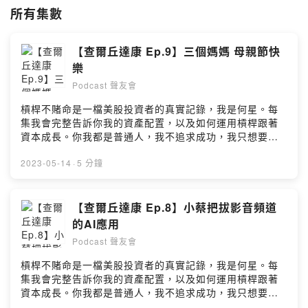
⭕️讓《秦蔡哈拉》二男與你分享「除二人生」；與《媽媽小姐》一同享受
所有集數
「自豪樂觀」的生活；跟著samie一起享受《 i生活》；還有《查爾丘達
康》、《小小主播》⋯⋯等節目。除了歡迎收聽、訂閱、分享頻道節目
外，我們更歡迎「你、妳、您」帶著熱情一起加入《聲友會》！
【查爾丘達康 Ep.9】三個媽媽 母親節快
樂
⭕敬請加入LINE好友，與我們分享您的心情故事與批評指教，《聲友
會》的LINE@，ID：@314lksdj 。
Podcast 聲友會
槓桿不賭命是一檔美股投資者的真實記錄，我是何星。每
⭕聯繫我們 (LINE@)：
https://lin.ee/dFfwjNU
集我會完整告訴你我的資產配置，以及如何運用槓桿跟著
資本成長。你我都是普通人，我不追求成功，我只想要生
⭕贊助斗內(Donate)：
https://pay.firstory.me/user/caciu2020
活輕鬆。如果你跟我一樣，podcast搜尋槓桿不賭命
https://fstry.pse.is/86tdah—— 以上為 Firstory
2023-05-14
·
5 分鐘
#樂觀自信 #幽默風趣 #打發時間 #打屁聊天 #原式幽默 #除二人生 #除二
Podcast 廣告 ——別忘除了自己的媽媽、伴侶的媽媽，孩
加五十 #生活 #命理 #廣播 #同學會 #秦浩 #姞荷 #小蔡 #莎蜜 #哈拉 #
子的媽媽也要過節喔！祝天下的媽媽們 母親節快樂關於
媽媽 #小姐 #查爾丘 #原民 #小小主播 #kenny #cihek #caciu #samie
《查爾丘達康》在YouTube頻道的實際應用您也可以訂閱
【查爾丘達康 Ep.8】小蔡把拔影音頻道
《小蔡把拔》退休生活的YouTube頻道⭕邀請您加入《小
Powered by Firstory Hosting
的AI應用
蔡把拔》YouTube頻道：
Podcast 聲友會
https://www.youtube.com/@tsaipapa100⭕歡迎光臨聲
友會‧訂閱分享不能退⭕邀您加入《聲友會》專屬的
槓桿不賭命是一檔美股投資者的真實記錄，我是何星。每
LINE@，ID：@314lksdj⭕專屬《聲友會》的LINE@連
集我會完整告訴你我的資產配置，以及如何運用槓桿跟著
結：https://lin.ee/dFfwjNU⭕小額贊助支持本節目：
資本成長。你我都是普通人，我不追求成功，我只想要生
https://open.firstory.me/user/ckgns2lz5x15f0885yqni
活輕鬆。如果你跟我一樣，podcast搜尋槓桿不賭命