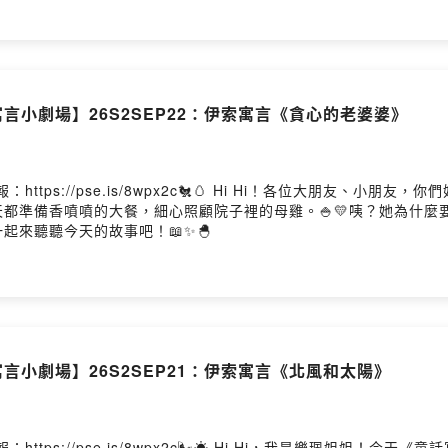
言小劇場】26S2SEP22：伊索寓言《貪心的老婆婆》
ttps://pse.is/8wpx2c🐔🥚 Hi Hi！各位大朋友、小
都準備香噴噴的大餐，細心照顧院子裡的母雞。🍚💛咦？她為什麼要
起來聽聽今天的故事吧！📖✨🐣
言小劇場】26S2SEP21：伊索寓言《北風和太陽》
tps://pse.is/8wpx2c🌬️☀️ Hi Hi，我是樂珮姐姐