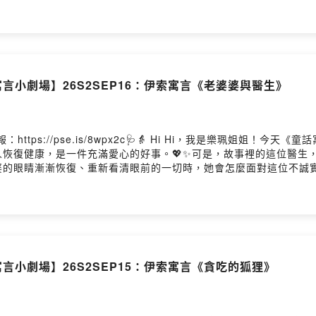
言小劇場】26S2SEP16：伊索寓言《老婆婆與醫生》
ttps://pse.is/8wpx2c🩺👵 Hi Hi，我是樂珮姐姐！
恢復健康，是一件充滿愛心的好事。💖✨可是，故事裡的這位醫生
婆婆的眼睛漸漸恢復、重新看清眼前的一切時，她會怎麼面對這位不誠
故事，看看誠實與貪心，最後誰會贏呢？📖🌟
言小劇場】26S2SEP15：伊索寓言《貪吃的狐狸》