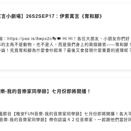
言小劇場】26S2SEP17：伊索寓言《胃和腳》
tps://pse.is/8wpx2c👣🍽️ Hi Hi！各位大朋友、
主角不是動物，也不是人，而是我們身上的兩個器官——胃和腳！😲
論！究竟胃和腳為什麼會吵起來？最後又會發現什麼重要的道理呢？
的冒險吧！📖🌟
N音樂-我的音樂家同學錄】七月份即將開播！
旗艦節目【晚安FUN音樂-我的音樂家同學錄】七月份即將開播！各
UN音樂-我的音樂家同學錄】帶你認識４２位音樂家，一起跟他們當好