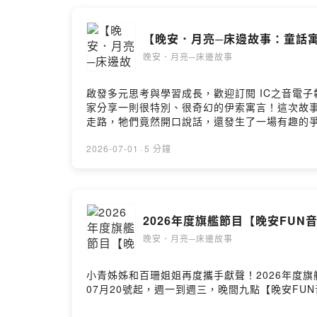
【晚安．月亮─床邊故事：童話寓
晚安．月亮─床邊故事
啟發多元思考與學習成長，歡迎訂閱 IC之音電子報：ht
家分享一則很特別、很奇幻的伊索寓言！這次故事的
走路，牠們竟然開口說話，還發生了一場有趣的爭
這兩位「身體好夥伴」會帶來什麼有趣又充滿智慧
2026-07-01
·
5 分鐘
2026年度旗艦節目【晚安FU
晚安．月亮─床邊故事
小青姊姊和百珊姐姐再度攜手獻聲！2026年度
07月20號起，週一到週三，晚間九點【晚安F