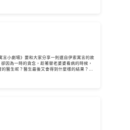
今天《童話寓言小劇場》要和大家分享一則選自伊索寓言的故
，卻因為一時的貪念，趁著替老婆婆看病的時候，
實的醫生呢？醫生最後又會得到什麼樣的結果？🤔