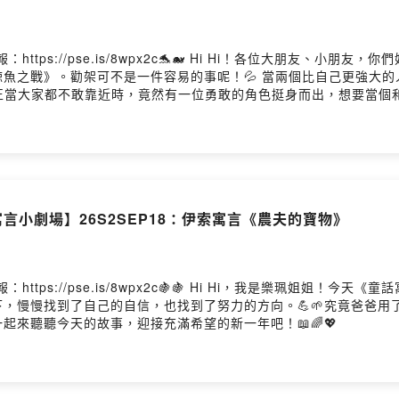
ttps://pse.is/8wpx2c🐬🐋 Hi Hi！各位大朋友、小
魚之戰》。勸架可不是一件容易的事呢！💦 當兩個比自己更強大
正當大家都不敢靠近時，竟然有一位勇敢的角色挺身而出，想要當個
💭快跟著樂珮姐姐一起走進今天的故事，看看這場海洋裡的風波，最後
言小劇場】26S2SEP18：伊索寓言《農夫的寶物》
ttps://pse.is/8wpx2c🍇🍇 Hi Hi，我是樂珮姐姐！
，慢慢找到了自己的自信，也找到了努力的方向。💪🌱究竟爸爸用
一起來聽聽今天的故事，迎接充滿希望的新一年吧！📖🌈💖