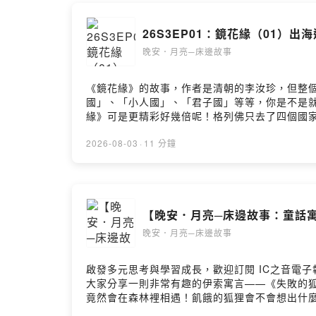
26S3EP01：鏡花緣（01）出
晚安．月亮─床邊故事
《鏡花緣》的故事，作者是清朝的李汝珍，但整
國」、「小人國」、「君子國」等等，你是不是
緣》可是更精彩好幾倍呢！格列佛只去了四個國
《鏡花緣》故事中有很多奇幻異想的情節，其實
故事提出民主思想、諷刺大男人主義、重視女性權
2026-08-03
·
11 分鐘
http://www.1945.com.tw/mod/product/in
【晚安．月亮─床邊故事：童話寓
晚安．月亮─床邊故事
啟發多元思考與學習成長，歡迎訂閱 IC之音電子報：h
大家分享一則非常有趣的伊索寓言——《失敗的狐狸
竟然會在森林裡相遇！飢餓的狐狸會不會想出什麼
珮姐姐一起來聽聽今天的故事吧！📖✨🌳