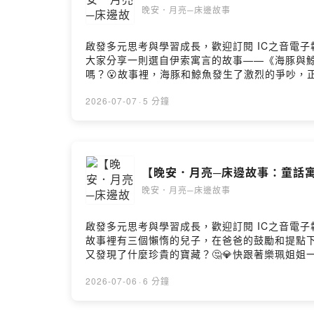
晚安．月亮─床邊故事
啟發多元思考與學習成長，歡迎訂閱 IC之音電子報：h
大家分享一則選自伊索寓言的故事——《海豚與鯨
嗎？😮故事裡，海豚和鯨魚發生了激烈的爭吵，
鯨魚停止爭吵？還是會發生意想不到的結果呢？🤔
2026-07-07
·
5 分鐘
【晚安．月亮─床邊故事：童話寓
晚安．月亮─床邊故事
啟發多元思考與學習成長，歡迎訂閱 IC之音電子報：h
故事裡有三個懶惰的兒子，在爸爸的鼓勵和提點下
又發現了什麼珍貴的寶藏？🤔💎快跟著樂珮姐姐
2026-07-06
·
6 分鐘