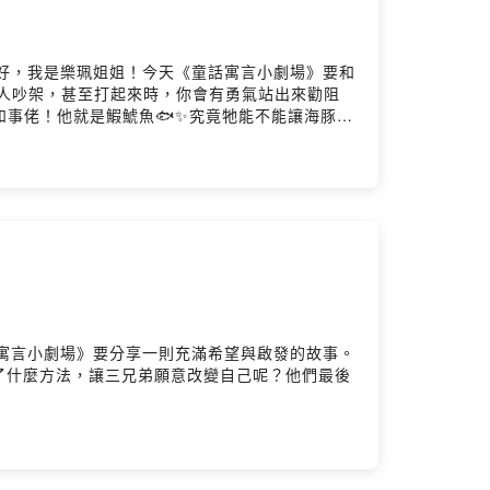
朋友，你們好，我是樂珮姐姐！今天《童話寓言小劇場》要和
的人吵架，甚至打起來時，你會有勇氣站出來勸阻
和事佬！他就是鰕鯱魚🐟✨究竟牠能不能讓海豚和
會如何收場吧！📖🌊💙
今天《童話寓言小劇場》要分享一則充滿希望與啟發的故事。
了什麼方法，讓三兄弟願意改變自己呢？他們最後