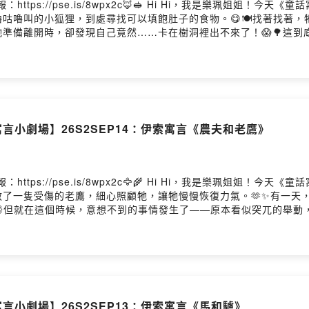
ttps://pse.is/8wpx2c🦊🥪 Hi Hi，我是樂珮姐姐！
嚕叫的小狐狸，到處尋找可以填飽肚子的食物。😋🍽️找著找著，
準備離開時，卻發現自己竟然……卡在樹洞裡出不來了！😱🌳這
樂珮姐姐一起來聽聽這個有趣又發人深省的故事吧！📖🌟🦊
言小劇場】26S2SEP14：伊索寓言《農夫和老鷹》
ttps://pse.is/8wpx2c🦅🌾 Hi Hi，我是樂珮姐姐！
了一隻受傷的老鷹，細心照顧牠，讓牠慢慢恢復力氣。🫶✨有一天
💨但就在這個時候，意想不到的事情發生了——原本看似突兀的舉動，
情呢？🤔💭快跟著樂珮姐姐一起走進今天的故事，看看這則「好心有
言小劇場】26S2SEP13：伊索寓言《馬和驢》