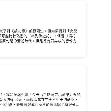
似乎對《鏡花緣》都很陌生，但如果提到「女兒
家可能比較熟悉的「格列佛遊記」，但是《鏡花
嚴厲封閉的清朝時代，但是卻有著奔放的想像力，
在兩百多年前的清朝，李汝珍就透過《鏡花緣》的
全家讀本-《鏡花緣》同名書籍
朋友，你們好，我是樂珮姐姐！今天《童話寓言小劇場》要和
歌的蟬 🎶🌿，兩個看起來完全不相干的動物，
小小相遇，最後會變成什麼樣的故事呢？快跟著樂