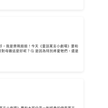
朋友，你們好，我是樂珮姐姐！今天《童話寓言小劇場》要和
對母雞這麼好呢？🤔 是因為特別疼愛牠們，還是
！今天《童話寓言小劇場》要和大家分享一則經典的伊索寓言