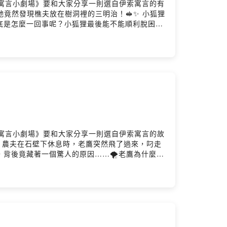
今天《童話寓言小劇場》要和大家分享一則選自伊索寓言的有
牠竟然發現樵夫放在樹洞裡的三明治！🥪✨ 小狐狸
到底是怎麼一回事呢？小狐狸最後能不能順利脫困？
今天《童話寓言小劇場》要和大家分享一則選自伊索寓言的故
，農夫在石壁下休息時，老鷹突然飛了過來，叼走
背後竟藏著一個驚人的原因……🌪️老鷹為什麼要
好報」的寓言會帶來什麼樣的驚喜吧！📖💛✨