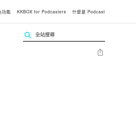
色功能
KKBOX for Podcasters
什麼是 Podcast
分享
讓孩子釋放累積整天的壓力，擁有平穩情緒，進入美