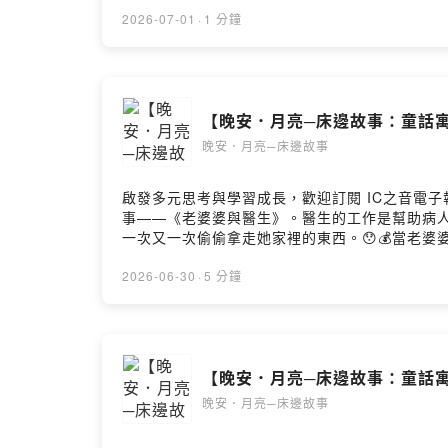
2026-07-01
·
1 分鐘
【晚安．月亮─床邊故事：童話寓
晚安．月亮─床邊故事
啟發多元思考與學習成長，歡迎訂閱 IC之音電子報：h
事——《老婆婆與醫生》。醫生的工作是幫助病人
一次又一次偷偷拿走她家裡的東西。😯💰當老
快跟著樂珮姐姐一起來聽聽這個有趣又發人深省的
2026-06-30
·
5 分鐘
【晚安．月亮─床邊故事：童話寓
晚安．月亮─床邊故事