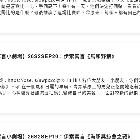
總是喜歡比一比、爭個高下！😄✨有一天，他們決定打個賭，看看
和太陽比的是什麼？最後誰贏了這場比賽呢？🤔原來，每個人都有自
這個充滿智慧的故事，看看北風和太陽最後帶給我們什麼樣的啟發吧！
言小劇場】26S2SEP20：伊索寓言《馬和野狼》
ttps://pse.is/8wpx2c🐺🐴 Hi Hi！各位大朋友、小
狼》。🌿 在一個風和日麗的早晨，青青草原上的馬兒正悠閒地吃
著馬兒，心裡盤算著該怎麼把馬兒變成自己的美餐……面對狡猾的野
今天的故事，看看最後究竟是誰更聰明吧！📖🌈🐾
言小劇場】26S2SEP19：伊索寓言《海豚與鯨魚之戰》