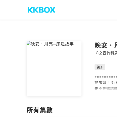
晚安．
IC之音竹科
親子
※※※※※※※※
提醒您！ 
也不會邀請聽
如看見相關
※※※※※※※※※
主持人李曉
所有集數
好夢鄉。