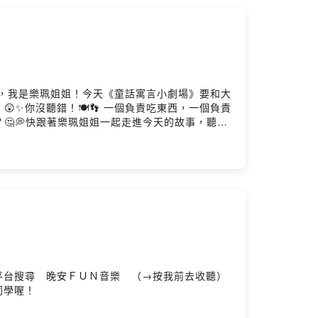
小朋友你們好，我是樂珮姐姐！今天《童話寓言小劇場》要和大
✨你沒聽錯！🍽️👣 一個負責吃東西，一個負責
💭快跟著樂珮姐姐一起走進今天的故事，聽聽
大平台搜尋 晚安ＦＵＮ音樂 （→按我前去收聽）
同學喔！