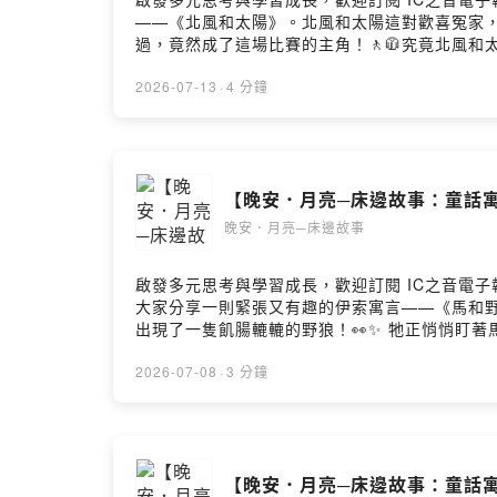
——《北風和太陽》。北風和太陽這對歡喜冤家，
過，竟然成了這場比賽的主角！🚶🧥究竟北風
用事事和別人比較。💛快跟著樂珮姐姐一起來聽聽
2026-07-13
·
4 分鐘
【晚安．月亮─床邊故事：童話寓
晚安．月亮─床邊故事
啟發多元思考與學習成長，歡迎訂閱 IC之音電子報：h
大家分享一則緊張又有趣的伊索寓言——《馬和野
出現了一隻飢腸轆轆的野狼！👀✨ 牠正悄悄盯
過這場危機呢？🤔💭快跟著樂珮姐姐一起來聽聽
2026-07-08
·
3 分鐘
【晚安．月亮─床邊故事：童話寓