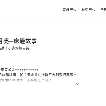
會員中心
服務中心
特
月亮─床邊故事
廣播｜小青姐姐主持
※※重要公告※※※※※※※※※※※
近日詐騙猖獗，IC之音未曾在社群平台刊登招募廣告
眾加LINE做進一步聯絡工作派發
廣告訊息，請務必撥打165防詐騙專線檢舉不法
※※※※※※※※※※※※※※※※
卿（小青姊姊）將在睡前珍貴的十分鐘，為您的寶貝講述童話故事，