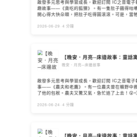
啟發多元思考與學習成長，歡迎訂閱 IC之音電子報：h
趣故事——《貪吃的狐狸》。有一隻肚子餓得咕嚕咕
開心得大快朵頤，把肚子吃得圓滾滾。可是，當牠
牠又會從這次的經驗中學到什麼呢？🤔💭快跟著
2026-06-29
·
4 分鐘
【晚安．月亮─床邊故事：童話寓
晚安．月亮─床邊故事
啟發多元思考與學習成長，歡迎訂閱 IC之音電子報：h
事——《農夫和老鷹》。有一位農夫曾在曠野中救
了他的包袱。農夫又驚又氣，急忙追了上去！😲
叼走農夫的包袱？這一切真的是誤會，還是另有隱
2026-06-24
·
4 分鐘
【晚安．月亮─床邊故事：童話寓