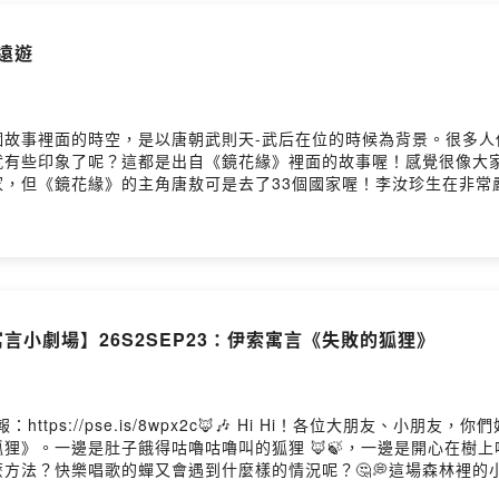
海遠遊
個故事裡面的時空，是以唐朝武則天-武后在位的時候為背景。很多人
就有些印象了呢？這都是出自《鏡花緣》裡面的故事喔！感覺很像大
家，但《鏡花緣》的主角唐敖可是去了33個國家喔！李汝珍生在非常
也都有著李汝珍想要諷刺當時社會局勢的用意；而且，很難得的是，
利等等的觀念喔！ ※節目故事內容取材自：東方出版社-古典小說
dex.php?REQUEST_ID=cGFnZT1kZXRhaWwmUElEPTU2Ng==
言小劇場】26S2SEP23：伊索寓言《失敗的狐狸》
ttps://pse.is/8wpx2c🦊🎶 Hi Hi！各位大朋友、小
》。一邊是肚子餓得咕嚕咕嚕叫的狐狸 🦊🍃，一邊是開心在樹上唱
方法？快樂唱歌的蟬又會遇到什麼樣的情況呢？🤔💭這場森林裡的