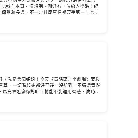
誰比較有本事。沒想到，剛好有一位旅人從路上經
己的優點和長處，不一定什麼事情都要爭第一，也不
📖🌈☀️
朋友，你們好，我是樂珮姐姐！今天《童話寓言小劇場》要和
著青草，一切看起來都好平靜。沒想到，不遠處竟然
狼，馬兒會怎麼應對呢？牠能不能運用智慧，成功逃