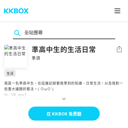
準高中生的生活日常
分享
季須
生活
我是一名準高中生，在這邊記錄著我學到的知識、日常生活，以及我對一
些重大議題的看法。(´⊙ω⊙`)
ig：ji4_syu1
Powered by Firstory Hosting
在 KKBOX 免費聽