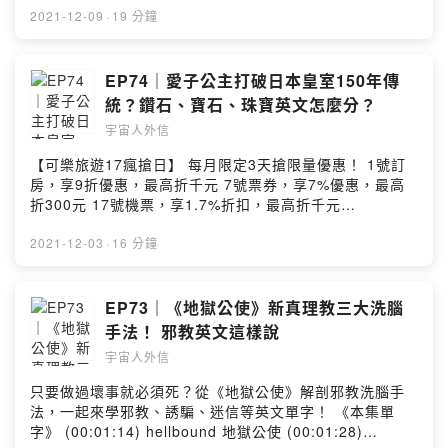
ka (00:08:27) 얼마예요 eolmayeyo (00:10:06) Do you
クイン、お願いします Chekkuin, onegaishimasu
2021-12-09
·
19 分鐘
take credit cards 我可以用信用卡嗎 (00:10:44) カード
(00:02:59) 체크인 chekeu-in (00:02:15) 체크인 부탁합니
決済できますか Kaado kessai dekimasu ka (00:11:05)
다 chekeu-in butaghabnida (00:06:04) single room 單
카드결제 되나요 kadeugyeolje doenayo 主持人：英文主
人房 (00:06:08) double room 雙人房（一張雙人床）
EP74｜愛子公主打破日本皇室150年傳
播劉傑中 Ethan ETtoday英文編譯 Ryan ETtoday日韓文
(00:06:29) twin beds 兩張單人床的雙人房 (00:08:31)
統？鑽石、寶石、珠寶英文怎麼分？
編譯 隔壁老王 👉到IG看完整英文單字卡
two blankets 兩件棉被 (00:09:06) シングル Shinguru
https://bit.ly/3cdU82z 🤝歡迎乾爹乾媽合作請洽
宇宙人外信
(00:09:15) ダブル Daburu (00:09:27) ツイン Tsuin
podcast@ettoday.net --Hosting provided by SoundOn
(00:09:53) 싱글룸 sing-geullum (00:10:01) 더블룸
【可樂旅遊17瘋搶日】 每月限定3天搶限量優惠！ 1號訂
deobeullum (00:10:09) 트윈룸 teuwinlum (00:12:15)
房，享9折優惠，最高折千元 7號票券，享7%優惠，最高
leave 離開／留下 (00:12:31) Can I leave our luggage
折300元 17號機票，享1.7%折扣，最高折千元
here at the frontdesk 我可以把我們的行李留在前台嗎
https://sofm.pse.is/9fbkza －－－－以上為 SoundOn
(00:12:47) Yes, we can keep your luggage 好的我們可
動態廣告－－－－ 愛子公主成年禮即將來臨，卻說要放棄
2021-12-03
·
16 分鐘
以幫你保管行李 (00:14:58) すみませんが、しばらく荷物
戴上造價近700萬元的皇冠？ 《本集單字》 (00:01:16)
を預かってもらえないでしょうか Sumimasen ga,
turn 轉變／變成 (00:01:30) I'm turning 30 tomorrow
shibaraku nimotsu o azukatte moraenaideshou ka
我明天就要變30歲了 (00:04:04) no budget 沒有預算
EP73｜《地獄公使》新真理教三大洗腦
(00:16:06) 여기 짐을 맡겨도 될까요 yeogi jim-eul
(00:04:35) crown 皇冠 (00:04:57) He was crowned 他
手法！ 邪教英文這樣說
matgyeodo doelkkayo (00:16:52) When do you start
被加冕 (00:04:59) She was crowned 她被加冕
serving breakfast 早上幾點供餐 (00:17:28) Whose
宇宙人外信
(00:05:05) tiara 頭飾皇冠 (00:05:41) second-hand 二
name is your reservation under 你是用什麼名字預約的
手 (00:05:57) pre-owned 曾有過主人的 (00:05:59) pre
只要做過壞事就必須死？從《地獄公使》解剖邪教洗腦手
(00:17:59) The reservation is under Ethan Liu 預約人
先／曾 (00:06:01) owned 擁有過 (00:12:30) diamond
法，一起來學邪教、誘騙、迷信等英文單字！ 《本集單
的名字是Ethan劉 (00:18:31) 朝食は何時からですか
鑽石 (00:12:37) gem 寶石 (00:13:02) jewel 珠寶（可數
字》 (00:01:14) hellbound 地獄公使 (00:01:28)
Choushoku wa nanji karadesu ka (00:19:05) 조식은 몇
的） (00:13:29) jewelry 珠寶（總稱） 主持人：英文主播