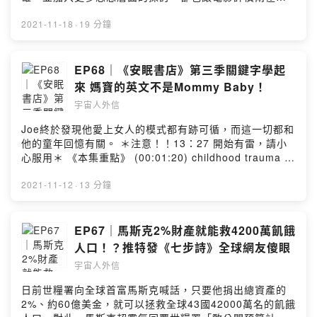
ETtoday英文編譯 Ryan ETtoday日韓文編譯 隔壁老王
更有人笑稱「這絕對是史上最搞威的漫威電影」！ 《本集
👉到IG看完整英文單字卡 https://bit.ly/3cdU82z 🤝歡迎
單字》 (00:00:49) eternal 永恆的 (00:01:00) the rich
2021-11-18
·
19 分鐘
乾爹乾媽合作請洽 podcast@ettoday.net --Hosting
有錢人 (00:01:05) the eternals 永恆族 (00:03:04)
provided by SoundOn
immortal 神／長生不老的 (00:03:08) mortal 凡人／凡人
的 (00:06:04) box office 票房 (00:06:23) the movie is
EP68｜《安眠書店》第三季關鍵字學起
a box office hit 這部電影票房賣座 (00:06:52) mixed 混
來 媽寶的英文不是Mommy Baby！
雜 (00:07:02) the movie has mixed reviews 電影評價
宇宙人外信
不一 (00:07:20) people have mixed opinions 人們的意
見不一 (00:07:36) rating 評級 (00:07:53) the movie
Joe終於發現他愛上女人的模式都有跡可循，而這一切都和
has high ratings 那部電影評價很高 (00:07:57) the
他的童年回憶有關。 ＊注意！！13：27 開始有雷，請小
restaurant has high ratings 那間餐廳評價很高
心服用＊ 《本集重點》 (00:01:20) childhood trauma 童
(00:08:09) spoil 劇透／爆雷 (00:08:45) show but don't
年創傷 (00:01:28) childhood 童年 (00:01:56) trauma
tell 演出來不要直接說 (00:11:04) I was bored and
創傷 (00:06:40) Oedipus complex 伊底帕斯情結
2021-11-12
·
13 分鐘
frustrated by the movie 這部電影讓我很無聊又很沮喪
(00:07:15) complex 情節 (00:07:37) It's a very
(00:11:07) the biggest disappointment of 2021 2021
complex question 這是一個非常複雜的問題 (00:08:00)
年最失望 (00:11:35) the movie is a disappointment 這
Oedipus 伊底帕斯 (00:09:42) psycho 變態 (00:10:17)
EP67｜馬斯克2%財產就能救4200萬飢餓
部電影讓人失望 (00:12:04) the movie is a success 這
psychopath 精神病患者 (00:10:20) path 路徑
人口！？推特發《七步詩》全球網友傻眼
部電影很成功 (00:13:19) I was bored to death 我快被
(00:10:34) someone with mental problem 某人有心理
無聊死 (00:13:27) It's the talkiest hero movie 這是一
宇宙人外信
問題 (00:10:45) mental issues 心理問題 (00:11:03)
部話最多的英雄電影 (00:13:56) talkative 多話的
the guy has mommy issues 那個男生是媽寶 (00:12:45)
日前世糧署向全球首富馬斯克喊話，只要他捐出總資產的
(00:13:58) talky 多話的 (00:16:37) Lonely God 浪味仙
wolfsbane 烏頭草 主持人：英文主播劉傑中 Ethan
2%、約60億美金，就可以拯救全球43國42000萬名的飢餓
(00:18:00) I've got a complicated family 我有一個複雜
ETtoday英文編譯 Ryan ETtoday日韓文編譯 隔壁老王 👽