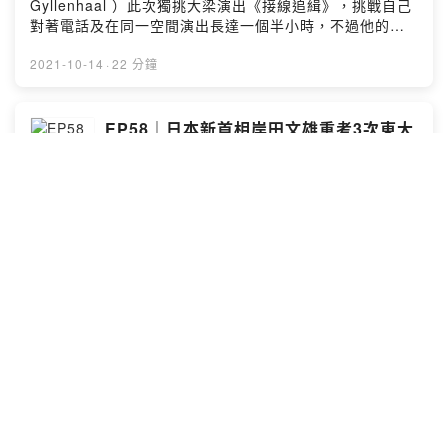
Gyllenhaal ）此次獨挑大梁演出《接線追緝》，挑戰自己
應該如何挽回說錯話的局面? (00:19:32) Let them eat
對著電話及在同一空間演出長達一個半小時，不過他的演
cake. 何不食肉糜 主持人： 英文主播劉傑中 Ethan
技卻引起論戰？很多人都覺得他over the top了！
ETtoday英文編譯 Ryan ETtoday日韓文編譯 隔壁老王 👽
(00:02:53) remake 重拍 (00:03:12) the movie is a
2021-10-14
·
22 分鐘
來IG找我們玩吧：https://bit.ly/39OXBD6 --Hosting
remake of a 2018 movie 這是一部翻拍自2018年的電影
provided by SoundOn
(00:06:24) over the top 過頭了 (00:06:40) I think his
acting is a little bit over the top 我覺得他演得有點太用
EP58｜日本新首相岸田文雄重考3次東大
力了 (00:06:50) a little bit too much 有點太多
都落榜 至今還1家4口擠在24.8坪議員宿
(00:10:17) promote 升遷／宣傳 (00:10:57) I just got a
舍！
宇宙人外信
promotion 我升職了 (00:11:57) demote 降職
(00:12:48) he holds the entire thing(movie) together
日本新任首相岸田文雄竟然也有黑歷史！被戲稱是「學渣
他撐起整部戲 (00:13:03) entire 全部 (00:13:28) fun
首相」，甚至至今還和老婆及2個兒子住在24.8平的議員宿
facts 有趣的背景 (00:15:36) Jake 傑克 (00:16:01)
舍！ (00:01:32) Kishida Fumio岸田文雄 (00:05:22)
Gyllenhaal 葛倫霍 (00:19:22) how do you pronounce
Straight-A student學霸 (00:06:28) Academic
your name (00:19:39) how do you spell your name 主
performance學業表現 (00:06:58) excellent academic
2021-10-08
·
22 分鐘
持人： 英文主播劉傑中 Ethan ETtoday英文編譯 Ryan
performance功課好 (00:07:12) less than ideal
ETtoday日韓文編譯 隔壁老王 👽來IG找我們玩吧：
academic performance功課有待加強 (00:07:36) curve-
https://bit.ly/39OXBD6 --Hosting provided by
wrecker學霸 (00:09:09) slow in one's learning學習速
EP57｜每個人都需要《性愛自修室》！
SoundOn
度慢 (00:11:05) underachiever學渣 (00:15:28) dorm宿
歐美在說的「控射」是什麼？
舍 (00:16:16) (Official) residence官邸 (00:20:02)
宇宙人外信
faction派系 (00:21:20) Prime Minister首相 主持人： 英
文主播劉傑中 Ethan ETtoday英文編譯 Ryan ETtoday日
【可樂旅遊17瘋搶日】 每月限定3天搶限量優惠！ 1號訂