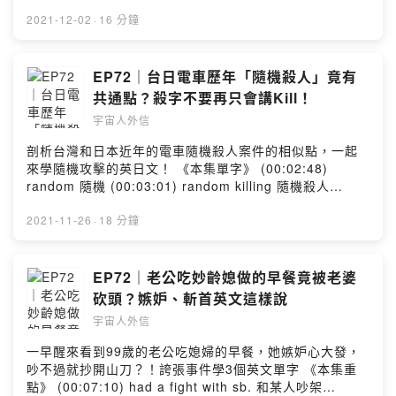
northbound 北行的 (00:01:36) bound 範圍 (00:05:06)
시부터 입니까 josig-eun myeoch sibuteo ibnikka 主持
劉傑中 Ethan ETtoday英文編譯 Ryan ETtoday日韓文編
apocalypse 啟示錄；天啓 (00:06:29) superstitious 迷
2021-12-02
·
16 分鐘
人：英文主播劉傑中 Ethan ETtoday英文編譯 Ryan
譯 隔壁老王 👉到IG看完整英文單字卡
信的 (00:06:43) Are you superstitious 你迷信嗎
ETtoday日韓文編譯 隔壁老王 👉到IG看完整英文單字卡
https://bit.ly/3cdU82z 🤝歡迎乾爹乾媽合作請洽
(00:06:46) I'm a little bit superstitious 我有一點迷信
https://bit.ly/3cdU82z 🤝歡迎乾爹乾媽合作請洽
podcast@ettoday.net --Hosting provided by SoundOn
(00:08:37) peer pressure 同儕壓力 (00:08:56) cult 邪
EP72｜台日電車歷年「隨機殺人」竟有
podcast@ettoday.net --Hosting provided by SoundOn
教 (00:09:22) cult movie 邪教電影 (00:15:24)
共通點？殺字不要再只會講Kill！
brainwash 洗腦 (00:15:34) lure 引誘／吸引／誘騙
宇宙人外信
(00:15:49) seize 挾持／握住 (00:16:02) She was lured
and brainwashed 她被引誘並洗腦 主持人：英文主播劉
剖析台灣和日本近年的電車隨機殺人案件的相似點，一起
傑中 Ethan ETtoday英文編譯 Ryan ETtoday日韓文編譯
來學隨機攻擊的英日文！ 《本集單字》 (00:02:48)
隔壁老王 👉到IG看完整英文單字卡
random 隨機 (00:03:01) random killing 隨機殺人
https://bit.ly/3cdU82z 🤝歡迎乾爹乾媽合作請洽
(00:03:13) stab 捅刀 (00:03:18) random stabbing 隨
podcast@ettoday.net --Hosting provided by SoundOn
機砍人 (00:04:13) indiscriminate killing 隨機殺人
2021-11-26
·
18 分鐘
(00:04:29) discriminate 有區別、有辨別 (00:05:06)
musabetsu 無差別、隨機 (00:05:13) musabetsu
satsujin 無差別殺人、隨機殺人 (00:05:30) musabetsu
EP72｜老公吃妙齡媳做的早餐竟被老婆
kougeki 無差別攻撃、隨機攻擊 (00:05:37) jiken 事件
砍頭？嫉妒、斬首英文這樣說
(00:06:06) massacre 大屠殺 (00:06:18) toorima 通り
宇宙人外信
魔、隨機殺人狂 主持人：英文主播劉傑中 Ethan ETtoday
英文編譯 Ryan ETtoday日韓文編譯 隔壁老王 👉到IG看
一早醒來看到99歲的老公吃媳婦的早餐，她嫉妒心大發，
完整英文單字卡 https://bit.ly/3cdU82z 🤝歡迎乾爹乾媽
吵不過就抄開山刀？！誇張事件學3個英文單字 《本集重
合作請洽 podcast@ettoday.net --Hosting provided by
點》 (00:07:10) had a fight with sb. 和某人吵架