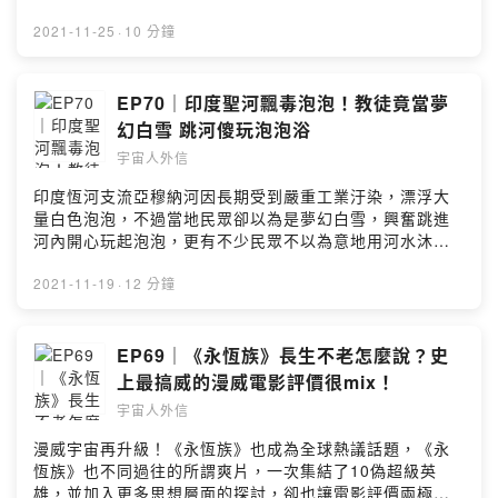
SoundOn
(00:07:57) jealous of sb.嫉妒 (00:08:41) behead 斬首
(00:08:52) He was beheaded by sb.他被…斬首 主持
2021-11-25
·
10 分鐘
人：英文主播劉傑中 Ethan ETtoday英文編譯 Ryan
ETtoday日韓文編譯 隔壁老王 👉到IG看完整英文單字卡
https://bit.ly/3cdU82z 🤝歡迎乾爹乾媽合作請洽
EP70｜印度聖河飄毒泡泡！教徒竟當夢
podcast@ettoday.net --Hosting provided by SoundOn
幻白雪 跳河傻玩泡泡浴
宇宙人外信
印度恆河支流亞穆納河因長期受到嚴重工業汙染，漂浮大
量白色泡泡，不過當地民眾卻以為是夢幻白雪，興奮跳進
河內開心玩起泡泡，更有不少民眾不以為意地用河水沐
浴、刷牙，還有人開心捧著有毒泡沫自拍！ 《本集重點》
(00:00:22) Yamuna River 亞穆納河 (00:00:36)
2021-11-19
·
12 分鐘
Ganges 恆河 (00:03:03) holy 神聖的 (00:03:08)
holymoly 我的天哪！ (00:03:25) sacred 神聖的
(00:03:53) sacred river 聖河 (00:03:59) sacred site
EP69｜《永恆族》長生不老怎麼說？史
聖地 (00:06:02) chemical 化學的 (00:06:17) chemicals
上最搞威的漫威電影評價很mix！
各種化學物質 (00:06:43) toxic 有毒的 (00:06:48)
宇宙人外信
toxicant 毒素 (00:07:25) substance 物質 (00:09:48)
pollution 汙染 (00:10:01) air pollution 空氣汙染
漫威宇宙再升級！《永恆族》也成為全球熱議話題，《永
(00:10:03) water pollution 水汙染 (00:10:14)
恆族》也不同過往的所謂爽片，一次集結了10偽超級英
contamination 汙染 主持人：英文主播劉傑中 Ethan
雄，並加入更多思想層面的探討，卻也讓電影評價兩極，