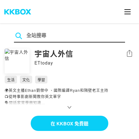
宇宙人外信
分享
ETtoday
生活
文化
學習
🌍英文主播Ethan劉傑中 、國際編譯Ryan和隔壁老王主持
📺從時事影劇新聞教你英文單字
🗣閒話家常學微知識
💬讓你輕鬆掌握生活用語
👉到IG看完整英文單字卡
https://bit.ly/3cdU82z
在 KKBOX 免費聽
🤝乾爹乾媽合作請洽
podcast@ettoday.net