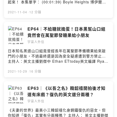
起來！ 本集單字： (00:01:39) Boyle Heights 博伊爾高
地 (00:03:09) gorging 狼吞虎嚥 (00:03:38) blood-
soaked 血腥的 (00:06:30) He could come in handy 他
2021-11-04
·
12 分鐘
可能會很好用（利用） (00:06:58) handy 方便的／好用
的 (00:08:46) don't forget where you came from 不要
忘記你的出身 (00:11:12) chicano 奇卡諾（墨裔美國人）
EP64｜不給糖就搗蛋！日本黑幫山口組
主持人：英文主播劉傑中 Ethan ETtoday英文編譯 Ryan
竟然會在萬聖節發糖果給小朋友
ETtoday日韓文編譯 隔壁老王 👽來IG找我們玩吧：
宇宙人外信
https://bit.ly/39OXBD6 --Hosting provided by
SoundOn
日本知名黑道山口組竟曾經長年在萬聖節準備糖果給來敲
門的小朋友，不過最終還是因為安全疑慮遭到警方禁止…
主持人：英文主播劉傑中 Ethan ETtoday英文編譯 Ryan
ETtoday日韓文編譯 隔壁老王 👽來IG找我們玩吧：
https://bit.ly/39OXBD6 --Hosting provided by
2021-10-29
·
16 分鐘
SoundOn
EP63｜《以吾之名》韓韶禧開拍後才知
道有床戲？復仇的英文還分兩種？
宇宙人外信
《夫妻的世界》最美小三韓韶禧化身鋼鐵復仇的惡女，但
你知道「復仇」其實有分兩種嗎？ 主持人： 英文主播劉傑