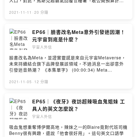
人口，對此，馬斯克超霸氣回覆世糧署「敢公開預算計畫
的家庭 (00:18:23) I've got a new phone 我買了一隻新
來IG找我們玩吧：https://bit.ly/39OXBD6 --Hosting
我就敢捐」，近日更在推特上發布了曹植的《七步詩》，
手機 (00:18:56) hint 伏筆 主持人：英文主播劉傑中
provided by SoundOn
引發全球網友熱議。 《本集單字》 (00:03:07) Forbes 富
2021-11-11
·
20 分鐘
Ethan ETtoday英文編譯 Ryan ETtoday日韓文編譯 隔壁
比士 (00:03:43) The Billionaires Index 億萬富豪指數
老王 👽來IG找我們玩吧：https://bit.ly/39OXBD6 --
(00:04:00) Billion 10億 (00:04:22) Million 百萬
Hosting provided by SoundOn
(00:05:27) Bloomberg 彭博社 (00:07:18) open source
EP66｜臉書改名Meta意外引發迷因潮！
開源 (00:08:56) starving 飢餓 (00:09:55) hunger 飢荒
元宇宙到底是什麼？
(00:10:17) starvation 飢荒 (00:10:40) famine 飢荒（缺
宇宙人外信
糧食） 主持人：英文主播劉傑中 Ethan ETtoday英文編譯
Ryan ETtoday日韓文編譯 隔壁老王 👽來IG找我們玩吧：
臉書改名為Meta，並證實靈感是來自元宇宙Metaverse，
https://bit.ly/39OXBD6 --Hosting provided by
未來持續結合旗下品牌發展該領域，不過消息一出卻意外
SoundOn
引發迷音熱潮？ 《本集單字》 (00:00:34) Meta
(00:00:44) Metaverse 元宇宙 (00:01:05) meta 超越、
元 (00:01:21) beyond 超越 (00:01:33) Metaverse 元宇
2021-11-05
·
12 分鐘
宙 (00:01:38) verse 宇宙 (00:05:56) Nice to 「meat」
you. (00:09:20) Augmented Reality 擴增實境
(00:09:28) Augmented 增加、增強 (00:10:30) Virtual
EP65｜《夜牙》夜訪超辣吸血鬼姐妹 工
Reality 虛擬實境 (00:10:34) Virtual 虛擬 主持人：英文
具人的英文怎麼說？
主播劉傑中 Ethan ETtoday英文編譯 Ryan ETtoday日韓
宇宙人外信
文編譯 隔壁老王 👽來IG找我們玩吧：
https://bit.ly/39OXBD6 --Hosting provided by
吸血鬼想重奪博伊爾高地，辣妹之一的Blaire竟對代班司機
SoundOn
Benny很有興趣，還說「他會很好用」。這句英文口語學