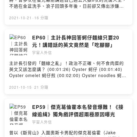
不過在金盆洗手、浪子回頭多年後，日前卻又傳出涉嫌在
汽車旅館對女友施暴，導致對方傷重不治。 主持人： 英文
主播劉傑中 Ethan ETtoday英文編譯 Ryan ETtoday日韓
2021-10-21
·
16 分鐘
文編譯 隔壁老王 👽來IG找我們玩吧：
https://bit.ly/39OXBD6 --Hosting provided by
SoundOn
EP60｜主計長神回答蚵仔麵線只要20
元！講錯話的英文竟然是「吃腳腳」
宇宙人外信
主計長引發的「麵線之亂」！政治不正確、何不食肉糜的
英文又該怎麼講？ (00:01:26) Oyster 蚵仔 (00:01:40)
Oyster omelet 蚵仔煎 (00:02:00) Oyster noodles 蚵仔
麵線 (00:02:15) fine noodles 麵線 (00:04:50) budget
預算 (00:05:17) accounting 會計 (00:05:21) statistics
2021-10-15
·
21 分鐘
統計數據 (00:07:26) out of touch 脫節 (00:07:42)
ordinary people 普通人 (00:08:44) sync 同步
(00:14:50) comment 評論 (00:15:05) remark 評論
EP59｜傑克葛倫霍本名發音爆難！《接
(00:15:15) offensive 失禮的 (00:15:53) non-
線追緝》獨角戲評價超兩極原因曝光
PC(politically correct) 政治不正確 (00:16:52)
宇宙人外信
inappropriate 不當的 (00:17:20) appropriate 適當的
(00:18:37) I put my foot in my mouth. 我說錯話了。
曾以《斷背山》入圍奧斯卡男配的傑克葛倫霍（Jake
(00:19:03) How do I get my foot out of my mouth?我