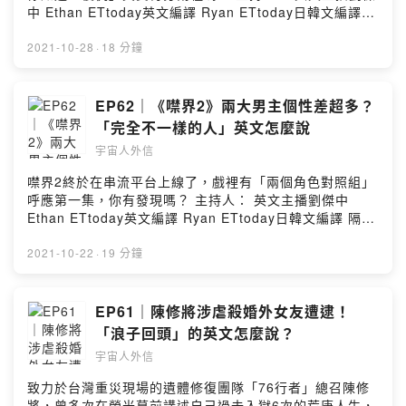
中 Ethan ETtoday英文編譯 Ryan ETtoday日韓文編譯
隔壁老王 👽來IG找我們玩吧：https://bit.ly/39OXBD6 --
Hosting provided by SoundOn
2021-10-28
·
18 分鐘
EP62｜《噤界2》兩大男主個性差超多？
「完全不一樣的人」英文怎麼說
宇宙人外信
噤界2終於在串流平台上線了，戲裡有「兩個角色對照組」
呼應第一集，你有發現嗎？ 主持人： 英文主播劉傑中
Ethan ETtoday英文編譯 Ryan ETtoday日韓文編譯 隔壁
老王 👽來IG找我們玩吧：https://bit.ly/39OXBD6 --
Hosting provided by SoundOn
2021-10-22
·
19 分鐘
EP61｜陳修將涉虐殺婚外女友遭逮！
「浪子回頭」的英文怎麼說？
宇宙人外信
致力於台灣重災現場的遺體修復團隊「76行者」總召陳修
將，曾多次在螢光幕前講述自己過去入獄6次的荒唐人生，