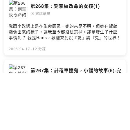
第268集：刻掌紋改命的女孩(1)
說詭講鬼
🄴
我跟小改遇上是在生命園區，她的來歷不明，但她在飯館
顯像出來的樣子，讓我至今都沒法忘掉，那是發生了什麼
事情呢？ 我是Hans，歡迎來到說『詭』講『鬼』的世界！
2026-04-17
·
12 分鐘
第267集：計程車撞鬼，小護的故事(6)-完
說詭講鬼
🄴
這個一連串光怪陸離的事件讓小護真的都搞不清楚是發生
了什麼事情，到了大廟之後他還會遇見什麼呢？ 我是
Hans，歡迎來到說『詭』講『鬼』的世界！
2026-04-10
·
16 分鐘