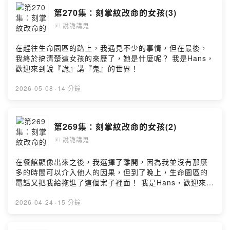
第270集：刻掌紋改命的女孩(3)
說詭講鬼
🄴
在趕往生命園區的路上，我遇見不少的事情，但在最後，
我終於搞清楚這女孩的來歷了，她是什麼呢？ 我是Hans，
歡迎來到說『詭』講『鬼』的世界！
2026-05-08
·
14 分鐘
第269集：刻掌紋改命的女孩(2)
說詭講鬼
🄴
在餐館顯像出來之後，我選擇了離開，因為我並沒有那麼
多的時間可以介入他人的因果，但到了晚上，生命園區的
電話又把我給拖進了這個案子裡面！ 我是Hans，歡迎來到
說『詭』講『鬼』的世界！
2026-04-24
·
15 分鐘