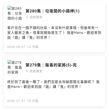
第280集：垃圾間的小路神(1)
說詭講鬼
🄴
客戶住在一個不錯的社區，本沒有什麼事情，但後來有一
家人搬來之後，怪事就開始發生了！ 我是Hans，歡迎來到
說『詭』講『鬼』的世界！
2026-08-07
·
14 分鐘
第279集：販毒的家將(5)-完
說詭講鬼
🄴
終於到了最後一戰了，我們怎麼去攻破那間五毒廟呢？ 我
是Hans，歡迎來到說『詭』講『鬼』的世界！
2026-07-31
·
18 分鐘