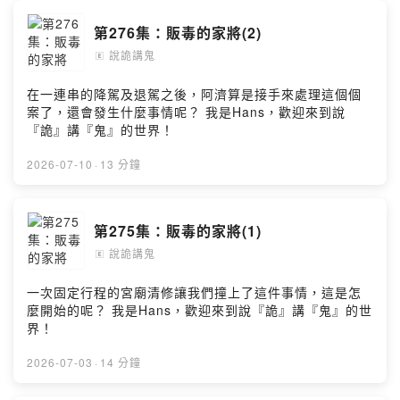
第276集：販毒的家將(2)
說詭講鬼
🄴
在一連串的降駕及退駕之後，阿濟算是接手來處理這個個
案了，還會發生什麼事情呢？ 我是Hans，歡迎來到說
『詭』講『鬼』的世界！
2026-07-10
·
13 分鐘
第275集：販毒的家將(1)
說詭講鬼
🄴
一次固定行程的宮廟清修讓我們撞上了這件事情，這是怎
麼開始的呢？ 我是Hans，歡迎來到說『詭』講『鬼』的世
界！
2026-07-03
·
14 分鐘