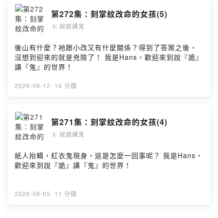
第272集：刻掌紋改命的女孩(5)
說詭講鬼
🄴
後山有什麼？衪跟小改又有什麼關係？得到了答案之後，
沒想到迎來的就是兇險了！ 我是Hans，歡迎來到說『詭』
講『鬼』的世界！
2026-06-12
·
16 分鐘
第271集：刻掌紋改命的女孩(4)
說詭講鬼
🄴
紙人抬轎，紅衣鬼現身，這是怎麼一回事呢？ 我是Hans，
歡迎來到說『詭』講『鬼』的世界！
2026-06-05
·
11 分鐘