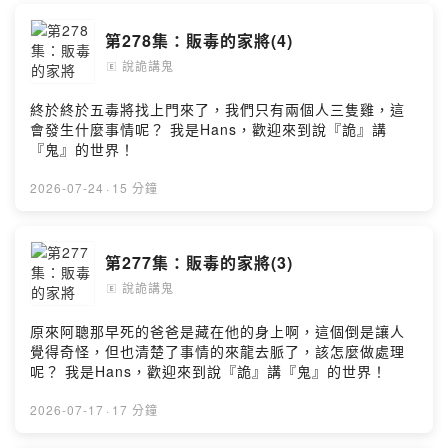
第278集：販毒的家將(4)
說詭講鬼
🄴
終於終於五毒將找上門來了，我們只有兩個人三隻雞，這
會發生什麼事情呢？ 我是Hans，歡迎來到說『詭』講
『鬼』的世界！
2026-07-24
·
15 分鐘
第277集：販毒的家將(3)
說詭講鬼
🄴
原來阿聰那早死的爸爸是藏在他的身上啊，這個倒是讓人
覺得奇怪，但也清楚了事情的來龍去脈了，該怎麼做處理
呢？ 我是Hans，歡迎來到說『詭』講『鬼』的世界！
2026-07-17
·
17 分鐘