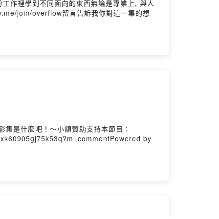
工作裡學到不同面向的東西無論是專業上, 與人
e/join/overflow留言告訴我你對這一集的想
的影集是什麼吧！～小額贊助支持本節目：
r2xk60905gj75k53q?m=commentPowered by