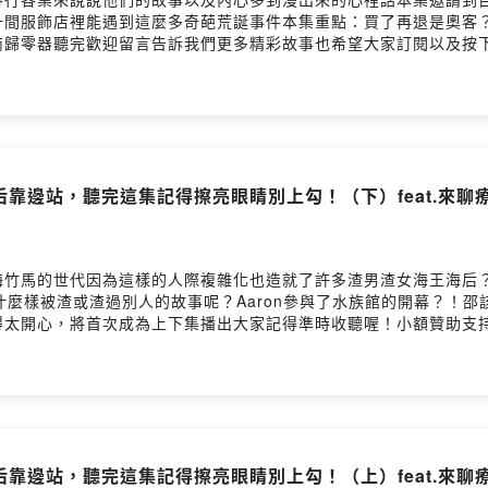
一間服飾店裡能遇到這麼多奇葩荒誕事件本集重點：買了再退是奧客
商歸零器聽完歡迎留言告訴我們更多精彩故事也希望大家訂閱以及按
52mlajgs0a35e0mk18fw留言告訴我你對這一集的想法：
gs0a35e0mk18fw/commentsPowered by Firstory Hosting
后靠邊站，聽完這集記得擦亮眼睛別上勾！（下）feat.來聊療吧
梅竹馬的世代因為這樣的人際複雜化也造就了許多渣男渣女海王海后
有什麼樣被渣或渣過別人的故事呢？Aaron參與了水族館的開幕？！
得太開心，將首次成為上下集播出大家記得準時收聽喔！小額贊助支
52mlajgs0a35e0mk18fw留言告訴我你對這一集的想法：
gs0a35e0mk18fw/commentsPowered by Firstory Hosting
后靠邊站，聽完這集記得擦亮眼睛別上勾！（上）feat.來聊療吧