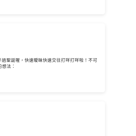
半過聖誕喔，快速曖昧快速交往打咩打咩啦！不可
集的想法：