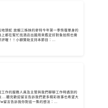
地頭蛇 放蝦三姊妹的麥特今年第一季恢復單身的
路上都在幫忙找酒店出國用來鑑定好對象拍照也需
好評喔！！小額贊助支持本節目：
院工作的服務人員及主管與我們聊聊工作時遇到的
...聽完歡迎留言告訴我們更多精彩故事也希望大
e0mk18fw留言告訴我你對這一集的想法：