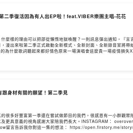
二季復活因為有人出EP啦！feat.VIBER樂團主唱-花花
？什麼樣的理由可以把邵從懶惰地獄喚醒？一則訊息彈出通知，『言言
月，漫出來啦第二季正式啟動全新模式、全新封面、全新錄音室將帶
濕濕的為什麼歌詞聽起來都好情色原來一場演唱會這麼貴一場疫情損失
52mlajgs0a35e0mk18fw留言告訴我你對這一集的想法：
gs0a35e0mk18fw/commentsPowered by Firstory Hosting
都有跟身材有關的願望！第二季見
真的很多好豐富第一季還在嘗試做節目的我們，很感恩有一小群觀眾
具意義的視角感謝大家陪我們長大。INSTAGRAM： overover
verflow留言告訴我你對這一集的想法： https://open.firstory.me/story/