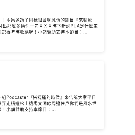
？！本集邀請了同樣很會聊感情的節目『來聊療
付出那麼多換你一句ＸＸＸ時下新詞PUA是什麼東
家記得準時收聽喔！小額贊助支持本節目：
odcaster『搭捷運的時侯』來告訴大家平日
事弄走請選松山機場文湖線周邊住戶你們是風水世
囉！小額贊助支持本節目：