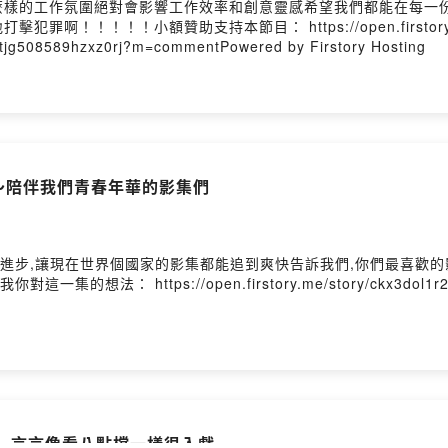
樣的工作氛圍絕對會影響工作效率和創意靈感希望我們都能在每一份
！！！！小額贊助支持本節目： https://open.firstory.m
kltjg508589hzxz0rj?m=commentPowered by Firstory Hosting
～陪伴我們青春年華的影集們
技的進步,讓現在世界個國家的影集都能追到爽快告訴我們,你們最喜歡
留言告訴我你對這一集的想法： https://open.firstory.me/story/ckx3dol1
輯, 言言像看八點檔一樣很入戲