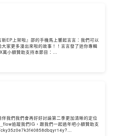
新EP上架啦』邵的手機馬上響起言言：我們可以
給大家更多漫出來啦的故事！！言言發了迷你專輯
XX萬小額贊助支持本節目：
陪伴我們我們會再好好討論第二季更加清晰的定位
_flow追蹤我們IG，跟我們一起過年吧小額贊助支
cky35z0e7k3f40858dbqyr14y?