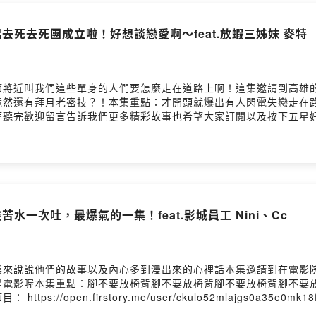
一個放鬆
侶去死去死團成立啦！好想談戀愛啊～feat.放蝦三姊妹 麥特
 08:00上新集數
r_flow
節將近叫我們這些單身的人們要怎麼走在道路上啊！這集邀請到高雄的
Firstory Hosting
竟然還有拜月老密技？！本集重點：才開頭就爆出有人閃電失戀走在
拜聽完歡迎留言告訴我們更多精彩故事也希望大家訂閱以及按下五星
52mlajgs0a35e0mk18fw留言告訴我你對這一集的想法：
gs0a35e0mk18fw/commentsPowered by Firstory Hosting
苦水一次吐，最爆氣的一集！feat.影城員工 Nini、Cc
業來說說他們的故事以及內心多到漫出來的心裡話本集邀請到在電影
電影喔本集重點：腳不要放椅背腳不要放椅背腳不要放椅背腳不要放.
://open.firstory.me/user/ckulo52mlajgs0a35
gs0a35e0mk18fw/commentsPowered by Firstory Hosting