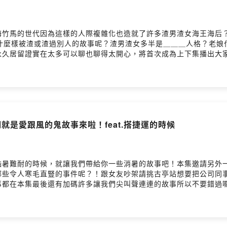
梅竹馬的世代因為這樣的人際複雜化也造就了許多渣男渣女海王海后
又有什麼樣被渣或渣過別人的故事呢？渣男渣女多半是＿＿＿人格？老娘
永久居留證實在太多可以聊也聊得太開心，將首次成為上下集播出大
52mlajgs0a35e0mk18fw留言告訴我你對這一集的想法：
gs0a35e0mk18fw/commentsPowered by Firstory Hosting
們就是愛跟風的鬼故事來啦！feat.搭捷運的時候
暑難耐的時候，就讓我們帶給你一些消暑的故事吧！本集邀請另外一組P
哪些令人寒毛直豎的事件呢？！跟女友吵架請挑古亭站想要把公司同
事都在本集最後還有加碼許多讓我們尖叫聲連連的故事所以不要錯過
52mlajgs0a35e0mk18fw留言告訴我你對這一集的想法：
gs0a35e0mk18fw/commentsPowered by Firstory Hosting