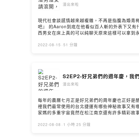
漫出來啦
現代社會談感情越來越複雜，不再是指腹為婚青
吧』 的Aaron到底在他看似百人斬的外表下
西男女在床上真的可以純聊天原來這樣可以拿到
https://open.firstory.me/join/ckulo
https://open.firstory.me/user/ckulo52mlaj
2022-08-15
·
51 分鐘
S2EP2-好兄弟們的週年慶，我
漫出來啦
每年的農曆七月正是好兄弟們的周年慶也正好是酷
裡我們最常使用的台北捷運有哪些神秘故事又有
家媽的多重宇宙竟然在松江南京還有許多精彩故
https://open.firstory.me/join/ckulo
https://open.firstory.me/user/ckulo52mlaj
2022-08-08
·
1 小時 25 分鐘