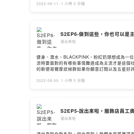
2022-09-11
·
1 小時 0 分鐘
S2EP6-做到這些，你也可以是
漫出來啦
健身、潛水、BLACKPINK、粉紅奶頭想成為
流時要面對的有哪些事情難道成為主流才是這個
的斯德哥爾摩症候群如果你願意訂閱以及五星好評
https://open.firstory.me/user/ckulo
https://open.firstory.me/user/ckulo52mlaj
2022-09-05
·
1 小時 5 分鐘
S2EP5-說出來啦，服飾店員工奧
漫出來啦
漫出來啦全新系列，說出來啦！我們未來將邀請各