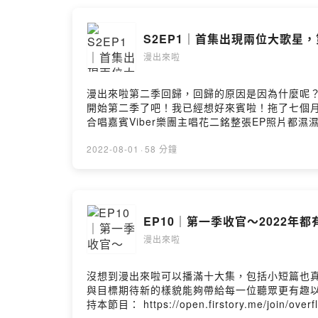
S2EP1｜首集出現兩位大歌星，第
漫出來啦
漫出來啦第二季回歸，回歸的原因是因為什麼呢
開始第二季了吧！我已經想好來賓啦！拖了七個
合唱嘉賓Viber樂團主唱花二銘整張EP照片都
https://open.firstory.me/join/ckulo
https://open.firstory.me/user/ckulo52mlaj
2022-08-01
·
58 分鐘
EP10｜第一季收官～2022年
漫出來啦
沒想到漫出來啦可以播滿十大集，包括小短篇也
與目標期待新的樣貌能夠帶給每一位聽眾更有趣以及更
持本節目： https://open.firstory.me/join/o