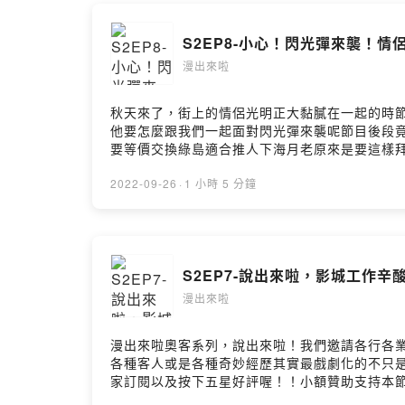
來找我們聽
S2EP8-小心！閃光彈來襲！情
｜每週ㄧ AM
漫出來啦
IG: overove
秋天來了，街上的情侶光明正大黏膩在一起的時
Powered by 
他要怎麼跟我們一起面對閃光彈來襲呢節目後段
要等價交換綠島適合推人下海月老原來是要這樣
https://open.firstory.me/user/ckulo
https://open.firstory.me/user/ckulo52mlaj
2022-09-26
·
1 小時 5 分鐘
S2EP7-說出來啦，影城工作辛酸
漫出來啦
漫出來啦奧客系列，說出來啦！我們邀請各行各
各種客人或是各種奇妙經歷其實最戲劇化的不只是
家訂閱以及按下五星好評喔！！小額贊助支持本節目： https
https://open.firstory.me/user/ckulo52mlaj