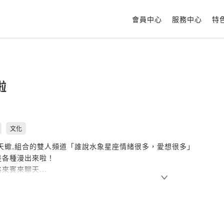
會員中心
服務中心
特
啦
文化
,天蠍,組合的雙人頻道「誰說水象星座情緒很多，愛想很多」
是各種漫出來啦！
路來賓來聊天
們的故事淹沒吧！
不設限，會慢慢釋放天性？
運動睡前發呆