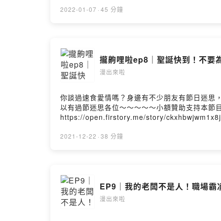
m=commentPowered by Firstory Hosting
2022-01-07
·
45 分鐘
攏齁哩啦ep8｜聖誕快到！不
漫出來啦
你談過速食愛情嗎？身邊有不少朋友有節日迷思
以有過節迷思各位～～～～～小額贊助支持本節目： https
https://open.firstory.me/story/ckxhbwjwm1
2021-12-22
·
38 分鐘
EP9｜我的老闆不是人！職場霸
漫出來啦