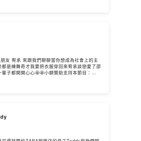
位朋友 宥承 來跟我們聊聊當你想成為社會上的主
流都是練舞奇才我要把衣服穿回來宥承談戀愛了邵
子都開開心心🤩🤩小額贊助支持本節目：
dy
還就職於ZARA服飾店的員工Teddy與我們聊