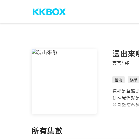
漫出來
言言/ 邵
藝術
娛樂
這裡是巨蟹
對～我們就
並且邀請各
讓我們被他
主題辛辣度
所有集數
上班通勤，