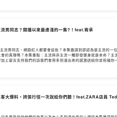
主流男同志？開播以來最膚淺的一集?！feat.宥承
一位主流男同志、網路紅人都要會這些？本集邀請到邵認為是主流的一
社會的真理嗎？本集重點：主流與非主流一觸即發健身就是本命？主
加上留言支持我們的話我們會用多到漫出來的感激送給你並祝福你一輩
52mlajgs0a35e0mk18fw留言告訴我你對這一集的想法：
gs0a35e0mk18fw/commentsPowered by Firstory Hosting
客大爆料，誇張行徑一次說給你們聽！feat.ZARA店員 Ted
行各業來說說他們的故事以及內心多到漫出來的心裡話本集邀請到目前