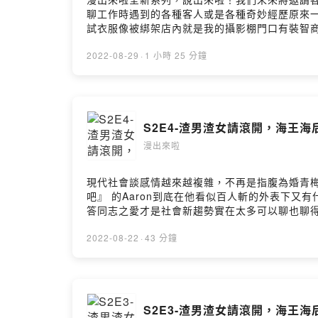
聊工作時遇到的各種客人或是各種奇妙經歷原來
試衣服像被綁架店內就是我的攝影棚門口有裝智
https://open.firstory.me/user/ckulo
https://open.firstory.me/user/ckulo52mlaj
2022-08-29
·
1 小時 25 分鐘
S2E4-渣男渣女請滾開，海王海
漫出來啦
現代社會談感情越來越複雜，不再是指腹為婚青
吧』 的Aaron到底在他看似百人斬的外表下又
答同志之愛才是社會新趨勢實在太多可以聊也聊
https://open.firstory.me/join/ckulo
https://open.firstory.me/user/ckulo52mlaj
2022-08-22
·
43 分鐘
S2E3-渣男渣女請滾開，海王海