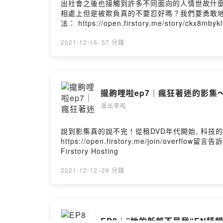
出社會之後也接觸到許多不同面向的人情世故什麼
相處上但是被欺負真的不要忍好嗎？我們要勇敢地打擊犯罪啊！
法： https://open.firstory.me/story/ckx8mby
2021-12-16
·
57 分鐘
攏齁哩啦ep7｜瘋狂著迷的影集
漫出來啦
說到影集真的說不完！從租DVD年代開始, 科
https://open.firstory.me/join/overflow
Firstory Hosting
2021-12-12
·
26 分鐘
EP8｜”她的新郎不是我“EN特