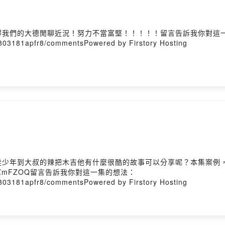
得我們的大德閒聊近況！努力不當富堅！！！！！留言告訴我你對這
00803181apfr8/commentsPowered by Firstory Hosting
從少年到大叔的辣把木吉他有什麼很酷的故事可以分享呢？本集案例
?v=sLTn8ZmFZOQ留言告訴我你對這一集的想法：
00803181apfr8/commentsPowered by Firstory Hosting