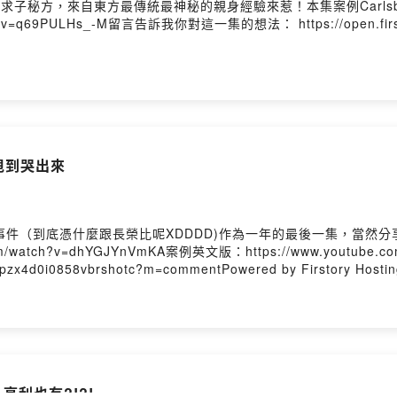
方，來自東方最傳統最神秘的親身經驗來惹！本集案例Carlsberg Probabl
v=q69PULHs_-M留言告訴我你對這一集的想法： https://open.firstory.
甩到哭出來
件（到底憑什麼跟長榮比呢XDDDD)作為一年的最後一集，當然分
/watch?v=dhYGJYnVmKA案例英文版：https://www.youtube.
l3pzx4d0i0858vbrshotc?m=commentPowered by Firstory Hosti
.亨利也有?!?!