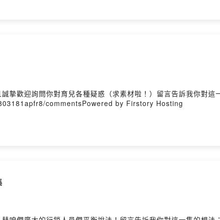
且誠摯歡迎詢問你對育兒各種疑惑（求素材啦！）留言告訴我你對這
00803181apfr8/commentsPowered by Firstory Hosting
集
，替咱們廣大的行銷人員們平衡說法！留言告訴我你對這一集的想法