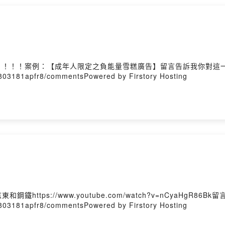
！！！！案例：【成年人限定之負能量雪糕廣告】留言告訴我你對這
00803181apfr8/commentsPowered by Firstory Hosting
tps://www.youtube.com/watch?v=nCyaHgR86
00803181apfr8/commentsPowered by Firstory Hosting