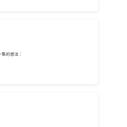
一集的想法：
：