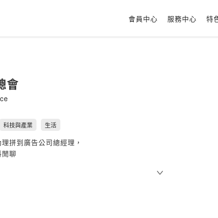
會員中心
服務中心
特
總會
nce
科技與產業
生活
助理拼到廣告公司總經理，
料閒聊
吧：
https://www.instagram.com/yeh_and_hsieh/
Firstory Hosting