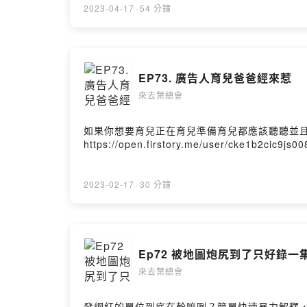
2023-04-17
·
54 分鐘
EP73. 廣告人育兒爸爸經來惹
來去葉總會
如果你想要育兒正在育兒準備育兒都應該聽聽並
https://open.firstory.me/user/cke1b2cic9js
2023-02-17
·
30 分鐘
Ep72 被地圖炮尻到了只好錄一
來去葉總會
發網紅的單位到底在幹嘛咧？簡單快速暴力解釋