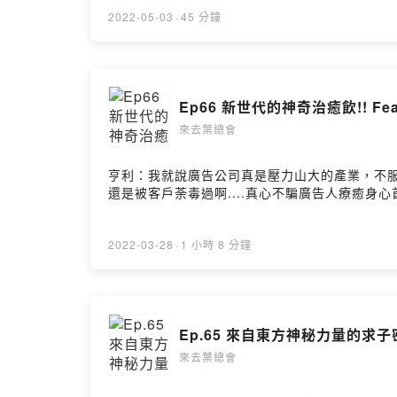
2022-05-03
·
45 分鐘
Ep66 新世代的神奇治癒飲!! Fea
來去葉總會
亨利：我就說廣告公司真是壓力山大的產業，不
還是被客戶荼毒過啊....真心不騙廣告人療癒身心首選：https:
2022-03-28
·
1 小時 8 分鐘
Ep.65 來自東方神秘力量的求子
來去葉總會