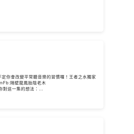
不定你會改變平常聽音樂的習慣囉！王者之水獨家
l.comFb:隔壁龍鳳胎陰老木
ms留言告訴我你對這一集的想法：