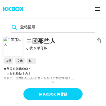
三國那些人
分享
小麥＆草仔粿
娛樂
文化
親子
大英雄也當過龍套，
小人物也能做主角！
讓我們一起來聽聽三國那些人說說他們的故事吧！
👋我們是草仔粿和小麥👋
這是一個結合「沉浸式歷史廣播劇」與「現代視角」的節目。
在 KKBOX 免費聽
用聲音喚醒千年前的三國人物，讓他們開口訴說自己的人生故事。