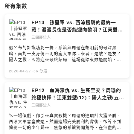
想知道——
所有集數
❓ 貂蟬面對呂布時，心中是否曾有猶豫？
❓ 奸雄曹操，又有怎樣濟世救人的抱負？
EP13｜孫堅軍 vs. 西涼鐵騎的最終一
打開【三國那些人】， 讓他們親口說給你聽。
戰！漫漫長夜是否能迎向黎明？江東雙璧
(13)：陽人之戰(六)長夜將盡｜火燒赤壁
最新連載：
三國那些人
🎙️1/23起，第三季堂堂回歸！
篇
假呂布的計謀功虧一簣，孫策與周瑜在黎明前的最深黑
📅 每週五，別錯過《三國那些人》新篇章：火燒赤壁！
暗，面對一支身份不明的龐大軍隊...來者，是敵？是友？
陽人之戰，即將迎來最終結局。這場從梁東敗退開始，糧
如果喜歡這個節目的故事，不妨灌溉我們一杯咖啡，支持我們有繼續創作
盡援絕、孤城死守的生死豪賭，終於在漫漫長夜後，走到
的能量喔！
了盡頭。然而，黎明到來之前，卻有一道誰都沒想到的難
2026-04-27
·
56 分鐘
☕️贊助我們：
關，將要永遠改變江東雙璧的命運。如果喜歡這個節目的
https://open.firstory.me/join/peopleof3kds
故事，不妨灌溉我們一杯咖啡，支持我們有繼續創作的能
量喔！☕️贊助我們：
EP12｜血海深仇 vs. 生死至交？周瑜的
▲追蹤《三國那些人》IG：
https://open.firstory.me/join/peopleof3kds▲追蹤《三
https://www.instagram.com/peopleof3kingdoms/
終極抉擇！江東雙璧(12)：陽人之戰(五)
國那些人》IG：
▲追蹤《三國那些人》FB：
紅眼殺機｜火燒赤壁篇
三國那些人
https://www.instagram.com/peopleof3kingdoms/▲追
https://www.facebook.com/peopleof3kds/
蹤《三國那些人》FB：
🔪一場假戲，卻引來真實殺機？周瑜的連環計大獲全勝，
https://www.facebook.com/peopleof3kds/📩合作請來
📩合作請來信：
西涼大軍倉皇敗退。然而這場完美勝利的背後，卻等不到
信：peopleof3kds@gmail.com▲素材來源：音樂：フリ
peopleof3kds@gmail.com
策劃一切的少年歸來。焦急的孫策獨闖荒野，在無盡的黑
ー音楽素材サイト「PeriTune」Royalty Free Music
夜與亂軍之中，卻陷入了意想不到的致命危機？一向冷靜