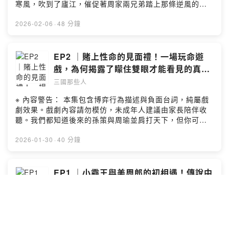
信：peopleof3kds@gmail.com▲素材來源：音樂：フリ
寒風，吹到了廬江，催促著周家兩兄弟踏上那條逆風的
ー音楽素材サイト「PeriTune」Royalty Free Music
路，也吹散了，周瑜最後的少年時光。如果喜歡這個節目
Materialhttps://peritune.com/魔王魂
的故事，不妨灌溉我們一杯咖啡，支持我們有繼續創作的
2026-02-06
·
48 分鐘
https://maou.audio/rule/音效：Vita-chi sozaikan
能量喔！☕️贊助我們：
http://www.vita-chi.net/sozai1.htmhttps://soundeffect-
https://open.firstory.me/join/peopleof3kds▲追蹤《三
lab.info/https://taira-
國那些人》IG：
EP2 ｜賭上性命的見面禮！一場玩命遊
komori.jpn.org/freesoundtw.htmlhttps://pixabay.com/s
https://www.instagram.com/peopleof3kingdoms/▲追
戲，為何揭露了矇住雙眼才能看見的真
ound-effects/Powered by Firstory Hosting
蹤《三國那些人》FB：
心？江東雙璧(2)：總角之交（後篇）｜火
三國那些人
https://www.facebook.com/peopleof3kds/📩合作請來
燒赤壁篇
信：peopleof3kds@gmail.com▲素材來源：音樂：フリ
※ 內容警告： 本集包含博弈行為描述與負面台詞，純屬戲
ー音楽素材サイト「PeriTune」Royalty Free Music
劇效果。戲劇內容請勿模仿，未成年人建議由家長陪伴收
Materialhttps://peritune.com/魔王魂
聽。我們都知道後來的孫策與周瑜並肩打天下，但你可能
https://maou.audio/rule/音效：Vita-chi sozaikan
不知道，這段關係的起點，竟然差點終結在兩把鋒利的長
http://www.vita-chi.net/sozai1.htmhttps://soundeffect-
劍下。原本只是互不相讓的意氣之爭，卻在孫策提出「那
2026-01-30
·
40 分鐘
lab.info/https://taira-
個」瘋狂要求後，徹底失控……當兩位天才少年同時閉上
komori.jpn.org/freesoundtw.htmlhttps://pixabay.com/s
雙眼，在黑暗中等待時，降臨在他們身上的，會是一場悲
ound-effects/Powered by Firstory Hosting
劇？還是傳奇的開端呢？如果喜歡這個節目的故事，不妨
EP1 ｜小霸王與美周郎的初相遇！傳說中
灌溉我們一杯咖啡，支持我們有繼續創作的能量喔！☕️贊助
的天作之合，其實天生不對盤？江東雙璧
我們：https://open.firstory.me/join/peopleof3kds▲追
(1)：總角之交（前篇）｜火燒赤壁篇
三國那些人
蹤《三國那些人》IG：
https://www.instagram.com/peopleof3kingdoms/▲追
※ 內容警告： 本集包含博弈行為描述與負面台詞，純屬戲
蹤《三國那些人》FB：
劇效果。戲劇內容請勿模仿，未成年人建議由家長陪伴收