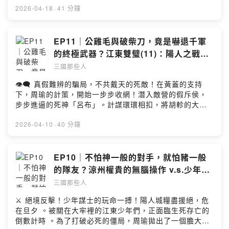
Materialhttps://peritune.com/魔王魂
Powered by Firstory Hosting
自持的江淮神童，究竟遭遇了什麼變故？總是視生死為賭
2026-04-18
·
41 分鐘
https://maou.audio/rule/音效：Vita-chi sozaikan
注的江東少主，又是否還能繼續大殺四方？當那雙致命的
http://www.vita-chi.net/sozai1.htmhttps://soundeffect-
紅眼驟然現身，這對性格迥異的總角之交，能否在命運的
lab.info/https://taira-
十字路口，攜手做出正確的抉擇？如果喜歡這個節目的故
EP11｜公雞毛與破柴刀，竟是嚇退千軍
komori.jpn.org/freesoundtw.htmlhttps://pixabay.com/s
事，不妨灌溉我們一杯咖啡，支持我們有繼續創作的能量
的終極武器？江東雙璧(11)：陽人之戰
ound-effects/Powered by Firstory Hosting
喔！☕️贊助我們：
(四)冤家路窄｜火燒赤壁篇
三國那些人
https://open.firstory.me/join/peopleof3kds▲追蹤《三
國那些人》IG：
👁️‍🗨️ 真假難辨的騙局，不共戴天的死敵！在黃蓋的支持
https://www.instagram.com/peopleof3kingdoms/▲追
下，周瑜的計策，開始一步步收網！潛入敵營的假斥侯，
蹤《三國那些人》FB：
步步進逼的死神「呂布」。計謀環環相扣，將胡軫的大軍
https://www.facebook.com/peopleof3kds/📩合作請來
引入致命陷阱。然而這場以假亂真的好戲，是否真能瞞天
信：peopleof3kds@gmail.com▲素材來源：音樂：フリ
過海？而孤身犯險的周瑜，又是否真會與仇人華雄狹路相
2026-04-10
·
40 分鐘
ー音楽素材サイト「PeriTune」Royalty Free Music
逢？如果喜歡這個節目的故事，不妨灌溉我們一杯咖啡，
Materialhttps://peritune.com/魔王魂
支持我們有繼續創作的能量喔！☕️贊助我們：
https://maou.audio/rule/音效：Vita-chi sozaikan
https://open.firstory.me/join/peopleof3kds▲追蹤《三
EP10｜不怕神一般的對手，就怕豬一般
http://www.vita-chi.net/sozai1.htmhttps://soundeffect-
國那些人》IG：
的隊友？涼州權貴的無腦操作 v.s.少年謀
lab.info/https://taira-
https://www.instagram.com/peopleof3kingdoms/▲追
士的搏命反擊！江東雙璧(10)：陽人之戰
komori.jpn.org/freesoundtw.htmlhttps://pixabay.com/s
三國那些人
蹤《三國那些人》FB：
ound-effects/Powered by Firstory Hosting
(三)呂布再臨｜火燒赤壁篇
https://www.facebook.com/peopleof3kds/📩合作請來
⚔️ 絕境反擊！少年謀士的玩命一搏！陽人城糧盡援絕，危
信：peopleof3kds@gmail.com▲素材來源：音樂：フリ
在旦夕 。被關在大牢裡的江東少年們，正面臨生死存亡的
ー音楽素材サイト「PeriTune」Royalty Free Music
倒數計時 。為了打破必死的僵局，周瑜拋出了一個膽大包
Materialhttps://peritune.com/魔王魂