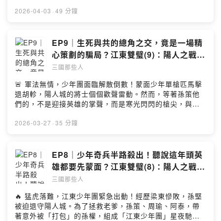
天的計策，然而計畫還沒開始，他和孫策之間的信任危
https://maou.audio/rule/音效：Vita-chi sozaikan
機，卻已經悄悄擴大...另一邊，董卓軍的「網內互打」越
2026-04-03
·
49 分鐘
http://www.vita-chi.net/sozai1.htmhttps://soundeffect-
演越烈。急於搶功的胡軫，卻在深夜收到一封緊急密報？
lab.info/https://taira-
當疲憊的西涼大軍再次踏上未知的征途，等待他們的，是
komori.jpn.org/freesoundtw.htmlhttps://pixabay.com/s
最後的勝利，還是意想不到的陷阱？如果喜歡這個節目的
EP9｜生死與共的總角之交，竟是一場精
ound-effects/Powered by Firstory Hosting
故事，不妨灌溉我們一杯咖啡，支持我們有繼續創作的能
心策劃的騙局？江東雙璧(9)：陽人之戰
量喔！☕️贊助我們：
(二)口是心非｜火燒赤壁篇
三國那些人
https://open.firstory.me/join/peopleof3kds▲追蹤《三
國那些人》IG：
🚨 軍法無情，少年團面臨解散倒數！蒙面少年單槍匹馬擊
https://www.instagram.com/peopleof3kingdoms/▲追
退胡軫，陽人城的將士個個歡聲雷動。然而，等著孫策他
蹤《三國那些人》FB：
們的，不是迎接英雄的掌聲，而是寒光閃閃的槍尖，與程
https://www.facebook.com/peopleof3kds/📩合作請來
普冷冰冰的怒火。面對「軍法處置」的迫切危機，和西涼
信：peopleof3kds@gmail.com▲素材來源：音樂：フリ
大軍的致命威脅，一向默契十足的江東雙璧，竟然在此時
2026-03-27
·
35 分鐘
ー音楽素材サイト「PeriTune」Royalty Free Music
爆發了最嚴重的信任危機！？究竟，內憂外患的江東少年
Materialhttps://peritune.com/魔王魂
團，要如何重新拼湊破碎的友誼，再次拯救這座危機四伏
https://maou.audio/rule/音效：Vita-chi sozaikan
的孤城呢？如果喜歡這個節目的故事，不妨灌溉我們一杯
EP8｜少年奇兵半路殺出！聽說這年頭英
http://www.vita-chi.net/sozai1.htmhttps://soundeffect-
咖啡，支持我們有繼續創作的能量喔！☕️贊助我們：
雄都要先蒙面？江東雙璧(8)：陽人之戰
lab.info/https://taira-
https://open.firstory.me/join/peopleof3kds▲追蹤《三
(一)｜火燒赤壁篇
komori.jpn.org/freesoundtw.htmlhttps://pixabay.com/s
三國那些人
國那些人》IG：
ound-effects/Powered by Firstory Hosting
https://www.instagram.com/peopleof3kingdoms/▲追
🔥 猛虎落難，江東少年團緊急出動！經歷梁東慘敗，孫堅
蹤《三國那些人》FB：
被迫退守陽人城。為了拯救老爹，孫策、周瑜、阿泰，帶
https://www.facebook.com/peopleof3kds/📩合作請來
著意外被「打包」的孫權，組成「江東少年團」星夜馳