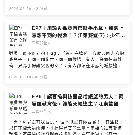
信：peopleof3kds@gmail.com▲素材來源：音樂：フリ
援！然而，還沒來得及潛入陽人城，董卓軍竟已兵臨城
ー音楽素材サイト「PeriTune」Royalty Free Music
下，前有囂張叫陣的西涼大軍，後有蟄伏於暗處的的「并
2026-03-20
·
42 分鐘
Materialhttps://peritune.com/魔王魂
州狼騎」...面對看似毫無勝算的絕境，這群不按牌理出牌
https://maou.audio/rule/音效：Vita-chi sozaikan
的少年奇兵，是否能扭轉命運，拯救即將陷落的陽人城？
http://www.vita-chi.net/sozai1.htmhttps://soundeffect-
如果喜歡這個節目的故事，不妨灌溉我們一杯咖啡，支持
EP7｜周瑜＆孫策首度聯手出擊，卻遇上
lab.info/https://taira-
我們有繼續創作的能量喔！☕️贊助我們：
意想不到的變數！？江東雙璧(7)：少年奇
komori.jpn.org/freesoundtw.htmlhttps://pixabay.com/s
https://open.firstory.me/join/peopleof3kds▲追蹤《三
兵｜火燒赤壁篇
ound-effects/Powered by Firstory Hosting
三國那些人
國那些人》IG：
https://www.instagram.com/peopleof3kingdoms/▲追
戰場上最不能立的 Flag：「等打完這仗，我就要回去抱抱
蹤《三國那些人》FB：
我兒子。」同一個亂世，同一個戰場。有人正拼命往前線
https://www.facebook.com/peopleof3kds/📩合作請來
衝，只為了保護父親的安全；有人卻站在蕭瑟的城牆邊，
信：peopleof3kds@gmail.com▲素材來源：音樂：フリ
只想見還沒長大的兒子一面。兩種思念，即將在同一晚交
ー音楽素材サイト「PeriTune」Royalty Free Music
錯，到底，他們迫切的心願，能不能在這危機四伏的一夜
2026-03-13
·
36 分鐘
Materialhttps://peritune.com/魔王魂
實現？如果喜歡這個節目的故事，不妨灌溉我們一杯咖
https://maou.audio/rule/音效：Vita-chi sozaikan
啡，支持我們有繼續創作的能量喔！☕️贊助我們：
http://www.vita-chi.net/sozai1.htmhttps://soundeffect-
https://open.firstory.me/join/peopleof3kds▲追蹤《三
EP6｜讓曹操與孫堅品嚐絕望的男人！兩
lab.info/https://taira-
國那些人》IG：
場血戰背後，誰能死裡逃生？江東雙璧
komori.jpn.org/freesoundtw.htmlhttps://pixabay.com/s
https://www.instagram.com/peopleof3kingdoms/▲追
(6)：虎落平陽｜火燒赤壁篇
ound-effects/Powered by Firstory Hosting
三國那些人
蹤《三國那些人》FB：
https://www.facebook.com/peopleof3kds/📩合作請來
「天下可以沒有我曹洪， 但不能沒有你曹操！」有些話，
信：peopleof3kds@gmail.com▲素材來源：音樂：フリ
只有在漫天箭雨裡，才聽得見它的重量。當雄心壯志都被
ー音楽素材サイト「PeriTune」Royalty Free Music
輾碎。當無情的殺戮機器步步進逼，沒有援軍，沒有奇