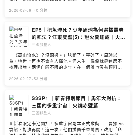
Materialhttps://peritune.com/魔王魂
蹟，只有滿身血污的兄弟，擋在冰冷的長戟前。「阿瞞，
https://maou.audio/rule/音效：Vita-chi sozaikan
快點上馬！走啊！」汴水一戰，四面楚歌，面對董卓軍最
2026-03-06
·
40 分鐘
http://www.vita-chi.net/sozai1.htmhttps://soundeffect-
強的戰神，還有誰能逆轉乾坤，逃出生天？如果喜歡這個
lab.info/https://taira-
節目的故事，不妨灌溉我們一杯咖啡，支持我們有繼續創
komori.jpn.org/freesoundtw.htmlhttps://pixabay.com/s
作的能量喔！☕️贊助我們：
EP5｜把魚淹死？少年周瑜為何選擇最蠢
ound-effects/Powered by Firstory Hosting
https://open.firstory.me/join/peopleof3kds▲追蹤《三
的死法？江東雙璧(5)：燈火闌珊處｜火燒
國那些人》IG：
赤壁篇
三國那些人
https://www.instagram.com/peopleof3kingdoms/▲追
蹤《三國那些人》FB：
「《高山流水》？沒聽過。」弦斷了，琴碎了。周瑜以
https://www.facebook.com/peopleof3kds/📩合作請來
為，這世上再也不會有人懂他。但人生，偏偏就是這麼不
信：peopleof3kds@gmail.com▲素材來源：音樂：フリ
按理出牌。兩個自顧不暇的少年，在一個誰也沒有預料到
ー音楽素材サイト「PeriTune」Royalty Free Music
的深夜，撞進了彼此的狼狽裡，卻從此成了對方最堅實的
Materialhttps://peritune.com/魔王魂
支柱。也許，知音不在於是否精通音律，而在於能否聽見
2026-02-27
·
53 分鐘
https://maou.audio/rule/音效：Vita-chi sozaikan
藏在曲子背後，你說不出口的那些話：「你看，你自己這
http://www.vita-chi.net/sozai1.htmhttps://soundeffect-
不是都明白嗎 ？」眾裡尋他千百度，懂你的人，就在燈火
lab.info/https://taira-
闌珊處。如果喜歡這個節目的故事，不妨灌溉我們一杯咖
S3SP1 ｜新春特別節目｜馬年大對抗：
komori.jpn.org/freesoundtw.htmlhttps://pixabay.com/s
啡，支持我們有繼續創作的能量喔！☕️贊助我們：
三國的多重宇宙｜火燒赤壁篇
ound-effects/Powered by Firstory Hosting
https://open.firstory.me/join/peopleof3kds▲追蹤《三
三國那些人
國那些人》IG：
https://www.instagram.com/peopleof3kingdoms/▲追
🧧新春限定卡池開抽！多重宇宙副本正式啟動——曹操 vs
蹤《三國那些人》FB：
袁紹，對決再開！這一次，他們拋棄千軍萬馬，改用「命
https://www.facebook.com/peopleof3kds/📩合作請來