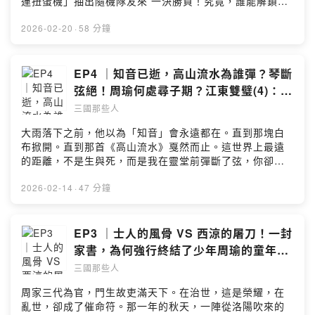
運扭蛋機」抽出隨機隊友來 一決勝負！究竟，誰能解鎖
信：peopleof3kds@gmail.com▲素材來源：音樂：フリ
「逆天改命DLC」？有人一抽入魂，有人連連槓龜，然
ー音楽素材サイト「PeriTune」Royalty Free Music
而，抽到神卡，真的就能保證勝利？而改寫命運...是否真
2026-02-20
·
58 分鐘
Materialhttps://peritune.com/魔王魂
的就能找到幸福結局？今天，就讓我們打開命運之門，一
https://maou.audio/rule/音效：Vita-chi sozaikan
起看見三國腦洞大開的「另一種可能」！如果喜歡這個節
http://www.vita-chi.net/sozai1.htmhttps://soundeffect-
目的故事，不妨灌溉我們一杯咖啡，支持我們有繼續創作
EP4 ｜知音已逝，高山流水為誰彈？琴斷
lab.info/https://taira-
的能量喔！☕️贊助我們：
弦絕！周瑜何處尋子期？江東雙璧(4)：同
komori.jpn.org/freesoundtw.htmlhttps://pixabay.com/s
https://open.firstory.me/join/peopleof3kds▲追蹤《三
路人｜火燒赤壁篇
ound-effects/Powered by Firstory Hosting
三國那些人
國那些人》IG：
https://www.instagram.com/peopleof3kingdoms/▲追
大雨落下之前，他以為「知音」會永遠都在。直到那塊白
蹤《三國那些人》FB：
布掀開。直到那首《高山流水》戛然而止。這世界上最遠
https://www.facebook.com/peopleof3kds/📩合作請來
的距離，不是生與死，而是我在靈堂前彈斷了弦，你卻再
信：peopleof3kds@gmail.com▲素材來源：音樂：フリ
也聽不見。當柔軟的琴弦，變成了割傷手指的利刃；當家
ー音楽素材サイト「PeriTune」Royalty Free Music
族的榮耀，變成了令人窒息的枷鎖，周瑜會選擇跪著活下
2026-02-14
·
47 分鐘
Materialhttps://peritune.com/魔王魂
去？還是迎向亂世，尋找另一個不屈的靈魂？如果喜歡這
https://maou.audio/rule/音效：Vita-chi sozaikan
個節目的故事，不妨灌溉我們一杯咖啡，支持我們有繼續
http://www.vita-chi.net/sozai1.htmhttps://soundeffect-
創作的能量喔！☕️贊助我們：
EP3 ｜士人的風骨 VS 西涼的屠刀！一封
lab.info/https://taira-
https://open.firstory.me/join/peopleof3kds▲追蹤《三
家書，為何強行終結了少年周瑜的童年？
komori.jpn.org/freesoundtw.htmlhttps://pixabay.com/s
國那些人》IG：
江東雙璧(3)：逆風而行｜火燒赤壁篇
ound-effects/Powered by Firstory Hosting
三國那些人
https://www.instagram.com/peopleof3kingdoms/▲追
蹤《三國那些人》FB：
周家三代為官，門生故吏滿天下。在治世，這是榮耀，在
https://www.facebook.com/peopleof3kds/📩合作請來
亂世，卻成了催命符。那一年的秋天，一陣從洛陽吹來的