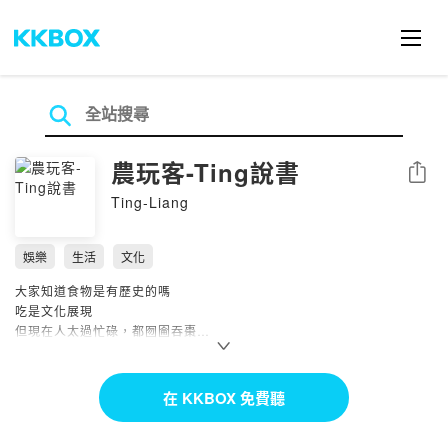
農玩客-Ting說書
分享
Ting-Liang
娛樂
生活
文化
大家知道食物是有歷史的嗎
吃是文化展現
但現在人太過忙碌，都囫圇吞棗
忘記吃飯是一種人生感受
Ting說書，讓我們一同找回
在 KKBOX 免費聽
愉悅的飲食時光