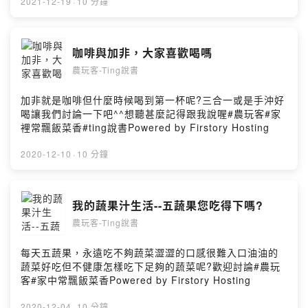
2021-12-19
·
10 分鐘
咖啡與加非，大家喜歡喝嗎
農玩客-Ting說書
加非就是咖啡但什麼時候喝到第一杯呢?三合一或是手沖好
喝讓我們討論一下吧^^想聽甚麼記得跟我說喔#農玩客#家
裡常飄飯菜香#ting說書Powered by Firstory Hosting
2020-12-10
·
10 分鐘
我的蔬果汁生活--五蔬果您吃得下嗎?
農玩客-Ting說書
每天五蔬果，永遠吃不夠蔬菜澀澀的口感很難入口油油的
蔬菜好吃但不健康怎樣吃下足夠的蔬菜呢?歡迎討論#農玩
客#家中常飄飯菜香Powered by Firstory Hosting
2020-12-04
·
10 分鐘