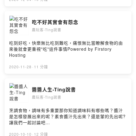
吃不好其實會有怨念
農玩客-Ting說書
吃到好吃，快樂無比吃到難吃，痛恨無比當瞭解食物的由
來後就會更重視"吃"這件事情Powered by Firstory
Hosting
2020-11-28
·
11 分鐘
醬醬人生-Ting說書
農玩客-Ting說書
烹調食物，調味有多重要那你知道調味料有哪些嗎？醬汁
是怎樣發展出來的呢？素食醬汁先出來？還是葷的先出呢?
讓我們一起討論吧
https://open.firstory.me/story/ckg3hy9lj4bcz0875itaei
cb3?m=comment
2020-10-10
·
12 分鐘