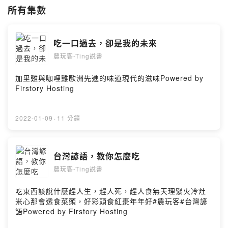
#食物歷史
所有集數
#飲食知識
#飲食文化演進
#飲食快樂人生
吃一口過去，卻是我的未來
Powered by Firstory Hosting
農玩客-Ting說書
加里雞與咖哩雞歐洲先進的味道現代的滋味Powered by
Firstory Hosting
2022-01-09
·
11 分鐘
台灣諺語，教你怎麼吃
農玩客-Ting說書
吃東西該說什麼趕人生，趕人死，趕人食無天理緊火冷灶
米心那會透食菜頭，好彩頭食紅棗年年好#農玩客#台灣諺
語Powered by Firstory Hosting