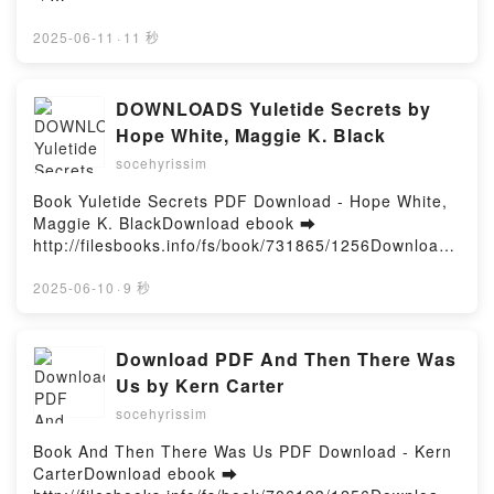
Edition Edward Lear Kindle, The Complete Nonsense
http://filesbooks.info/fs/book/731793/1257Download
Books: De-luxe Edition Edward Lear Epub VK, The
or Read Online Code Name: Arc Angel: The Demise
2025-06-11
·
11 秒
Complete Nonsense Books: De-luxe Edition Edward
of The Devil Free Book (PDF ePub Mobi) by Bruce
Lear Free DownloadPowered by Firstory Hosting
JarvisCode Name: Arc Angel: The Demise of The
Devil Bruce Jarvis PDF, Code Name: Arc Angel: The
DOWNLOADS Yuletide Secrets by
Demise of The Devil Bruce Jarvis Epub, Code Name:
Hope White, Maggie K. Black
Arc Angel: The Demise of The Devil Bruce Jarvis
socehyrissim
Read Online, Code Name: Arc Angel: The Demise of
The Devil Bruce Jarvis Audiobook, Code Name: Arc
Book Yuletide Secrets PDF Download - Hope White,
Angel: The Demise of The Devil Bruce Jarvis VK,
Maggie K. BlackDownload ebook ➡
Code Name: Arc Angel: The Demise of The Devil
http://filesbooks.info/fs/book/731865/1256Download
Bruce Jarvis Kindle, Code Name: Arc Angel: The
or Read Online Yuletide Secrets Free Book (PDF
Demise of The Devil Bruce Jarvis Epub VK, Code
ePub Mobi) by Hope White, Maggie K. BlackYuletide
2025-06-10
·
9 秒
Name: Arc Angel: The Demise of The Devil Bruce
Secrets Hope White, Maggie K. Black PDF, Yuletide
Jarvis Free DownloadPowered by Firstory Hosting
Secrets Hope White, Maggie K. Black Epub, Yuletide
Secrets Hope White, Maggie K. Black Read Online,
Download PDF And Then There Was
Yuletide Secrets Hope White, Maggie K. Black
Us by Kern Carter
Audiobook, Yuletide Secrets Hope White, Maggie K.
socehyrissim
Black VK, Yuletide Secrets Hope White, Maggie K.
Black Kindle, Yuletide Secrets Hope White, Maggie
Book And Then There Was Us PDF Download - Kern
K. Black Epub VK, Yuletide Secrets Hope White,
CarterDownload ebook ➡
Maggie K. Black Free DownloadPowered by Firstory