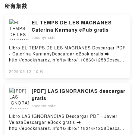
所有集數
EL TEMPS DE LES MAGRANES
Caterina Karmany ePub gratis
socehyrissim
Libro EL TEMPS DE LES MAGRANES Descargar PDF
- Caterina KarmanyDescargar eBook gratis ➡
http://ebooksharez.info/fs/libro/110860/1258Descarg
ar o leer en línea EL TEMPS DE LES MAGRANES
Libro gratuito (PDF ePub Mobi) de Caterina
2025-06-12
·
10 秒
Karmany.EL TEMPS DE LES MAGRANES Caterina
Karmany PDF, EL TEMPS DE LES MAGRANES
Caterina Karmany Epub, EL TEMPS DE LES
[PDF] LAS IGNORANCIAS descargar
MAGRANES Caterina Karmany Leer en línea , EL
gratis
TEMPS DE LES MAGRANES Caterina Karmany
socehyrissim
Audiolibro, EL TEMPS DE LES MAGRANES Caterina
Karmany VK, EL TEMPS DE LES MAGRANES
Libro LAS IGNORANCIAS Descargar PDF - Javier
Caterina Karmany Kindle, EL TEMPS DE LES
VelazaDescargar eBook gratis ➡
MAGRANES Caterina Karmany Epub VK, EL TEMPS
http://ebooksharez.info/fs/libro/118216/1258Descarg
DE LES MAGRANES Caterina Karmany Descargar
ar o leer en línea LAS IGNORANCIAS Libro gratuito