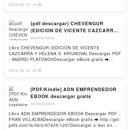
gratisPowered by Firstory Hosting
(PDF ePub Mobi) de Javier Velaza.LAS
2025-06-12
·
13 秒
IGNORANCIAS Javier Velaza PDF, LAS
IGNORANCIAS Javier Velaza Epub, LAS
IGNORANCIAS Javier Velaza Leer en línea , LAS
{pdf descargar} CHEVENGUR
IGNORANCIAS Javier Velaza Audiolibro, LAS
(EDICION DE VICENTE CAZCARRA
IGNORANCIAS Javier Velaza VK, LAS IGNORANCIAS
Y HELENA S. KRIUKOVA)
socehyrissim
Javier Velaza Kindle, LAS IGNORANCIAS Javier
Velaza Epub VK, LAS IGNORANCIAS Javier Velaza
Libro CHEVENGUR (EDICION DE VICENTE
Descargar gratisPowered by Firstory Hosting
CAZCARRA Y HELENA S. KRIUKOVA) Descargar PDF
- ANDREI PLATONOVDescargar eBook gratis ➡
http://get-pdfs.com/fs/libro/7878/1257Descargar o
leer en línea CHEVENGUR (EDICION DE VICENTE
2025-06-12
·
20 秒
CAZCARRA Y HELENA S. KRIUKOVA) Libro gratuito
(PDF ePub Mobi) de ANDREI
PLATONOV.CHEVENGUR (EDICION DE VICENTE
[PDF/Kindle] ADN EMPRENDEDOR
CAZCARRA Y HELENA S. KRIUKOVA) ANDREI
EBOOK descargar gratis
PLATONOV PDF, CHEVENGUR (EDICION DE
socehyrissim
VICENTE CAZCARRA Y HELENA S. KRIUKOVA)
ANDREI PLATONOV Epub, CHEVENGUR (EDICION
Libro ADN EMPRENDEDOR EBOOK Descargar PDF -
DE VICENTE CAZCARRA Y HELENA S. KRIUKOVA)
FRAN VILLALBADescargar eBook gratis ➡ http://get-
ANDREI PLATONOV Leer en línea , CHEVENGUR
pdfs.com/fs/libro/97425/1257Descargar o leer en
(EDICION DE VICENTE CAZCARRA Y HELENA S.