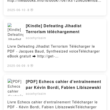
http://filesbooks.info/fs/book/706193/1256Download
Hosting
or Read Online And Then There Was Us Free Book
(PDF ePub Mobi) by Kern CarterAnd Then There
2025-06-10
·
8 秒
Was Us Kern Carter PDF, And Then There Was Us
Kern Carter Epub, And Then There Was Us Kern
Carter Read Online, And Then There Was Us Kern
[Kindle] Defeating Jihadist
Carter Audiobook, And Then There Was Us Kern
Terrorism téléchargement
Carter VK, And Then There Was Us Kern Carter
socehyrissim
Kindle, And Then There Was Us Kern Carter Epub
VK, And Then There Was Us Kern Carter Free
Livre Defeating Jihadist Terrorism Télécharger le
DownloadPowered by Firstory Hosting
PDF - Jacques Baud, Synthesized voiceTélécharger
eBook gratuit ➡ http://get-
pdfs.com/fs/livres/149138/1254Télécharger ou lire
en ligne Defeating Jihadist Terrorism Livre gratuit
2025-06-09
·
9 秒
(PDF ePub Mobi) pan Jacques Baud, Synthesized
voice.Defeating Jihadist Terrorism Jacques Baud,
Synthesized voice PDF, Defeating Jihadist Terrorism
[PDF] Echecs cahier d'entraînement
Jacques Baud, Synthesized voice Epub, Defeating
par Kévin Bordi, Fabien Libiszewski
Jihadist Terrorism Jacques Baud, Synthesized voice
socehyrissim
Lire en ligne , Defeating Jihadist Terrorism Jacques
Baud, Synthesized voice Audiobook, Defeating
Livre Echecs cahier d'entraînement Télécharger le
Jihadist Terrorism Jacques Baud, Synthesized voice
PDF - Kévin Bordi, Fabien LibiszewskiTélécharger