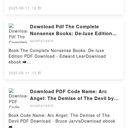
http://ebooksharez.info/fs/livres/167577/1257Télécha
rger ou lire en ligne Beg Me Please (Deluxe Edition)
2025-06-11
·
12 秒
- Queens & Knights, #1 Livre gratuit (PDF ePub
Mobi) pan M Kay Noir.Beg Me Please (Deluxe
Edition) - Queens & Knights, #1 M Kay Noir PDF, Beg
Download Pdf The Complete
Me Please (Deluxe Edition) - Queens & Knights, #1
Nonsense Books: De-luxe Edition
M Kay Noir Epub, Beg Me Please (Deluxe Edition) -
by Edward Lear
socehyrissim
Queens & Knights, #1 M Kay Noir Lire en ligne , Beg
Me Please (Deluxe Edition) - Queens & Knights, #1
Book The Complete Nonsense Books: De-luxe
M Kay Noir Audiobook, Beg Me Please (Deluxe
Edition PDF Download - Edward LearDownload
Edition) - Queens & Knights, #1 M Kay Noir VK, Beg
ebook ➡
Me Please (Deluxe Edition) - Queens & Knights, #1
http://ebooksharez.info/fs/book/731053/1257Downloa
M Kay Noir Kindle, Beg Me Please (Deluxe Edition) -
d or Read Online The Complete Nonsense Books:
2025-06-11
·
10 秒
Queens & Knights, #1 M Kay Noir Epub VK, Beg Me
De-luxe Edition Free Book (PDF ePub Mobi) by
Please (Deluxe Edition) - Queens & Knights, #1 M
Edward LearThe Complete Nonsense Books: De-luxe
Kay Noir Téléchargement gratuitPowered by Firstory
Edition Edward Lear PDF, The Complete Nonsense
Download PDF Code Name: Arc
Hosting
Books: De-luxe Edition Edward Lear Epub, The
Angel: The Demise of The Devil by
Complete Nonsense Books: De-luxe Edition Edward
Bruce Jarvis
socehyrissim
Lear Read Online, The Complete Nonsense Books:
De-luxe Edition Edward Lear Audiobook, The
Book Code Name: Arc Angel: The Demise of The
Complete Nonsense Books: De-luxe Edition Edward
Devil PDF Download - Bruce JarvisDownload ebook
Lear VK, The Complete Nonsense Books: De-luxe
➡