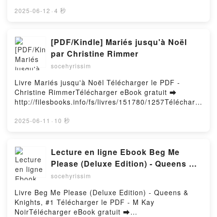
línea ADN EMPRENDEDOR EBOOK Libro gratuito
KRIUKOVA) ANDREI PLATONOV Audiolibro,
(PDF ePub Mobi) de FRAN VILLALBA.ADN
2025-06-12
·
4 秒
CHEVENGUR (EDICION DE VICENTE CAZCARRA Y
EMPRENDEDOR EBOOK FRAN VILLALBA PDF, ADN
HELENA S. KRIUKOVA) ANDREI PLATONOV VK,
EMPRENDEDOR EBOOK FRAN VILLALBA Epub, ADN
CHEVENGUR (EDICION DE VICENTE CAZCARRA Y
EMPRENDEDOR EBOOK FRAN VILLALBA Leer en
[PDF/Kindle] Mariés jusqu'à Noël
HELENA S. KRIUKOVA) ANDREI PLATONOV Kindle,
línea , ADN EMPRENDEDOR EBOOK FRAN
par Christine Rimmer
CHEVENGUR (EDICION DE VICENTE CAZCARRA Y
VILLALBA Audiolibro, ADN EMPRENDEDOR EBOOK
HELENA S. KRIUKOVA) ANDREI PLATONOV Epub
socehyrissim
FRAN VILLALBA VK, ADN EMPRENDEDOR EBOOK
VK, CHEVENGUR (EDICION DE VICENTE
FRAN VILLALBA Kindle, ADN EMPRENDEDOR
Livre Mariés jusqu'à Noël Télécharger le PDF -
CAZCARRA Y HELENA S. KRIUKOVA) ANDREI
EBOOK FRAN VILLALBA Epub VK, ADN
Christine RimmerTélécharger eBook gratuit ➡
PLATONOV Descargar gratisPowered by Firstory
EMPRENDEDOR EBOOK FRAN VILLALBA Descargar
http://filesbooks.info/fs/livres/151780/1257Télécharg
Hosting
gratisPowered by Firstory Hosting
er ou lire en ligne Mariés jusqu'à Noël Livre gratuit
(PDF ePub Mobi) pan Christine Rimmer.Mariés
2025-06-11
·
10 秒
jusqu'à Noël Christine Rimmer PDF, Mariés jusqu'à
Noël Christine Rimmer Epub, Mariés jusqu'à Noël
Christine Rimmer Lire en ligne , Mariés jusqu'à Noël
Lecture en ligne Ebook Beg Me
Christine Rimmer Audiobook, Mariés jusqu'à Noël
Please (Deluxe Edition) - Queens &
Christine Rimmer VK, Mariés jusqu'à Noël Christine
Knights, #1
socehyrissim
Rimmer Kindle, Mariés jusqu'à Noël Christine
Rimmer Epub VK, Mariés jusqu'à Noël Christine
Livre Beg Me Please (Deluxe Edition) - Queens &
Rimmer Téléchargement gratuitPowered by Firstory
Knights, #1 Télécharger le PDF - M Kay
Hosting
NoirTélécharger eBook gratuit ➡