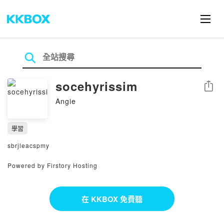
socehyrissim
分享
Angie
學習
sbrjleacspmy
Powered by Firstory Hosting
在 KKBOX 免費聽