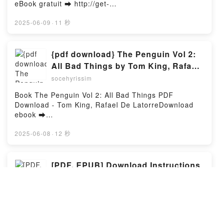
VK, Defeating Jihadist Terrorism Jacques Baud,
eBook gratuit ➡ http://get-
Synthesized voice Kindle, Defeating Jihadist
pdfs.com/fs/livres/130590/1254Télécharger ou lire
Terrorism Jacques Baud, Synthesized voice Epub
en ligne Echecs cahier d'entraînement Livre gratuit
2025-06-09
·
11 秒
VK, Defeating Jihadist Terrorism Jacques Baud,
(PDF ePub Mobi) pan Kévin Bordi, Fabien
Synthesized voice Téléchargement gratuitPowered
Libiszewski.Echecs cahier d'entraînement Kévin
by Firstory Hosting
Bordi, Fabien Libiszewski PDF, Echecs cahier
{pdf download} The Penguin Vol 2:
d'entraînement Kévin Bordi, Fabien Libiszewski
All Bad Things by Tom King, Rafael
Epub, Echecs cahier d'entraînement Kévin Bordi,
De Latorre
socehyrissim
Fabien Libiszewski Lire en ligne , Echecs cahier
d'entraînement Kévin Bordi, Fabien Libiszewski
Book The Penguin Vol 2: All Bad Things PDF
Audiobook, Echecs cahier d'entraînement Kévin
Download - Tom King, Rafael De LatorreDownload
Bordi, Fabien Libiszewski VK, Echecs cahier
ebook ➡
d'entraînement Kévin Bordi, Fabien Libiszewski
http://ebooksharez.info/fs/book/731281/1254Downloa
Kindle, Echecs cahier d'entraînement Kévin Bordi,
d or Read Online The Penguin Vol 2: All Bad Things
2025-06-08
·
12 秒
Fabien Libiszewski Epub VK, Echecs cahier
Free Book (PDF ePub Mobi) by Tom King, Rafael De
d'entraînement Kévin Bordi, Fabien Libiszewski
LatorreThe Penguin Vol 2: All Bad Things Tom King,
Téléchargement gratuitPowered by Firstory Hosting
Rafael De Latorre PDF, The Penguin Vol 2: All Bad
[PDF, EPUB] Download Instructions
Things Tom King, Rafael De Latorre Epub, The
for Traveling West: Poems by Joy
Penguin Vol 2: All Bad Things Tom King, Rafael De
Sullivan Full Book
socehyrissim
Latorre Read Online, The Penguin Vol 2: All Bad
Things Tom King, Rafael De Latorre Audiobook, The
Book Instructions for Traveling West: Poems PDF
Penguin Vol 2: All Bad Things Tom King, Rafael De
Download - Joy SullivanDownload ebook ➡