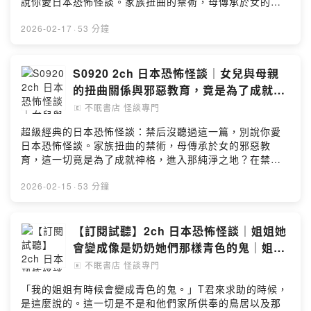
說你愛日本恐怖怪談。家族扭曲的禁術，母傳承於女的邪
觸。7. 店內的音樂是事先錄好的爵士樂。如果音樂停止
惡教育，這一切竟是為了成就神格，進入那純淨之地？在
了，請立刻回到休息室，待在裡面直到音樂重新開始。8.
禁術成為禁忌的數十年後，殘留下來的是破壞神智的詛
2026-02-17
·
53 分鐘
無論發生什麼情況，絕對不可以提早下班。非常感謝你，
咒。這次，又是誰打破了詛咒呢？2ch 日本恐怖怪談 禁后
再次歡迎你加入我們！希望你今晚愉快！感謝作者Blair
感謝ePaper的翻譯授權Powered by Firstory Hosting
Dianels的授權完整版2/22 20:00準時上線，請到各大
S0920 2ch 日本恐怖怪談｜女兒與母親
Podcast平台搜尋不眠書店收聽喔！最近Apple Podcast串
的扭曲關係與邪惡教育，竟是為了成就神
接有問題，如沒有如期上線，還請稍等阿焦手動上架喔！
格？
Spotify/Mixerbox用戶訂閱故事點擊這裡：
不眠書店 怪談專門
🄴
https://insomnia-bookstore.firstory.io/joinApple
超級經典的日本恐怖怪談：禁后沒聽過這一篇，別說你愛
Podcast用戶可以直接透過Apple Podcast訂閱好眠貝方
日本恐怖怪談。家族扭曲的禁術，母傳承於女的邪惡教
案。Powered by Firstory Hosting
育，這一切竟是為了成就神格，進入那純淨之地？在禁術
成為禁忌的數十年後，殘留下來的是破壞神智的詛咒。這
次，又是誰打破了詛咒呢？2ch 日本恐怖怪談 禁后感謝
2026-02-15
·
53 分鐘
ePaper的翻譯授權Powered by Firstory Hosting
【訂閱試聽】2ch 日本恐怖怪談｜姐姐她
會變成像是奶奶她們那樣青色的鬼｜姐姐
與赤鬼系列
不眠書店 怪談專門
🄴
「我的姐姐有時候會變成青色的鬼。」T君來求助的時候，
是這麼說的。這一切是不是和他們家所供奉的鳥居以及那