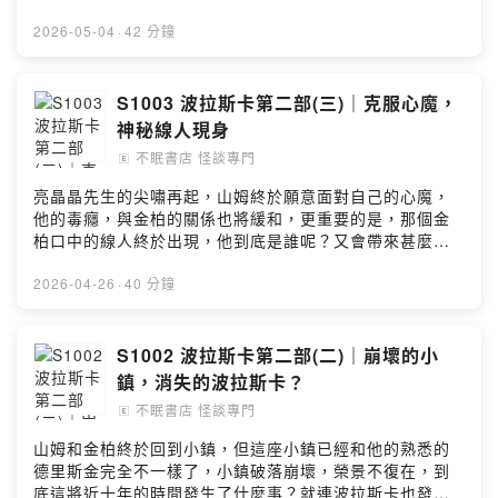
感謝作者C.K Walker的授權Powered by Firstory
Hosting
2026-05-04
·
42 分鐘
S1003 波拉斯卡第二部(三)｜克服心魔，
神秘線人現身
不眠書店 怪談專門
🄴
亮晶晶先生的尖嘯再起，山姆終於願意面對自己的心魔，
他的毒癮，與金柏的關係也將緩和，更重要的是，那個金
柏口中的線人終於出現，他到底是誰呢？又會帶來甚麼重
要的消息？波拉斯卡第二部(三) 感謝作者C.K Walker的授
權Powered by Firstory Hosting
2026-04-26
·
40 分鐘
S1002 波拉斯卡第二部(二)｜崩壞的小
鎮，消失的波拉斯卡？
不眠書店 怪談專門
🄴
山姆和金柏終於回到小鎮，但這座小鎮已經和他的熟悉的
德里斯金完全不一樣了，小鎮破落崩壞，榮景不復在，到
底這將近十年的時間發生了什麼事？就連波拉斯卡也發生