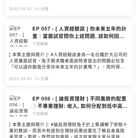
)Powered by Firstory Hosting
集節目範例中人選所做的選擇以及現在欲轉行追逐夢想時
所遇到的困境，我認為是不值得的！[ 與我聯繫的方式 ]:1.
2022-09-25
·
10 分鐘
E-MAIL: Bunnychienchien@yahoo.com.tw2.
INSTAGRAM: @bunnychienchien[ 本集節目的文稿 ]:徐
小兔的痞客邦[ 本集節目的配樂 ]:And So It Begins –
EP 057 - [ 人資經驗談 ] 你未來五年的計
Artificial Music (No Copyright Music)謝謝有緣來此聽完
畫｜當面試官問你上述問題, 該如何回答
本集節目的你，若有興趣歡迎留下你最真實的評價及給予
比較合適呢?
下班聊聊
我反饋 🐰( 小額贊助連結 →
https://pay.firstory.me/user/bunnychienchien
[ 本集主題與簡介 ]: #人資經驗談身為一名任職於大公司的
)Powered by Firstory Hosting
人資兼面試官，兔子跟求職者面談時會提出的問題必包含
「可以請你跟我分享你未來五年的計畫嗎？」，而所得回
應也是五花八門。今天，想跟大家分享：身為求職者的你
們，可以如何從「個人規劃」與「職涯發展」這兩個面向
2022-09-04
·
10 分鐘
來切入去回答，以及身為面試官的我們為何會去進行這類
提問，並且若從公司立場來看哪些答案鐵定會加分？[ 與我
聯繫的方式 ]:1. E-MAIL:
EP 056 - [ 論投資理財 ] 不同風險的配置
Bunnychienchien@yahoo.com.tw2. INSTAGRAM:
｜不專業理財: 收入, 如何分配到低中高風
@bunnychienchien[ 本集節目的文稿 ]:徐小兔的痞客邦[
險投資?
下班聊聊
本集節目的配樂 ]:And So It Begins – Artificial Music
(No Copyright Music)謝謝有緣來此聽完本集節目的你，
[ 本集主題與簡介 ]: #論投資理財兔子於上集講解了慘賠十
若有興趣歡迎留下你最真實的評價及給予我反饋 🐰( 小額
萬的教訓，而其中有提到在理財前應該要先了解自身風險
贊助連結 →
承受度。那麼，既然談到風險，這次就來跟大家分享我自