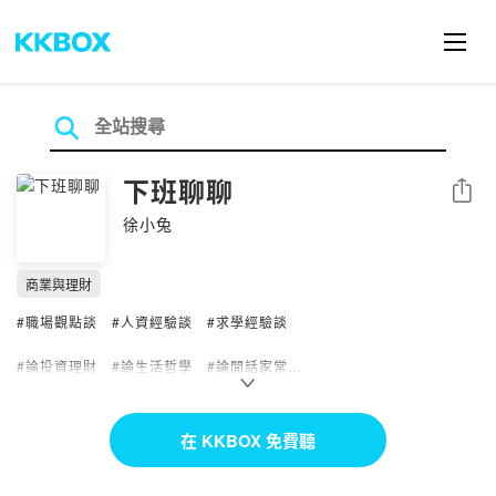
下班聊聊
分享
徐小兔
商業與理財
#職場觀點談 #人資經驗談 #求學經驗談
#論投資理財 #論生活哲學 #論閒話家常
畢業自台大國企的徐小兔，現任外商人資 🐰
在 KKBOX 免費聽
目標每週發布一集 PODCAST 與大家共學成長