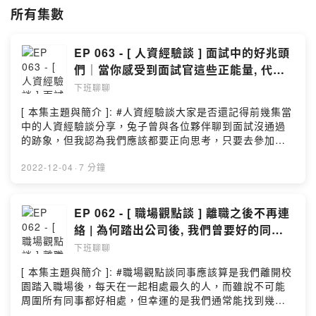
謝謝有緣來此聽閱徐小兔 PODCAST 的你/妳
所有集數
[ 聯繫方式 ]:
Bunnychienchien@yahoo.com.tw
EP 063 - [ 人資經驗談 ] 面試中的好兆頭
Powered by Firstory Hosting
們｜當你感受到面試官這些正能量, 代表
你有望錄取!
下班聊聊
[ 本集主題與簡介 ]: #人資經驗談大家是否還記得前幾集當
中的人資經驗談分享，兔子曾與各位夥伴聊到面試沒通過
的跡象，但我認為我們應該都要正向思考，只要去參加面
談都應該假設自己定會通過！因此，這次想來與大家講講
面試中的好兆頭們！[ 與我聯繫的方式 ]:1. E-MAIL:
2022-12-04
·
7 分鐘
Bunnychienchien@yahoo.com.tw2. INSTAGRAM:
@bunnychienchien[ 本集節目的文稿 ]:徐小兔的痞客邦[
本集節目的配樂 ]:And So It Begins – Artificial Music
EP 062 - [ 職場觀點談 ] 離職之後不再連
(No Copyright Music)謝謝有緣來此聽完本集節目的你，
絡 | 為何踏出公司後, 我們曾要好的同事
若有興趣歡迎留下你最真實的評價及給予我反饋 🐰( 小額
便漸行漸遠?
下班聊聊
贊助連結 →
https://pay.firstory.me/user/bunnychienchien
[ 本集主題與簡介 ]: #職場觀點談同事應該算是我們離開校
)Powered by Firstory Hosting
園踏入職場後，每天在一起相處最久的人，而雖說不可能
周圍所有同事都好相處，但幸運的是我們通常能找到幾位
在工作上相處愉快的人。不過，你是否曾遇過：原本在同