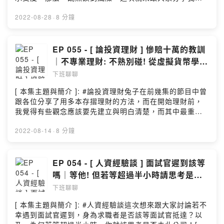
https://pay.firstory.me/user/bunnychienchien
己是如何將每月收入分配到低中高風險的投資上吧！[ 與我
)Powered by Firstory Hosting
聯繫的方式 ]:1. E-MAIL:
2022-08-28
·
8 分鐘
Bunnychienchien@yahoo.com.tw2. INSTAGRAM:
@bunnychienchien[ 本集節目的文稿 ]:徐小兔的痞客邦[
本集節目的配樂 ]:And So It Begins – Artificial Music
EP 055 - [ 論投資理財 ] 慘賠十萬的教訓
(No Copyright Music)謝謝有緣來此聽完本集節目的你，
｜不專業理財: 不熟別碰! 從虛擬貨幣學到
若有興趣歡迎留下你最真實的評價及給予我反饋 🐰( 小額
的一課!
下班聊聊
贊助連結 →
https://pay.firstory.me/user/bunnychienchien
[ 本集主題與簡介 ]: #論投資理財兔子在前幾集的節目中曾
)Powered by Firstory Hosting
跟各位分享了用多本存摺理財的方法，而在開始理財前，
我覺得有些觀念應該要先建立與明白清楚，而其中最重要
的就是：不熟的投資項目不要碰！不論網路文章或理財達
人如何炒作與宣傳某些標的，只要是你看不懂或沒了解的
2022-08-14
·
8 分鐘
東西，請記得：不熟別碰！[ 與我聯繫的方式 ]:1. E-MAIL:
Bunnychienchien@yahoo.com.tw2. INSTAGRAM:
@bunnychienchien[ 本集節目的文稿 ]:徐小兔的痞客邦[
EP 054 - [ 人資經驗談 ] 面試官遲到該等
本集節目的配樂 ]:And So It Begins – Artificial Music
嗎｜等他! 但若等超過半小時請思考是否
(No Copyright Music)謝謝有緣來此聽完本集節目的你，
該去此公司?
下班聊聊
若有興趣歡迎留下你最真實的評價及給予我反饋 🐰( 小額
贊助連結 →
[ 本集主題與簡介 ]: #人資經驗談這次想來跟大家討論若不
https://pay.firstory.me/user/bunnychienchien
幸遇到面試官遲到，身為求職者是否該等面試官抵達？以
)Powered by Firstory Hosting