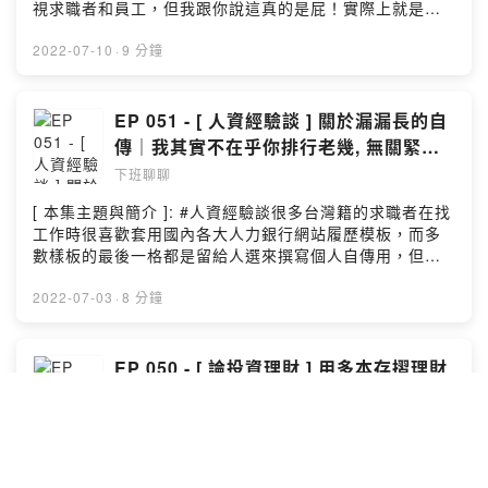
視求職者和員工，但我跟你說這真的是屁！實際上就是空
有口號，而且面試官今天即便真的是因你的外貌而不給予
面試通過，他絕對有上千萬個其它的理由可用來當作藉
2022-07-10
·
9 分鐘
口。會想錄製這集節目是因為，我以前真的曾經在一場類
似團體面試中被主講者當著所有人的面指著我說：「你不
帥，但你學歷很好」，聽到當下內心五味雜陳，不知道對
EP 051 - [ 人資經驗談 ] 關於漏漏長的自
方這話到底是褒還是貶？！而後來我當上了面試官，我就
傳｜我其實不在乎你排行老幾, 無關緊要
直接跟你說：你的外貌絕對會對你的面試有一定的影響，
的事請少放!
下班聊聊
因為外貌會是面試官首先注意到的重點，而任何與大眾主
流價值觀中對「美」的定義有落差的部份，往往會變成扣
[ 本集主題與簡介 ]: #人資經驗談很多台灣籍的求職者在找
分項。[ 與我聯繫的方式 ]:1. E-MAIL:
工作時很喜歡套用國內各大人力銀行網站履歷模板，而多
Bunnychienchien@yahoo.com.tw2. INSTAGRAM:
數樣板的最後一格都是留給人選來撰寫個人自傳用，但往
@bunnychienchien[ 本集節目的文稿 ]:徐小兔的痞客邦[
往會遇到有人自傳當作文來寫，不僅漏漏長，還附上一堆
本集節目的配樂 ]:And So It Begins – Artificial Music
與求職無關資訊。講真的，你如果工作經歷才一頁，結果
2022-07-03
·
8 分鐘
(No Copyright Music)謝謝有緣來此聽完本集節目的你，
後面自傳好幾頁，那只會讓人看了很傻眼，且搞不好人資
若有興趣歡迎留下你最真實的評價及給予我反饋 🐰( 小額
根本沒空去看。[ 與我聯繫的方式 ]:1. E-MAIL:
贊助連結 →
Bunnychienchien@yahoo.com.tw2. INSTAGRAM:
EP 050 - [ 論投資理財 ] 用多本存摺理財
https://pay.firstory.me/user/bunnychienchien
@bunnychienchien[ 本集節目的文稿 ]:徐小兔的痞客邦[
｜不專業理財: 透過專款專用, 避免自己守
)Powered by Firstory Hosting
本集節目的配樂 ]:And So It Begins – Artificial Music
不住錢!
下班聊聊
(No Copyright Music)謝謝有緣來此聽完本集節目的你，
若有興趣歡迎留下你最真實的評價及給予我反饋 🐰( 小額
[ 本集主題與簡介 ]: #論投資理財這集 PODCAST 想分享
贊助連結 →
如何用多本存摺來理財，以達到透過專款專用，避免自己