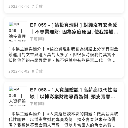
家聊聊如何透過和朋友間良性競爭，以及向有錢人學習，
本集節目的你，若有興趣歡迎留下你最真實的評價及給予
一同相互鼓勵來理財！這系列前十集節目主要是先釐清些
2022-10-16
·
7 分鐘
我反饋 🐰( 小額贊助連結 →
開始理財前應建立的觀念，而未來「論投資理財」的相關
https://pay.firstory.me/user/bunnychienchien
內容會更著重在各別的投資理財或存款保值項目上，一樣
)Powered by Firstory Hosting
屬不專業理財等級，但仍邀請各位夥伴們加入兔子的行列
EP 059 - [ 論投資理財 ] 對錢沒有安全感
在財富之路來共學。[ 與我聯繫的方式 ]:1. E-MAIL:
｜不專業理財: 因為家庭原因, 使我接觸投
Bunnychienchien@yahoo.com.tw2. INSTAGRAM:
資理財!
下班聊聊
@bunnychienchien[ 本集節目的文稿 ]:徐小兔的痞客邦[
本集節目的配樂 ]:And So It Begins – Artificial Music
[ 本集主題與簡介 ]: #論投資理財我認為網路上分享有關金
(No Copyright Music)謝謝有緣來此聽完本集節目的你，
錢運用的文章與達人真的太多了，但很多時候我們其實不
若有興趣歡迎留下你最真實的評價及給予我反饋 🐰( 小額
知道他們的來歷與背景，搞不好其中有些是富二代，他們
贊助連結 →
分享的觀點固然可參考，但本身起跑點就不同，是否真能
https://pay.firstory.me/user/bunnychienchien
效仿又是另一回事！因此，希望能藉由在不透漏過多隱私
2022-10-02
·
8 分鐘
)Powered by Firstory Hosting
的前提下分享我們家族的情況，因為或許你也能與其中內
容產生共鳴。[ 與我聯繫的方式 ]:1. E-MAIL:
Bunnychienchien@yahoo.com.tw2. INSTAGRAM:
EP 058 - [ 人資經驗談 ] 高薪高取代性職
@bunnychienchien[ 本集節目的文稿 ]:徐小兔的痞客邦[
缺｜以博彩業財務專員為例, 預支青春與
本集節目的配樂 ]:And So It Begins – Artificial Music
未來值得嗎?
下班聊聊
(No Copyright Music)謝謝有緣來此聽完本集節目的你，
若有興趣歡迎留下你最真實的評價及給予我反饋 🐰( 小額
[ 本集主題與簡介 ]: #人資經驗談本次的問題：做高薪高取
贊助連結 →
代性職缺，以博彩業財務專員為例，預支青春與未來值得
https://pay.firstory.me/user/bunnychienchien
嗎？我想這答案會因人而異，但以非當事人的角度來看本