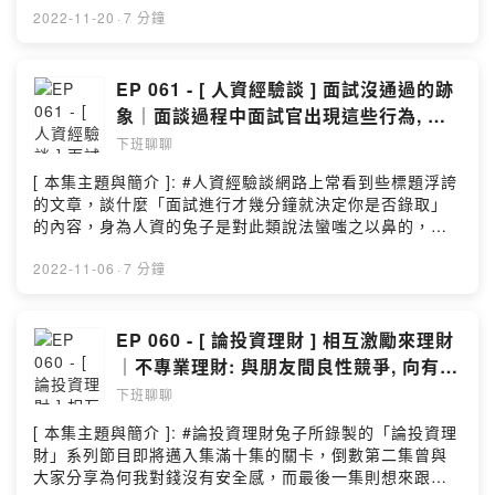
間公司上班時還會共同出去吃飯或郊遊的同事，卻在其中
2022-11-20
·
7 分鐘
一方離職之後不再聯絡？！也許你會納悶說為何踏出公司
後，我們曾要好的同事便漸行漸遠？而今天兔子想以個人
經驗及職場觀察來跟大家分享些可能原因！[ 與我聯繫的方
EP 061 - [ 人資經驗談 ] 面試沒通過的跡
式 ]:1. E-MAIL: Bunnychienchien@yahoo.com.tw2.
象｜面談過程中面試官出現這些行為, 可
INSTAGRAM: @bunnychienchien[ 本集節目的文稿 ]:徐
能就不妙了!
下班聊聊
小兔的痞客邦[ 本集節目的配樂 ]:And So It Begins –
Artificial Music (No Copyright Music)謝謝有緣來此聽完
[ 本集主題與簡介 ]: #人資經驗談網路上常看到些標題浮誇
本集節目的你，若有興趣歡迎留下你最真實的評價及給予
的文章，談什麼「面試進行才幾分鐘就決定你是否錄取」
我反饋 🐰( 小額贊助連結 →
的內容，身為人資的兔子是對此類說法蠻嗤之以鼻的，因
https://pay.firstory.me/user/bunnychienchien
為前幾分鐘的時間確實可能使面試官對人選產生好感或反
)Powered by Firstory Hosting
感，但要直接下定論確實有些過早。不過，我個人認為在
2022-11-06
·
7 分鐘
面談過程中的確是有些代表你面試沒通過的跡象可檢視，
而本次集結個人經驗還有我觀察公司其他部門面試官在面
談時的狀況，來簡單與大家分享面談過程中面試官出現哪
EP 060 - [ 論投資理財 ] 相互激勵來理財
些行為，可能就代表這場面試結果不妙。希望能藉此勉勵
｜不專業理財: 與朋友間良性競爭, 向有錢
大家若未來參加面試時察覺到這類情形，可趕緊用剩餘的
人學習!
下班聊聊
面談時間修正，並來場逆轉勝！[ 與我聯繫的方式 ]:1. E-
MAIL: Bunnychienchien@yahoo.com.tw2.
[ 本集主題與簡介 ]: #論投資理財兔子所錄製的「論投資理
INSTAGRAM: @bunnychienchien[ 本集節目的文稿 ]:徐
財」系列節目即將邁入集滿十集的關卡，倒數第二集曾與
小兔的痞客邦[ 本集節目的配樂 ]:And So It Begins –
大家分享為何我對錢沒有安全感，而最後一集則想來跟大
Artificial Music (No Copyright Music)謝謝有緣來此聽完