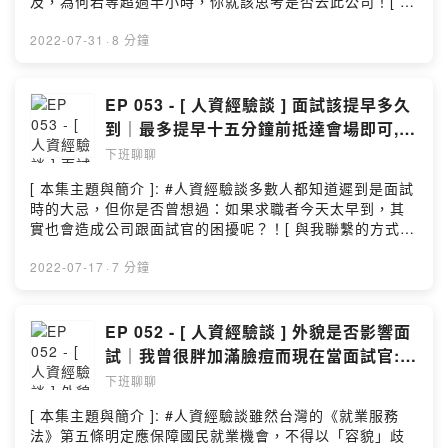
及，為何若等超過半小時，你就該思考是否去此公司！[ 與
我聯繫的方式 ]:1. E-MAIL:
Bunnychienchien@yahoo.com.tw2. INSTAGRAM:
2022-07-31
·
8 分鐘
@bunnychienchien[ 本集節目的文稿 ]:徐小兔的痞客邦[
本集節目的配樂 ]:And So It Begins – Artificial Music
(No Copyright Music)謝謝有緣來此聽完本集節目的你，
EP 053 - [ 人資經驗談 ] 面試該提早多久
若有興趣歡迎留下你最真實的評價及給予我反饋 🐰( 小額
到｜最多提早十五分鐘前抵達會場即可,
贊助連結 →
太早並不妥!
下班聊聊
https://pay.firstory.me/user/bunnychienchien
)Powered by Firstory Hosting
[ 本集主題與簡介 ]: #人資經驗談多數人都知道遲到是面試
時的大忌，但你是否曾想過：如果求職者今天太早到，其
實也會造成公司跟面試官的困擾呢？！[ 與我聯繫的方式
]:1. E-MAIL: Bunnychienchien@yahoo.com.tw2.
INSTAGRAM: @bunnychienchien[ 本集節目的文稿 ]:徐
2022-07-17
·
7 分鐘
小兔的痞客邦[ 本集節目的配樂 ]:And So It Begins –
Artificial Music (No Copyright Music)謝謝有緣來此聽完
本集節目的你，若有興趣歡迎留下你最真實的評價及給予
EP 052 - [ 人資經驗談 ] 外貌是否影響面
我反饋 🐰( 小額贊助連結 →
試｜我曾很胖加滿臉痘而現在當面試官:
https://pay.firstory.me/user/bunnychienchien
廢話當然會!
下班聊聊
)Powered by Firstory Hosting
[ 本集主題與簡介 ]: #人資經驗談雖然台灣的《就業服務
法》第五條明定應保障國民就業機會，不得以「容貌」歧