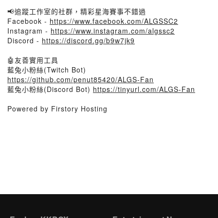
📢追蹤工作室的社群，精彩星海賽事不錯過
Facebook -
https://www.facebook.com/ALGSSC2
Instagram -
https://www.instagram.com/algssc2
Discord -
https://discord.gg/b9w7jk9
🤖友善實用工具
藍兔小粉絲(Twitch Bot)
https://github.com/penut85420/ALGS-Fan
藍兔小粉絲(Discord Bot)
https://tinyurl.com/ALGS-Fan
Powered by Firstory Hosting