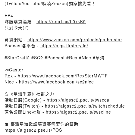
(Twitch/YouTube/嘖嘖Zeczec)獨家搶先看！
EP4
隊服購買連結 -
https://reurl.cc/L0xkK9
只到今天(?)
募資網站 -
https://www.zeczec.com/projects/pathofstar
Podcast各平台 -
https://algs.firstory.io/
#StarCraft2 #SC2 #Podcast #Rex #Nice #星海
📣Caster
Rex -
https://www.facebook.com/RexStorMWTF
Nice -
https://www.facebook.com/sc2nice
💪《星海爭霸》社群之力
活動日曆(Google) -
https://algssc2.pse.is/twsccal
活動日曆(Twitch) -
https://algssc2.pse.is/twitchschedule
匿名公開Line社群 -
https://algssc2.pse.is/twscline
💲 臺灣星海邀請募資賽需要你的幫助
https://algssc2.pse.is/POS