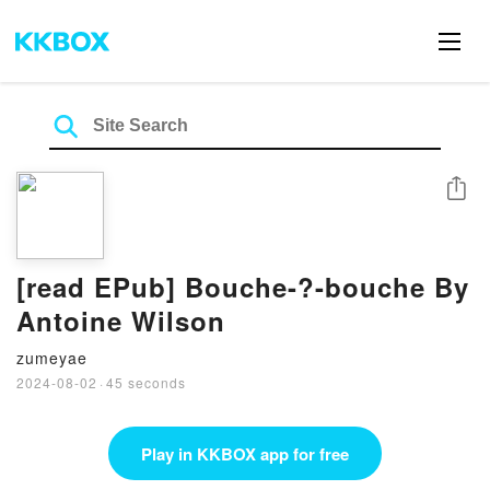
Share
[read EPub] Bouche-?-bouche By
Antoine Wilson
zumeyae
2024-08-02
·
45 seconds
Play in KKBOX app for free