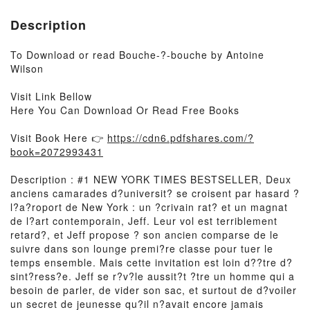
Description
To Download or read Bouche-?-bouche by Antoine
Wilson
Visit Link Bellow
Here You Can Download Or Read Free Books
Visit Book Here 👉
https://cdn6.pdfshares.com/?
book=2072993431
Description : #1 NEW YORK TIMES BESTSELLER, Deux
anciens camarades d?universit? se croisent par hasard ?
l?a?roport de New York : un ?crivain rat? et un magnat
de l?art contemporain, Jeff. Leur vol est terriblement
retard?, et Jeff propose ? son ancien comparse de le
suivre dans son lounge premi?re classe pour tuer le
temps ensemble. Mais cette invitation est loin d??tre d?
sint?ress?e. Jeff se r?v?le aussit?t ?tre un homme qui a
besoin de parler, de vider son sac, et surtout de d?voiler
un secret de jeunesse qu?il n?avait encore jamais