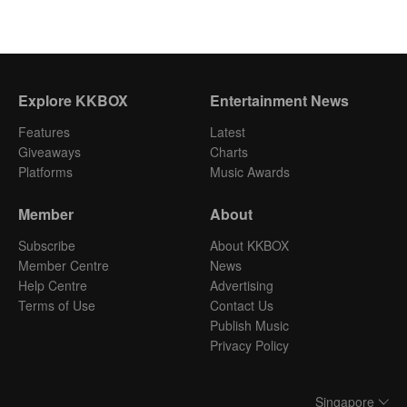
Explore KKBOX
Entertainment News
Features
Latest
Giveaways
Charts
Platforms
Music Awards
Member
About
Subscribe
About KKBOX
Member Centre
News
Help Centre
Advertising
Terms of Use
Contact Us
Publish Music
Privacy Policy
Singapore