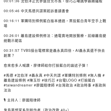
00:01:36 沈伯洋正式參選台北市長，徐巧芯嘲諷學霸踢鐵板
00:05:46 中天馬德共諜案起訴書讀書會
00:16:11 軍購特別條例藍白版本通過，票投藍白青年空手上戰
場
00:26:01 離島建設條例修法：通電賣地開放醫療，前線離島變
統戰示範區
00:31:57 TVBS接台電標案是聶永真四倍，AI聶永真還不快去
創業？
愈來愈多人喊讚，廖律師給你打臉藍白的論述子彈！
#馬德 #沈伯洋 #聶永真 #中天共諜 #軍購特別條例 #無人機 #
離島建設條例 #陳玉珍 #徐巧芯 #台電LOGO #打臉藍白
#taiwandreamer #廖國翔律師 #台灣政治 #政治時事 #憲政與
法治
🎙️ 主持人：廖國翔律師
鬼島夢想家系列創作者（政治改歌 40+）