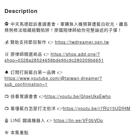
Description
🕵️ 中天馬德起訴書讀書會，軍購無人機預算遭藍白砍光，離島
條例修法暗藏統戰陷阱！廖國翔律師給你完整論述的子彈！
💰 贊助支持節目製作 👉
https://twdreamer.oen.tw
🛒 廖律師精選商品 👉
https://shop.add.one/?
shop=0328a28524658bde90c9c280209b6651
🔔 訂閱打臉藍白第一品牌 👉
https://www.youtube.com/@taiwan-dreamer?
sub_confirmation=1
📺 徐春鶯讀書會 👉
https://youtu.be/GtgeUksEwho
📺 看懂藍白怎麼打沈伯洋 👉
https://youtu.be/r7RU15UDfHM
🤖 LINE 闢謠機器人 👉
https://lin.ee/VF0bVOp
🎯 本集重點