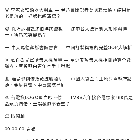
🦀 李乾龍監聽器大翻車 — 尹乃菁開記者會嗆賴清德，結果是
老婆放的，抓猴也賴清德？
😂 徐巧芯嘲諷沈伯洋踢鐵板 — 建中台大法律賓大加爾灣博
士，徐巧芯笑幾點？
🕶️ 中天馬德起訴書讀書會 — 中國訂製輿論的完整SOP大解析
✂️ 藍白砍光軍購無人機預算 — 至少五項無人機相關預算全數
歸零，票投藍白青年空手上戰場
🏝️ 離島條例修法藏統戰陷阱 — 中國人買金門土地只需縣府點
頭、金廈通電、中資醫院進駐
🎨 台電換LOGO藍白吵不停 — TVBS六年接台電標案450萬是
聶永真四倍，王鴻薇還不去查？
⏱️ 時間軸
00:00:00 開場