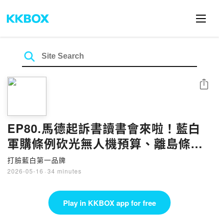
Share
EP80.馬德起訴書讀書會來啦！藍白
軍購條例砍光無人機預算、離島條例
開大門歡迎中國，一次看清賣台第一
打臉藍白第一品牌
品牌｜打臉藍白第一品牌
2026-05-16
·
34 minutes
Play in KKBOX app for free