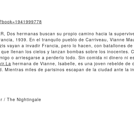
m/?book=1941999778
Dos hermanas buscan su propio camino hacia la supervivenci
ncia, 1939. En el tranquilo pueblo de Carriveau, Vianne Mau
azis vayan a invadir Francia, pero lo hacen, con batallones d
que llenan los cielos y lanzan bombas sobre los inocentes. 
emigo o arriesgarse a perderlo todo. Sin comida ni dinero ni 
vir.La
hermana de Vianne, Isabelle, es una joven rebelde de 
d. Mientras miles de parisinos escapan de la ciudad ante la i
 / The Nightingale