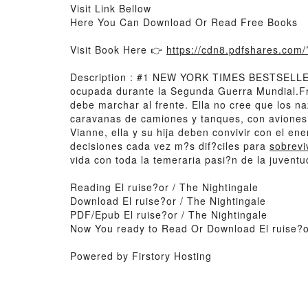
Visit Link Bellow
Here You Can Download Or Read Free Books
Visit Book Here 👉
https://cdn8.pdfshares.co
Description : #1 NEW YORK TIMES BESTSELLER, 
ocupada durante la Segunda Guerra Mundial.Fra
debe marchar al frente. Ella no cree que los n
caravanas de camiones y tanques, con aviones 
Vianne, ella y su hija deben convivir con el en
decisiones cada vez m?s dif?ciles para
sobrevi
vida con toda la temeraria pasi?n de la juventu
Reading El ruise?or / The Nightingale
Download El ruise?or / The Nightingale
PDF/Epub El ruise?or / The Nightingale
Now You ready to Read Or Download El ruise?or
Powered by Firstory Hosting