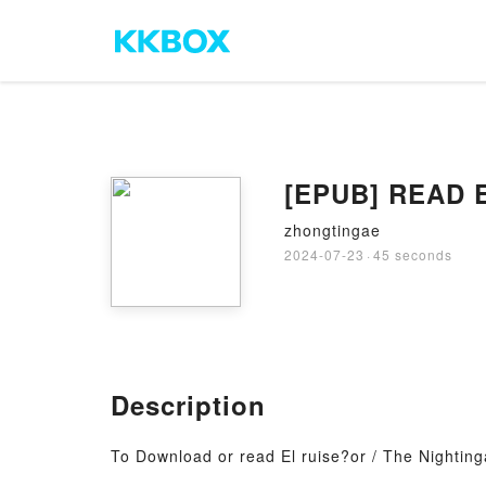
zhongtingae
2024-07-23
·
45 seconds
Description
To Download or read El ruise?or / The Nighting