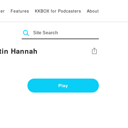
ter
Features
KKBOX for Podcasters
About
 By Kristin Hannah
Share
Play