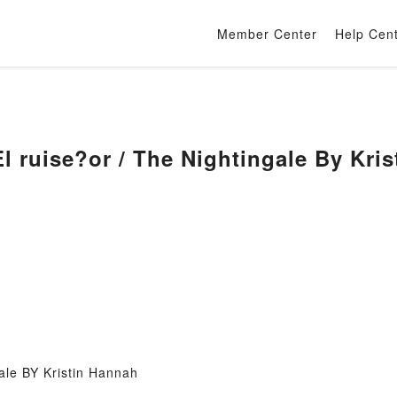
Member Center
Help Cen
[EPUB] READ El ruise?or / The Nightingale
ale BY Kristin Hannah