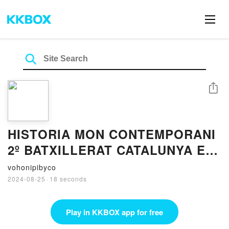
Share
HISTORIA MON CONTEMPORANI
2º BATXILLERAT CATALUNYA ED
2023 MOVIMENTS (edición en
vohonipibyco
catalán) leer el libro pdf
2024-08-25
·
18 seconds
Play in KKBOX app for free