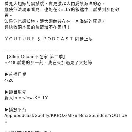
看見大翅鯨的震撼感，會更激起人們愛護海洋的心，
縱使無法親眼看見，也能在KELLY的敘述中，感受到那份敬
畏。
如果你也想知道，跟大翅鯨共存在一片海域的感覺。
趕快收聽本集的曬藍海不在家吧！
ＹＯＵＴＵＢＥ ＆ ＰＯＤＣＡＳＴ 同步上映
-------------------------------
【SilentOcean不在家-第二季】
EP48.感動的那一刻，我在東加遇見了大翅鯨
▶️首播日期
4/28
▶️節目單元
野人Interview-KELLY
▶️播放平台
Applepodcast/Spotify/KKBOX/MixerBox/Soundon/YOUTUB
E