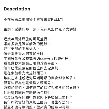
Description
不在家第二季開播！首集來賓KELLY!
主題：感動的那一刻，我在東加遇見了大翅鯨
近幾年國外潛旅的風氣盛行，
讓許多曾是難以觸及的體驗，
變得更加的平易近人，
像是本集提及的東加王國。
早期只能在公視或者Discovery的頻道裡，
看見幾秒大翅鯨出現的珍貴畫面，
如今已常能聽見那個誰剛去完東加，
剛在東加看完大翅鯨而已。
雖說在水裡親近海洋哺乳類的機會越來越多，
但有些行為也是值得人類省思，
觀鯨的我們，如何適度的保持與鯨魚們的界線？
什麼樣的鯨魚群體是適合接近，
以及鯨魚在何種行為狀態下是被禁止靠近？
長年經營賞鯨的東加王國有一套生存法則。
暫且不論界線問題，從來賓的經驗中可知，