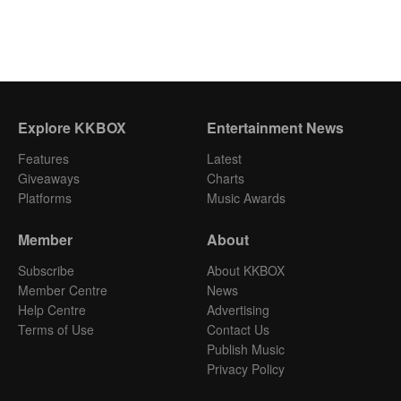
Explore KKBOX
Entertainment News
Features
Latest
Giveaways
Charts
Platforms
Music Awards
Member
About
Subscribe
About KKBOX
Member Centre
News
Help Centre
Advertising
Terms of Use
Contact Us
Publish Music
Privacy Policy