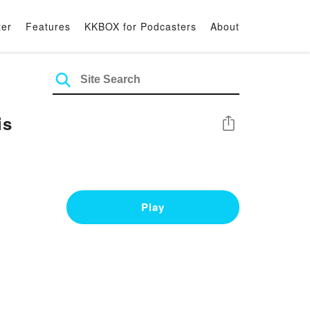
ter
Features
KKBOX for Podcasters
About
tis
Share
Play