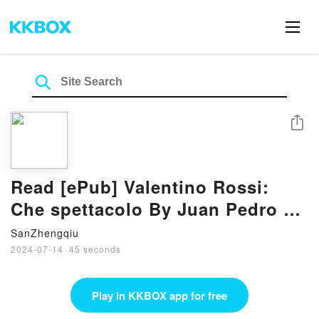
Share
Read [ePub] Valentino Rossi:
Che spettacolo By Juan Pedro de
la Torre
SanZhengqiu
2024-07-14
·
45 seconds
Play in KKBOX app for free