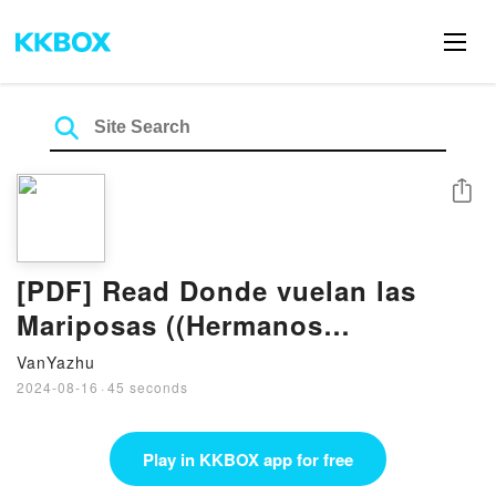
Share
[PDF] Read Donde vuelan las
Mariposas ((Hermanos
Montenegro 1)) BY Andrea Adrich
VanYazhu
2024-08-16
·
45 seconds
Play in KKBOX app for free