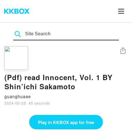
Share
(Pdf) read Innocent, Vol. 1 BY
Shin’ichi Sakamoto
guanghuaae
2024-05-25
·
45 seconds
Play in KKBOX app for free