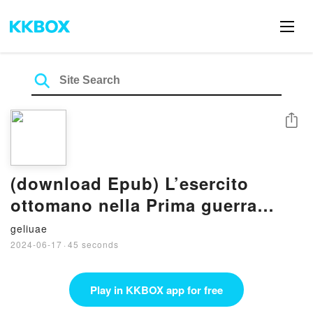
Share
(download Epub) L’esercito
ottomano nella Prima guerra
mondiale By David Nicolle
geliuae
2024-06-17
·
45 seconds
Play in KKBOX app for free