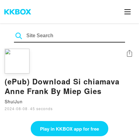
Share
(ePub) Download Si chiamava
Anne Frank By Miep Gies
ShuiJun
2024-08-08
·
45 seconds
Play in KKBOX app for free