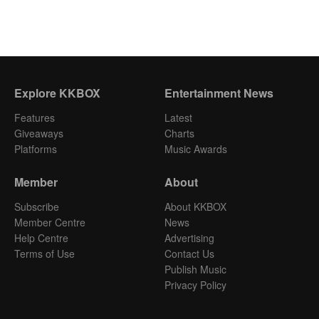
Explore KKBOX
Entertainment News
Features
Latest
Giveaways
Charts
Platforms
Music Awards
Member
About
Subscribe
About KKBOX
Member Centre
News
Help Centre
Advertising
Terms of Use
Contact Us
Publish Music
Privacy Policy