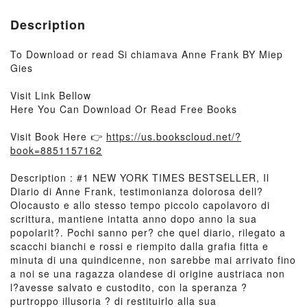
Description
To Download or read Si chiamava Anne Frank BY Miep
Gies
Visit Link Bellow
Here You Can Download Or Read Free Books
Visit Book Here 👉
https://us.bookscloud.net/?
book=8851157162
Description : #1 NEW YORK TIMES BESTSELLER, Il
Diario di Anne Frank, testimonianza dolorosa dell?
Olocausto e allo stesso tempo piccolo capolavoro di
scrittura, mantiene intatta anno dopo anno la sua
popolarit?. Pochi sanno per? che quel diario, rilegato a
scacchi bianchi e rossi e riempito dalla grafia fitta e
minuta di una quindicenne, non sarebbe mai arrivato fino
a noi se una ragazza olandese di origine austriaca non
l?avesse salvato e custodito, con la speranza ?
purtroppo illusoria ? di restituirlo alla sua